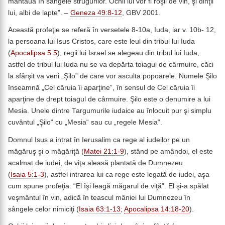
mantaua în sângele strugurilor. Ochii lui vor fi roşii de vin, şi dinţii
lui, albi de lapte”. –
Geneza 49:8-12
, GBV 2001.
Această profeţie se referă în versetele 8-10a, Iuda, iar v. 10b- 12,
la persoana lui Isus Cristos, care este leul din tribul lui Iuda
(
Apocalipsa 5:5
), regii lui Israel se alegeau din tribul lui Iuda,
astfel de tribul lui Iuda nu se va depărta toiagul de cârmuire, căci
la sfârşit va veni „Şilo” de care vor asculta popoarele. Numele Şilo
înseamnă „Cel căruia îi aparţine”, în sensul de Cel căruia îi
aparţine de drept toiagul de cârmuire. Şilo este o denumire a lui
Mesia. Unele dintre Targumurile iudaice au înlocuit pur şi simplu
cuvântul „Şilo“ cu „Mesia“ sau cu „regele Mesia“.
Domnul Isus a intrat în Ierusalim ca rege al iudeilor pe un
măgăruş şi o măgăriţă (
Matei 21:1-9
), stând pe amândoi, el este
acalmat de iudei, de viţa aleasă plantată de Dumnezeu
(
Isaia 5:1-3
), astfel intrarea lui ca rege este legată de iudei, aşa
cum spune profeţia: “El îşi leagă măgarul de viţă”. El şi-a spălat
veşmântul în vin, adică în teascul mâniei lui Dumnezeu în
sângele celor nimiciţi (
Isaia 63:1-13
;
Apocalipsa 14:18-20
).