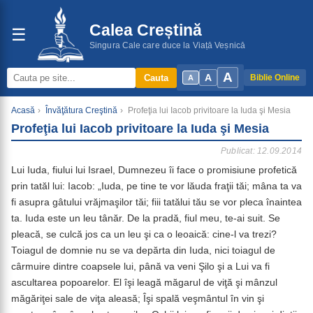
Calea Creștină
☰
Singura Cale care duce la Viață Veșnică
A
A
Cauta
Biblie Online
A
Acasă
›
Învăţătura Creştină
›
Profeţia lui Iacob privitoare la Iuda şi Mesia
Profeţia lui Iacob privitoare la Iuda şi Mesia
Publicat: 12.09.2014
Lui Iuda, fiului lui Israel, Dumnezeu îi face o promisiune profetică
prin tatăl lui: Iacob: „Iuda, pe tine te vor lăuda fraţii tăi; mâna ta va
fi asupra gâtului vrăjmaşilor tăi; fiii tatălui tău se vor pleca înaintea
ta. Iuda este un leu tânăr. De la pradă, fiul meu, te-ai suit. Se
pleacă, se culcă jos ca un leu şi ca o leoaică: cine-l va trezi?
Toiagul de domnie nu se va depărta din Iuda, nici toiagul de
cârmuire dintre coapsele lui, până va veni Şilo şi a Lui va fi
ascultarea popoarelor. El îşi leagă măgarul de viţă şi mânzul
măgăriţei sale de viţa aleasă; Îşi spală veşmântul în vin şi