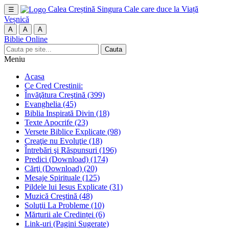
Calea Creștină
Singura Cale care duce la Viață
☰
Veșnică
A
A
A
Biblie Online
Cauta
Meniu
Acasa
Ce Cred Crestinii:
Învăţătura Creştină
(399)
Evanghelia
(45)
Biblia Inspirată Divin
(18)
Texte Apocrife
(23)
Versete Biblice Explicate
(98)
Creaţie nu Evoluţie
(18)
Întrebări şi Răspunsuri
(196)
Predici (Download)
(174)
Cărţi (Download)
(20)
Mesaje Spirituale
(125)
Pildele lui Iesus Explicate
(31)
Muzică Creştină
(48)
Soluţii La Probleme
(10)
Mărturii ale Credinței
(6)
Link-uri (Pagini Sugerate)