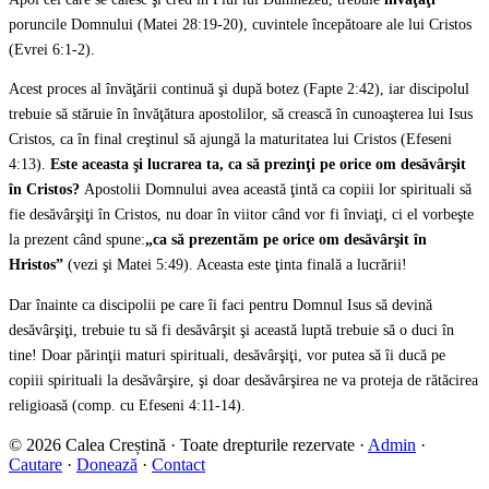
poruncile Domnului (Matei 28:19-20), cuvintele începătoare ale lui Cristos
(Evrei 6:1-2).
Acest proces al învăţării continuă şi după botez (Fapte 2:42), iar discipolul
trebuie să stăruie în învăţătura apostolilor, să crească în cunoaşterea lui Isus
Cristos, ca în final creştinul să ajungă la maturitatea lui Cristos (Efeseni
4:13).
Este aceasta şi lucrarea ta, ca să prezinţi pe orice om desăvârşit
în Cristos?
Apostolii Domnului avea această ţintă ca copiii lor spirituali să
fie desăvârşiţi în Cristos, nu doar în viitor când vor fi înviaţi, ci el vorbeşte
la prezent când spune:
„ca să prezentăm pe orice om desăvârşit în
Hristos”
(vezi şi Matei 5:49). Aceasta este ţinta finală a lucrării!
Dar înainte ca discipolii pe care îi faci pentru Domnul Isus să devină
desăvârşiţi, trebuie tu să fi desăvârşit şi această luptă trebuie să o duci în
tine! Doar părinţii maturi spirituali, desăvârşiţi, vor putea să îi ducă pe
copiii spirituali la desăvârşire, şi doar desăvârşirea ne va proteja de rătăcirea
religioasă (comp. cu Efeseni 4:11-14).
© 2026 Calea Creștină · Toate drepturile rezervate ·
Admin
·
Cautare
·
Donează
·
Contact