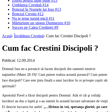
Zeloşi pentru fapte bune #15
Umblarea Creştină #14
Botezul în Numele lui Isus #13
Botezul Creştin #12
Nu te teme turmă mică #11
Mărturisim un singur Dumnezeu #10
Succes pe Calea Credinței #9
Acasă
›
Învăţătura Creştină
›
Cum fac Crestini Discipoli ?
Cum fac Crestini Discipoli ?
Publicat: 12.09.2014
Domnul Isus ne-a poruncit să facem discipoli din oamenii tututror
naţiunilor (Matei 28:19)! Cum putem realiza această poruncă? Cum putem
face discipoli? Care este ţinta finală a unui lucrător în ce priveşte copiii săi
spirituali?
Apostolul Pavel a făcut discipoli pentru Domnul. Atât el cât şi ceilalţi
lucrători au dus o luptă şi s-au ostenit în această lucrare salvatoare de vieţii.
El descrie lucrarea lor astfel:
„...Hristos în voi, speranţa gloriei;
pe care