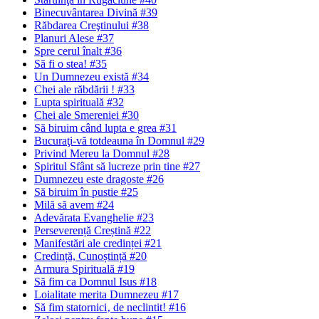
Binecuvântarea Divină #39
Răbdarea Creştinului #38
Planuri Alese #37
Spre cerul înalt #36
Să fi o stea! #35
Un Dumnezeu există #34
Chei ale răbdării ! #33
Lupta spirituală #32
Chei ale Smereniei #30
Să biruim când lupta e grea #31
Bucuraţi-vă totdeauna în Domnul #29
Privind Mereu la Domnul #28
Spiritul Sfânt să lucreze prin tine #27
Dumnezeu este dragoste #26
Să biruim în pustie #25
Milă să avem #24
Adevărata Evanghelie #23
Perseverență Creștină #22
Manifestări ale credinței #21
Credință, Cunoștință #20
Armura Spirituală #19
Să fim ca Domnul Isus #18
Loialitate merita Dumnezeu #17
Să fim statornici‚ de neclintit! #16