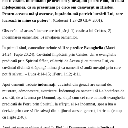
noi Îl vestim, îndemnând pe orice om şi învăţând pe orice om, în toată
înţelepciunea, ca să prezentăm pe orice om desăvârşit în Hristos.
Pentru aceasta mă şi ostenesc, luptându-mă potrivit lucrării Lui, care
lucrează în mine cu putere"
. (Coloseni 1:27-29 GBV 2001).
Observăm că această lucrare are trei părţi: 1) vestirea lui Cristos; 2)
îndemnarea oamenilor; 3) învăţarea oamenilor.
În primul rând, oamenilor trebuie
să li se predice Evanghelia
(Matei
24:24; Fapte 20:24), Cuvântul împăcării prin Cristos, dar o evanghelie
predicată prin Spiritul Sfânt, călăuziţi de Acesta şi cu puterea Lui, ca
cuvântul divin să străpungă inima şi ca oamenii să audă mesajul prin care
pot fi salvaţi. – Luca 4:14-15; 1Petru 1:12; 4:11.
Apoi oamenii trebuie
îndemnaţi
, cuvântul din greacă are sensul de:
mustrare, admonestare, avertizare. Îndemnaţi ca oamenii să i-a hotărârea de
a se căi, de a-L urma pe Domnul, aşa după cum cei care au auzit evanghelia
predicată de Petru prin Spiritul, la sfârşit, el i-a îndemnat, spre a lua o
decizie prin care să fie salvaţi din mijlocul acestei generaţii stricate (comp.
cu Fapte 2:40).
Apoi cei care se căiesc şi cred în Fiul lui Dumnezeu, trebuie
învăţaţi