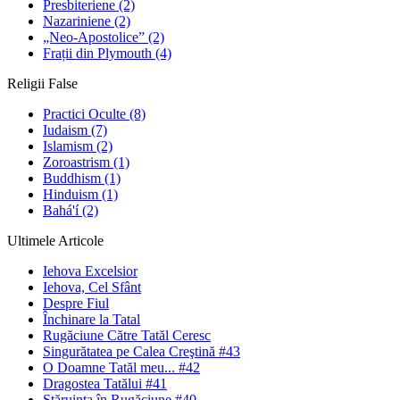
Presbiteriene
(2)
Nazariniene
(2)
„Neo-Apostolice”
(2)
Frații din Plymouth
(4)
Religii False
Practici Oculte
(8)
Iudaism
(7)
Islamism
(2)
Zoroastrism
(1)
Buddhism
(1)
Hinduism
(1)
Bahá'í
(2)
Ultimele Articole
Iehova Excelsior
Iehova, Cel Sfânt
Despre Fiul
Închinare la Tatal
Rugăciune Către Tatăl Ceresc
Singurătatea pe Calea Creştină #43
O Doamne Tatăl meu... #42
Dragostea Tatălui #41
Stăruinţa în Rugăciune #40