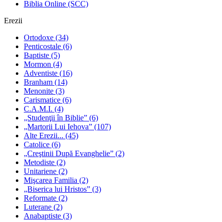
Biblia Online (SCC)
Erezii
Ortodoxe
(34)
Penticostale
(6)
Baptiste
(5)
Mormon
(4)
Adventiste
(16)
Branham
(14)
Menonite
(3)
Carismatice
(6)
C.A.M.I.
(4)
„Studenţii în Biblie”
(6)
„Martorii Lui Iehova”
(107)
Alte Erezii...
(45)
Catolice
(6)
„Creştinii După Evanghelie”
(2)
Metodiste
(2)
Unitariene
(2)
Mişcarea Familia
(2)
„Biserica lui Hristos”
(3)
Reformate
(2)
Luterane
(2)
Anabaptiste
(3)