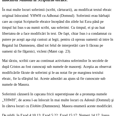
Înlocuirea Numelui în Scripturile ebraice:
În mai multe locuri soferimii (scribi, cărturarii), au modificat textul ebraic
original înlocuind: YHWH cu Adhonai (Domnul). Soferimii erau bărbaţii
care au copiat Scripturile ebraice începând din zilele lui Ezra până pe
timpul lui Isus s-au numit scribi, sau soferimi. Cu timpul, ei şi-au luat
libertatea de a face modificări în text. De fapt, chiar Isus i-a condamnat cu
putere pe aceşti aşa-zişi custozi ai legii, pentru că opreau oamenii să intre în
Regatul lui Dumnezeu, dând tot felul de interpretări care îi făceau pe
oameni să fie făţarnici, vicleni (Matei cap. 23).
Mai târziu, scribii care au continuat activitatea soferimilor în secolele de
după Cristos au fost cunoscuţi sub numele de masoreţi. Aceştia au observat
modificările făcute de soferimi şi le-au notat fie pe marginea textului
ebraic, fie la sfârşitul lui. Aceste adnotări au ajuns să fie cunoscute sub
numele de Masora.
Soferimii căzuseră în capcana fricii superstiţioase de a pronunţa numele
„YHWH”, de aceea l-au înlocuit în mai multe locuri cu
Adonái
(Domnul) şi
în câteva locuri cu
Elohím
(Dumnezeu). Masora enumeră aceste modificări.
De pildă, în Exod 4:10,13; Exod 5:22; Exod 15:17; Numeri 14:17; Iosua