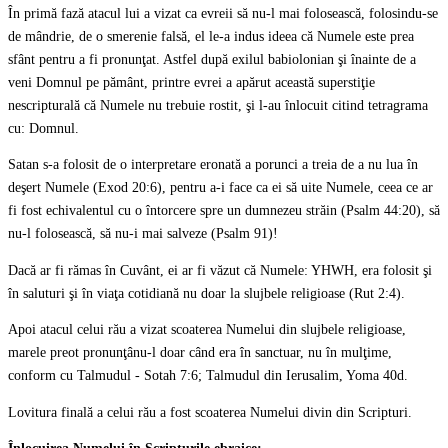
În primă fază atacul lui a vizat ca evreii să nu-l mai folosească, folosindu-se
de mândrie, de o smerenie falsă, el le-a indus ideea că Numele este prea
sfânt pentru a fi pronunţat. Astfel după exilul babiolonian şi înainte de a
veni Domnul pe pământ, printre evrei a apărut această superstiţie
nescripturală că Numele nu trebuie rostit, şi l-au înlocuit citind tetragrama
cu: Domnul.
Satan s-a folosit de o interpretare eronată a porunci a treia de a nu lua în
deşert Numele (Exod 20:6), pentru a-i face ca ei să uite Numele, ceea ce ar
fi fost echivalentul cu o întorcere spre un dumnezeu străin (Psalm 44:20), să
nu-l folosească, să nu-i mai salveze (Psalm 91)!
Dacă ar fi rămas în Cuvânt, ei ar fi văzut că Numele: YHWH, era folosit şi
în saluturi şi în viaţa cotidiană nu doar la slujbele religioase (Rut 2:4).
Apoi atacul celui rău a vizat scoaterea Numelui din slujbele religioase,
marele preot pronunţânu-l doar când era în sanctuar, nu în mulţime,
conform cu Talmudul - Sotah 7:6; Talmudul din Ierusalim, Yoma 40d.
Lovitura finală a celui rău a fost scoaterea Numelui divin din Scripturi.