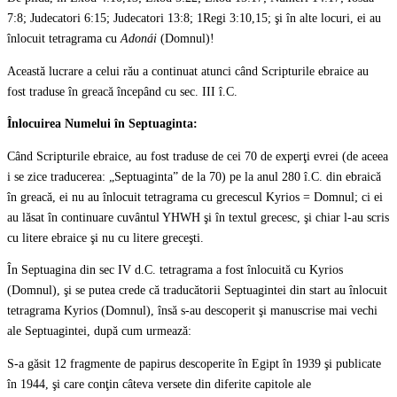
7:8; Judecatori 6:15; Judecatori 13:8; 1Regi 3:10,15; şi în alte locuri, ei au
înlocuit tetragrama cu
Adonái
(Domnul)!
Această lucrare a celui rău a continuat atunci când Scripturile ebraice au
fost traduse în greacă începând cu sec. III î.C.
Înlocuirea Numelui în Septuaginta:
Când Scripturile ebraice, au fost traduse de cei 70 de experţi evrei (de aceea
i se zice traducerea: „Septuaginta” de la 70) pe la anul 280 î.C. din ebraică
în greacă, ei nu au înlocuit tetragrama cu grecescul Kyrios = Domnul; ci ei
au lăsat în continuare cuvântul YHWH şi în textul grecesc, şi chiar l-au scris
cu litere ebraice şi nu cu litere greceşti.
În Septuagina din sec IV d.C. tetragrama a fost înlocuită cu Kyrios
(Domnul), şi se putea crede că traducătorii Septuagintei din start au înlocuit
tetragrama Kyrios (Domnul), însă s-au descoperit şi manuscrise mai vechi
ale Septuagintei, după cum urmează:
S-a găsit 12 fragmente de papirus descoperite în Egipt în 1939 şi publicate
în 1944, şi care conţin câteva versete din diferite capitole ale