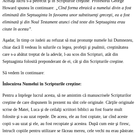
Acelaşi lucru s-a petrecut şi în Scripturile creştine. Profesorul George
Howard spunea în continuare:
„Cînd forma ebraică a numelui divin a fost
eliminată din Septuaginta în favoarea unor substituenţi greceşti, ea a fost
eliminată şi din Noul Testament atunci cînd texte din Septuaginta erau
citate în acesta”.
Aşadar, în timp ce iudeii au refuzat să mai pronunţe numele lui Dumnezeu,
chiar dacă îl vedeau în sulurile cu legea, profeţii şi psalmii, creştinătatea
care s-a abătut treptat de la adevăr, l-au scos din Scripturi, atât din
Septuaginta folosită preponderant de ei, cât şi din Scripturile creştine.
Să vedem în continuare:
Înlocuirea Numelui în Scripturile creştine:
Pentru a înţelege lucrul acesta, să ne amintim că manuscrisele Scripturilor
creştine de care dispunem în prezent nu sînt cele originale. Cărţile originale
scrise de Matei, Luca şi de ceilalţi scriitori biblici au fost foarte mult
folosite şi s-au uzat repede. De aceea, ele au fost copiate, iar cînd aceste
copii s-au uzat şi ele, au fost recopiate şi acestea. După cum este şi firesc,
întrucît copiile pentru utilizare se făceau mereu, cele vechi nu erau păstrate.