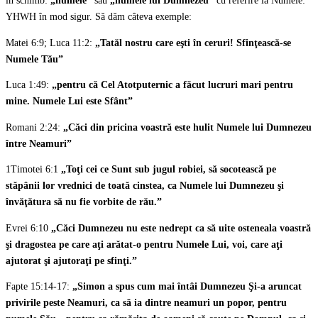
în schimb:
„numele”
sau
„numele lui Dumnezeu”
cu referire la Numele:
YHWH în mod sigur. Să dăm câteva exemple:
Matei 6:9; Luca 11:2:
„Tatăl nostru care eşti în ceruri! Sfinţească-se
Numele Tău”
Luca 1:49:
„pentru că Cel Atotputernic a făcut lucruri mari pentru
mine. Numele Lui este Sfânt”
Romani 2:24:
„Căci din pricina voastră este hulit Numele lui Dumnezeu
între Neamuri”
1Timotei 6:1
„Toţi cei ce Sunt sub jugul robiei, să socotească pe
stăpânii lor vrednici de toată cinstea, ca Numele lui Dumnezeu şi
învăţătura să nu fie vorbite de rău.”
Evrei 6:10
„Căci Dumnezeu nu este nedrept ca să uite osteneala voastră
şi dragostea pe care aţi arătat-o pentru Numele Lui, voi, care aţi
ajutorat şi ajutoraţi pe sfinţi.”
Fapte 15:14-17:
„Simon a spus cum mai întâi Dumnezeu Şi-a aruncat
privirile peste Neamuri, ca să ia dintre neamuri un popor, pentru