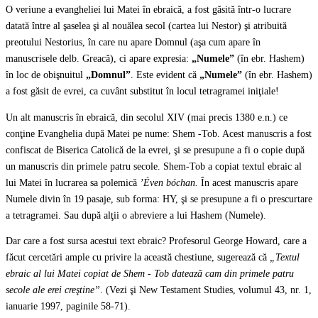
O veriune a evangheliei lui Matei în ebraică, a fost găsită într-o lucrare
datată între al şaselea şi al nouălea secol (cartea lui Nestor) şi atribuită
preotului Nestorius, în care nu apare Domnul (aşa cum apare în
manuscrisele delb. Greacă), ci apare expresia:
„Numele”
(în ebr. Hashem)
în loc de obişnuitul
„Domnul”
. Este evident că
„Numele”
(în ebr. Hashem)
a fost găsit de evrei, ca cuvânt substitut în locul tetragramei iniţiale!
Un alt manuscris în ebraică, din secolul XIV (mai precis 1380 e.n.) ce
conţine Evanghelia după Matei pe nume: Shem -Tob. Acest manuscris a fost
confiscat de Biserica Catolică de la evrei, şi se presupune a fi o copie după
un manuscris din primele patru secole. Shem-Tob a copiat textul ebraic al
lui Matei în lucrarea sa polemică
’Éven
bóchan.
În acest manuscris apare
Numele divin în 19 pasaje, sub forma: HY, şi se presupune a fi o prescurtare
a tetragramei. Sau după alţii o abreviere a lui Hashem (Numele).
Dar care a fost sursa acestui text ebraic? Profesorul George Howard, care a
făcut cercetări ample cu privire la această chestiune, sugerează că
„Textul
ebraic al lui Matei copiat de Shem - Tob datează cam din primele patru
secole ale erei creştine”
.
(Vezi şi New Testament Studies, volumul 43, nr. 1,
ianuarie 1997, paginile 58-71).