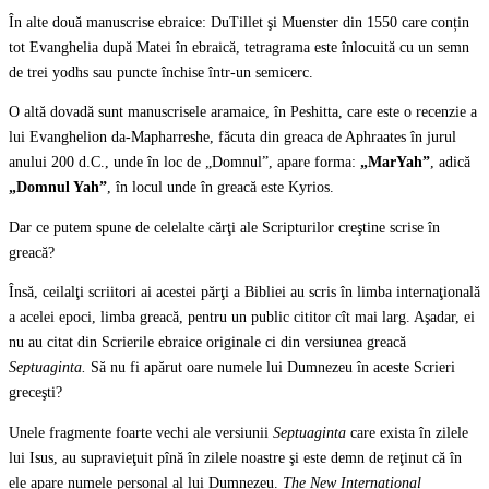
În alte două manuscrise ebraice: DuTillet şi Muenster din 1550 care conțin
tot Evanghelia după Matei în ebraică, tetragrama este înlocuită cu un semn
de trei yodhs sau puncte închise într-un semicerc.
O altă dovadă sunt manuscrisele aramaice, în Peshitta, care este o recenzie a
lui Evanghelion da-Mapharreshe, făcuta din greaca de Aphraates în jurul
anului 200 d.C., unde în loc de „Domnul”, apare forma:
„MarYah”
, adică
„Domnul Yah”
, în locul unde în greacă este Kyrios.
Dar ce putem spune de celelalte cărţi ale Scripturilor creştine scrise în
greacă?
Însă, ceilalţi scriitori ai acestei părţi a Bibliei au scris în limba internaţională
a acelei epoci, limba greacă, pentru un public cititor cît mai larg. Aşadar, ei
nu au citat din Scrierile ebraice originale ci din versiunea greacă
Septuaginta.
Să nu fi apărut oare numele lui Dumnezeu în aceste Scrieri
greceşti?
Unele fragmente foarte vechi ale versiunii
Septuaginta
care exista în zilele
lui Isus, au supravieţuit pînă în zilele noastre şi este demn de reţinut că în
ele apare numele personal al lui Dumnezeu.
The New International