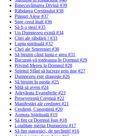
Binecuvântarea Divină #39
Răbdarea Creştinului #38
Planuri Alese #37
Spre cerul înalt #36
Să fi o stea! #35
Un Dumnezeu există #34
Chei ale răbdării ! #33
Lupta spirituală #32
Chei ale Smereniei #30
Să biruim când lupta e grea #31
Bucuraţi-vă totdeauna în Domnul #29
Privind Mereu la Domnul #28
Spiritul Sfânt să lucreze prin tine #27
Dumnezeu este dragoste #26
Să biruim în pustie #25
Milă să avem #24
Adevărata Evanghelie #23
Perseverență Creștină #22
Manifestări ale credinței #21
Credință, Cunoștință #20
Armura Spirituală #19
Să fim ca Domnul Isus #18
Loialitate merita Dumnezeu #17
Să fim statornici‚ de neclintit! #16