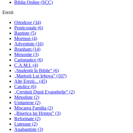
Biblia Online (SCC)
Erezii
Ortodoxe
(34)
Penticostale
(6)
Baptiste
(5)
Mormon
(4)
Adventiste
(16)
Branham
(14)
Menonite
(3)
Carismatice
(6)
C.A.M.I.
(4)
„Studenţii în Biblie”
(6)
„Martorii Lui Iehova”
(107)
Alte Erezii...
(45)
Catolice
(6)
„Creştinii După Evanghelie”
(2)
Metodiste
(2)
Unitariene
(2)
Mişcarea Familia
(2)
„Biserica lui Hristos”
(3)
Reformate
(2)
Luterane
(2)
Anabaptiste
(3)