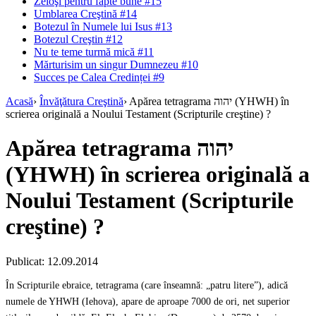
Zeloşi pentru fapte bune #15
Umblarea Creştină #14
Botezul în Numele lui Isus #13
Botezul Creştin #12
Nu te teme turmă mică #11
Mărturisim un singur Dumnezeu #10
Succes pe Calea Credinței #9
Acasă
›
Învăţătura Creştină
›
Apărea tetragrama יהוה (YHWH) în
scrierea originală a Noului Testament (Scripturile creştine) ?
Apărea tetragrama יהוה
(YHWH) în scrierea originală a
Noului Testament (Scripturile
creştine) ?
Publicat: 12.09.2014
În Scripturile ebraice, tetragrama (care înseamnă: „patru litere”), adică
numele de YHWH (Iehova), apare de aproape 7000 de ori, net superior