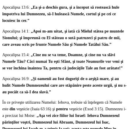
Apocalipsa 13:6:
„Ea şi-a deschis gura, şi a început să rostească hule
împotriva lui Dumnezeu, să-I hulească Numele, cortul şi pe cei ce
locuiesc în cer.”
Apocalipsa 14:1:
„Apoi m-am uitat, şi iată că Mielul stătea pe muntele
Sionului; şi împreună cu El stăteau o sută patruzeci şi patru de mii,
care aveau scris pe frunte Numele Său şi Numele Tatălui Său.”
Apocalipsa 15:4:
„Cine nu se va teme, Doamne, şi cine nu va slăvi
Numele Tău? Căci numai Tu eşti Sfânt, şi toate Neamurile vor veni şi
se vor închina înaintea Ta, pentru că judecăţile Tale au fost arătate!”
Apocalipsa 16:9:
„Şi oamenii au fost dogoriţi de o arşiţă mare, şi au
hulit Numele Dumnezeului care are stăpânire peste aceste urgii, şi nu s-
au pocăit ca să-I dea slavă.”
În ce priveşte utilizarea Numelui: Iehova, trebuie să înţelegem că Numele
este
din
veşnicie (Isaia 63:16) şi
pentru
veşnicie (Exod 3:15). Dumnezeu i-
a precizat lui Moise:
„Aşa vei zice fiilor lui Israel: Iehova Dumnezeul
părinţilor voştri, Dumnezeul lui Abraam, Dumnezeul lui Isac,
Dumnezeul lui Iacob m-a trimis la voi; acesta este numele Meu în