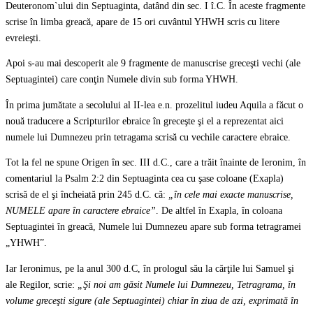
Deuteronom`ului din Septuaginta, datând din sec. I î.C. În aceste fragmente
scrise în limba greacă, apare de 15 ori cuvântul YHWH scris cu litere
evreieşti.
Apoi s-au mai descoperit ale 9 fragmente de manuscrise greceşti vechi (ale
Septuagintei) care conţin Numele divin sub forma YHWH.
În prima jumătate a secolului al II-lea e.n. prozelitul iudeu Aquila a făcut o
nouă traducere a Scripturilor ebraice în greceşte şi el a reprezentat aici
numele lui Dumnezeu prin tetragama scrisă cu vechile caractere ebraice.
Tot la fel ne spune Origen în sec. III d.C., care a trăit înainte de Ieronim, în
comentariul la Psalm 2:2 din Septuaginta cea cu şase coloane (Exapla)
scrisă de el şi încheiată prin 245 d.C. că:
„în cele mai exacte manuscrise,
NUMELE apare în caractere ebraice”
. De altfel în Exapla, în coloana
Septuagintei în greacă, Numele lui Dumnezeu apare sub forma tetragramei
„YHWH”.
Iar Ieronimus, pe la anul 300 d.C, în prologul său la cărţile lui Samuel şi
ale Regilor, scrie:
„Şi noi am găsit Numele lui Dumnezeu, Tetragrama, în
volume greceşti sigure (ale Septuagintei) chiar în ziua de azi, exprimată în