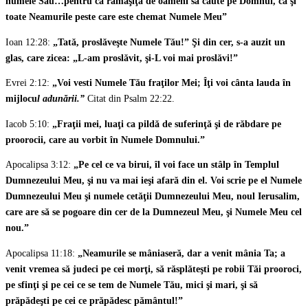
numele Său…pentru ca rămăşiţa de oameni să caute pe Domnul, ca şi
toate Neamurile peste care este chemat Numele Meu”
Ioan 12:28:
„Tată, proslăveşte Numele Tău!” Şi din cer, s-a auzit un
glas, care zicea: „L-am proslăvit, şi-L voi mai proslăvi!”
Evrei 2:12:
„Voi vesti Numele Tău fraţilor Mei; Îţi voi cânta lauda în
mijlocu
l adunării.”
Citat din Psalm 22:22.
Iacob 5:10:
„Fraţii mei, luaţi ca pildă de suferinţă şi de răbdare pe
proorocii, care au vorbit în Numele Domnului.”
Apocalipsa 3:12:
„Pe cel ce va birui, îl voi face un stâlp în Templul
Dumnezeului Meu, şi nu va mai ieşi afară din el. Voi scrie pe el Numele
Dumnezeului Meu şi numele cetăţii Dumnezeului Meu, noul Ierusalim,
care are să se pogoare din cer de la Dumnezeul Meu, şi Numele Meu cel
nou.”
Apocalipsa 11:18:
„Neamurile se mâniaseră, dar a venit mânia Ta; a
venit vremea să judeci pe cei morţi, să răsplăteşti pe robii Tăi prooroci,
pe sfinţi şi pe cei ce se tem de Numele Tău, mici şi mari, şi să
prăpădeşti pe cei ce prăpădesc pământul!”