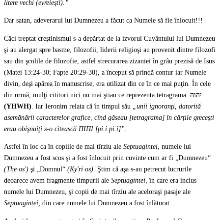
litere vechi (evreieşti).”
Dar satan, adeverarul lui Dumnezeu a făcut ca Numele să fie înlocuit!!!
Căci treptat creştinismul s-a depărtat de la izvorul Cuvântului lui Dumnezeu
şi au alergat spre basme, filozofii, liderii religioşi au provenit dintre filozofi
sau din şcolile de filozofie, astfel strecurarea zizaniei în grâu prezisă de Isus
(Matei 13:24-30; Fapte 20:29-30), a început să prindă contur iar Numele
divin, deşi apărea în manuscrise, era utilizat din ce în ce mai puţin. În cele
din urmă, mulţi cititori nici nu mai ştiau ce reprezenta tetragrama:
יהוה
(YHWH)
. Iar Ieronim relata că în timpul său
„unii ignoranţi, datorită
asemănării caracterelor grafice, cînd găseau [tetragrama] în cărţile greceşti
erau obişnuiţi s-o citească
ΠΙΠΙ
[pi.i.pi.i]”
.
Astfel în loc ca în copiile de mai tîrziu ale
Septuagintei,
numele lui
Dumnezeu a fost scos şi a fost înlocuit prin cuvinte cum ar fi „Dumnezeu“
(The·os′)
şi „Domnul“
(Ky′ri·os).
Ştim că aşa s-au petrecut lucrurile
deoarece avem fragmente timpurii ale
Septuagintei,
în care era inclus
numele lui Dumnezeu, şi copii de mai tîrziu ale aceloraşi pasaje ale
Septuagintei,
din care numele lui Dumnezeu a fost înlăturat.