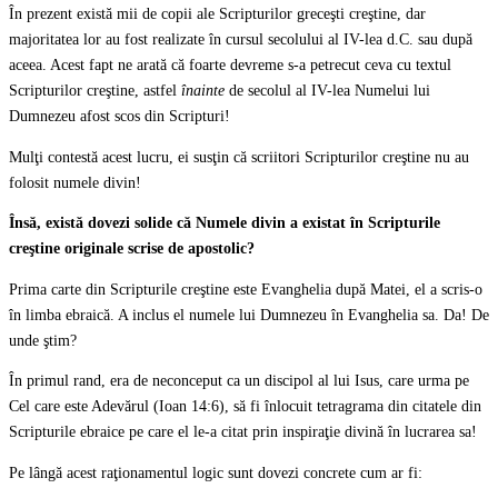
În prezent există mii de copii ale Scripturilor greceşti creştine, dar
majoritatea lor au fost realizate în cursul secolului al IV-lea d.C. sau după
aceea. Acest fapt ne arată că foarte devreme s-a petrecut ceva cu textul
Scripturilor creştine, astfel
înainte
de secolul al IV-lea Numelui lui
Dumnezeu afost scos din Scripturi!
Mulţi contestă acest lucru, ei susţin că scriitori Scripturilor creştine nu au
folosit numele divin!
Însă, există dovezi solide că Numele divin a existat în Scripturile
creştine originale scrise de apostolic?
Prima carte din Scripturile creştine este Evanghelia după Matei, el a scris-o
în limba ebraică. A inclus el numele lui Dumnezeu în Evanghelia sa. Da! De
unde ştim?
În primul rand, era de neconceput ca un discipol al lui Isus, care urma pe
Cel care este Adevărul (Ioan 14:6), să fi înlocuit tetragrama din citatele din
Scripturile ebraice pe care el le-a citat prin inspiraţie divină în lucrarea sa!
Pe lângă acest raţionamentul logic sunt dovezi concrete cum ar fi: