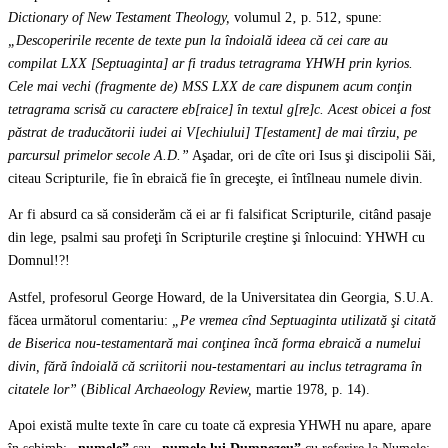
Dictionary of New Testament Theology,
volumul 2‚ p. 512‚ spune:
„Descoperirile recente de texte pun la îndoială ideea că cei care au
compilat LXX [Septuaginta] ar fi tradus tetragrama YHWH prin kyrios.
Cele mai vechi (fragmente de) MSS LXX de care dispunem acum conţin
tetragrama scrisă cu caractere eb[raice] în textul g[re]c. Acest obicei a fost
păstrat de traducătorii iudei ai V[echiului] T[estament] de mai tîrziu, pe
parcursul primelor secole A.D.”
Aşadar, ori de cîte ori Isus şi discipolii Săi,
citeau Scripturile, fie în ebraică fie în greceşte, ei întîlneau numele divin.
Ar fi absurd ca să considerăm că ei ar fi falsificat Scripturile, citând pasaje
din lege, psalmi sau profeţi în Scripturile creştine şi înlocuind: YHWH cu
Domnul!?!
Astfel, profesorul George Howard, de la Universitatea din Georgia, S.U.A.
făcea următorul comentariu:
„Pe vremea cînd Septuaginta utilizată şi citată
de Biserica nou-testamentară mai conţinea încă forma ebraică a numelui
divin, fără îndoială că scriitorii nou-testamentari au inclus tetragrama în
citatele lor”
(
Biblical Archaeology Review,
martie 1978, p. 14).
Apoi există multe texte în care cu toate că expresia YHWH nu apare, apare