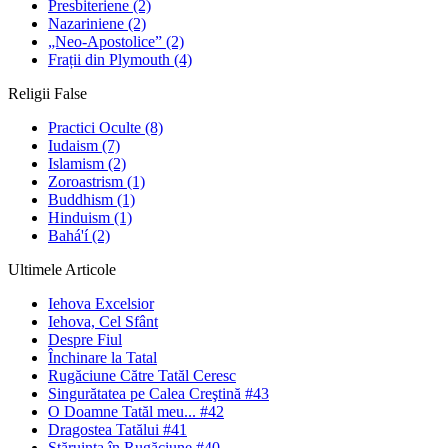
Presbiteriene
(2)
Nazariniene
(2)
„Neo-Apostolice”
(2)
Frații din Plymouth
(4)
Religii False
Practici Oculte
(8)
Iudaism
(7)
Islamism
(2)
Zoroastrism
(1)
Buddhism
(1)
Hinduism
(1)
Bahá'í
(2)
Ultimele Articole
Iehova Excelsior
Iehova, Cel Sfânt
Despre Fiul
Închinare la Tatal
Rugăciune Către Tatăl Ceresc
Singurătatea pe Calea Creştină #43
O Doamne Tatăl meu... #42
Dragostea Tatălui #41
Stăruinţa în Rugăciune #40