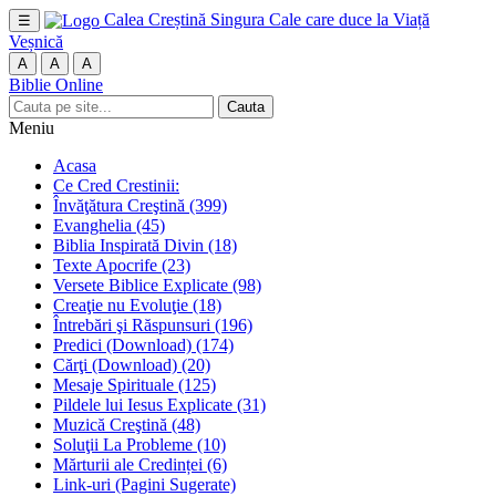
Calea Creștină
Singura Cale care duce la Viață
☰
Veșnică
A
A
A
Biblie Online
Cauta
Meniu
Acasa
Ce Cred Crestinii:
Învăţătura Creştină
(399)
Evanghelia
(45)
Biblia Inspirată Divin
(18)
Texte Apocrife
(23)
Versete Biblice Explicate
(98)
Creaţie nu Evoluţie
(18)
Întrebări şi Răspunsuri
(196)
Predici (Download)
(174)
Cărţi (Download)
(20)
Mesaje Spirituale
(125)
Pildele lui Iesus Explicate
(31)
Muzică Creştină
(48)
Soluţii La Probleme
(10)
Mărturii ale Credinței
(6)
Link-uri (Pagini Sugerate)