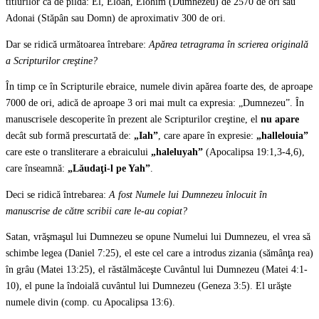
titlurilor ca de pildă: El, Eloah, Elohim (Dumnezeu) de 2570 de ori sau
Adonai (Stăpân sau Domn) de aproximativ 300 de ori.
Dar se ridică următoarea întrebare:
Apărea tetragrama în scrierea originală
a Scripturilor creştine?
În timp ce în Scripturile ebraice, numele divin apărea foarte des, de aproape
7000 de ori, adică de aproape 3 ori mai mult ca expresia: „Dumnezeu”. În
manuscrisele descoperite în prezent ale Scripturilor creştine, el
nu apare
decât sub formă prescurtată de:
„Iah”
, care apare în expresie:
„hallelouia”
care este o transliterare a ebraicului
„haleluyah”
(Apocalipsa 19:1,3-4,6),
care înseamnă:
„Lăudaţi-l pe Yah”
.
Deci se ridică întrebarea:
A fost Numele lui Dumnezeu înlocuit în
manuscrise de către scribii care le-au copiat?
Satan, vrăşmaşul lui Dumnezeu se opune Numelui lui Dumnezeu, el vrea să
schimbe legea (Daniel 7:25), el este cel care a introdus zizania (sămânţa rea)
în grâu (Matei 13:25), el răstălmăceşte Cuvântul lui Dumnezeu (Matei 4:1-
10), el pune la îndoială cuvântul lui Dumnezeu (Geneza 3:5). El urăşte
numele divin (comp. cu Apocalipsa 13:6).