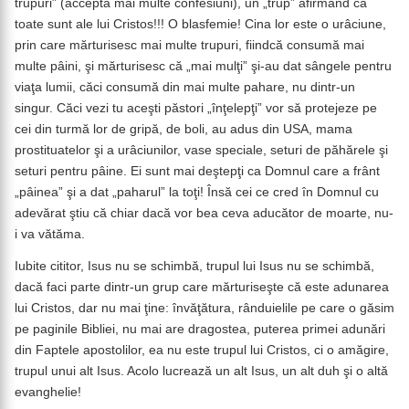
trupuri” (acceptă mai multe confesiuni), un „trup” afirmând că
toate sunt ale lui Cristos!!! O blasfemie! Cina lor este o urâciune,
prin care mărturisesc mai multe trupuri, fiindcă consumă mai
multe pâini, şi mărturisesc că „mai mulţi” şi-au dat sângele pentru
viaţa lumii, căci consumă din mai multe pahare, nu dintr-un
singur. Căci vezi tu aceşti păstori „înţelepţi” vor să protejeze pe
cei din turmă lor de gripă, de boli, au adus din USA, mama
prostituatelor şi a urâciunilor, vase speciale, seturi de păhărele şi
seturi pentru pâine. Ei sunt mai deştepţi ca Domnul care a frânt
„pâinea” şi a dat „paharul” la toţi! Însă cei ce cred în Domnul cu
adevărat ştiu că chiar dacă vor bea ceva aducător de moarte, nu-
i va vătăma.
Iubite cititor, Isus nu se schimbă, trupul lui Isus nu se schimbă,
dacă faci parte dintr-un grup care mărturiseşte că este adunarea
lui Cristos, dar nu mai ţine: învăţătura, rânduielile pe care o găsim
pe paginile Bibliei, nu mai are dragostea, puterea primei adunări
din Faptele apostolilor, ea nu este trupul lui Cristos, ci o amăgire,
trupul unui alt Isus. Acolo lucrează un alt Isus, un alt duh şi o altă
evanghelie!