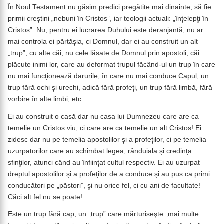
În Noul Testament nu găsim predici pregătite mai dinainte, să fie
primii creştini „nebuni în Cristos”, iar teologii actuali: „înţelepţi în
Cristos”. Nu, pentru ei lucrarea Duhului este deranjantă, nu ar
mai controla ei părtăşia, ci Domnul, dar ei au construit un alt
„trup”, cu alte căi, nu cele lăsate de Domnul prin apostoli, căi
plăcute inimi lor, care au deformat trupul făcând-ul un trup în care
nu mai funcţionează darurile, în care nu mai conduce Capul, un
trup fără ochi şi urechi, adică fără profeţi, un trup fără limbă, fără
vorbire în alte limbi, etc.
Ei au construit o casă dar nu casa lui Dumnezeu care are ca
temelie un Cristos viu, ci care are ca temelie un alt Cristos! Ei
zidesc dar nu pe temelia apostolilor şi a profeţilor, ci pe temelia
uzurpatorilor care au schimbat legea, rânduiala şi credinţa
sfinţilor, atunci când au înfiinţat cultul respectiv. Ei au uzurpat
dreptul apostolilor şi a profeţilor de a conduce şi au pus ca primi
conducători pe „păstori”, şi nu orice fel, ci cu ani de facultate!
Căci alt fel nu se poate!
Este un trup fără cap, un „trup” care mărturiseşte „mai multe