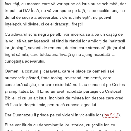
facultăţi, cu master, care vă vor spune că Isus nu se schimbă, dar
trupul Lui DA! Însă, nu vă vor spune pe faţă, ci pe ocolite, unşi cu
duhul de sucire a adevărului, vicleni, „înţelepţi”, nu potrivit
înţelepciunii divine, ci celei drăceşti, fireşti!
Cu adevărul scris negru pe alb, vor încerca să aibă un câştig de
la voi, să vă amăgească, ei fiind la rândul lor amăgiţi de înaintaşii
lor „teologi”, savanţi de renume, doctori care strecoară ţânţarul şi
înghit cămila, care totdeauna învaţă şi nu ajung niciodată la
cunoştinţa adevărului.
Oameni la costum şi caravata, care le place ca oameni să-i
numească: păstori, frate teolog, reverend, eminenţă, care
consideră că ştiu, dar care niciodată nu L-au cunoscut pe Cristos
şi simplitatea Lui!!! Ei nu au avut niciodată părtăşie cu Cristosul
Bibliei, ci cu un alt Isus, închipuit de mintea lor, despre care cred
că îl au la degetul mic, pentru că cunosc legea lui.
Dar Dumnezeu îi prinde pe cei vicleni în vicleniile lor (
Iov 5:12
).
Ei se vor lăuda cu denominaţiile lor istorice, cu şcolile lor, cu