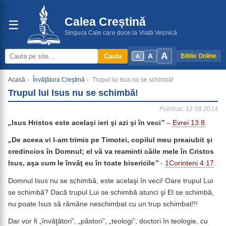
Calea Creștină
☰
Singura Cale care duce la Viață Veșnică
A
A
Cauta
Biblie Online
A
Acasă
›
Învăţătura Creştină
›
Trupul lui Isus nu se schimbă!
Trupul lui Isus nu se schimbă!
Publicat: 12.09.2014
„
Isus Hristos este acelaşi ieri şi azi şi în veci
”
–
Evrei 13:8
.
„
De aceea vi l-am trimis pe Timotei, copilul meu preaiubit şi
credincios în Domnul; el vă va reaminti căile mele în Cristos
Isus, aşa cum le învăţ eu în toate bisericile
”
-
1Corinteni 4:17
.
Domnul Isus nu se schimbă, este acelaşi în veci! Oare trupul Lui
se schimbă? Dacă trupul Lui se schimbă atunci şi El se schimbă,
nu poate Isus să rămâne neschimbat cu un trup schimbat!!!
Dar vor fi „învăţători”, „păstori”, „teologi”, doctori în teologie, cu