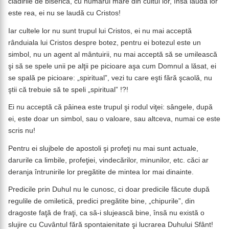
clădirile de biserică, cu numărul mare din cultul lor, însă lauda lor
este rea, ei nu se laudă cu Cristos!
Iar cultele lor nu sunt trupul lui Cristos, ei nu mai acceptă
rânduiala lui Cristos despre botez, pentru ei botezul este un
simbol, nu un agent al mântuirii, nu mai acceptă să se umilească
şi să se spele unii pe alţii pe picioare aşa cum Domnul a lăsat, ei
se spală pe picioare: „spiritual”, vezi tu care eşti fără şcaolă, nu
ştii că trebuie să te speli „spiritual” !?!
Ei nu acceptă că pâinea este trupul şi rodul viţei: sângele, după
ei, este doar un simbol, sau o valoare, sau altceva, numai ce este
scris nu!
Pentru ei slujbele de apostoli şi profeţi nu mai sunt actuale,
darurile ca limbile, profeţiei, vindecărilor, minunilor, etc. căci ar
deranja întrunirile lor pregătite de mintea lor mai dinainte.
Predicile prin Duhul nu le cunosc, ci doar predicile făcute după
regulile de omiletică, predici pregătite bine, „chipurile”, din
dragoste faţă de fraţi, ca să-i slujească bine, însă nu există o
slujire cu Cuvântul fără spontaienitate şi lucrarea Duhului Sfânt!