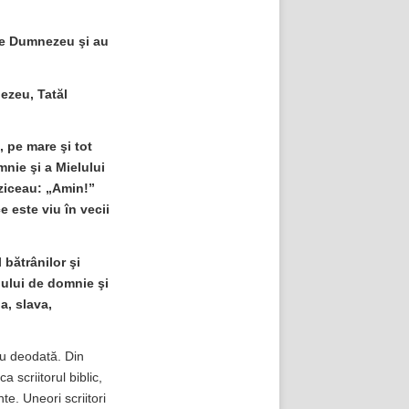
tre Dumnezeu şi au
nezeu, Tatăl
, pe mare şi tot
mnie şi a Mielului
i ziceau: „Amin!”
e este viu în vecii
 bătrânilor şi
unului de domnie şi
a, slava,
au deodată. Din
a scriitorul biblic,
te. Uneori scriitori