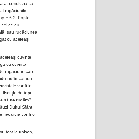
parat concluzia că
al rugăciunile
Fapte 6:2; Fapte
 cei ce au
ală, sau rugăciunea
ugat cu aceleaşi
 aceleaşi cuvinte,
agă cu cuvinte
 de rugăciune care
gându-ne în comun
vintele vor fi la
discuţie de fapt
uie să ne rugăm?
lăuzi Duhul Sfânt
 fiecăruia vor fi o
.
au fost la unison,