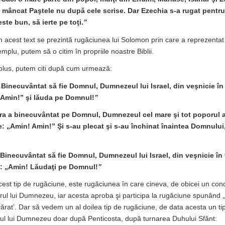
u mâncat Paştele nu după cele scrise. Dar Ezechia s-a rugat pentru 
ste bun, să ierte pe toţi.
”
n acest text se prezintă rugăciunea lui Solomon prin care a reprezentat 
templu, putem să o citim în propriile noastre Biblii.
plus, putem citi după cum urmează:
„
Binecuvântat să fie Domnul, Dumnezeul lui Israel, din veşnicie în 
„Amin!” şi lăuda pe Domnul!
”
ra a binecuvântat pe Domnul, Dumnezeul cel mare şi tot poporul 
e: „Amin! Amin!” Şi s-au plecat şi s-au închinat înaintea Domnului,
Binecuvântat să fie Domnul, Dumnezeul lui Israel, din veşnicie în 
ă: „Amin! Lăudaţi pe Domnul!
”
acest tip de rugăciune, este rugăciunea în care cineva, de obicei un con
ul lui Dumnezeu, iar acesta aproba şi participa la rugăciune spunând 
vărat’. Dar să vedem un al doilea tip de rugăciune, de data acesta un ti
ul lui Dumnezeu doar după Penticosta, după turnarea Duhului Sfânt: