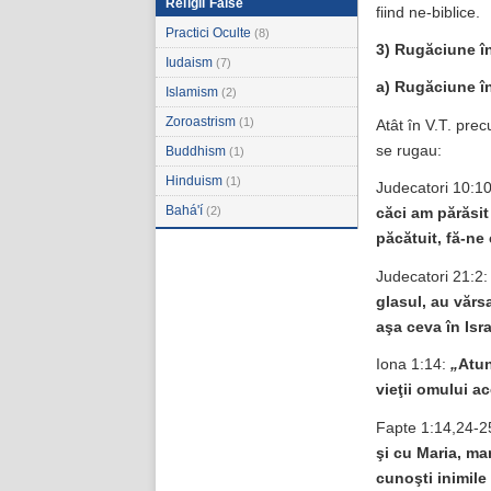
Religii False
fiind ne-biblice.
Practici Oculte
(8)
3) Rugăciune î
Iudaism
(7)
a)
Rugăciune în
Islamism
(2)
Zoroastrism
(1)
Atât în V.T. pre
se rugau:
Buddhism
(1)
Hinduism
(1)
Judecatori 10:1
Bahá'í
(2)
căci am părăsit
păcătuit, fă-ne
Judecatori 21:2
glasul, au vărs
aşa ceva în Isr
Iona 1:14:
„
Atun
vieţii omului a
Fapte 1:14,24-2
şi cu Maria, ma
cunoşti inimile 