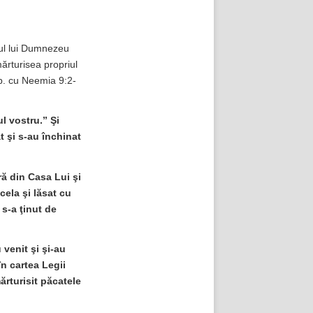
orul lui Dumnezeu
mărturisea propriul
p. cu Neemia 9:2-
l vostru.” Şi
 şi s-au închinat
ă din Casa Lui şi
cela şi lăsat cu
s-a ţinut de
 venit şi şi-au
în cartea Legii
ărturisit păcatele