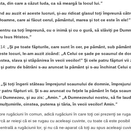
ta, din care a căzut Iuda, ca să meargă la locul lui.
”
d au auzit ei aceste lucruri, şi-au ridicat glasul toţi împreună că
Doamne, care ai făcut cerul, pământul, marea şi tot ce este în ele!
”
entru ca toţi împreună, cu o inimă şi cu o gură, să slăviţi pe Dum
u Isus Hristos.
”
-14:
„
Şi pe toate făpturile, care sunt în cer, pe pământ, sub pământ
ceste locuri, le-am auzit zicând: „A Celui ce şade pe scaunul de do
nstea, slava şi stăpânirea în vecii vecilor!” Şi cele patru făpturi vi
 şi patru de bătrâni s-au aruncat la pământ şi s-au închinat Celui c
:
„
Şi toţi îngerii stăteau împrejurul scaunului de domnie, împrejurul
r patru făpturi vii. Şi s-au aruncat cu feţele la pământ în faţa sca
ui Dumnezeu, şi au zis: „Amin.” „A Dumnezeului nostru, să fie laud
ulţumirile, cinstea, puterea şi tăria, în vecii vecilor! Amin.
”
spre rugăciuni în comun, adică rugăciuni în care toţi cei prezenţi se rug
rcă ar reieşi că ei se rugau cu aceleaşi cuvinte, cu toate că este posibil c
ntrală a rugăciunii lor, şi nu că ne-aparat că toţi au spus aceleaşi cuvin