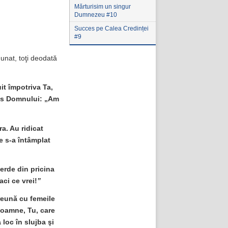
Mărturisim un singur
Dumnezeu #10
Succes pe Calea Credinței
#9
unat, toţi deodată
it împotriva Ta,
 zis Domnului: „Am
a. Au ridicat
e s-a întâmplat
erde din pricina
ci ce vrei!
”
preună cu femeile
„Doamne, Tu, care
 loc în slujba şi