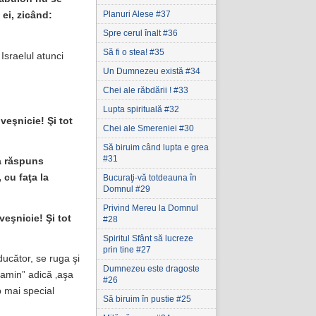
Planuri Alese #37
ei, zicând:
Spre cerul înalt #36
Să fi o stea! #35
Israelul atunci
Un Dumnezeu există #34
Chei ale răbdării ! #33
Lupta spirituală #32
veşnicie! Şi tot
Chei ale Smereniei #30
Să biruim când lupta e grea
#31
a răspuns
 cu faţa la
Bucuraţi-vă totdeauna în
Domnul #29
Privind Mereu la Domnul
veşnicie! Şi tot
#28
Spiritul Sfânt să lucreze
prin tine #27
ducător, se ruga şi
Dumnezeu este dragoste
„amin” adică ‚aşa
#26
p mai special
Să biruim în pustie #25