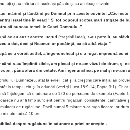
u toţi şi-au mărturisit aceleaşi păcate şi cu aceleaşi cuvinte!
au, mărind şi lăudând pe Domnul prin aceste cuvinte: „Căci este 
entru Israel ţine în veac!” Şi tot poporul scotea mari strigăte de 
tru că puneau temeliile Casei Domnului.
”
pă ce au auzit aceste lucruri
(creştinii iudei),
s-au potolit, au slăv
eu a dat, deci şi Neamurilor pocăinţă, ca să aibă viaţa.
”
upă ce a vorbit astfel, a îngenuncheat şi s-a rugat împreună cu ei t
 când s-au împlinit zilele, am plecat şi ne-am văzut de drum; şi ne
 copiii, până afară din cetate. Am îngenuncheat pe mal şi ne-am ru
ului lui Dumnezeu, atât la evreii, cât şi la creştinii care iniţial au prove
ât la templu cât şi în adunări (vezi şi Luca 18:9-14; Fapte 3:1). Chiar ş
bui să înţelegem că o adunare de 120 de persoane de exemplu (Fapte 1:
arece nu ar fi timp suficient pentru rugăciuni consistente, cantitative şi c
imulacru de rugăciune. Dacă numai 5 minute s-ar ruga fiecare, ar dura
 minute, adică 10 ore.
biblică despre rugăciune în adunare a primilor creştini: