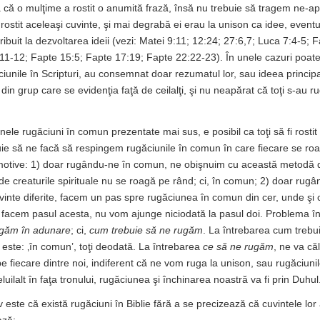
ă că o mulţime a rostit o anumită frază, însă nu trebuie să tragem ne-a
 rostit aceleaşi cuvinte, şi mai degrabă ei erau la unison ca idee, eventu
ribuit la dezvoltarea ideii (vezi: Matei 9:11; 12:24; 27:6,7; Luca 7:4-5; 
11-12; Fapte 15:5; Fapte 17:19; Fapte 22:22-23). În unele cazuri poate
unile în Scripturi, au consemnat doar rezumatul lor, sau ideea princip
in grup care se evidenţia faţă de ceilalţi, şi nu neapărat că toţi s-au r
ele rugăciuni în comun prezentate mai sus, e posibil ca toţi să fi rostit
ie să ne facă să respingem rugăciunile în comun în care fiecare se ro
ei motive: 1) doar rugându-ne în comun, ne obişnuim cu această metodă
 unde creaturile spirituale nu se roagă pe rând; ci, în comun; 2) doar ru
vinte diferite, facem un pas spre rugăciunea în comun din cer, unde şi cu
facem pasul acesta, nu vom ajunge niciodată la pasul doi. Problema în 
ugăm în adunare
; ci,
cum trebuie să ne rugăm
. La întrebarea cum treb
 este: ‚în comun’, toţi deodată. La întrebarea
ce să ne rugăm
, ne va că
e fiecare dintre noi, indiferent că ne vom ruga la unison, sau rugăciunile
uilalt în faţa tronului, rugăciunea şi închinarea noastră va fi prin Duhul
iv este că există rugăciuni în Biblie fără a se precizează că cuvintele lor 