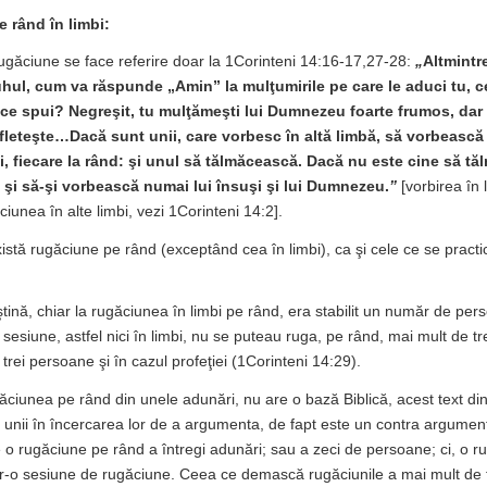
 rând în limbi:
rugăciune se face referire doar la 1Corinteni 14:16-17,27-28:
„
Altmintr
hul, cum va răspunde „Amin” la mulţumirile pe care le aduci tu, cel
 ce spui? Negreşit, tu mulţămeşti lui Dumnezeu foarte frumos, dar 
fleteşte…Dacă sunt unii, care vorbesc în altă limbă, să vorbească
ei, fiecare la rând: şi unul să tălmăcească. Dacă nu este cine să t
ă şi să-şi vorbească numai lui însuşi şi lui Dumnezeu.
”
[vorbirea în 
ciunea în alte limbi, vezi 1Corinteni 14:2].
xistă rugăciune pe rând (exceptând cea în limbi), ca şi cele ce se practi
tină, chiar la rugăciunea în limbi pe rând, era stabilit un număr de pe
 sesiune, astfel nici în limbi, nu se puteau ruga, pe rând, mai mult de tr
a trei persoane şi în cazul profeţiei (1Corinteni 14:29).
găciunea pe rând din unele adunări, nu are o bază Biblică, acest text di
unii în încercarea lor de a argumenta, de fapt este un contra argumen
 o rugăciune pe rând a întregi adunări; sau a zeci de persoane; ci, o r
tr-o sesiune de rugăciune. Ceea ce demască rugăciunile a mai mult de 