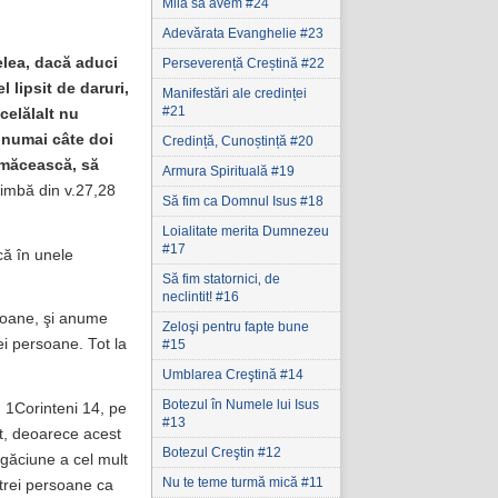
Milă să avem #24
Adevărata Evanghelie #23
elea, dacă aduci
Perseverență Creștină #22
 lipsit de daruri,
Manifestări ale credinței
#21
celălalt nu
 numai câte doi
Credință, Cunoștință #20
ălmăcească, să
Armura Spirituală #19
limbă din v.27,28
Să fim ca Domnul Isus #18
Loialitate merita Dumnezeu
#17
că în unele
Să fim statornici‚ de
neclintit! #16
rsoane, şi anume
Zeloşi pentru fapte bune
ei persoane. Tot la
#15
Umblarea Creştină #14
Botezul în Numele lui Isus
n 1Corinteni 14, pe
#13
t, deoarece acest
Botezul Creştin #12
ugăciune a cel mult
Nu te teme turmă mică #11
trei persoane ca