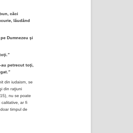
bun, căci
bucurie, lăudând
it pe Dumnezeu şi
oţi.
”
-au petrecut toţi,
gat.
”
nit din iudaism, se
i din raţiuni
15), nu se poate
alitative, ar fi
 doar timpul de