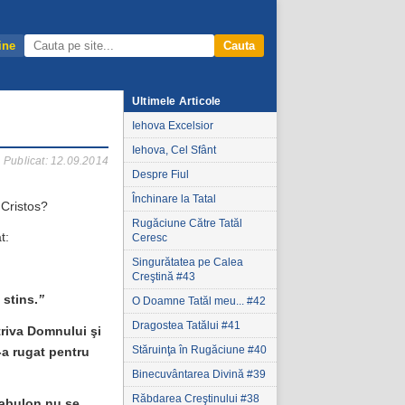
ine
Cauta
Ultimele Articole
Iehova Excelsior
Iehova, Cel Sfânt
Publicat: 12.09.2014
Despre Fiul
Închinare la Tatal
i Cristos?
Rugăciune Către Tatăl
t:
Ceresc
Singurătatea pe Calea
Creştină #43
 stins.
”
O Doamne Tatăl meu... #42
Dragostea Tatălui #41
triva Domnului şi
Stăruinţa în Rugăciune #40
-a rugat pentru
Binecuvântarea Divină #39
Răbdarea Creştinului #38
Zabulon nu se