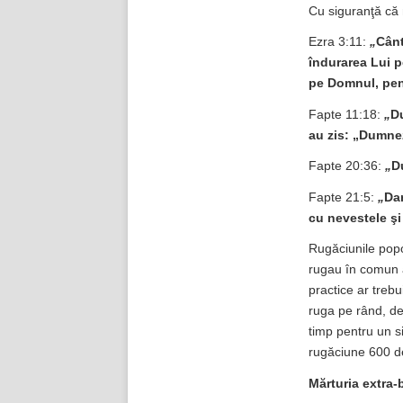
Cu siguranţă că n
Ezra 3:11:
„
Cânt
îndurarea Lui p
pe Domnul, pen
Fapte 11:18:
„
Du
au zis: „Dumnez
Fapte 20:36:
„
D
Fapte 21:5:
„
Dar
cu nevestele şi
Rugăciunile popor
rugau în comun at
practice ar tre
ruga pe rând, deo
timp pentru un s
rugăciune 600 de
Mărturia extra-