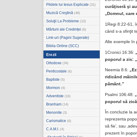
Pildele lui Iesus Explicate
(31)
curăţiseră şi a
Muzică Creştină
(48)
„Domnul, care e
Soluţii La Probleme
(10)
1Regi 8:22-61, î
Mărturii ale Credinței
(6)
când s-a sfinţit 
Link-uri (Pagini Sugerate)
Alte exemple în 
Biblia Online (SCC)
1Cronici 16:36:
Erezii
poporul a zis: 
Ortodoxe
(34)
Neemia 8:6:
„
Ez
Penticostale
(6)
ridicând mâinil
Baptiste
(5)
pământ.
”
Mormon
(4)
Psalmi 106:48:
„
Adventiste
(16)
poporul să zic
Branham
(14)
În concluzie la 
Menonite
(3)
reprezenta popor
Carismatice
(6)
să fie’, sau ‚ade
C.A.M.I.
(4)
prezent în popor