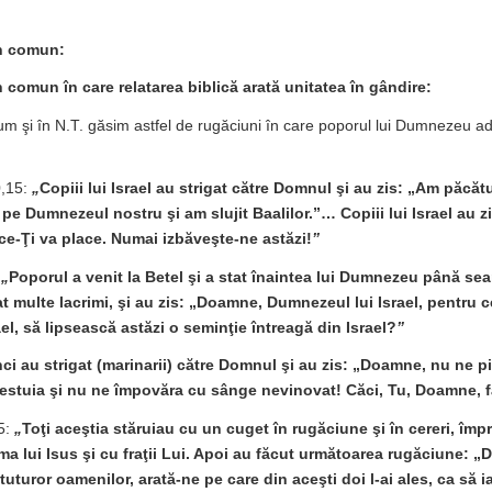
n comun:
 comun în care relatarea biblică arată unitatea în gândire:
cum şi în N.T. găsim astfel de rugăciuni în care poporul lui Dumnezeu ad
0,15:
„
Copiii lui Israel au strigat către Domnul şi au zis: „Am păcătu
 pe Dumnezeul nostru şi am slujit Baalilor.”… Copiii lui Israel au
 ce-Ţi va place. Numai izbăveşte-ne astăzi!
”
:
„
Poporul a venit la Betel şi a stat înaintea lui Dumnezeu până sear
at multe lacrimi, şi au zis: „Doamne, Dumnezeul lui Israel, pentru c
ael, să lipsească astăzi o seminţie întreagă din Israel?
”
ci au strigat (marinarii) către Domnul şi au zis: „Doamne, nu ne pi
cestuia şi nu ne împovăra cu sânge nevinovat! Căci, Tu, Doamne, fa
5:
„
Toţi aceştia stăruiau cu un cuget în rugăciune şi în cereri, îm
ma lui Isus şi cu fraţii Lui. Apoi au făcut următoarea rugăciune: 
tuturor oamenilor, arată-ne pe care din aceşti doi l-ai ales, ca să ia