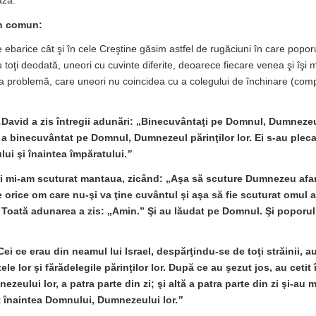
ză:
n comun:
le ebarice cât şi în cele Creştine găsim astfel de rugăciuni în care pop
toţi deodată, uneori cu cuvinte diferite, deoarece fiecare venea şi îşi 
a problemă, care uneori nu coincidea cu a colegului de închinare (com
„
David a zis întregii adunări: „Binecuvântaţi pe Domnul, Dumnezeu
a binecuvântat pe Domnul, Dumnezeul părinţilor lor. Ei s-au plecat
ui şi înaintea împăratului.
”
i mi-am scuturat mantaua, zicând: „Aşa să scuture Dumnezeu afar
e orice om care nu-şi va ţine cuvântul şi aşa să fie scuturat omul a
 Toată adunarea a zis: „Amin.” Şi au lăudat pe Domnul. Şi poporul 
Cei ce erau din neamul lui Israel, despărţindu-se de toţi străinii, au
ele lor şi fărădelegile părinţilor lor. După ce au şezut jos, au cetit 
eului lor, a patra parte din zi; şi altă a patra parte din zi şi-au m
t înaintea Domnului, Dumnezeului lor.
”