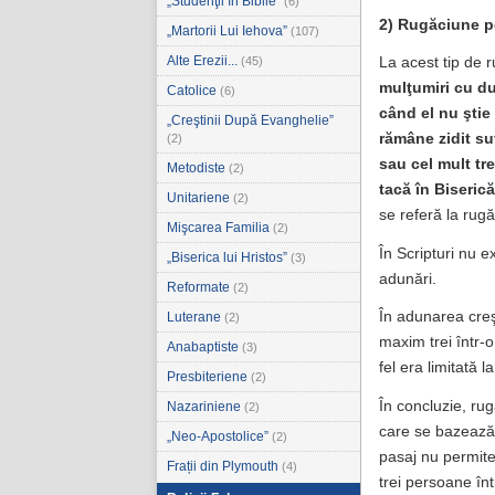
„Studenţii în Biblie”
(6)
2) Rugăciune pe
„Martorii Lui Iehova”
(107)
Alte Erezii...
(45)
La acest tip de 
mulţumiri cu du
Catolice
(6)
când el nu ştie
„Creştinii După Evanghelie”
rămâne zidit su
(2)
sau cel mult tr
Metodiste
(2)
tacă în Biseric
Unitariene
(2)
se referă la rugă
Mişcarea Familia
(2)
În Scripturi nu e
„Biserica lui Hristos”
(3)
adunări.
Reformate
(2)
În adunarea creş
Luterane
(2)
maxim trei într-o
Anabaptiste
(3)
fel era limitată l
Presbiteriene
(2)
În concluzie, ru
Nazariniene
(2)
care se bazează 
„Neo-Apostolice”
(2)
pasaj nu permite
Frații din Plymouth
(4)
trei persoane în