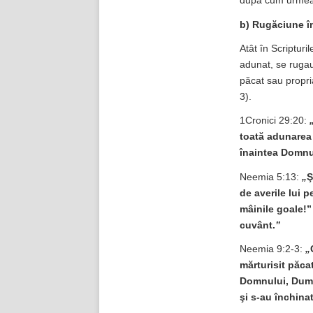
după cum urmea
b)
Rugăciune î
Atât în Scripturi
adunat, se rugau 
păcat sau propri
3).
1Cronici 29:20:
toată adunarea 
înaintea Domnul
Neemia 5:13:
„
Ş
de averile lui p
mâinile goale!”
cuvânt.
”
Neemia 9:2-3:
„
mărturisit păcat
Domnului, Dumnez
şi s-au închina