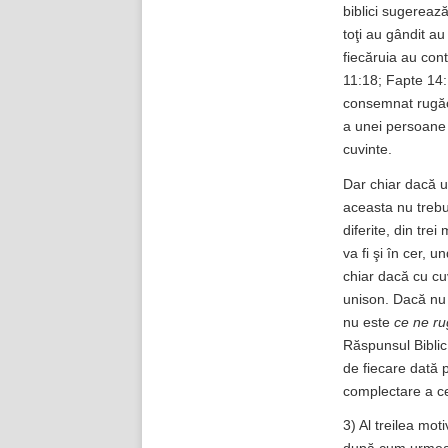
biblici sugereaz
toţi au gândit au
fiecăruia au cont
11:18; Fapte 14:
consemnat rugăci
a unei persoane d
cuvinte.
Dar chiar dacă un
aceasta nu trebu
diferite, din tr
va fi şi în cer,
chiar dacă cu cu
unison. Dacă nu 
nu este
ce ne r
Răspunsul Biblic
de fiecare dată p
complectare a cel
3) Al treilea mot