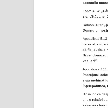
apostolia aceas
Fapte 4:24:
„
Cân
zis: „Stăpâne, 
Romani 15:6:
„
p
Domnului nostr
Apocalipsa 5:13
ce se află în a
să fie lauda, ci
Şi cei douăzeci
vecilor!
”
Apocalipsa 7:11
împrejurul celo
s-au închinat l
înţelepciunea, m
Biblia indică de
unele relatări pa
să redea ideea ce