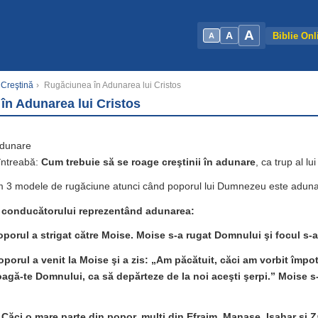
A
A
Biblie Onl
A
 Creştină
›
Rugăciunea în Adunarea lui Cristos
în Adunarea lui Cristos
adunare
 întreabă:
Cum trebuie să se roage creştinii în adunare
, ca trup al lu
im 3 modele de rugăciune atunci când poporul lui Dumnezeu este aduna
 conducătorului reprezentând adunarea:
oporul a strigat către Moise. Moise s-a rugat Domnului şi focul s-a
oporul a venit la Moise şi a zis: „Am păcătuit, căci am vorbit împo
oagă-te Domnului, ca să depărteze de la noi aceşti şerpi.” Moise s
„
Căci o mare parte din popor, mulţi din Efraim, Manase, Isahar şi 