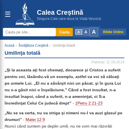
Calea Creștină
☰
Singura Cale care duce la Viață Veșnică
A
A
Cauta
Biblie Online
A
Acasă
›
Învăţătura Creştină
›
Umilinţa totală
Umilinţa totală
Publicat: 11.09.2014
„
Şi la aceasta aţi fost chemaţi, deoarece şi Cristos a suferit
pentru voi, lăsându-vă un exemplu, astfel ca voi să călcaţi
pe urmele Lui. „
El nu a săvârşit nici un păcat, şi în gura Lui
nu s-a găsit nici o înşelăciune.” Când a fost insultat, n-a
insultat înapoi, când a suferit, n-a ameninţat, ci S-a
încredinţat Celui Ce judecă drept
”
-
1Petru 2:21-23
„Nu se va certa, nu va striga şi nimeni nu-I va auzi glasul pe
drumuri”
-
Matei 12:9
Atunci când suntem pe deplin umili, nu ne vom mai răzvrăti