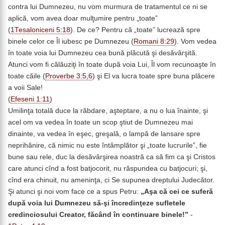
contra lui Dumnezeu, nu vom murmura de tratamentul ce ni se
aplică, vom avea doar mulţumire pentru „toate”
(
1Tesaloniceni 5:18
). De ce? Pentru că „toate” lucrează spre
binele celor ce Îl iubesc pe Dumnezeu (
Romani 8:29
). Vom vedea
în toate voia lui Dumnezeu cea bună plăcută şi desăvârşită.
Atunci vom fi călăuziţi în toate după voia Lui, Îl vom recunoaşte în
toate căile (
Proverbe 3:5,6
) şi El va lucra toate spre buna plăcere
a voii Sale!
(
Efeseni 1:11
)
Umilinţa totală duce la răbdare, aşteptare, a nu o lua înainte, şi
acel om va vedea în toate un scop ştiut de Dumnezeu mai
dinainte, va vedea în eşec, greşală, o lampă de lansare spre
neprihănire, că nimic nu este întâmplător şi „toate lucrurile”, fie
bune sau rele, duc la desăvârşirea noastră ca să fim ca şi Cristos
care atunci cînd a fost batjocorit, nu răspundea cu batjocuri; şi,
cînd era chinuit, nu ameninţa, ci Se supunea dreptului Judecător.
Şi atunci şi noi vom face ce a spus Petru:
„Aşa că cei ce suferă
după voia lui Dumnezeu să-şi încredinţeze sufletele
credinciosului Creator, făcând în continuare binele!”
-