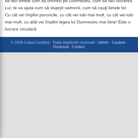
să faci binele cum să onorezi pe Dumnezeu, cum să faci lucrarea
Lui, te va ajuta cum să slujeşti oamenii, cum să cauţi binele lor.
Cu cât vei împlini poruncile, cu cât vei iubi mai mult, cu cât vei iubi
mai mult, cu atât vei împlini legea lui Dumnezeu mai bine! Este o
lucrare circulară.
© 2026 Calea Creștină · Toate drepturile rezervate ·
Admin
·
Cautare
·
Donează
·
Contact