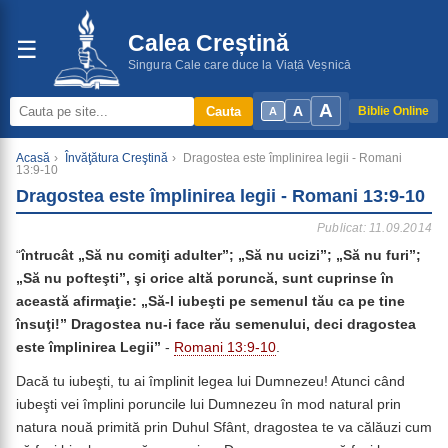
Calea Creștină
☰
Singura Cale care duce la Viață Veșnică
A
A
Cauta
Biblie Online
A
Acasă
›
Învăţătura Creştină
›
Dragostea este împlinirea legii - Romani
13:9-10
Dragostea este împlinirea legii - Romani 13:9-10
Publicat: 11.09.2014
“
întrucât „Să nu comiţi adulter”; „Să nu ucizi”; „Să nu furi”;
„Să nu pofteşti”, şi orice altă poruncă, sunt cuprinse în
această afirmaţie: „Să-l iubeşti pe semenul tău ca pe tine
însuţi!” Dragostea nu-i face rău semenului, deci dragostea
este împlinirea Legii”
-
Romani 13:9-10
.
Dacă tu iubeşti, tu ai împlinit legea lui Dumnezeu! Atunci când
iubeşti vei împlini poruncile lui Dumnezeu în mod natural prin
natura nouă primită prin Duhul Sfânt, dragostea te va călăuzi cum