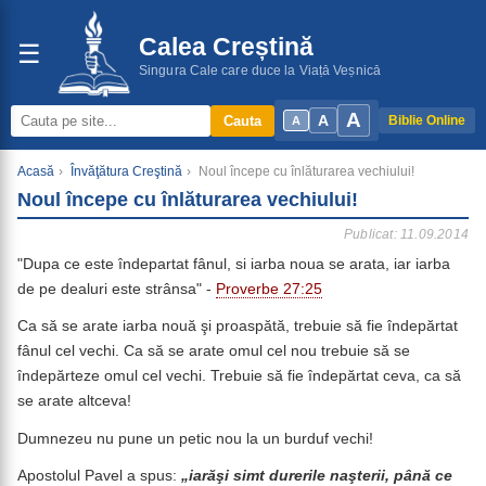
Calea Creștină
☰
Singura Cale care duce la Viață Veșnică
A
A
Cauta
Biblie Online
A
Acasă
›
Învăţătura Creştină
›
Noul începe cu înlăturarea vechiului!
Noul începe cu înlăturarea vechiului!
Publicat: 11.09.2014
"Dupa ce este îndepartat fânul, si iarba noua se arata, iar iarba
de pe dealuri este strânsa" -
Proverbe 27:25
Ca să se arate iarba nouă şi proaspătă, trebuie să fie îndepărtat
fânul cel vechi. Ca să se arate omul cel nou trebuie să se
îndepărteze omul cel vechi. Trebuie să fie îndepărtat ceva, ca să
se arate altceva!
Dumnezeu nu pune un petic nou la un burduf vechi!
Apostolul Pavel a spus:
„iarăşi simt durerile naşterii, până ce