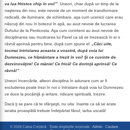
va lua Hristos chip în voi!”
. Uneori, chiar după un timp de la
naşterea din nou, este nevoie de un moment de transformare
radicală, de iluminare, de schimbare, aşa cum ucenicii care erau
născuţi din nou în botezul în apă, au avut nevoie de lucrarea
Duhului de la Penticosta. Aşa cum corintenii au avut nevoie de
disciplinarea sau mustrarea lui Pavel ca să se trezească în ei o
râvnă aprinsă pentru bine, după cum spune el:
„Căci uite,
tocmai întristarea aceasta a voastră, după voia lui
Dumnezeu, ce frământare a trezit în voi! Şi ce cuvinte de
dezvinovăţire! Ce mânie! Ce frică! Ce dorinţă aprinsă! Ce
râvnă!”
Uneori încercările, alteori disciplina în adunare cum ar fi
excluderea poate trezi în noi o întristare după voia lui Dumnezeu
ce duce la pocăinţă şi iertare, ridicare spirituală, trezire.
Dacă ţi se pare că te sfârşeşti, nu uita: înainte ca să se arate
iaraba proaspătă trebuie îndepărtat fânul, iarba uscată!
© 2026 Calea Creștină · Toate drepturile rezervate ·
Admin
·
Cautare
·