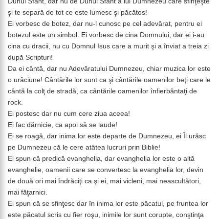
Duhul Sfânt, dar nu de Duhul Sfânt a lui Dumnezeu care sfinţeşte
şi te separă de tot ce este lumesc şi păcătos!
Ei vorbesc de botez, dar nu-l cunosc pe cel adevărat, pentru ei
botezul este un simbol. Ei vorbesc de cina Domnului, dar ei i-au
cina cu dracii, nu cu Domnul Isus care a murit şi a înviat a treia zi
după Scripturi!
Da ei cântă, dar nu Adevăratului Dumnezeu, chiar muzica lor este
o urâciune! Cântările lor sunt ca şi cântările oamenilor beţi care le
cântă la colţ de stradă, ca cântările oamenilor înfierbântaţi de
rock.
Ei postesc dar nu cum cere ziua aceea!
Ei fac dărnicie, ca apoi să se laude!
Ei se roagă, dar inima lor este departe de Dumnezeu, ei Îl urăsc
pe Dumnezeu că le cere atâtea lucruri prin Biblie!
Ei spun că predică evanghelia, dar evanghelia lor este o altă
evanghelie, oamenii care se convertesc la evanghelia lor, devin
de două ori mai îndrăciţi ca şi ei, mai vicleni, mai neascultători,
mai făţarnici.
Ei spun că se sfinţesc dar în inima lor este păcatul, pe fruntea lor
este păcatul scris cu fier roşu, inimile lor sunt corupte, conştinţa