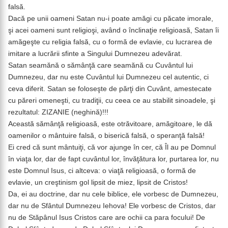
falsă.
Dacă pe unii oameni Satan nu-i poate amăgi cu păcate imorale,
şi acei oameni sunt religioşi, având o înclinaţie religioasă, Satan îi
amăgeşte cu religia falsă, cu o formă de evlavie, cu lucrarea de
imitare a lucrării sfinte a Singului Dumnezeu adevărat.
Satan seamănă o sămânţă care seamănă cu Cuvântul lui
Dumnezeu, dar nu este Cuvântul lui Dumnezeu cel autentic, ci
ceva diferit. Satan se foloseşte de părţi din Cuvânt, amestecate
cu păreri omeneşti, cu tradiţii, cu ceea ce au stabilit sinoadele, şi
rezultatul: ZIZANIE (neghină)!!!
Această sămânţă religioasă, este otrăvitoare, amăgitoare, le dă
oamenilor o mântuire falsă, o biserică falsă, o speranţă falsă!
Ei cred că sunt mântuiţi, că vor ajunge în cer, că Îl au pe Domnul
în viaţa lor, dar de fapt cuvântul lor, învăţătura lor, purtarea lor, nu
este Domnul Isus, ci altceva: o viaţă religioasă, o formă de
evlavie, un creştinism gol lipsit de miez, lipsit de Cristos!
Da, ei au doctrine, dar nu cele biblice, ele vorbesc de Dumnezeu,
dar nu de Sfântul Dumnezeu Iehova! Ele vorbesc de Cristos, dar
nu de Stăpânul Isus Cristos care are ochii ca para focului! De