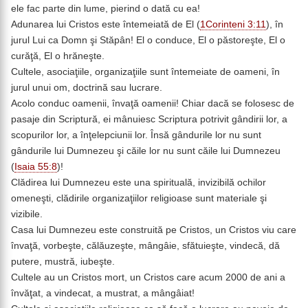
ele fac parte din lume, pierind o dată cu ea!
Adunarea lui Cristos este întemeiată de El (
1Corinteni 3:11
), în
jurul Lui ca Domn şi Stăpân! El o conduce, El o păstoreşte, El o
curăţă, El o hrăneşte.
Cultele, asociaţiile, organizaţiile sunt întemeiate de oameni, în
jurul unui om, doctrină sau lucrare.
Acolo conduc oamenii, învaţă oamenii! Chiar dacă se folosesc de
pasaje din Scriptură, ei mânuiesc Scriptura potrivit gândirii lor, a
scopurilor lor, a înţelepciunii lor. Însă gândurile lor nu sunt
gândurile lui Dumnezeu şi căile lor nu sunt căile lui Dumnezeu
(
Isaia 55:8
)!
Clădirea lui Dumnezeu este una spirituală, invizibilă ochilor
omeneşti, clădirile organizaţiilor religioase sunt materiale şi
vizibile.
Casa lui Dumnezeu este construită pe Cristos, un Cristos viu care
învaţă, vorbeşte, călăuzeşte, mângâie, sfătuieşte, vindecă, dă
putere, mustră, iubeşte.
Cultele au un Cristos mort, un Cristos care acum 2000 de ani a
învăţat, a vindecat, a mustrat, a mângâiat!