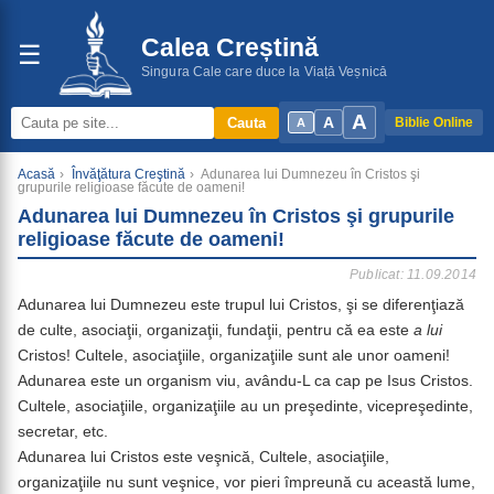
Calea Creștină
☰
Singura Cale care duce la Viață Veșnică
A
A
Cauta
Biblie Online
A
Acasă
›
Învăţătura Creştină
›
Adunarea lui Dumnezeu în Cristos şi
grupurile religioase făcute de oameni!
Adunarea lui Dumnezeu în Cristos şi grupurile
religioase făcute de oameni!
Publicat: 11.09.2014
Adunarea lui Dumnezeu este trupul lui Cristos, şi se diferenţiază
de culte, asociaţii, organizaţii, fundaţii, pentru că ea este
a lui
Cristos! Cultele, asociaţiile, organizaţiile sunt ale unor oameni!
Adunarea este un organism viu, avându-L ca cap pe Isus Cristos.
Cultele, asociaţiile, organizaţiile au un preşedinte, vicepreşedinte,
secretar, etc.
Adunarea lui Cristos este veşnică, Cultele, asociaţiile,
organizaţiile nu sunt veşnice, vor pieri împreună cu această lume,