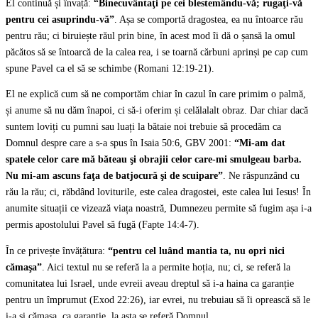
El continuă și învață:
“Binecuvântaţi pe cei blestemându-vă; rugaţi-vă
pentru cei asuprindu-vă”
. Așa se comportă dragostea, ea nu întoarce rău
pentru rău; ci biruiește răul prin bine, în acest mod îi dă o șansă la omul
păcătos să se întoarcă de la calea rea, i se toarnă cărbuni aprinși pe cap cum
spune Pavel ca el să se schimbe (Romani 12:19-21).
El ne explică cum să ne comportăm chiar în cazul în care primim o palmă,
și anume să nu dăm înapoi, ci să-i oferim și celălalalt obraz. Dar chiar dacă
suntem loviți cu pumni sau luați la bătaie noi trebuie să procedăm ca
Domnul despre care a s-a spus în Isaia 50:6, GBV 2001:
“Mi-am dat
spatele celor care mă băteau şi obrajii celor care-mi smulgeau barba.
Nu mi-am ascuns faţa de batjocură şi de scuipare”
. Ne răspunzând cu
rău la rău; ci, răbdând loviturile, este calea dragostei, este calea lui Iesus! În
anumite situații ce vizează viața noastră, Dumnezeu permite să fugim așa i-a
permis apostolului Pavel să fugă (Fapte 14:4-7).
În ce privește învățătura:
“pentru cel luând mantia ta, nu opri nici
cămaşa”
. Aici textul nu se referă la a permite hoția, nu; ci, se referă la
comunitatea lui Israel, unde evreii aveau dreptul să i-a haina ca garanție
pentru un împrumut (Exod 22:26), iar evrei, nu trebuiau să îi oprească să le
i-a și cămașa, ca garanție, la asta se referă Domnul.