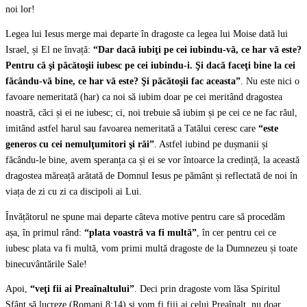
noi lor!
Legea lui Iesus merge mai departe în dragoste ca legea lui Moise dată lui
Israel, și El ne învață:
“Dar dacă iubiţi pe cei iubindu-vă, ce har vă este?
Pentru că şi păcătoşii iubesc pe cei iubindu-i. Şi dacă faceţi bine la cei
făcându-vă bine, ce har vă este? Şi păcătoşii fac aceasta”
. Nu este nici o
favoare nemeritată (har) ca noi să iubim doar pe cei meritând dragostea
noastră, căci și ei ne iubesc; ci, noi trebuie să iubim și pe cei ce ne fac răul,
imitând astfel harul sau favoarea nemeritată a Tatălui ceresc care
“este
generos cu cei nemulţumitori şi răi”
. Astfel iubind pe dușmanii și
făcându-le bine, avem speranța ca și ei se vor întoarce la credință, la această
dragostea măreață arătată de Domnul Iesus pe pământ și reflectată de noi în
viața de zi cu zi ca discipoli ai Lui.
Învățătorul ne spune mai departe câteva motive pentru care să procedăm
așa, în primul rând:
“plata voastră va fi multă”
, în cer pentru cei ce
iubesc plata va fi multă, vom primi multă dragoste de la Dumnezeu și toate
binecuvântările Sale!
Apoi,
“veţi fii ai Preaînaltului”
. Deci prin dragoste vom lăsa Spiritul
Sfânt să lucreze (Romani 8:14) și vom fi fiii ai celui Preaînalt, nu doar