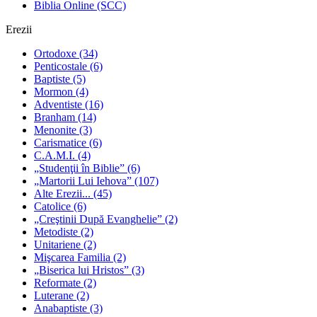
Biblia Online (SCC)
Erezii
Ortodoxe
(34)
Penticostale
(6)
Baptiste
(5)
Mormon
(4)
Adventiste
(16)
Branham
(14)
Menonite
(3)
Carismatice
(6)
C.A.M.I.
(4)
„Studenţii în Biblie”
(6)
„Martorii Lui Iehova”
(107)
Alte Erezii...
(45)
Catolice
(6)
„Creştinii După Evanghelie”
(2)
Metodiste
(2)
Unitariene
(2)
Mişcarea Familia
(2)
„Biserica lui Hristos”
(3)
Reformate
(2)
Luterane
(2)
Anabaptiste
(3)