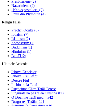
Presbiteriene
(2)
Nazariniene
(2)
„Neo-Apostolice”
(2)
Frații din Plymouth
(4)
Religii False
Practici Oculte
(8)
Iudaism
(7)
Islamism
(2)
Zoroastrism
(1)
Buddhism
(1)
Hinduism
(1)
Bahá'í
(2)
Ultimele Articole
Iehova Excelsior
Iehova, Cel Sfânt
Despre Fiul
Închinare la Tatal
Rugăciune Către Tatăl Ceresc
Singurătatea pe Calea Creştină #43
O Doamne Tatăl meu... #42
Dragostea Tatălui #41
Stăruinţa în Rugăciune #40