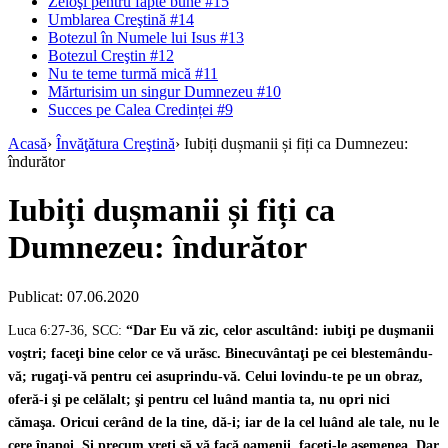
Zeloşi pentru fapte bune #15
Umblarea Creştină #14
Botezul în Numele lui Isus #13
Botezul Creştin #12
Nu te teme turmă mică #11
Mărturisim un singur Dumnezeu #10
Succes pe Calea Credinței #9
Acasă
›
Învăţătura Creştină
›
Iubiți dușmanii și fiți ca Dumnezeu:
îndurător
Iubiți dușmanii și fiți ca
Dumnezeu: îndurător
Publicat: 07.06.2020
Luca 6:27-36, SCC:
“Dar Eu vă zic, celor ascultând: iubiţi pe duşmanii
voştri; faceţi bine celor ce vă urăsc. Binecuvântaţi pe cei blestemându-
vă; rugaţi-vă pentru cei asuprindu-vă. Celui lovindu-te pe un obraz,
oferă-i şi pe celălalt; şi pentru cel luând mantia ta, nu opri nici
cămaşa. Oricui cerând de la tine, dă-i; iar de la cel luând ale tale, nu le
cere înapoi. Şi precum vreţi să vă facă oamenii, faceţi-le asemenea. Dar