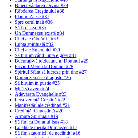
Binecuvântarea Divină #39
Răbdarea Creştinului #38
Planuri Alese #37
Spre cerul înalt #36
Să fi o stea! #35
Un Dumnezeu există #34
Chei ale răbdării ! #33
Lupta spirituală #32
Chei ale Smereniei #30
Să biruim când lupta e grea #31
Bucuraţi-vă totdeauna în Domnul #29
Privind Mereu la Domnul #28
Spiritul Sfânt să lucreze prin tine #27
Dumnezeu este dragoste #26
Să biruim în pustie #25
Milă să avem #24
Adevărata Evanghelie #23
Perseverență Creștină #22
Manifestări ale credinței #21
Credință, Cunoștință #20
Armura Spirituală #19
Să fim ca Domnul Isus #18
Loialitate merita Dumnezeu #17
Să fim statornici‚ de neclintit! #16