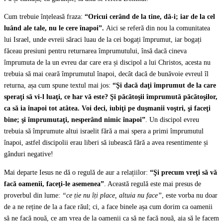
Cum trebuie înțeleasă fraza:
“Oricui cerând de la tine, dă-i; iar de la cel
luând ale tale, nu le cere înapoi”.
Aici se referă din nou la comunitatea
lui Israel, unde evreii săraci luau de la cei bogați împrumut, iar bogați
făceau presiuni pentru returnarea împrumutului, însă dacă cineva
împrumuta de la un evreu dar care era și discipol a lui Christos, acesta nu
trebuia să mai ceară împrumutul înapoi, decât dacă de bunăvoie evreul îl
returna, așa cum spune textul mai jos:
“Şi dacă daţi împrumut de la care
speraţi să vi-l luaţi, ce har vă este? Şi păcătoşii împrumută păcătoşilor,
ca să ia înapoi tot atâtea. Voi deci, iubiţi pe duşmanii voştri, şi faceţi
bine; şi împrumutaţi, nesperând nimic înapoi”
. Un discipol evreu
trebuia să împrumute altui israelit fără a mai spera a primi împrumutul
înapoi, astfel discipolii erau liberi să iubească fără a avea resentimente și
gânduri negative!
Mai departe Iesus ne dă o regulă de aur a relațiilor:
“Şi precum vreţi să vă
facă oamenii, faceţi-le asemenea”
. Această regulă este mai presus de
proverbul din lume:
“
ce ție nu îți place, altuia nu face”
, este vorba nu doar
de a ne reține de la a face răul; ci, a face binele așa cum dorim ca oamenii
să ne facă nouă, ce am vrea de la oamenii ca să ne facă nouă, aia să le facem