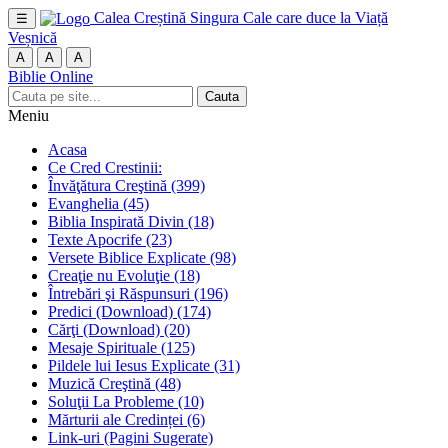
Calea Creștină
Singura Cale care duce la Viață
☰
Veșnică
A
A
A
Biblie Online
Cauta
Meniu
Acasa
Ce Cred Crestinii:
Învăţătura Creştină
(399)
Evanghelia
(45)
Biblia Inspirată Divin
(18)
Texte Apocrife
(23)
Versete Biblice Explicate
(98)
Creaţie nu Evoluţie
(18)
Întrebări şi Răspunsuri
(196)
Predici (Download)
(174)
Cărţi (Download)
(20)
Mesaje Spirituale
(125)
Pildele lui Iesus Explicate
(31)
Muzică Creştină
(48)
Soluţii La Probleme
(10)
Mărturii ale Credinței
(6)
Link-uri (Pagini Sugerate)