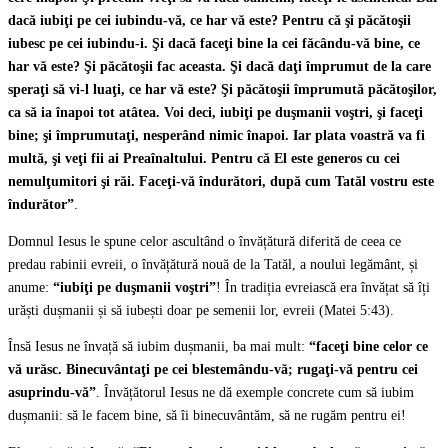
dacă iubiţi pe cei iubindu-vă, ce har vă este? Pentru că şi păcătoşii
iubesc pe cei iubindu-i. Şi dacă faceţi bine la cei făcându-vă bine, ce
har vă este? Şi păcătoşii fac aceasta. Şi dacă daţi împrumut de la care
speraţi să vi-l luaţi, ce har vă este? Şi păcătoşii împrumută păcătoşilor,
ca să ia înapoi tot atâtea. Voi deci, iubiţi pe duşmanii voştri, şi faceţi
bine; şi împrumutaţi, nesperând nimic înapoi. Iar plata voastră va fi
multă, şi veţi fii ai Preaînaltului. Pentru că El este generos cu cei
nemulţumitori şi răi. Faceţi-vă îndurători, după cum Tatăl vostru este
îndurător”
.
Domnul Iesus le spune celor ascultând o învățătură diferită de ceea ce
predau rabinii evreii, o învățătură nouă de la Tatăl, a noului legământ, și
anume:
“iubiţi pe duşmanii voştri”
! În tradiția evreiască era învățat să îți
urăști dușmanii și să iubești doar pe semenii lor, evreii (Matei 5:43).
Însă Iesus ne învață să iubim dușmanii, ba mai mult:
“faceţi bine celor ce
vă urăsc. Binecuvântaţi pe cei blestemându-vă; rugaţi-vă pentru cei
asuprindu-vă”
. Învățătorul Iesus ne dă exemple concrete cum să iubim
dușmanii: să le facem bine, să îi binecuvântăm, să ne rugăm pentru ei!