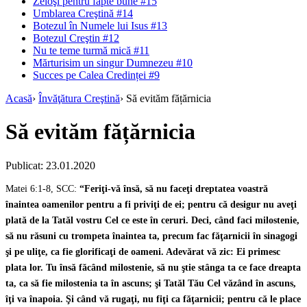
Zeloşi pentru fapte bune #15
Umblarea Creştină #14
Botezul în Numele lui Isus #13
Botezul Creştin #12
Nu te teme turmă mică #11
Mărturisim un singur Dumnezeu #10
Succes pe Calea Credinței #9
Acasă
›
Învăţătura Creştină
›
Să evităm fățărnicia
Să evităm fățărnicia
Publicat: 23.01.2020
Matei 6:1-8, SCC:
“Feriţi-vă însă, să nu faceţi dreptatea voastră
înaintea oamenilor pentru a fi priviţi de ei; pentru că desigur nu aveţi
plată de la Tatăl vostru Cel ce este în ceruri. Deci, când faci milostenie,
să nu răsuni cu trompeta înaintea ta, precum fac făţarnicii în sinagogi
şi pe uliţe, ca fie glorificaţi de oameni. Adevărat vă zic: Ei primesc
plata lor. Tu însă făcând milostenie, să nu ştie stânga ta ce face dreapta
ta, ca să fie milostenia ta în ascuns; şi Tatăl Tău Cel văzând în ascuns,
îţi va înapoia. Şi când vă rugaţi, nu fiţi ca făţarnicii; pentru că le place