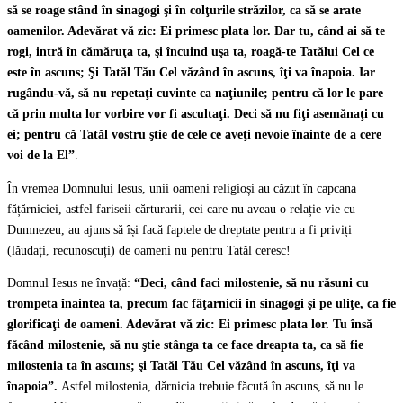
să se roage stând în sinagogi şi în colţurile străzilor, ca să se arate
oamenilor. Adevărat vă zic: Ei primesc plata lor. Dar tu, când ai să te
rogi, intră în cămăruţa ta, şi încuind uşa ta, roagă-te Tatălui Cel ce
este în ascuns; Şi Tatăl Tău Cel văzând în ascuns, îţi va înapoia. Iar
rugându-vă, să nu repetaţi cuvinte ca naţiunile; pentru că lor le pare
că prin multa lor vorbire vor fi ascultaţi. Deci să nu fiţi asemănaţi cu
ei; pentru că Tatăl vostru ştie de cele ce aveţi nevoie înainte de a cere
voi de la El”
.
În vremea Domnului Iesus, unii oameni religioși au căzut în capcana
fățărniciei, astfel fariseii cărturarii, cei care nu aveau o relație vie cu
Dumnezeu, au ajuns să își facă faptele de dreptate pentru a fi priviți
(lăudați, recunoscuți) de oameni nu pentru Tatăl ceresc!
Domnul Iesus ne învață:
“Deci, când faci milostenie, să nu răsuni cu
trompeta înaintea ta, precum fac făţarnicii în sinagogi şi pe uliţe, ca fie
glorificaţi de oameni. Adevărat vă zic: Ei primesc plata lor. Tu însă
făcând milostenie, să nu ştie stânga ta ce face dreapta ta, ca să fie
milostenia ta în ascuns; şi Tatăl Tău Cel văzând în ascuns, îţi va
înapoia”.
Astfel milostenia, dărnicia trebuie făcută în ascuns, să nu le