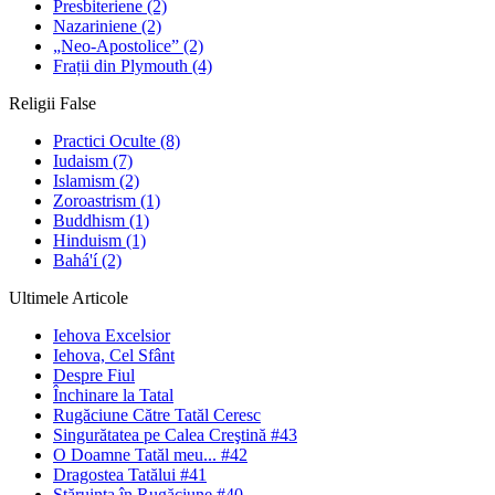
Presbiteriene
(2)
Nazariniene
(2)
„Neo-Apostolice”
(2)
Frații din Plymouth
(4)
Religii False
Practici Oculte
(8)
Iudaism
(7)
Islamism
(2)
Zoroastrism
(1)
Buddhism
(1)
Hinduism
(1)
Bahá'í
(2)
Ultimele Articole
Iehova Excelsior
Iehova, Cel Sfânt
Despre Fiul
Închinare la Tatal
Rugăciune Către Tatăl Ceresc
Singurătatea pe Calea Creştină #43
O Doamne Tatăl meu... #42
Dragostea Tatălui #41
Stăruinţa în Rugăciune #40