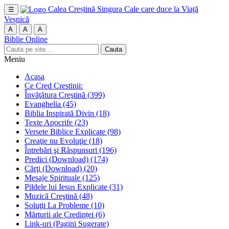
Calea Creștină
Singura Cale care duce la Viață
☰
Veșnică
A
A
A
Biblie Online
Cauta
Meniu
Acasa
Ce Cred Crestinii:
Învăţătura Creştină
(399)
Evanghelia
(45)
Biblia Inspirată Divin
(18)
Texte Apocrife
(23)
Versete Biblice Explicate
(98)
Creaţie nu Evoluţie
(18)
Întrebări şi Răspunsuri
(196)
Predici (Download)
(174)
Cărţi (Download)
(20)
Mesaje Spirituale
(125)
Pildele lui Iesus Explicate
(31)
Muzică Creştină
(48)
Soluţii La Probleme
(10)
Mărturii ale Credinței
(6)
Link-uri (Pagini Sugerate)