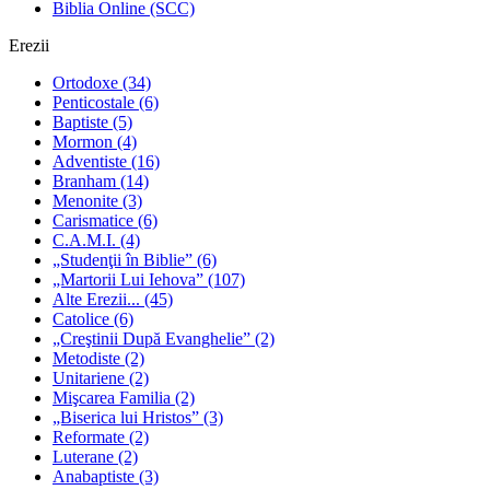
Biblia Online (SCC)
Erezii
Ortodoxe
(34)
Penticostale
(6)
Baptiste
(5)
Mormon
(4)
Adventiste
(16)
Branham
(14)
Menonite
(3)
Carismatice
(6)
C.A.M.I.
(4)
„Studenţii în Biblie”
(6)
„Martorii Lui Iehova”
(107)
Alte Erezii...
(45)
Catolice
(6)
„Creştinii După Evanghelie”
(2)
Metodiste
(2)
Unitariene
(2)
Mişcarea Familia
(2)
„Biserica lui Hristos”
(3)
Reformate
(2)
Luterane
(2)
Anabaptiste
(3)