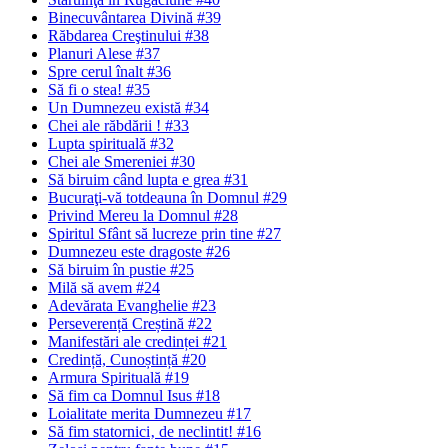
Binecuvântarea Divină #39
Răbdarea Creştinului #38
Planuri Alese #37
Spre cerul înalt #36
Să fi o stea! #35
Un Dumnezeu există #34
Chei ale răbdării ! #33
Lupta spirituală #32
Chei ale Smereniei #30
Să biruim când lupta e grea #31
Bucuraţi-vă totdeauna în Domnul #29
Privind Mereu la Domnul #28
Spiritul Sfânt să lucreze prin tine #27
Dumnezeu este dragoste #26
Să biruim în pustie #25
Milă să avem #24
Adevărata Evanghelie #23
Perseverență Creștină #22
Manifestări ale credinței #21
Credință, Cunoștință #20
Armura Spirituală #19
Să fim ca Domnul Isus #18
Loialitate merita Dumnezeu #17
Să fim statornici‚ de neclintit! #16