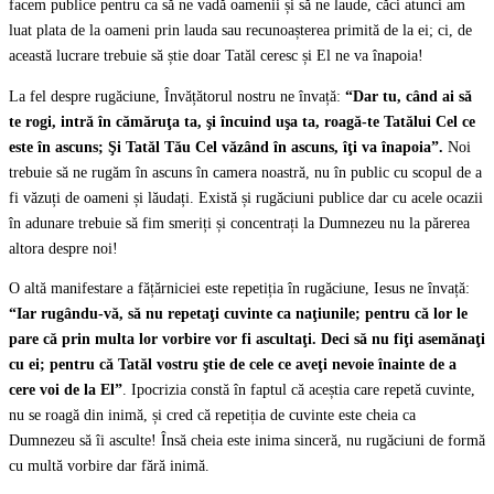
facem publice pentru ca să ne vadă oamenii și să ne laude, căci atunci am
luat plata de la oameni prin lauda sau recunoașterea primită de la ei; ci, de
această lucrare trebuie să știe doar Tatăl ceresc și El ne va înapoia!
La fel despre rugăciune, Învățătorul nostru ne învață:
“Dar tu, când ai să
te rogi, intră în cămăruţa ta, şi încuind uşa ta, roagă-te Tatălui Cel ce
este în ascuns; Şi Tatăl Tău Cel văzând în ascuns, îţi va înapoia”.
Noi
trebuie să ne rugăm în ascuns în camera noastră, nu în public cu scopul de a
fi văzuți de oameni și lăudați. Există și rugăciuni publice dar cu acele ocazii
în adunare trebuie să fim smeriți și concentrați la Dumnezeu nu la părerea
altora despre noi!
O altă manifestare a fățărniciei este repetiția în rugăciune, Iesus ne învață:
“Iar rugându-vă, să nu repetaţi cuvinte ca naţiunile; pentru că lor le
pare că prin multa lor vorbire vor fi ascultaţi. Deci să nu fiţi asemănaţi
cu ei; pentru că Tatăl vostru ştie de cele ce aveţi nevoie înainte de a
cere voi de la El”
. Ipocrizia constă în faptul că aceștia care repetă cuvinte,
nu se roagă din inimă, și cred că repetiția de cuvinte este cheia ca
Dumnezeu să îi asculte! Însă cheia este inima sinceră, nu rugăciuni de formă
cu multă vorbire dar fără inimă.