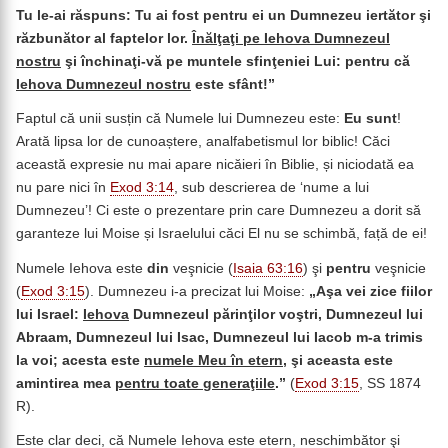
Tu le-ai răspuns: Tu ai fost pentru ei un Dumnezeu iertător şi
răzbunător al faptelor lor.
Înălţaţi pe Iehova Dumnezeul
nostru
şi închinaţi-vă pe muntele sfinţeniei Lui: pentru că
Iehova Dumnezeul nostru
este sfânt!
”
Faptul că unii susțin că Numele lui Dumnezeu este:
Eu sunt
!
Arată lipsa lor de cunoaștere, analfabetismul lor biblic! Căci
această expresie nu mai apare nicăieri în Biblie, și niciodată ea
nu pare nici în
Exod 3:14
, sub descrierea de ‘nume a lui
Dumnezeu’! Ci este o prezentare prin care Dumnezeu a dorit să
garanteze lui Moise și Israelului căci El nu se schimbă, față de ei!
Numele Iehova este
din
veşnicie (
Isaia 63:16
) şi
pentru
veşnicie
(
Exod 3:15
). Dumnezeu i-a precizat lui Moise:
„Aşa vei zice fiilor
lui Israel:
Iehova
Dumnezeul părinţilor voştri, Dumnezeul lui
Abraam, Dumnezeul lui Isac, Dumnezeul lui Iacob m-a trimis
la voi; acesta este
numele Meu în etern
, şi aceasta este
amintirea mea
pentru toate generaţiile
.”
(
Exod 3:15
, SS 1874
R).
Este clar deci, că Numele Iehova este etern, neschimbător şi