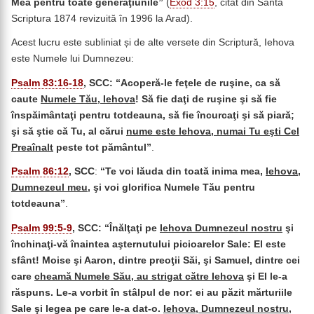
Mea pentru toate generaţiunile”
(
Exod 3:15
, citat din Sânta
Scriptura 1874 revizuită în 1996 la Arad).
Acest lucru este subliniat și de alte versete din Scriptură, Iehova
este Numele lui Dumnezeu:
Psalm 83:16-18
, SCC:
“
Acoperă-le feţele de ruşine, ca să
caute
Numele Tău, Iehova
! Să fie daţi de ruşine şi să fie
înspăimântaţi pentru totdeauna, să fie încurcaţi şi să piară;
şi să ştie că Tu, al cărui
nume este Iehova, numai Tu eşti Cel
Preaînalt
peste tot pământul”
.
Psalm 86:12
, SCC
:
“
Te
voi lăuda din toată inima mea,
Iehova
,
Dumnezeul meu
, şi voi glorifica Numele Tău pentru
totdeauna
”
.
Psalm 99:5-9
, SCC:
“
Înălţaţi pe
Iehova Dumnezeul nostru
şi
închinaţi-vă înaintea aşternutului picioarelor Sale: El este
sfânt! Moise şi Aaron, dintre preoţii Săi, şi Samuel, dintre cei
care
cheamă Numele Său, au strigat către Iehova
şi El le-a
răspuns. Le-a vorbit în stâlpul de nor: ei au păzit mărturiile
Sale şi legea pe care le-a dat-o.
Iehova, Dumnezeul nostru
,