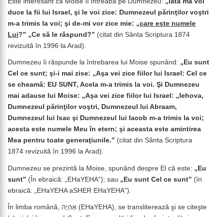
Este interesant că Moise îl întreabă pe Dumnezeu:
„Iată mă voi
duce la fii lui Israel, şi le voi zice: Dumnezeul părinţilor voştri
m-a trimis la voi; şi de-mi vor zice mie: „
care este numele
Lui
?” „Ce să le răspund?”
(citat din Sânta Scriptura 1874
revizuită în 1996 la Arad).
Dumnezeu îi răspunde la întrebarea lui Moise spunând:
„Eu sunt
Cel ce sunt; şi-i mai zise: „Aşa vei zice fiilor lui Israel: Cel ce
se cheamă: EU SUNT, Acela m-a trimis la voi. Şi Dumnezeu
mai adause lui Moise: „Aşa vei zice fiilor lui Israel: „Iehova,
Dumnezeul părinţilor voştri, Dumnezeul lui Abraam,
Dumnezeul lui Isac şi Dumnezeul lui Iacob m-a trimis la voi;
acesta este numele Meu în etern; şi aceasta este amintirea
Mea pentru toate generaţiunile.”
(citat din Sânta Scriptura
1874 revizuită în 1996 la Arad).
Dumnezeu se prezintă la Moise, spunând despre El că este:
„Eu
sunt”
(În ebraică: „EHaYEHA”); sau
„Eu sunt Cel ce sunt”
(în
ebraică: „EHaYEHA aSHER EHaYEHA”).
În limba română, אֶהְיֶה (EHaYEHA), se transliterează şi se citeşte