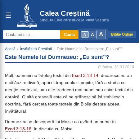
Calea Creștină
☰
Singura Cale care duce la Viață Veșnică
A
A
Cauta
Biblie Online
A
Acasă
›
Învăţătura Creştină
›
Este Numele lui Dumnezeu: „Eu sunt”?
Este Numele lui Dumnezeu: „Eu sunt”?
Publicat: 13.03.2018
Mulți oamenii nu înțeleg textul din
Exod 3:13-14
, deoarece nu au
o călăuzire divină, apoi ei trag conluzii pripite, fără a studia cu
atenție contextul, sau alte traduceri mai bune, sau chiar textul din
ebraică. O altă greșeală este că se grăbesc să își stabilesc o
doctrină, fără cerceta toate textele din Biblie despre aceea
învățătură!
Dumnezeu se descoperă lui Moise ca având un nume în
Exod 3:13-16
, în discuția cu Moise.