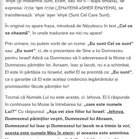
’ehyé (şi înseamnă Sunt, Eram, sau Voi fi – după sintaxă), iar
expresia: אֶהְיֶה אַשֶׁר אֶהְיֶה („EHaYEHA aSHER EHaYEHA), se
transliterează: ’ehyé ’aşer ’ehyé (Sunt Cel Care Sunt).
În original nu apare fraza, introdusă de Nitzulescu în text
„Cel ce
se cheamă”
, în unele traducere ea nici nu apare!
Prin urmare, nu putem vorbi de un nume:
„Eu sunt Cel ce sunt”
sau:
„Eu sunt”
; ci, de o prezentare de Sine a lui Dumnezeu
pentru Israel! Adică ca Dumnezeu să îi adeverească la Moise că
Dumnezeu părinților lor, Avraam, Isac și Iacob, nu s-a schimbat,
El este în părtășia cu Israelul; astfel El se prezintă ca:
„Eu sunt”
,
ca o garanție că El este același credincios legământului și
promisiunilor făcute părinților lor!
Tocmai că Numele Lui nu este acesta, ci: Iehova, El îi răspunde
în continuare lui Moise la întrebarea lui:
„care este numele
Lui?”
Cu răspunsul:
„Aşa vei zice fiilor lui Israel: „
Iehova
,
Dumnezeul părinţilor voştri, Dumnezeul lui Abraam,
Dumnezeul lui Isac şi Dumnezeul lui Iacob m-a trimis la voi;
acesta este numele Meu în etern
; şi aceasta este amintirea