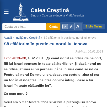
Calea Creștină
☰
Singura Cale care duce la Viață Veșnică
A
A
Cauta
Biblie Online
A
Acasă
›
Învăţătura Creştină
›
Să călătorim în pustie cu norul lui Iehova
Să călătorim în pustie cu norul lui Iehova
Publicat: 06.02.2018
Exod 40:36-38
, GBV 2001:
„Şi când norul se ridica de pe cort,
fiii lui Israel porneau în toate călătoriile lor.
Şi dacă norul nu
se ridica, atunci ei nu porneau până în ziua când se ridica.
Pentru că norul
D
omnului era deasupra cortului ziua şi era
un foc în el noaptea, înaintea ochilor întregii case a lui
Israel, în toate călătoriile lor”
.
Ce este norul?
Norul era o manifestare fizică și vizibilă a prezenței lui Iehova