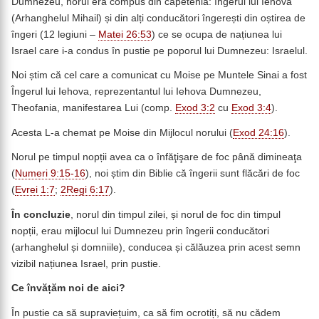
Dumnezeu, norul era compus din căpetenia: îngerul lui Iehova
(Arhanghelul Mihail) și din alți conducători îngerești din oștirea de
îngeri (12 legiuni –
Matei 26:53
) ce se ocupa de națiunea lui
Israel care i-a condus în pustie pe poporul lui Dumnezeu: Israelul.
Noi știm că cel care a comunicat cu Moise pe Muntele Sinai a fost
Îngerul lui Iehova, reprezentantul lui Iehova Dumnezeu,
Theofania, manifestarea Lui (comp.
Exod 3:2
cu
Exod 3:4
).
Acesta L-a chemat pe Moise din Mijlocul norului (
Exod 24:16
).
Norul pe timpul nopții avea ca o înfăţişare de foc până dimineaţa
(
Numeri 9:15-16
), noi știm din Biblie că îngerii sunt flăcări de foc
(
Evrei 1:7
;
2Regi 6:17
).
În concluzie
, norul din timpul zilei, și norul de foc din timpul
nopții, erau mijlocul lui Dumnezeu prin îngerii conducători
(arhanghelul și domniile), conducea și călăuzea prin acest semn
vizibil națiunea Israel, prin pustie.
Ce învățăm noi de aici?
În pustie ca să supraviețuim, ca să fim ocrotiți, să nu cădem