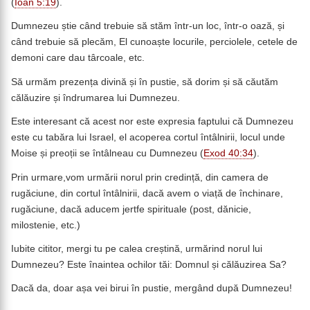
(
Ioan 5:19
).
Dumnezeu știe când trebuie să stăm într-un loc, într-o oază, și
când trebuie să plecăm, El cunoaște locurile, perciolele, cetele de
demoni care dau târcoale, etc.
Să urmăm prezența divină și în pustie, să dorim și să căutăm
călăuzire și îndrumarea lui Dumnezeu.
Este interesant că acest nor este expresia faptului că Dumnezeu
este cu tabăra lui Israel, el acoperea cortul întâlnirii, locul unde
Moise și preoții se întâlneau cu Dumnezeu (
Exod 40:34
).
Prin urmare,vom urmării norul prin credință, din camera de
rugăciune, din cortul întâlnirii, dacă avem o viață de închinare,
rugăciune, dacă aducem jertfe spirituale (post, dănicie,
milostenie, etc.)
Iubite cititor, mergi tu pe calea creștină, urmărind norul lui
Dumnezeu? Este înaintea ochilor tăi: Domnul și călăuzirea Sa?
Dacă da, doar așa vei birui în pustie, mergând după Dumnezeu!