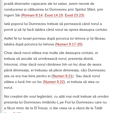
pradă diverselor capacane ale lui satan, avem nevoie de
conducerea și călăuzirea lui Dumnezeu prin Spiritul Sfânt, prin
îngerii Săi (
Romani 8:14
;
Exod 14:19
;
Exod 23:23
).
Iată poporul lui Dumnezeu trebuie să pornească când norul a
pornit și să își facă tabăra când norul se oprea deasupra cortului.
Astfel fiii lui Israel porneau după porunca lui Iehova și își făceau
tabăra după porunca lui Iehova (
Numeri 9:17-20
).
Chiar dacă norul stătea mai multe zile deasupra cortului, ei
trebuia să asculte să urmărească norul, prezența divină,
întocmai, chiar dacă norul rămânea într-un loc doar de seara
până dimineața, ei trebuiau să plece dimineața, căci Dumnezeu
știa ce era mai bine pentru ei (
Numeri 9:21
). Sau dacă norul
stătea o lună într-un loc (
Numeri 9:22
), ei trebuia să stea cu
norul.
Noi creștinii din noul legământ, cu atât mai mult trebuie să urmăm
prezența lui Dumnezeu imitându-L pe Fiul lui Dumnezeu care nu
a făcut nimic de la El Însuși, ci dar ceea ce a văzut de la Tatăl