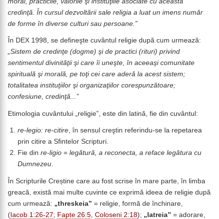
moral, practicile, valorile şi instituţiile asociate cu această
credinţă. În cursul dezvoltării sale religia a luat un imens număr
de forme în diverse culturi sau persoane.”
În DEX 1998, se defineşte cuvântul religie după cum urmează:
„
Sistem de credinţe (dogme) şi de practici (rituri) privind
sentimentul divinităţii şi care îi uneşte, în aceeaşi comunitate
spirituală şi morală, pe toţi cei care aderă la acest sistem;
totalitatea instituţiilor şi organizaţiilor corespunzătoare;
confesiune, credinţă...”
Etimologia cuvântului „religie”, este din latină, fie din cuvântul:
re-legio: re-citire
, în sensul creştin referindu-se la repetarea
prin citire a Sfintelor Scripturi.
Fie din
re-ligio
=
legătură,
a reconecta, a reface legătura cu
Dumnezeu
.
În Scripturile Creștine care au fost scrise în mare parte, în limba
greacă, există mai multe cuvinte ce exprimă ideea de religie după
cum urmează:
„
threskeia
”
= religie, formă de închinare,
(
Iacob 1:26-27
;
Fapte 26:5
,
Coloseni 2:18
);
„latreia”
= adorare,