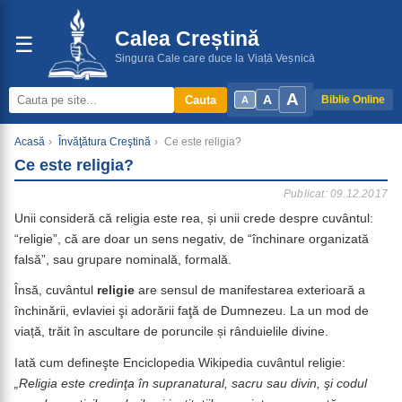
Calea Creștină
☰
Singura Cale care duce la Viață Veșnică
A
A
Cauta
Biblie Online
A
Acasă
›
Învăţătura Creştină
›
Ce este religia?
Ce este religia?
Publicat: 09.12.2017
Unii consideră că religia este rea, și unii crede despre cuvântul:
“religie”, că are doar un sens negativ, de “închinare organizată
falsă”, sau grupare nominală, formală.
Însă, cuvântul
religie
are sensul de manifestarea exterioară a
închinării, evlaviei şi adorării faţă de Dumnezeu. La un mod de
viață, trăit în ascultare de poruncile și rânduielile divine.
Iată cum defineşte Enciclopedia Wikipedia cuvântul religie:
„Religia este credinţa în supranatural, sacru sau divin, şi codul