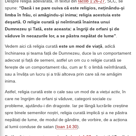
Despre religia adevărată, în textul din
Iacob 1:26-27
, SCC, se
spune:
“
Dacă i se pare cuiva că este religios, neţinându-şi
limba în frâu, ci amâgindu-şi inima; religia acestuia este
deşartă. O religie curată şi neîntinată înaintea unui
Dumnezeu şi Tată, este aceasta: a îngriji de orfani şi de
văduve în necazurile lor, a se păstra nepătat de lume”
.
Vedem aici că religia curată
este un mod de viață
, adică
închinarea și teama față de Dumnezeu, duce la un comportament
adecvat și față de semeni, astfel un om cu o religie curată se
ferește de un comportament rău, cum ar fi: o limbă neînfrânată,
sau a învăța un lucru și a trăi altceva prin care să ne amăgim
inima.
Astfel, religia curată este o cale sau un mod de a viețui activ, în
care ne îngrijim de orfani și văduve, categorii sociale cu
probleme, ajutându-i din dragoste. Iar pe lângă lucrările creștine
spre binele semenilor noștri, religia curată implică și a ne păstra
nepătați de lume, de modul de gândire, de vorbire, de a acționa
al lumii conduse de satan (
Ioan 14:30
).