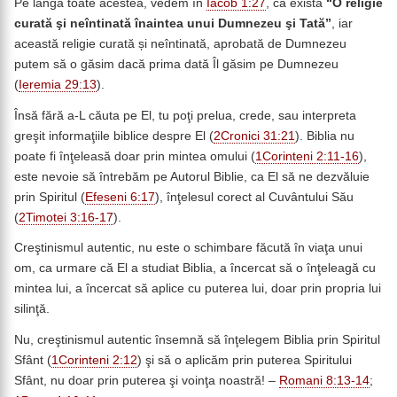
Pe lângă toate acestea, vedem în
Iacob 1:27
, că există
“O religie
curată şi neîntinată înaintea unui Dumnezeu şi Tată”
, iar
această religie curată și neîntinată, aprobată de Dumnezeu
putem să o găsim dacă prima dată Îl găsim pe Dumnezeu
(
Ieremia 29:13
).
Însă fără a-L căuta pe El, tu poţi prelua, crede, sau interpreta
greşit informaţiile biblice despre El (
2Cronici 31:21
). Biblia nu
poate fi înţeleasă doar prin mintea omului (
1Corinteni 2:11-16
),
este nevoie să întrebăm pe Autorul Biblie, ca El să ne dezvăluie
prin Spiritul (
Efeseni 6:17
), înţelesul corect al Cuvântului Său
(
2Timotei 3:16-17
).
Creştinismul autentic, nu este o schimbare făcută în viaţa unui
om, ca urmare că El a studiat Biblia, a încercat să o înţeleagă cu
mintea lui, a încercat să aplice cu puterea lui, doar prin propria lui
silinţă.
Nu, creştinismul autentic însemnă să înţelegem Biblia prin Spiritul
Sfânt (
1Corinteni 2:12
) şi să o aplicăm prin puterea Spiritului
Sfânt, nu doar prin puterea şi voinţa noastră! –
Romani 8:13-14
;