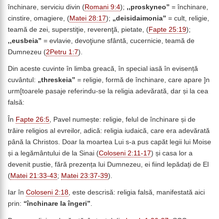
închinare, serviciu divin (
Romani 9:4
);
,,proskyneo”
= închinare,
cinstire, omagiere, (
Matei 28:17
);
„deisidaimonia
”
= cult, religie,
teamă de zei, superstiţie, reverenţă, pietate, (
Fapte 25:19
);
,,eusbeia”
= evlavie, devoţiune sfântă, cucernicie, teamă de
Dumnezeu (
2Petru 1:7
).
Din aceste cuvinte în limba greacă, în special iasă în evisență
cuvântul:
„
threskeia
”
= religie, formă de închinare, care apare ]n
urm[toarele pasaje referindu-se la religia adevărată, dar și la cea
falsă:
În
Fapte 26:5
, Pavel numește: religie, felul de închinare și de
trăire religios al evreilor, adică: religia iudaică, care era adevărată
până la Christos. Doar la moartea Lui s-a pus capăt legii lui Moise
și a legământului de la Sinai (
Coloseni 2:11-17
) și casa lor a
devenit pustie, fără prezența lui Dumnezeu, ei fiind lepădați de El
(
Matei 21:33-43
;
Matei 23:37-39
).
Iar în
Coloseni 2:18
, este descrisă: religia falsă, manifestată aici
prin:
“
închinare
la îngeri”
.