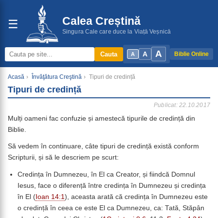
Calea Creștină
☰
Singura Cale care duce la Viață Veșnică
A
A
Cauta
Biblie Online
A
Acasă
›
Învăţătura Creştină
›
Tipuri de credință
Tipuri de credință
Publicat: 22.10.2017
Mulți oameni fac confuzie și amestecă tipurile de credință din
Biblie.
Să vedem în continuare, câte tipuri de credință există conform
Scripturii, și să le descriem pe scurt:
Credința în Dumnezeu, în El ca Creator, și fiindcă Domnul
Iesus, face o diferență între credința în Dumnezeu și credința
în El (
Ioan 14:1
), aceasta arată că credința în Dumnezeu este
o credință în ceea ce este El ca Dumnezeu, ca: Tată, Stăpân