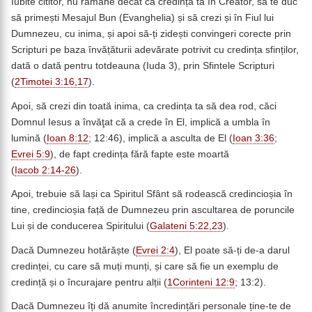
Iubite cititor, nu rămâne decât ca credința ta în Creator, să te duc
să primești Mesajul Bun (Evanghelia) și să crezi și în Fiul lui
Dumnezeu, cu inima, și apoi să-ți zidești convingeri corecte prin
Scripturi pe baza învățăturii adevărate potrivit cu credința sfinților,
dată o dată pentru totdeauna (Iuda 3), prin Sfintele Scripturi
(
2Timotei 3:16,17
).
Apoi, să crezi din toată inima, ca credința ta să dea rod, căci
Domnul Iesus a învăţat că a crede în El, implică a umbla în
lumină (
Ioan 8:12
; 12:46), implică a asculta de El (
Ioan 3:36
;
Evrei 5:9
), de fapt credința fără fapte este moartă
(
Iacob 2:14-26
).
Apoi, trebuie să lași ca Spiritul Sfânt să rodească credincioșia în
tine, credincioșia față de Dumnezeu prin ascultarea de poruncile
Lui și de conducerea Spiritului (
Galateni 5:22,23
).
Dacă Dumnezeu hotărăște (
Evrei 2:4
), El poate să-ți de-a darul
credinței, cu care să muți munți, și care să fie un exemplu de
credință și o încurajare pentru alții (
1Corinteni 12:9
; 13:2).
Dacă Dumnezeu îți dă anumite încredințări personale ține-te de