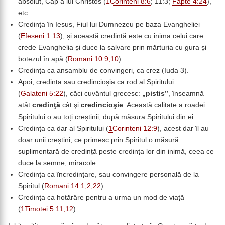
absolut, Cap a lui Christos (
1Corinteni 8:6
; 11:3;
Fapte 4:24
),
etc.
Credința în Iesus, Fiul lui Dumnezeu pe baza Evangheliei
(
Efeseni 1:13
), și această credință este cu inima celui care
crede Evanghelia și duce la salvare prin mărturia cu gura și
botezul în apă (
Romani 10:9,10
).
Credința ca ansamblu de convingeri, ca crez (Iuda 3).
Apoi, credința sau credincioșia ca rod al Spiritului
(
Galateni 5:22
), căci cuvântul grecesc:
„pistis”
, înseamnă
atât
credinţă
cât şi
credincioşie
. Această calitate a roadei
Spiritului o au toți creștinii, după măsura Spiritului din ei.
Credința ca dar al Spiritului (
1Corinteni 12:9
), acest dar îl au
doar unii creștini, ce primesc prin Spiritul o măsură
suplimentară de credință peste credința lor din inimă, ceea ce
duce la semne, miracole.
Credința ca încredințare, sau convingere personală de la
Spiritul (
Romani 14:1,2,22
).
Credința ca hotărâre pentru a urma un mod de viață
(
1Timotei 5:11,12
).