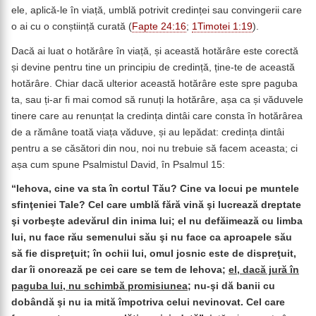
ele, aplică-le în viață, umblă potrivit credinței sau convingerii care
o ai cu o conștiință curată (
Fapte 24:16
;
1Timotei 1:19
).
Dacă ai luat o hotărâre în viață, și această hotărâre este corectă
și devine pentru tine un principiu de credință, ține-te de această
hotărâre. Chiar dacă ulterior această hotărâre este spre paguba
ta, sau ți-ar fi mai comod să runuți la hotărâre, așa ca și văduvele
tinere care au renunțat la credința dintâi care consta în hotărârea
de a rămâne toată viața văduve, și au lepădat: credința dintâi
pentru a se căsători din nou, noi nu trebuie să facem aceasta; ci
așa cum spune Psalmistul David, în Psalmul 15:
“
Iehova
, cine va sta în cortul Tău? Cine va locui pe muntele
sfinţeniei Tale? Cel care umblă fără vină şi lucrează dreptate
şi vorbeşte adevărul din inima lui; el nu defăimează cu limba
lui, nu face rău semenului său şi nu face ca aproapele său
să fie dispreţuit; în ochii lui, omul josnic este de dispreţuit,
dar îi onorează pe cei care se tem de Iehova;
el, dacă jură în
paguba lui, nu schimbă promisiunea
; nu-şi dă banii cu
dobândă şi nu ia mită împotriva celui nevinovat. Cel care