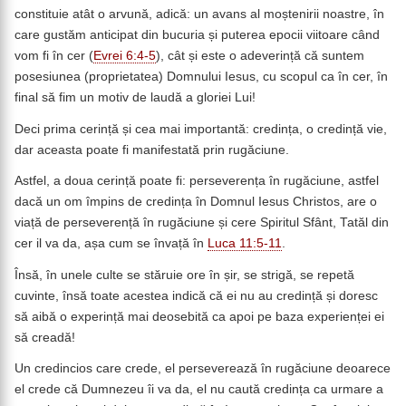
constituie atât o arvună, adică: un avans al moștenirii noastre, în
care gustăm anticipat din bucuria și puterea epocii viitoare când
vom fi în cer (
Evrei 6:4-5
), cât și este o adeverință că suntem
posesiunea (proprietatea) Domnului Iesus, cu scopul ca în cer, în
final să fim un motiv de laudă a gloriei Lui!
Deci prima cerință și cea mai importantă: credința, o credință vie,
dar aceasta poate fi manifestată prin rugăciune.
Astfel, a doua cerință poate fi: perseverența în rugăciune, astfel
dacă un om împins de credința în Domnul Iesus Christos, are o
viață de perseverență în rugăciune și cere Spiritul Sfânt, Tatăl din
cer il va da, așa cum se învață în
Luca 11:5-11
.
Însă, în unele culte se stăruie ore în șir, se strigă, se repetă
cuvinte, însă toate acestea indică că ei nu au credință și doresc
să aibă o experință mai deosebită ca apoi pe baza experienței ei
să creadă!
Un credincios care crede, el perseverează în rugăciune deoarece
el crede că Dumnezeu îi va da, el nu caută credința ca urmare a