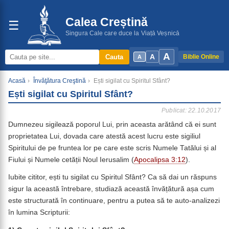
Calea Creștină
☰
Singura Cale care duce la Viață Veșnică
A
A
Cauta
Biblie Online
A
Acasă
›
Învăţătura Creştină
›
Ești sigilat cu Spiritul Sfânt?
Ești sigilat cu Spiritul Sfânt?
Publicat: 22.10.2017
Dumnezeu sigilează poporul Lui, prin aceasta arătând că ei sunt
proprietatea Lui, dovada care atestă acest lucru este sigiliul
Spiritului de pe fruntea lor pe care este scris Numele Tatălui și al
Fiului și Numele cetății Noul Ierusalim (
Apocalipsa 3:12
).
Iubite cititor, ești tu sigilat cu Spiritul Sfânt? Ca să dai un răspuns
sigur la această întrebare, studiază această învățătură așa cum
este structurată în continuare, pentru a putea să te auto-analizezi
în lumina Scripturii: