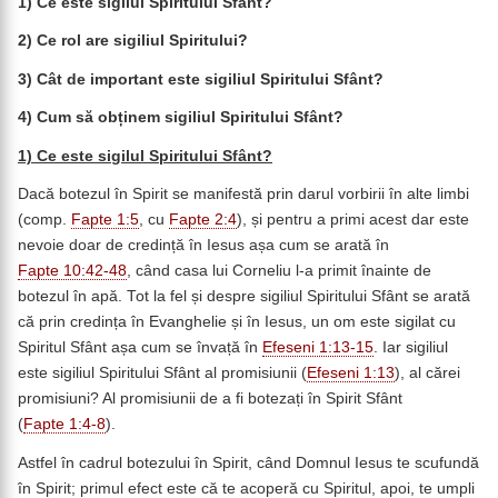
1) Ce este sigilul Spiritului Sfânt?
2) Ce rol are sigiliul Spiritului?
3) Cât de important este sigiliul Spiritului Sfânt?
4) Cum să obținem sigiliul Spiritului Sfânt?
1) Ce este sigilul Spiritului Sfânt?
Dacă botezul în Spirit se manifestă prin darul vorbirii în alte limbi
(comp.
Fapte 1:5
, cu
Fapte 2:4
), și pentru a primi acest dar este
nevoie doar de credință în Iesus așa cum se arată în
Fapte 10:42-48
, când casa lui Corneliu l-a primit înainte de
botezul în apă. Tot la fel și despre sigiliul Spiritului Sfânt se arată
că prin credința în Evanghelie și în Iesus, un om este sigilat cu
Spiritul Sfânt așa cum se învață în
Efeseni 1:13-15
. Iar sigiliul
este sigiliul Spiritului Sfânt al promisiunii (
Efeseni 1:13
), al cărei
promisiuni? Al promisiunii de a fi botezați în Spirit Sfânt
(
Fapte 1:4-8
).
Astfel în cadrul botezului în Spirit, când Domnul Iesus te scufundă
în Spirit; primul efect este că te acoperă cu Spiritul, apoi, te umpli