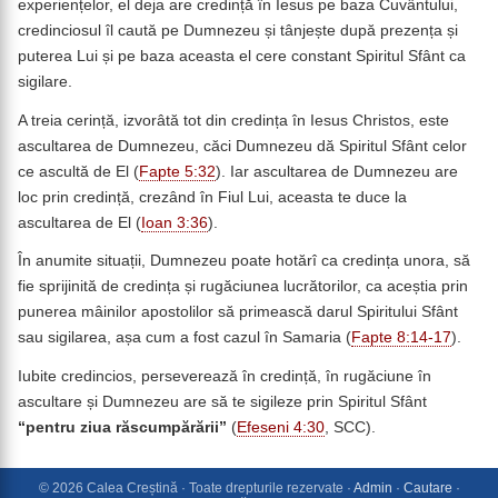
experiențelor, el deja are credință în Iesus pe baza Cuvântului,
credinciosul îl caută pe Dumnezeu și tânjește după prezența și
puterea Lui și pe baza aceasta el cere constant Spiritul Sfânt ca
sigilare.
A treia cerință, izvorâtă tot din credința în Iesus Christos, este
ascultarea de Dumnezeu, căci Dumnezeu dă Spiritul Sfânt celor
ce ascultă de El (
Fapte 5:32
). Iar ascultarea de Dumnezeu are
loc prin credință, crezând în Fiul Lui, aceasta te duce la
ascultarea de El (
Ioan 3:36
).
În anumite situații, Dumnezeu poate hotărî ca credința unora, să
fie sprijinită de credința și rugăciunea lucrătorilor, ca aceștia prin
punerea mâinilor apostolilor să primească darul Spiritului Sfânt
sau sigilarea, așa cum a fost cazul în Samaria (
Fapte 8:14-17
).
Iubite credincios, perseverează în credință, în rugăciune în
ascultare și Dumnezeu are să te sigileze prin Spiritul Sfânt
“
pentru
ziua răscumpărării”
(
Efeseni 4:30
, SCC).
© 2026 Calea Creștină · Toate drepturile rezervate ·
Admin
·
Cautare
·