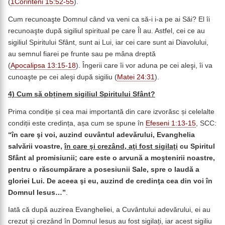
(
1Corinteni 15:52-55
).
Cum recunoaşte Domnul când va veni ca să-i i-a pe ai Săi? El îi
recunoaşte după sigiliul spiritual pe care Îl au. Astfel, cei ce au
sigiliul Spiritului Sfânt, sunt ai Lui, iar cei care sunt ai Diavolului,
au semnul fiarei pe frunte sau pe mâna dreptă
(
Apocalipsa 13:15-18
). Îngerii care îi vor aduna pe cei aleşi, îi va
cunoaşte pe cei aleşi după sigiliu (
Matei 24:31
).
4) Cum să obținem sigiliul Spiritului Sfânt?
Prima condiție și cea mai importantă din care izvorăsc și celelalte
condiții este credința, așa cum se spune în
Efeseni 1:13-15
, SCC:
“
în
care şi voi, auzind cuvântul adevărului, Evanghelia
salvării voastre,
în
care şi crezând, aţi fost sigilaţi
cu Spiritul
Sfânt al promisiunii;
care este o arvună a moştenirii noastre,
pentru o răscumpărare a posesiunii Sale, spre o laudă a
gloriei Lui.
De aceea şi eu, auzind de credinţa cea din voi în
Domnul Iesus…
”
.
Iată că după auzirea Evangheliei, a Cuvântului adevărului, ei au
crezut și crezând în Domnul Iesus au fost sigilați, iar acest sigiliu