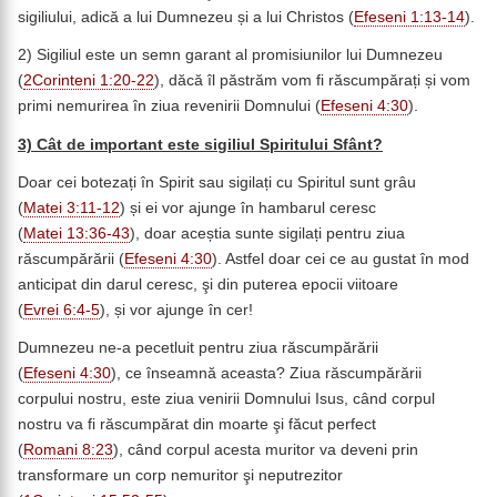
sigiliului, adică a lui Dumnezeu și a lui Christos (
Efeseni 1:13-14
).
2) Sigiliul este un semn garant al promisiunilor lui Dumnezeu
(
2Corinteni 1:20-22
), dăcă îl păstrăm vom fi răscumpărați și vom
primi nemurirea în ziua revenirii Domnului (
Efeseni 4:30
).
3) Cât de important este sigiliul Spiritului Sfânt?
Doar cei botezați în Spirit sau sigilați cu Spiritul sunt grâu
(
Matei 3:11-12
) și ei vor ajunge în hambarul ceresc
(
Matei 13:36-43
), doar aceștia sunte sigilați pentru ziua
răscumpărării (
Efeseni 4:30
). Astfel doar cei ce au gustat în mod
anticipat din darul ceresc, şi din puterea epocii viitoare
(
Evrei 6:4-5
), și vor ajunge în cer!
Dumnezeu ne-a pecetluit pentru ziua răscumpărării
(
Efeseni 4:30
), ce înseamnă aceasta? Ziua răscumpărării
corpului nostru, este ziua venirii Domnului Isus, când corpul
nostru va fi răscumpărat din moarte şi făcut perfect
(
Romani 8:23
), când corpul acesta muritor va deveni prin
transformare un corp nemuritor şi neputrezitor