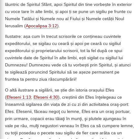
lăuntric de Spiritul Sfânt, apoi Spiritul din tine vorbește în exterior
cu voce tare în alte limbi, și apoi ți se pune un sigiliu pe frunte cu
Numele Tatălui și Numele nou al Fiului și Numele cetății Noul
Ierusalim (
Apocalipsa 3:12
).
Ilustatre: așa cum în trecut scrisorile ce conțineau cuvintele
expeditorului, se sigilau cu ceară și apoi pe ceară cu sigiliul
expeditorului și proprietarului scrisorii, tot la fel după ce spui
cuvintele date de Spiritul în alte limbi, ești sigilat cu sigiliul lui
Dumnezeu! Dumnezeu vede că tu vorbești prin Spiritul, și atunci
te sigilează poruncind Spiritului să se așeze permanent pe
fruntea ta pentru ziua răscumpărării!
O altă ilustrare a sigilării, se știe din istoria orașului Efes
(
Efeseni 1:13
;
Efeseni 4:30
), creștinii din Efes înţelegeau ce
înseamnă sigilarea din viața de zi cu zi din activitatea oraş-port:
Efes. Efesenii, făceau negoţ cu lemne, Efes era un oraş portuar,
prin urmare, copacii erau tăiaţi în munţi, şi plutele ajungeau în
vale pe râu, mulţi negustori veneau în Efes ca să cumpere lemne,
cu toţii posedau o pecete sau sigiliu de fier care arăta ca un