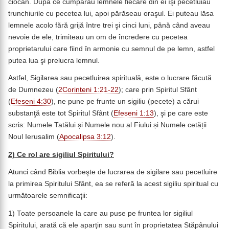
ciocan. După ce cumpărau lemnele fiecare din ei îşi pecetluiau
trunchiurile cu pecetea lui, apoi părăseau oraşul. Ei puteau lăsa
lemnele acolo fără grijă între trei şi cinci luni, până când aveau
nevoie de ele, trimiteau un om de încredere cu pecetea
proprietarului care fiind în armonie cu semnul de pe lemn, astfel
putea lua şi prelucra lemnul.
Astfel, Sigilarea sau pecetluirea spirituală, este o lucrare făcută
de Dumnezeu (
2Corinteni 1:21-22
); care prin Spiritul Sfânt
(
Efeseni 4:30
), ne pune pe frunte un sigiliu (pecete) a cărui
substanţă este tot Spiritul Sfânt (
Efeseni 1:13
), şi pe care este
scris: Numele Tatălui și Numele nou al Fiului și Numele cetății
Noul Ierusalim (
Apocalipsa 3:12
).
2) Ce rol are sigiliul Spiritului?
Atunci când Biblia vorbeşte de lucrarea de sigilare sau pecetluire
la primirea Spiritului Sfânt, ea se referă la acest sigiliu spiritual cu
următoarele semnificaţii:
1) Toate persoanele la care au puse pe fruntea lor sigiliul
Spiritului, arată că ele aparţin sau sunt în proprietatea Stăpânului