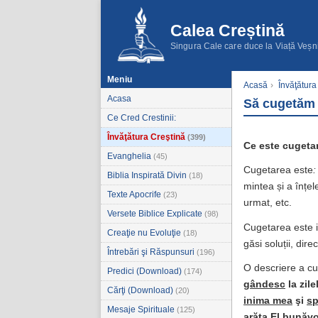
Calea Creștină
Singura Cale care duce la Viață Veșn
Meniu
Acasă
›
Învăţătura
Acasa
Să cugetăm 
Ce Cred Crestinii:
Învăţătura Creştină
(399)
Ce este cugeta
Evanghelia
(45)
Cugetarea este
:
Biblia Inspirată Divin
(18)
mintea și a înțel
Texte Apocrife
(23)
urmat, etc.
Versete Biblice Explicate
(98)
Cugetarea este i
Creaţie nu Evoluţie
(18)
găsi soluții, dir
Întrebări şi Răspunsuri
(196)
O descriere a cu
Predici (Download)
(174)
gândesc
la zile
Cărţi (Download)
(20)
inima mea
şi
sp
Mesaje Spirituale
(125)
arăta El bunăvo