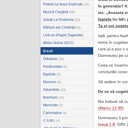
Pildele lui Iesus Explicate
(31)
în generaţie? A
Muzică Creştină
(48)
zis: „Aceasta e
faptele
lui Iah;
Soluţii La Probleme
(10)
Ta şi voi cugeta
Mărturii ale Credinței
(6)
Link-uri (Pagini Sugerate)
Iată, pentru Asa
inima în cugetare
Biblia Online (SCC)
care și-a pus o 
Erezii
Dumnezeu pe care
Ortodoxe
(34)
Ceea ce însemnă
Penticostale
(6)
concluziile corec
Baptiste
(5)
Să vedem în con
Mormon
(4)
Adventiste
(16)
De ce să cuget
Branham
(14)
Noi trebuie să 
Menonite
(3)
(
Marcu 12:30
).
Carismatice
(6)
Dumnezeu îi poru
C.A.M.I.
(4)
Iosua 1:8
, GBV 