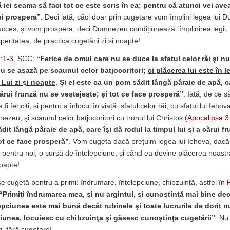
 iei seama să faci tot ce este scris în ea; pentru că atunci vei avea
vei prospera”
. Deci iată, căci doar prin cugetare vom împlini legea lui 
ces, și vom prospera, deci Dumnezeu condiționează: împlinirea legii,
eritatea, de practica cugetării zi și noapte!
:1-3
, SCC:
“Ferice de omul care nu se duce la sfatul celor răi şi n
nu se aşază pe scaunul celor batjocoritori;
ci plăcerea lui este în l
 Lui zi şi noapte
. Și el este ca un pom sădit lângă pâraie de apă, ca
cărui frunză nu se veştejeşte; şi tot ce face prosperă”
. Iată, de ce s
i fericiți, și pentru a înlocui în viață: sfatul celor răi, cu sfatul lui Ieho
ezeu; şi scaunul celor batjocoritori cu tronul lui Christos (
Apocalipsa 3
it lângă pâraie de apă, care îşi dă rodul la timpul lui şi a cărui f
tot ce face prosperă”
. Vom cugeta dacă prețuim legea lui Iehova, dacă
pentru noi, o sursă de înțelepciune, și când ea devine plăcerea noast
noapte!
se cugetă pentru a primi: îndrumare, înțelepciune, chibzuință, astfel în
“
Primiţi îndrumarea mea, şi nu argintul, şi cunoştinţă mai bine dec
epciunea este mai bună decât rubinele şi toate lucrurile de dorit 
ciunea, locuiesc cu chibzuinţa şi găsesc
cunoştinţa cugetării
”
. Nu
ți, fără cugetare!