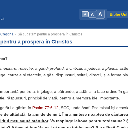
A
A
Biblie Onl
A
ică
 Creştină
›
Să cugetăm pentru a prospera în Christos
pentru a prospera în Christos
rea?
 meditare, reflecție, a gândi profund, a chibzui, a judeca, a plănuii
, astf
ege, cauzele și efectele, a găsi răspunsuri, soluții, direcții, și a forma pl
mportantă pentru a: înţelege, a pătrunde, a adânci, a face ordine în gând
ecție, răspunsuri, principii de viață, pentru a memora idei importante.
getării o găsim în
Psalm 77:6-12
, SCC, unde Asaf, Psalmistul își descr
le de altădată, la anii de demult. Îmi
amintesc
noaptea de cântare
iritul meu caută stăruitor
. Va respinge Iehova pentru totdeauna? Ş
inţa? A încetat bunătatea Lui pentru totdeauna? S-a sfârşit Cuvân