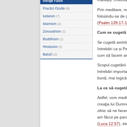
Religii False
Practici Oculte
(8)
Prin meditare, 
folosindu-se de 
Iudaism
(7)
(
Psalm 139:17-
Islamism
(2)
Zoroastrism
(1)
Cum se cugetă 
Buddhism
(1)
Se cugetă aminti
Hinduism
(1)
întrebări ca și P
Bahá'í
(2)
cum să facem anu
Scopul cugetării
întrebări import
bună, mai logică
La ce să cuge
Astfel, vom medita
creaţia lui Dumn
zilnic să ne face
am făcut pe parcu
(
Luca 12:57
), et