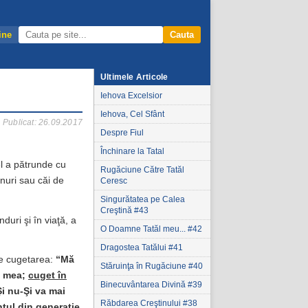
ine
Cauta
Ultimele Articole
Iehova Excelsior
Iehova, Cel Sfânt
Publicat: 26.09.2017
Despre Fiul
Închinare la Tatal
el a pătrunde cu
Rugăciune Către Tatăl
anuri sau căi de
Ceresc
Singurătatea pe Calea
Creştină #43
uri şi în viaţă, a
O Doamne Tatăl meu... #42
Dragostea Tatălui #41
ie cugetarea:
“
Mă
Stăruinţa în Rugăciune #40
a mea;
cuget în
Binecuvântarea Divină #39
i nu-Şi va mai
Răbdarea Creştinului #38
tul din generaţie