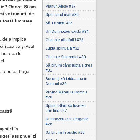
Planuri Alese #37
nie?
Oprire
. Şi am
mi voi aminti, de
Spre cerul înalt #36
a toată lucrarea
Să fi o stea! #35
Un Dumnezeu există #34
, de a implica
Chei ale răbdării ! #33
bări așa ca și Asaf
Lupta spirituală #32
lucrarea lui
Chei ale Smereniei #30
el.
Să biruim când lupta e grea
#31
u a putea trage
Bucuraţi-vă totdeauna în
Domnul #29
Privind Mereu la Domnul
#28
Spiritul Sfânt să lucreze
prin tine #27
oastră
Dumnezeu este dragoste
#26
getării în
Să biruim în pustie #25
ugeţi asupra ei zi