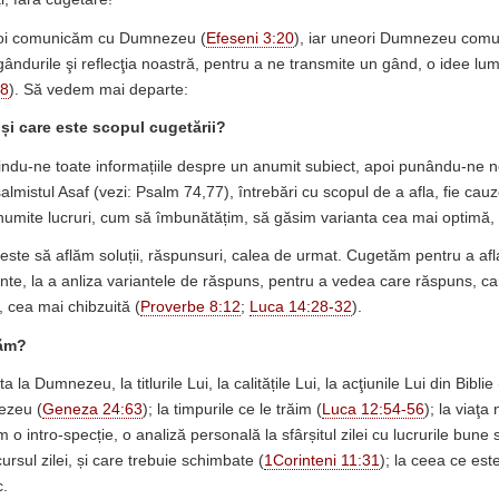
noi comunicăm cu Dumnezeu (
Efeseni 3:20
), iar uneori Dumnezeu comu
gândurile şi reflecţia noastră, pentru a ne transmite un gând, o idee lu
18
). Să vedem mai departe:
și care este scopul cugetării?
ndu-ne toate informațiile despre un anumit subiect, apoi punându-ne n
salmistul Asaf (vezi: Psalm 74,77), întrebări cu scopul de a afla, fie cauze
mite lucruri, cum să îmbunătățim, să găsim varianta cea mai optimă, 
 este să aflăm soluții, răspunsuri, calea de urmat. Cugetăm pentru a afl
ante, la a anliza variantele de răspuns, pentru a vedea care răspuns, ca
, cea mai chibzuită (
Proverbe 8:12
;
Luca 14:28-32
).
tăm?
 la Dumnezeu, la titlurile Lui, la calitățile Lui, la acţiunile Lui din Biblie 
ezeu (
Geneza 24:63
); la timpurile ce le trăim (
Luca 12:54-56
); la viaţa 
m o intro-specție, o analiză personală la sfârșitul zilei cu lucrurile bune 
rsul zilei, și care trebuie schimbate (
1Corinteni 11:31
); la ceea ce est
c.