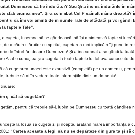
 uitat Dumnezeu să fie îndurător? Sau Şi-a închis îndurările în mâ
ste slăbiciunea mea“. Și-a schimbat Cel Preaînalt mâna dreaptă?
î
 pentru că îmi
voi aminti de minunile Tale
de altădată şi
voi gândi l
 la faptele Tale
”
.
f, a cugeta, însemna să se gândească, să își amintească fapte și lucrări
, de a căuta stăruitor cu spiritul, cugetarea mai implică a îți pune între
serie de întrebări despre Dumnezeu! Și a înseamnat a se gândi la toată 
 Asaf o cunoștea și a cugeta la toate faptele lui Iehova cunoscute de 
 că cugetarea unoeri este exaustivă (completă) pe un domeniu, pentr
te, trebuie să ai în vedere toate informațiile dintr-un domeniu!
tinuare:
ăm și cât să cugetăm?
cugetăm, pentru că trebuie să-L iubim pe Dumnezeu cu toată gândirea n
ncește la Iosua să cugete zi și noapte, arătând marea importanță a cu
2001:
“Cartea aceasta a legii să nu se depărteze din gura ta şi să c