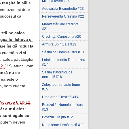
Milă să avem #24
 reuşită în căile
Adevărata Evanghelie #23
Dumnezeu, și doar
 succesul ca
Perseverență Creștină #22
Manifestări ale credinței
#21
u stă pe calea
Credință, Cunoștință #20
egea lui Iehova şi
Armura Spirituală #19
re îşi dă rodul la
Să fim ca Domnul Isus #18
ă cugetăm zi și
va, calea păcătoşilor
Loialitate merita Dumnezeu
#17
:21
)! Și atunci vom
Să fim statornici‚ de
runză nu se
neclintit! #16
 ea este o
Zeloşi pentru fapte bune
ră, vom cugeta
#15
Umblarea Creştină #14
Proverbe 8:10-12
,
Botezul în Numele lui Isus
ât aurul ales:
#13
nu sunt egale cu
Botezul Creştin #12
 putem deveni
Nu te teme turmă mică #11