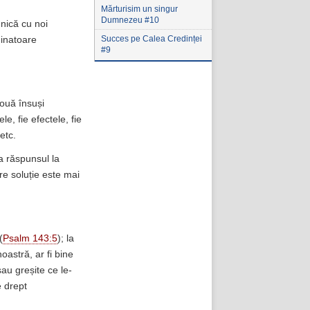
Mărturisim un singur
Dumnezeu #10
nică cu noi
Succes pe Calea Credinței
minatoare
#9
ouă însuși
le, fie efectele, fie
etc.
a răspunsul la
re soluție este mai
(
Psalm 143:5
); la
noastră, ar fi bine
sau greșite ce le-
e drept