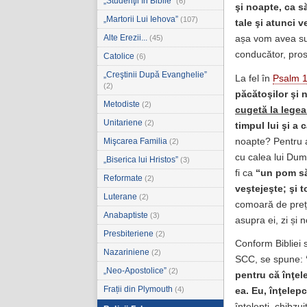
„Studenţii în Biblie”
(6)
şi noapte, ca să
„Martorii Lui Iehova”
(107)
tale şi atunci 
Alte Erezii...
(45)
așa vom avea suc
conducător, prosp
Catolice
(6)
„Creştinii După Evanghelie”
La fel în
Psalm 1
(2)
păcătoşilor şi 
Metodiste
(2)
cugetă la legea
Unitariene
(2)
timpul lui şi a 
noapte? Pentru a f
Mişcarea Familia
(2)
cu calea lui Dumn
„Biserica lui Hristos”
(3)
fi ca
“un pom săd
Reformate
(2)
veştejeşte; şi 
Luterane
(2)
comoară de preț 
Anabaptiste
(3)
asupra ei, zi și 
Presbiteriene
(2)
Conform Bibliei 
Nazariniene
(2)
SCC, se spune:
„Neo-Apostolice”
(2)
pentru că înţel
Frații din Plymouth
(4)
ea. Eu, înţelep
înțelepți, chibzui