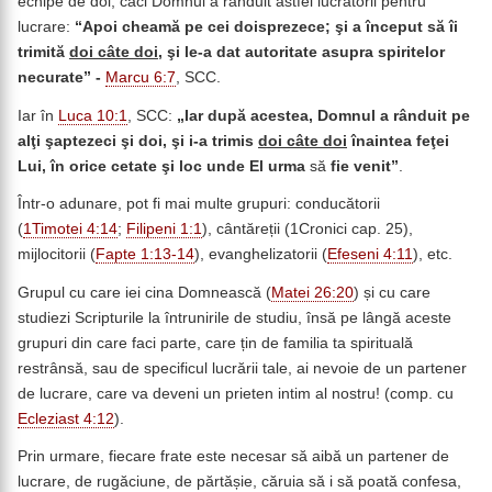
echipe de doi, căci Domnul a rânduit astfel lucrătorii pentru
lucrare:
“
Apoi cheamă pe cei doisprezece; şi a început să îi
trimită
doi câte doi
, şi le-a dat autoritate asupra spiritelor
necurate” -
Marcu 6:7
, SCC.
Iar în
Luca 10:1
, SCC:
„Iar după acestea, Domnul a rânduit pe
alţi şaptezeci şi doi, şi i-a trimis
doi
câte doi
înaintea feţei
Lui, în orice cetate şi loc unde El urma
să
fie venit”
.
Într-o adunare, pot fi mai multe grupuri: conducătorii
(
1Timotei 4:14
;
Filipeni 1:1
), cântăreții (1Cronici cap. 25),
mijlocitorii (
Fapte 1:13-14
), evanghelizatorii (
Efeseni 4:11
), etc.
Grupul cu care iei cina Domnească (
Matei 26:20
) și cu care
studiezi Scripturile la întrunirile de studiu, însă pe lângă aceste
grupuri din care faci parte, care țin de familia ta spirituală
restrânsă, sau de specificul lucrării tale, ai nevoie de un partener
de lucrare, care va deveni un prieten intim al nostru! (comp. cu
Ecleziast 4:12
).
Prin urmare, fiecare frate este necesar să aibă un partener de
lucrare, de rugăciune, de părtășie, căruia să i să poată confesa,