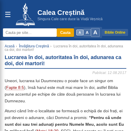
Calea Creștină
☰
Singura Cale care duce la Viață Veșnică
A
A
Cauta
Biblie Online
A
Acasă
›
Învăţătura Creştină
›
Lucrarea în doi, autoritatea în doi, adunarea
ca doi, doi martori!
Lucrarea în doi, autoritatea în doi, adunarea ca
doi, doi martori!
Publicat: 12.08.2017
Uneori, lucrarea lui Duumnezeu o poate face un singur om
(
Fapte 8:5
), însă harul este mult mai mare în doi, astfel Biblia
pune accentul pe echipe de câte două persoane în lucrarea lui
Dumnezeu.
Atunci când într-o localitate se formează o echipă de doi frați, ei
pot deveni o adunare, căci Domnul a promis:
“Pentru că unde
sunt doi sau trei adunaţi pentru Numele Meu, acolo sunt Eu