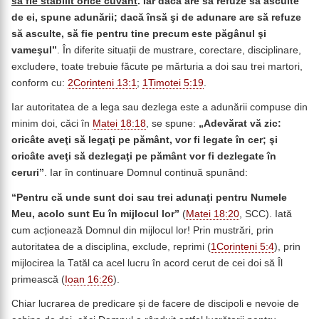
să fie stabilit orice cuvânt
. Iar dacă are să refuze să asculte
de ei, spune adunării; dacă însă şi de adunare are să refuze
să asculte, să fie pentru tine precum este păgânul şi
vameşul”
. În diferite situații de mustrare, corectare, disciplinare,
excludere, toate trebuie făcute pe mărturia a doi sau trei martori,
conform cu:
2Corinteni 13:1
;
1Timotei 5:19
.
Iar autoritatea de a lega sau dezlega este a adunării compuse din
minim doi, căci în
Matei 18:18
, se spune:
„Adevărat vă zic:
oricâte aveţi să legaţi pe pământ, vor fi legate în cer; şi
oricâte aveţi să dezlegaţi pe pământ vor fi dezlegate în
ceruri”
. Iar în continuare Domnul continuă spunând:
“Pentru că unde sunt doi sau trei adunaţi pentru Numele
Meu, acolo sunt Eu în mijlocul lor”
(
Matei 18:20
, SCC). Iată
cum acționează Domnul din mijlocul lor! Prin mustrări, prin
autoritatea de a disciplina, exclude, reprimi (
1Corinteni 5:4
), prin
mijlocirea la Tatăl ca acel lucru în acord cerut de cei doi să Îl
primească (
Ioan 16:26
).
Chiar lucrarea de predicare și de facere de discipoli e nevoie de