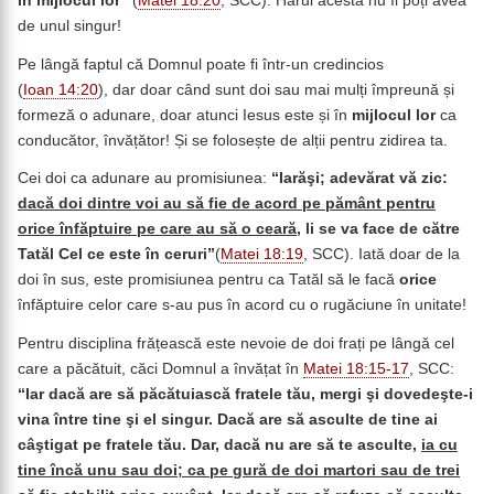
în mijlocul lor”
(
Matei 18:20
, SCC). Harul acesta nu îl poți avea
de unul singur!
Pe lângă faptul că Domnul poate fi într-un credincios
(
Ioan 14:20
), dar doar când sunt doi sau mai mulți împreună și
formeză o adunare, doar atunci Iesus este și în
mijlocul lor
ca
conducător, învățător! Și se folosește de alții pentru zidirea ta.
Cei doi ca adunare au promisiunea:
“Iarăşi; adevărat vă zic:
dacă doi dintre voi au să fie de acord pe pământ pentru
orice înfăptuire pe care au să o ceară
, li se va face de către
Tatăl Cel ce este în ceruri”
(
Matei 18:19
, SCC). Iată doar de la
doi în sus, este promisiunea pentru ca Tatăl să le facă
orice
înfăptuire celor care s-au pus în acord cu o rugăciune în unitate!
Pentru disciplina frățească este nevoie de doi frați pe lângă cel
care a păcătuit, căci Domnul a învățat în
Matei 18:15-17
, SCC:
“
Iar dacă are să păcătuiască fratele tău, mergi şi dovedeşte-i
vina între tine şi el singur. Dacă are să asculte de tine ai
câştigat pe fratele tău. Dar, dacă nu are să te asculte,
ia cu
tine încă unu sau doi; ca pe gură de doi martori sau de trei