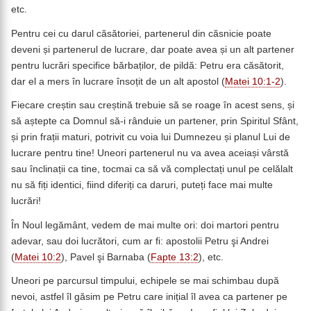
etc.
Pentru cei cu darul căsătoriei, partenerul din căsnicie poate
deveni și partenerul de lucrare, dar poate avea și un alt partener
pentru lucrări specifice bărbaților, de pildă: Petru era căsătorit,
dar el a mers în lucrare însoțit de un alt apostol (
Matei 10:1-2
).
Fiecare creștin sau creștină trebuie să se roage în acest sens, și
să aștepte ca Domnul să-i rânduie un partener, prin Spiritul Sfânt,
și prin frații maturi, potrivit cu voia lui Dumnezeu și planul Lui de
lucrare pentru tine! Uneori partenerul nu va avea aceiași vârstă
sau înclinații ca tine, tocmai ca să vă complectați unul pe celălalt
nu să fiți identici, fiind diferiți ca daruri, puteți face mai multe
lucrări!
În Noul legământ, vedem de mai multe ori: doi martori pentru
adevar, sau doi lucrători, cum ar fi: apostolii Petru şi Andrei
(
Matei 10:2
), Pavel şi Barnaba (
Fapte 13:2
), etc.
Uneori pe parcursul timpului, echipele se mai schimbau după
nevoi, astfel îl găsim pe Petru care inițial îl avea ca partener pe