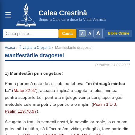
Calea Creștină
☰
Singura Cale care duce la Viață Veșnică
A
A
Cauta
Biblie Online
A
Acasă
›
Învăţătura Creştină
›
Manifestările dragostei
Manifestările dragostei
Publicat: 13.07.2017
1) Manifestări prin cugetare:
Prima poruncă este de a-L iubi pe Iehova:
“
în
întreagă mintea
ta”
(
Matei 22:37
), aceasta implică a cugeta, a folosi mintea
pentru scopurile Lui, pentru a înțelege voința Lui și apoi a găsi
metodele cele mai potrivite pentru a o împlini (
Psalm 1:1-3
;
Psalm 119:78,97
).
A cugeta la frați, la semenii noștri, la nevoile lor reale, la cum am
putea să-i ajutăm, să îi încurajăm, zidim, mângâia, face parte din