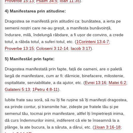
Proverbe 15:13
;
Psalm 34:5
;
Ioan 11:35
).
4) Manifestarea prin atitudine:
Dragostea se manifestă prin atitudini ca: bunătatea, a ierta pe
semenii noștri care ne-au greșit, a manifesta bunăvoință,
îndurare, milă, îndelungă răbdare, a fi ușor de convins, a crede
totul, a răbda totul, a suferi totul, etc. (
1Corinteni 13:4-7
;
Proverbe 13:15
;
Coloseni 3:12-14
;
Iacob 3:17
).
5) Manifestări prin fapte:
Dragostea manifestată prin fapte, față de oameni, are o paletă
largă de manifestare, cum ar fi: dărnicie, binefacere, milostenie,
ospitalitate, serviabilitate, a da ajutor, etc. (
Evrei 13:16
;
Matei 6:2
;
Galateni 5:13
;
1Petru 4:8-11
).
Iubite frate sau soră, să nu îți fie rușine să îți manifești dragostea,
ea prinde contur, și transmite har, zidește pe fratele tău și pe
semenul tău, tocmai prin manifestare, altfel îți împietriești inima,
dă curs îndemnurilor inimii, indiferent că ele te înseamnă la a
plânge, la ate bucura, la a săruta, a dărui, etc. (
1Ioan 3:16-18
;