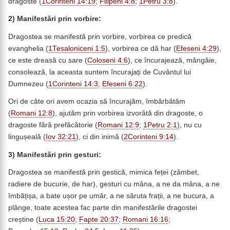
dragoste (
1Corinteni 14:19
;
Filipeni 4:8
;
1Petru 3:8
).
2) Manifestări prin vorbire:
Dragostea se manifestă prin vorbire, vorbirea ce predică
evanghelia (
1Tesaloniceni 1:5
), vorbirea ce dă har (
Efeseni 4:29
),
ce este dreasă cu sare (
Coloseni 4:6
), ce încurajează, mângâie,
consolează, la aceasta suntem încurajați de Cuvântul lui
Dumnezeu (
1Corinteni 14:3
;
Efeseni 6:22
).
Ori de câte ori avem ocazia să încurajăm, îmbărbătăm
(
Romani 12:8
), ajutăm prin vorbirea izvorâtă din dragoste, o
dragoste fără prefăcătorie (
Romani 12:9
;
1Petru 2:1
), nu cu
lingușeală (
Iov 32:21
), ci din inimă (
2Corinteni 9:14
).
3) Manifestări prin gesturi:
Dragostea se manifestă prin gestică, mimica feței (zâmbet,
radiere de bucurie, de har), gesturi cu mâna, a ne da mâna, a ne
îmbățișa, a bate ușor pe umăr, a ne săruta frații, a ne bucura, a
plânge, toate acestea fac parte din manifestările dragostei
creștine (
Luca 15:20
;
Fapte 20:37
;
Romani 16:16
;