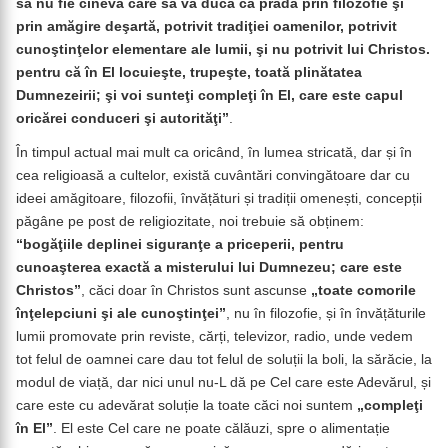
să nu fie cineva care să vă ducă ca pradă prin filozofie şi
prin amăgire deşartă, potrivit tradiţiei oamenilor, potrivit
cunoştinţelor elementare ale lumii, şi nu potrivit lui Christos.
pentru că în El locuieşte, trupeşte, toată plinătatea
Dumnezeirii; şi voi sunteţi compleţi în El, care este capul
oricărei conduceri şi autorităţi”
.
În timpul actual mai mult ca oricând, în lumea stricată, dar și în
cea religioasă a cultelor, există cuvântări convingătoare dar cu
ideei amăgitoare, filozofii, învățături și tradiții omenești, concepții
păgâne pe post de religiozitate, noi trebuie să obținem:
“bogăţiile deplinei siguranţe a priceperii, pentru
cunoaşterea exactă a misterului lui Dumnezeu; care este
Christos”
, căci doar în Christos sunt ascunse
„toate comorile
înţelepciuni şi ale cunoştinţei”
, nu în filozofie, și în învățăturile
lumii promovate prin reviste, cărți, televizor, radio, unde vedem
tot felul de oamnei care dau tot felul de soluții la boli, la sărăcie, la
modul de viață, dar nici unul nu-L dă pe Cel care este Adevărul, și
care este cu adevărat soluție la toate căci noi suntem
„compleţi
în El”
. El este Cel care ne poate călăuzi, spre o alimentație