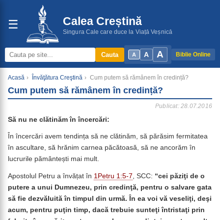
Calea Creștină
☰
Singura Cale care duce la Viață Veșnică
A
A
Cauta
Biblie Online
A
Acasă
›
Învăţătura Creştină
›
Cum putem să rămânem în credință?
Cum putem să rămânem în credință?
Publicat: 28.07.2016
Să nu ne clătinăm în încercări:
În încercări avem tendința să ne clătinăm, să părăsim fermitatea
în ascultare, să hrănim carnea păcătoasă, să ne ancorăm în
lucrurile pământești mai mult.
Apostolul Petru a învățat în
1Petru 1:5-7
, SCC:
“cei păziţi de o
putere a unui Dumnezeu, prin credinţă, pentru o salvare gata
să fie dezvăluită în timpul din urmă. În ea voi vă veseliţi, deşi
acum, pentru puţin timp, dacă trebuie sunteţi întristaţi prin