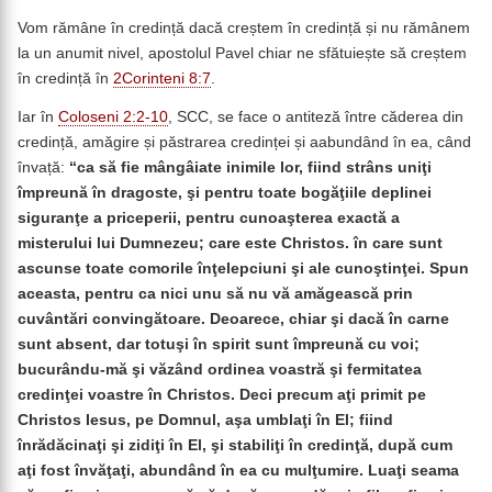
Vom rămâne în credință dacă creștem în credință și nu rămânem
la un anumit nivel, apostolul Pavel chiar ne sfătuiește să creștem
în credință în
2Corinteni 8:7
.
Iar în
Coloseni 2:2-10
, SCC, se face o antiteză între căderea din
credință, amăgire și păstrarea credinței și aabundând în ea, când
învață:
“ca
să fie mângâiate inimile lor, fiind strâns uniţi
împreună în dragoste, şi pentru toate bogăţiile deplinei
siguranţe a priceperii, pentru cunoaşterea exactă a
misterului lui Dumnezeu; care este Christos. în care sunt
ascunse toate comorile înţelepciuni şi ale cunoştinţei. Spun
aceasta, pentru ca nici unu să nu vă amăgească prin
cuvântări convingătoare. Deoarece, chiar şi dacă în carne
sunt absent, dar totuşi în spirit sunt împreună cu voi;
bucurându-mă şi văzând ordinea voastră şi fermitatea
credinţei voastre în Christos. Deci precum aţi primit pe
Christos Iesus, pe Domnul, aşa umblaţi în El; fiind
înrădăcinaţi şi zidiţi în El, şi stabiliţi în credinţă, după cum
aţi fost învăţaţi, abundând în ea cu mulţumire. Luaţi seama