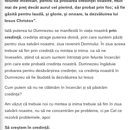
felurite încercări; pentru ca probarea credinţei voastre, mult
mai de preţ decât aurul cel pierind, dar probat prin foc; să fie
găsită pentru laudă, şi glorie, şi onoare, la dezvăluirea lui
Iesus Christos”.
Iată puterea lui Dumnezeu se manifestă în viața noastră
prin
credință
, credința atrage puterea divină, prin care suntem păziți
pentru ziua salvării noastre, ziua revenirii Domnului. În ziua aceea
trebuie să fim prin credință cu mintea și inima. ca să ne
înveselim, știind că acum suntem întristați prin felurite încercări
prin care este probată credința noastră. Dumnezeu îngăduie
probarea pentru desăvârșirea credinței, ca credința noastră în
Dumnezeu să fie lăudată la dezvăluirea lui Iesus.
Cum putem să nu ne clătinăm în încercări și să păstrăm
credința?
Am văzut că trebuie noi cu mintea și inima trebuie să fim în ziua
salvării noastre, nu să ne concentrăm pe probleme, ci pe Cel ce
rezolvă problemele, apoi:
Să creștem în credință: