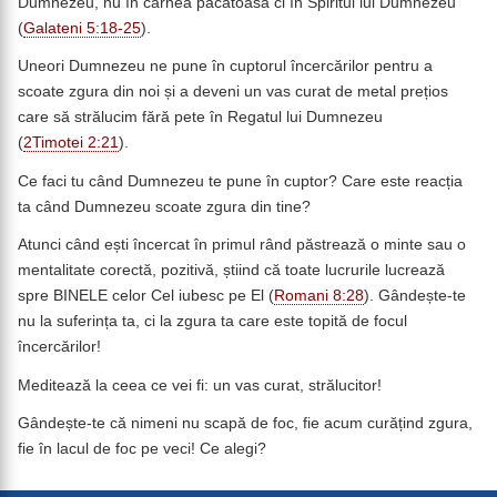
Dumnezeu, nu în carnea păcătoasă ci în Spiritul lui Dumnezeu
(
Galateni 5:18-25
).
Uneori Dumnezeu ne pune în cuptorul încercărilor pentru a
scoate zgura din noi și a deveni un vas curat de metal prețios
care să strălucim fără pete în Regatul lui Dumnezeu
(
2Timotei 2:21
).
Ce faci tu când Dumnezeu te pune în cuptor? Care este reacția
ta când Dumnezeu scoate zgura din tine?
Atunci când ești încercat în primul rând păstrează o minte sau o
mentalitate corectă, pozitivă, știind că toate lucrurile lucrează
spre BINELE celor Cel iubesc pe El (
Romani 8:28
). Gândește-te
nu la suferința ta, ci la zgura ta care este topită de focul
încercărilor!
Meditează la ceea ce vei fi: un vas curat, strălucitor!
Gândește-te că nimeni nu scapă de foc, fie acum curățind zgura,
fie în lacul de foc pe veci! Ce alegi?