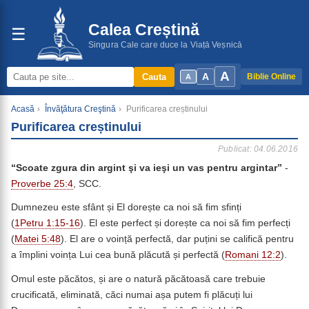
Calea Creștină
☰
Singura Cale care duce la Viață Veșnică
A
A
Cauta
Biblie Online
A
Acasă
›
Învăţătura Creştină
›
Purificarea creștinului
Purificarea creștinului
Publicat: 04.06.2016
“
Scoate zgura din argint şi va ieşi un vas pentru argintar”
-
Proverbe 25:4
, SCC.
Dumnezeu este sfânt și El dorește ca noi să fim sfinți
(
1Petru 1:15-16
). El este perfect și dorește ca noi să fim perfecți
(
Matei 5:48
). El are o voință perfectă, dar puțini se califică pentru
a împlini voința Lui cea bună plăcută și perfectă (
Romani 12:2
).
Omul este păcătos, și are o natură păcătoasă care trebuie
crucificată, eliminată, căci numai așa putem fi plăcuți lui