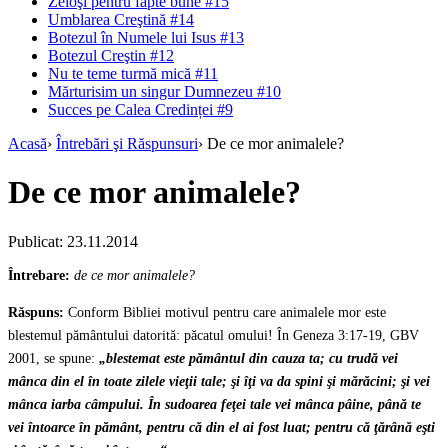
Zeloşi pentru fapte bune #15
Umblarea Creştină #14
Botezul în Numele lui Isus #13
Botezul Creştin #12
Nu te teme turmă mică #11
Mărturisim un singur Dumnezeu #10
Succes pe Calea Credinței #9
Acasă
›
Întrebări şi Răspunsuri
›
De ce mor animalele?
De ce mor animalele?
Publicat: 23.11.2014
Întrebare:
de ce mor animalele?
Răspuns:
Conform Bibliei motivul pentru care animalele mor este
blestemul pământului datorită: păcatul omului! În Geneza 3:17-19, GBV
2001, se spune:
„blestemat este pământul din cauza ta; cu trudă vei
mânca din el în toate zilele vieţii tale; şi îţi va da spini şi mărăcini; şi vei
mânca iarba câmpului. În sudoarea feţei tale vei mânca pâine, până te
vei întoarce în pământ, pentru că din el ai fost luat; pentru că ţărână eşti