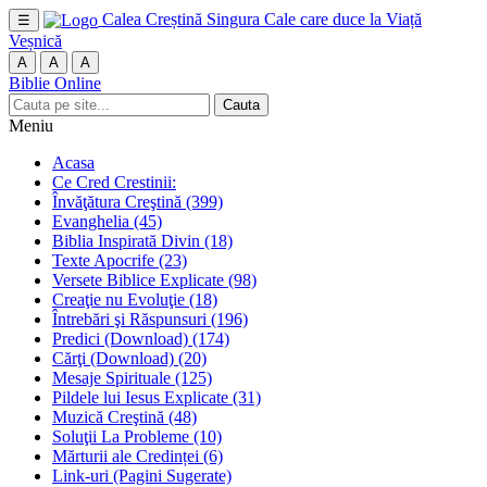
Calea Creștină
Singura Cale care duce la Viață
☰
Veșnică
A
A
A
Biblie Online
Cauta
Meniu
Acasa
Ce Cred Crestinii:
Învăţătura Creştină
(399)
Evanghelia
(45)
Biblia Inspirată Divin
(18)
Texte Apocrife
(23)
Versete Biblice Explicate
(98)
Creaţie nu Evoluţie
(18)
Întrebări şi Răspunsuri
(196)
Predici (Download)
(174)
Cărţi (Download)
(20)
Mesaje Spirituale
(125)
Pildele lui Iesus Explicate
(31)
Muzică Creştină
(48)
Soluţii La Probleme
(10)
Mărturii ale Credinței
(6)
Link-uri (Pagini Sugerate)