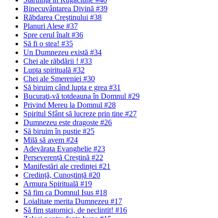
Binecuvântarea Divină #39
Răbdarea Creştinului #38
Planuri Alese #37
Spre cerul înalt #36
Să fi o stea! #35
Un Dumnezeu există #34
Chei ale răbdării ! #33
Lupta spirituală #32
Chei ale Smereniei #30
Să biruim când lupta e grea #31
Bucuraţi-vă totdeauna în Domnul #29
Privind Mereu la Domnul #28
Spiritul Sfânt să lucreze prin tine #27
Dumnezeu este dragoste #26
Să biruim în pustie #25
Milă să avem #24
Adevărata Evanghelie #23
Perseverență Creștină #22
Manifestări ale credinței #21
Credință, Cunoștință #20
Armura Spirituală #19
Să fim ca Domnul Isus #18
Loialitate merita Dumnezeu #17
Să fim statornici‚ de neclintit! #16