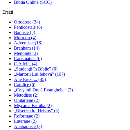
Biblia Online (SCC)
Erezii
Ortodoxe
(34)
Penticostale
(6)
Baptiste
(5)
Mormon
(4)
Adventiste
(16)
Branham
(14)
Menonite
(3)
Carismatice
(6)
C.A.M.I.
(4)
„Studenţii în Biblie”
(6)
„Martorii Lui Iehova”
(107)
Alte Erezii...
(45)
Catolice
(6)
„Creştinii După Evanghelie”
(2)
Metodiste
(2)
Unitariene
(2)
Mişcarea Familia
(2)
„Biserica lui Hristos”
(3)
Reformate
(2)
Luterane
(2)
Anabaptiste
(3)