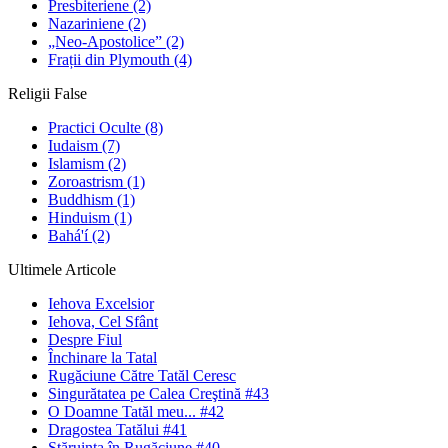
Presbiteriene
(2)
Nazariniene
(2)
„Neo-Apostolice”
(2)
Frații din Plymouth
(4)
Religii False
Practici Oculte
(8)
Iudaism
(7)
Islamism
(2)
Zoroastrism
(1)
Buddhism
(1)
Hinduism
(1)
Bahá'í
(2)
Ultimele Articole
Iehova Excelsior
Iehova, Cel Sfânt
Despre Fiul
Închinare la Tatal
Rugăciune Către Tatăl Ceresc
Singurătatea pe Calea Creştină #43
O Doamne Tatăl meu... #42
Dragostea Tatălui #41
Stăruinţa în Rugăciune #40