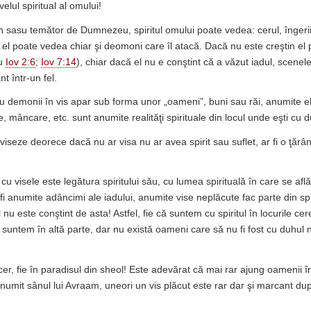
velul spiritual al omului!
n sasu temător de Dumnezeu, spiritul omului poate vedea: cerul, îngerii
, el poate vedea chiar şi deomoni care îl atacă. Dacă nu este creştin e
cu
Iov 2:6
;
Iov 7:14
), chiar dacă el nu e conştint că a văzut iadul, scen
t într-un fel.
au demonii în vis apar sub forma unor „oameni”, buni sau răi, anumite e
 mâncare, etc. sunt anumite realităţi spirituale din locul unde eşti cu d
iseze deorece dacă nu ar visa nu ar avea spirit sau suflet, ar fi o ţărân
u visele este legătura spiritului său, cu lumea spirituală în care se află,
fi anumite adâncimi ale iadului, anumite vise neplăcute fac parte din spi
 nu este conştint de asta! Astfel, fie că suntem cu spiritul în locurile cer
ie suntem în altă parte, dar nu există oameni care să nu fi fost cu duhu
n cer, fie în paradisul din sheol! Este adevărat că mai rar ajung oamenii î
 numit sânul lui Avraam, uneori un vis plăcut este rar dar şi marcant după