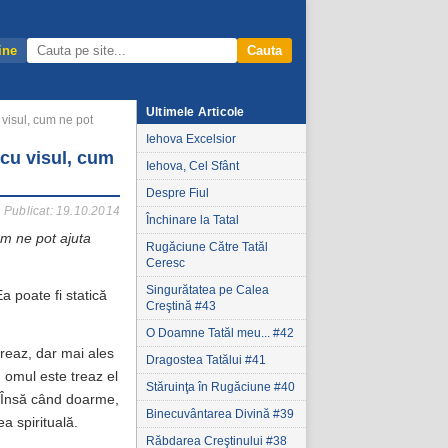
ine
Cauta
Ultimele Articole
 visul, cum ne pot
Iehova Excelsior
 cu visul, cum
Iehova, Cel Sfânt
Despre Fiul
Publicat: 19.10.2014
Închinare la Tatal
um ne pot ajuta
Rugăciune Către Tatăl
Ceresc
Singurătatea pe Calea
Ea poate fi statică
Creştină #43
O Doamne Tatăl meu... #42
treaz, dar mai ales
Dragostea Tatălui #41
 omul este treaz el
Stăruinţa în Rugăciune #40
ă! Însă când doarme,
Binecuvântarea Divină #39
a spirituală.
Răbdarea Creştinului #38