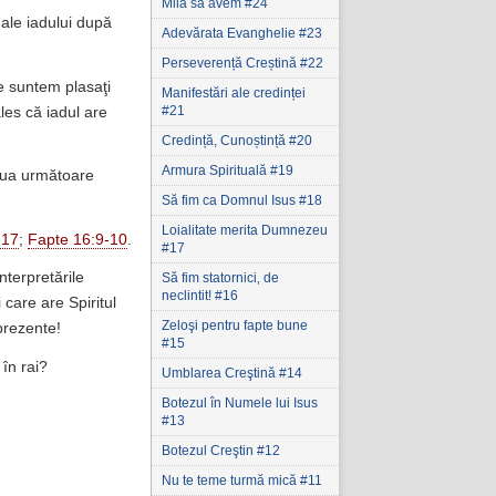
Milă să avem #24
 ale iadului după
Adevărata Evanghelie #23
Perseverență Creștină #22
 suntem plasaţi
Manifestări ale credinței
#21
ales că iadul are
Credință, Cunoștință #20
Armura Spirituală #19
 ziua următoare
Să fim ca Domnul Isus #18
Loialitate merita Dumnezeu
:17
;
Fapte 16:9-10
.
#17
nterpretările
Să fim statornici‚ de
neclintit! #16
i care are Spiritul
Zeloşi pentru fapte bune
prezente!
#15
în rai?
Umblarea Creştină #14
Botezul în Numele lui Isus
#13
Botezul Creştin #12
Nu te teme turmă mică #11