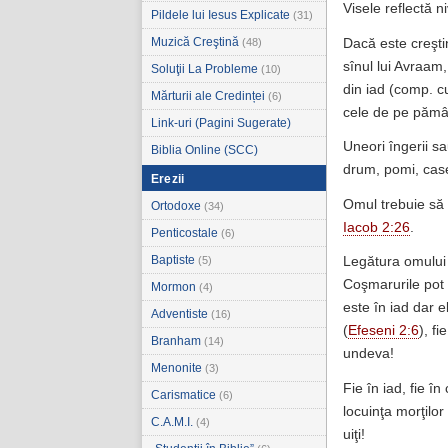
Visele reflectă ni
Pildele lui Iesus Explicate
(31)
Muzică Creştină
Dacă este creşti
(48)
sînul lui Avraam
Soluţii La Probleme
(10)
din iad (comp. 
Mărturii ale Credinței
(6)
cele de pe pămân
Link-uri (Pagini Sugerate)
Uneori îngerii s
Biblia Online (SCC)
drum, pomi, case,
Erezii
Omul trebuie să v
Ortodoxe
(34)
Iacob 2:26
.
Penticostale
(6)
Baptiste
(5)
Legătura omului c
Coşmarurile pot 
Mormon
(4)
este în iad dar el
Adventiste
(16)
(
Efeseni 2:6
), f
Branham
(14)
undeva!
Menonite
(3)
Fie în iad, fie î
Carismatice
(6)
locuinţa morţilor
C.A.M.I.
(4)
uiţi!