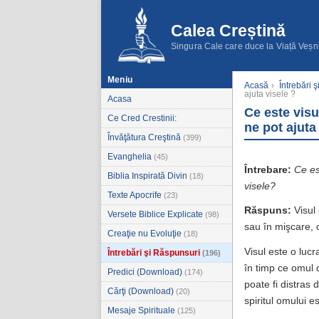
Calea Creștină
Singura Cale care duce la Viață Veșn
Meniu
Acasă
›
Întrebări 
ajuta visele ?
Acasa
Ce este visu
Ce Cred Crestinii:
ne pot ajuta
Învăţătura Creştină
(399)
Evanghelia
(45)
Întrebare:
Ce es
Biblia Inspirată Divin
(18)
visele?
Texte Apocrife
(23)
Răspuns:
Visul
Versete Biblice Explicate
(98)
sau în mişcare, c
Creaţie nu Evoluţie
(18)
Visul este o lucr
Întrebări şi Răspunsuri
(196)
în timp ce omul 
Predici (Download)
(174)
poate fi distras 
Cărţi (Download)
(20)
spiritul omului e
Mesaje Spirituale
(125)