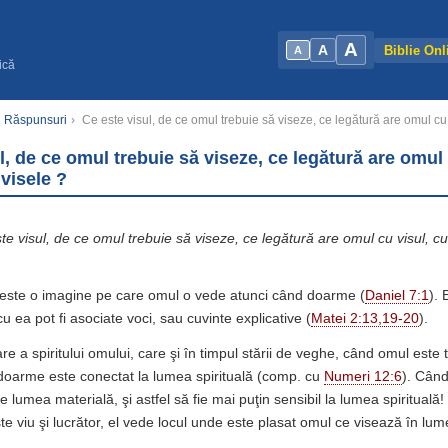
A
A
Biblie Onl
A
ică
şi Răspunsuri
›
Ce este visul, de ce omul trebuie să viseze, ce legătură are omul cu
l, de ce omul trebuie să viseze, ce legătură are omul
 visele ?
te visul, de ce omul trebuie să viseze, ce legătură are omul cu visul, c
 este o imagine pe care omul o vede atunci când doarme (
Daniel 7:1
). 
u ea pot fi asociate voci, sau cuvinte explicative (
Matei 2:13,19-20
).
are a spiritului omului, care şi în timpul stării de veghe, când omul este 
doarme este conectat la lumea spirituală (comp. cu
Numeri 12:6
). Când
de lumea materială, şi astfel să fie mai puţin sensibil la lumea spiritual
ste viu şi lucrător, el vede locul unde este plasat omul ce visează în lume