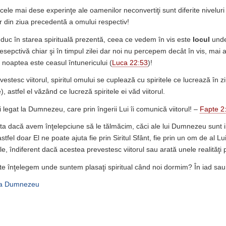
cele mai dese experinţe ale oamenilor neconvertiţi sunt diferite niveluri
or din ziua precedentă a omului respectiv!
 duc în starea spirituală prezentă, ceea ce vedem în vis este
locul
unde
 resepctivă chiar şi în timpul zilei dar noi nu percepem decât în vis, mai 
noaptea este ceasul întunericului (
Luca 22:53
)!
evestesc viitorul, spiritul omului se cuplează cu spiritele ce lucrează în
), astfel el văzând ce lucreză spiritele ei văd viitorul.
i legat la Dumnezeu, care prin îngerii Lui îi comunică viitorul! –
Fapte 2
uta dacă avem înţelepciune să le tălmăcim, căci ale lui Dumnezeu sunt i
astfel doar El ne poate ajuta fie prin Siritul Sfânt, fie prin un om de al Lu
e, îndiferent dacă acestea prevestesc viitorul sau arată unele realităţi 
te înţelegem unde suntem plasaţi spiritual când noi dormim? În iad sau 
la Dumnezeu