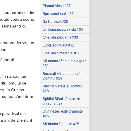
Planuri Alese #37
, sau paradisul din
Spre cerul înalt #36
l poate vedea scene
Să fi o stea! #35
ele semănând cu
Un Dumnezeu există #34
Chei ale răbdării ! #33
lemente din vis, un
Lupta spirituală #32
uhul.
Chei ale Smereniei #30
ă inertă! –
Să biruim când lupta e grea
#31
Bucuraţi-vă totdeauna în
 în rai sau iad!
Domnul #29
ritul omului ce
Privind Mereu la Domnul
eşti în Cristos
#28
l noaptea când dorm
Spiritul Sfânt să lucreze
prin tine #27
Dumnezeu este dragoste
n paradisul din
#26
 ani de zile nu îl
Să biruim în pustie #25