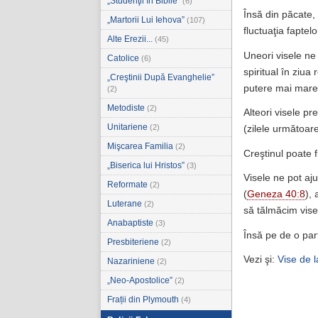
„Studenţii în Biblie”
(6)
Însă din păcate, 
„Martorii Lui Iehova”
(107)
fluctuaţia faptel
Alte Erezii...
(45)
Uneori visele ne
Catolice
(6)
spiritual în ziua
„Creştinii După Evanghelie”
putere mai mare 
(2)
Metodiste
(2)
Alteori visele pr
Unitariene
(2)
(zilele următoare
Mişcarea Familia
(2)
Creştinul poate f
„Biserica lui Hristos”
(3)
Visele ne pot aj
Reformate
(2)
(
Geneza 40:8
), 
Luterane
(2)
să tălmăcim visel
Anabaptiste
(3)
Însă pe de o par
Presbiteriene
(2)
Vezi şi:
Vise de 
Nazariniene
(2)
„Neo-Apostolice”
(2)
Frații din Plymouth
(4)