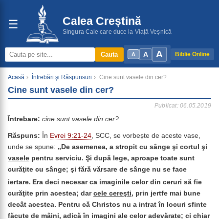
Calea Creștină
☰
Singura Cale care duce la Viață Veșnică
A
A
Cauta
Biblie Online
A
Acasă
›
Întrebări şi Răspunsuri
›
Cine sunt vasele din cer?
Cine sunt vasele din cer?
Publicat: 06.05.2019
Întrebare:
cine sunt vasele din cer?
Răspuns:
În
Evrei 9:21-24
, SCC, se vorbește de aceste vase,
unde se spune:
„
De asemenea, a stropit cu sânge şi cortul şi
vasele
pentru serviciu. Şi după lege, aproape toate sunt
curăţite cu sânge; şi fără vărsare de sânge nu se face
iertare.
Era deci necesar ca imaginile celor din ceruri să fie
curăţite prin acestea; dar
cele cereşti
, prin jertfe mai bune
decât acestea. Pentru că Christos nu a intrat în locuri sfinte
făcute de mâini, adică în imagini ale celor adevărate; ci chiar