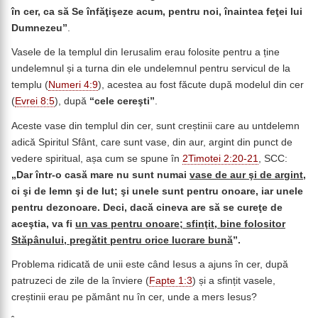
în cer, ca să Se înfăţişeze acum, pentru noi, înaintea feţei lui
Dumnezeu
”
.
Vasele de la templul din Ierusalim erau folosite pentru a ține
undelemnul și a turna din ele undelemnul pentru servicul de la
templu (
Numeri 4:9
), acestea au fost făcute după modelul din cer
(
Evrei 8:5
), după
“
cele cereşti”
.
Aceste vase din templul din cer, sunt creștinii care au untdelemn
adică Spiritul Sfânt, care sunt vase, din aur, argint din punct de
vedere spiritual, așa cum se spune în
2Timotei 2:20-21
, SCC:
„Dar într-o casă mare nu sunt numai
vase de aur şi de argint
,
ci şi de lemn şi de lut; şi unele sunt pentru onoare, iar unele
pentru dezonoare. Deci, dacă cineva are să se cureţe de
aceştia, va fi
un vas pentru onoare; sfinţit, bine folositor
Stăpânului, pregătit pentru orice lucrare bună
”.
Problema ridicată de unii este când Iesus a ajuns în cer, după
patruzeci de zile de la înviere (
Fapte 1:3
) și a sfințit vasele,
creștinii erau pe pământ nu în cer, unde a mers Iesus?