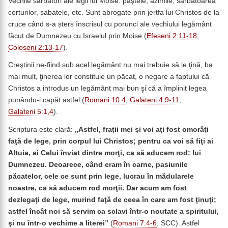
Vechile sărbători ale legii lui Moise: paştele, azimile, sărbătoarea
corturilor, sabatele, etc. Sunt abrogate prin jertfa lui Christos de la
cruce când s-a șters înscrisul cu porunci ale vechiului legământ
făcut de Dumnezeu cu Israelul prin Moise (
Efeseni 2:11-18
;
Coloseni 2:13-17
).
Creştinii ne-fiind sub acel legământ nu mai trebuie să le ţină, ba
mai mult, ţinerea lor constituie un păcat, o negare a faptului că
Christos a introdus un legământ mai bun şi că a împlinit legea
punându-i capăt astfel (
Romani 10:4
;
Galateni 4:9-11
;
Galateni 5:1,4
).
Scriptura este clară:
„Astfel, fraţii mei şi voi aţi fost omorâţi
faţă de lege, prin corpul lui Christos; pentru ca voi să fiţi ai
Altuia, ai Celui înviat dintre morţi, ca să aducem rod: lui
Dumnezeu. Deoarece, când eram în carne, pasiunile
păcatelor, cele ce sunt prin lege, lucrau în mădularele
noastre, ca să aducem rod morţii. Dar acum am fost
dezlegaţi de lege, murind faţă de ceea în care am fost ţinuţi;
astfel încât noi să servim ca sclavi într-o noutate a spiritului,
şi nu într-o vechime a literei”
(
Romani 7:4-6
, SCC). Astfel