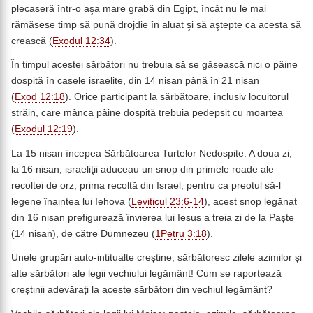
plecaseră într-o aşa mare grabă din Egipt, încât nu le mai
rămăsese timp să pună drojdie în aluat şi să aştepte ca acesta să
crească (
Exodul 12:34
).
În timpul acestei sărbători nu trebuia să se găsească nici o pâine
dospită în casele israelite, din 14 nisan până în 21 nisan
(
Exod 12:18
). Orice participant la sărbătoare, inclusiv locuitorul
străin, care mânca pâine dospită trebuia pedepsit cu moartea
(
Exodul 12:19
).
La 15 nisan începea Sărbătoarea Turtelor Nedospite. A doua zi,
la 16 nisan, israeliţii aduceau un snop din primele roade ale
recoltei de orz, prima recoltă din Israel, pentru ca preotul să-l
legene înaintea lui Iehova (
Leviticul 23:6-14
), acest snop legănat
din 16 nisan prefigurează învierea lui Iesus a treia zi de la Paște
(14 nisan), de către Dumnezeu (
1Petru 3:18
).
Unele grupări auto-intitualte creștine, sărbătoresc zilele azimilor și
alte sărbători ale legii vechiului legământ! Cum se raportează
creștinii adevărați la aceste sărbători din vechiul legământ?