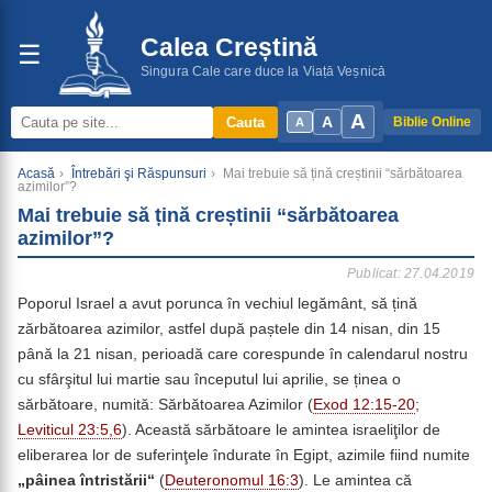
Calea Creștină
☰
Singura Cale care duce la Viață Veșnică
A
A
Cauta
Biblie Online
A
Acasă
›
Întrebări şi Răspunsuri
›
Mai trebuie să țină creștinii “sărbătoarea
azimilor”?
Mai trebuie să țină creștinii “sărbătoarea
azimilor”?
Publicat: 27.04.2019
Poporul Israel a avut porunca în vechiul legământ, să țină
zărbătoarea azimilor, astfel după paștele din 14 nisan, din 15
până la 21 nisan, perioadă care corespunde în calendarul nostru
cu sfârşitul lui martie sau începutul lui aprilie, se ținea o
sărbătoare, numită: Sărbătoarea Azimilor (
Exod 12:15-20
;
Leviticul 23:5,6
). Această sărbătoare le amintea israeliţilor de
eliberarea lor de suferinţele îndurate în Egipt, azimile fiind numite
„pâinea întristării“
(
Deuteronomul 16:3
). Le amintea că