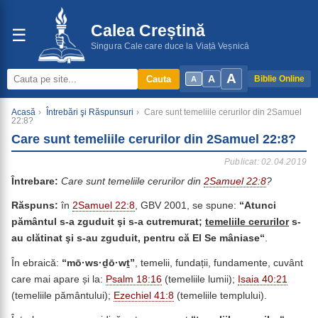
Calea Creștină
☰
Singura Cale care duce la Viață Veșnică
A
A
Cauta
Biblie Online
A
Acasă
›
Întrebări şi Răspunsuri
›
Care sunt temeliile cerurilor din 2Samuel
22:8?
Care sunt temeliile cerurilor din 2Samuel 22:8?
Publicat: 02.04.2019
Întrebare:
Care sunt temeliile cerurilor din
2Samuel 22:8
?
Răspuns:
în
2Samuel 22:8
, GBV 2001, se spune:
“Atunci
pământul s-a zguduit şi s-a cutremurat;
temeliile cerurilor
s-
au clătinat şi s-au zguduit, pentru că El Se mâniase“
.
În ebraică:
“mō·ws·ḏō·wṯ”
, temelii, fundații, fundamente, cuvânt
care mai apare și la:
Psalm 18:16
(temeliile lumii);
Isaia 40:21
(temeliile pământului);
Ezechiel 41:8
(temeliile templului).