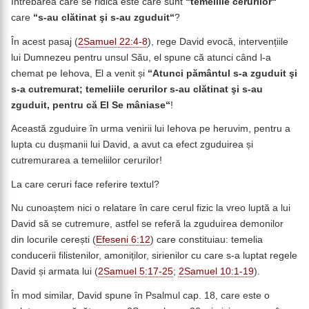
Întrebarea care se ridică este care sunt
“temeliile cerurilor“
care
“s-au clătinat şi s-au zguduit“
?
În acest pasaj (
2Samuel 22:4-8
), rege David evocă, intervențiile
lui Dumnezeu pentru unsul Său, el spune că atunci când l-a
chemat pe Iehova, El a venit și
“Atunci pământul s-a zguduit şi
s-a cutremurat; temeliile cerurilor s-au clătinat şi s-au
zguduit, pentru că El Se mâniase“
!
Această zguduire în urma venirii lui Iehova pe heruvim, pentru a
lupta cu dușmanii lui David, a avut ca efect zguduirea și
cutremurarea a temeliilor cerurilor!
La care ceruri face referire textul?
Nu cunoaștem nici o relatare în care cerul fizic la vreo luptă a lui
David să se cutremure, astfel se referă la zguduirea demonilor
din locurile cerești (
Efeseni 6:12
) care constituiau: temelia
conducerii filistenilor, amoniților, sirienilor cu care s-a luptat regele
David și armata lui (
2Samuel 5:17-25
;
2Samuel 10:1-19
).
În mod similar, David spune în Psalmul cap. 18, care este o