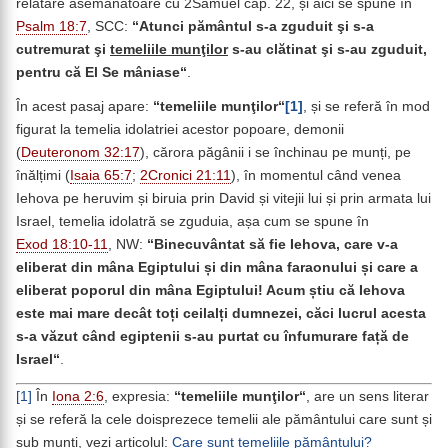
relatare asemănătoare cu 2Samuel cap. 22, și aici se spune în
Psalm 18:7
, SCC:
“Atunci pământul s-a zguduit şi s-a
cutremurat şi
temeliile munţilor
s-au clătinat şi s-au zguduit,
pentru că El Se mâniase“
.
În acest pasaj apare:
“temeliile munţilor“
[1]
, și se referă în mod
figurat la temelia idolatriei acestor popoare, demonii
(
Deuteronom 32:17
), cărora păgânii i se închinau pe munți, pe
înălțimi (
Isaia 65:7
;
2Cronici 21:11
), în momentul când venea
Iehova pe heruvim și biruia prin David și vitejii lui și prin armata lui
Israel, temelia idolatră se zguduia, așa cum se spune în
Exod 18:10-11
, NW:
“
Binecuvântat să fie Iehova, care v-a
eliberat din mâna Egiptului și din mâna faraonului și care a
eliberat poporul din mâna Egiptului! Acum știu că Iehova
este mai mare decât toți ceilalți dumnezei, căci lucrul acesta
s-a văzut când egiptenii s-au purtat cu înfumurare față de
Israel
“
.
[1]
În
Iona 2:6
, expresia:
“temeliile munţilor“
, are un sens literar
și se referă la cele doisprezece temelii ale pământului care sunt și
sub munți, vezi articolul:
Care sunt temeliile pământului?