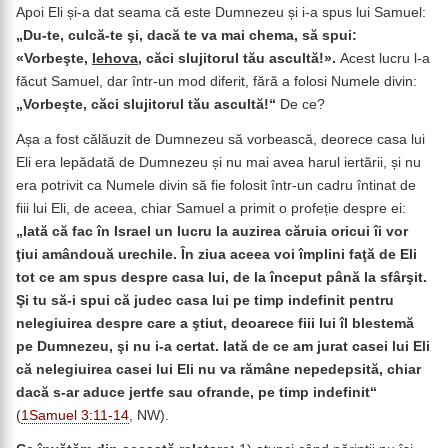
Apoi Eli și-a dat seama că este Dumnezeu și i-a spus lui Samuel:
„Du-te, culcă-te şi, dacă te va mai chema, să spui:
«Vorbeşte,
Iehova
, căci slujitorul tău ascultă!».
Acest lucru l-a
făcut Samuel, dar într-un mod diferit, fără a folosi Numele divin:
„Vorbeşte, căci slujitorul tău ascultă!“
De ce?
Așa a fost călăuzit de Dumnezeu să vorbească, deorece casa lui
Eli era lepădată de Dumnezeu și nu mai avea harul iertării, și nu
era potrivit ca Numele divin să fie folosit într-un cadru întinat de
fiii lui Eli, de aceea, chiar Samuel a primit o profeție despre ei:
„Iată că fac în Israel un lucru la auzirea căruia oricui îi vor
ţiui amândouă urechile. În ziua aceea voi împlini faţă de Eli
tot ce am spus despre casa lui, de la început până la sfârşit.
Şi tu să-i spui că judec casa lui pe timp indefinit pentru
nelegiuirea despre care a ştiut, deoarece fiii lui îl blestemă
pe Dumnezeu, şi nu i-a certat. Iată de ce am jurat casei lui Eli
că nelegiuirea casei lui Eli nu va rămâne nepedepsită, chiar
dacă s-ar aduce jertfe sau ofrande, pe timp indefinit“
(
1Samuel 3:11-14
, NW).