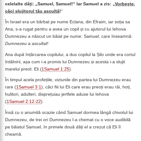
celelalte dăţi: „Samuel, Samuel!“ Iar Samuel a zis: „
Vorbeşte,
căci slujitorul tău ascultă
!
“
În Israel era un bărbat pe nume Eclana, din Efraim, iar soția sa
Ana, s-a rugat pentru a avea un copil și cu ajutorul lui Iehova
Dumnezeu a născut un băiat pe nume: Samuel, care înseamnă:
Dumnezeu a ascultat
!
Ana după înțărcarea copilului, a dus copilul la Șilo unde era cortul
întâlnirii, așa cum i-a promis lui Dumnezeu și acesta i-a slujit
marelui preot: Eli (
1Samuel 1:25
).
În timpul acela profețiile, viziunile din partea lui Dumnezeu erau
rare (
1Samuel 3:1
), căci fiii lui Eli care erau preoți erau răi, hoți,
hulitori, adulteri, disprețuiau jertfele aduse lui Iehova
(
1Samuel 2:12-22
).
Însă cu o anumită ocazie când Samuel dormea lângă chivotul lui
Dumnezeu, de trei ori Dumnezeu l-a chemat cu o voce audibilă
pe băiatul Samuel, în primele două dăți el a crezut că Eli îl
cheamă.