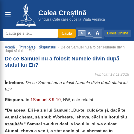
Calea Creștină
☰
Singura Cale care duce la Viață Veșnică
A
A
Cauta
Biblie Online
A
Acasă
›
Întrebări şi Răspunsuri
›
De ce Samuel nu a folosit Numele divin
după sfatul lui Eli?
De ce Samuel nu a folosit Numele divin după
sfatul lui Eli?
Publicat: 18.11.2018
Întrebare:
De ce Samuel nu a folosit Numele divin după sfatul lui
Eli?
Răspuns:
în
1Samuel 3:9-10
, NW, este relatat:
“
De aceea, Eli i-a zis lui Samuel: „Du-te, culcă-te şi, dacă te
va mai chema, să spui: «
Vorbeşte, Iehova, căci slujitorul tău
ascultă
!»“ Samuel s-a dus deci la locul lui şi s-a culcat.
Atunci Iehova a venit, a stat acolo şi l-a chemat ca în