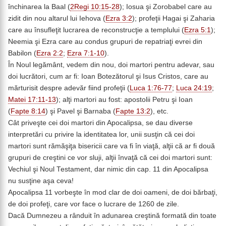
închinarea la Baal (
2Regi 10:15-28
); Iosua şi Zorobabel care au
zidit din nou altarul lui Iehova (
Ezra 3:2
); profeţii Hagai şi Zaharia
care au însufleţit lucrarea de reconstrucţie a templului (
Ezra 5:1
);
Neemia şi Ezra care au condus grupuri de repatriaţi evrei din
Babilon (
Ezra 2:2
;
Ezra 7:1-10
).
În Noul legământ, vedem din nou, doi martori pentru adevar, sau
doi lucrători, cum ar fi: Ioan Botezătorul şi Isus Cristos, care au
mărturisit despre adevăr fiind profeţii (
Luca 1:76-77
;
Luca 24:19
;
Matei 17:11-13
); alţi martori au fost: apostolii Petru şi Ioan
(
Fapte 8:14
) şi Pavel şi Barnaba (
Fapte 13:2
), etc.
Cât priveşte cei doi martori din Apocalipsa, se dau diverse
interpretări cu privire la identitatea lor, unii susţin că cei doi
martori sunt rămăşiţa bisericii care va fi în viaţă, alţii că ar fi două
grupuri de creştini ce vor sluji, alţii învaţă că cei doi martori sunt:
Vechiul şi Noul Testament, dar nimic din cap. 11 din Apocalipsa
nu susţine aşa ceva!
Apocalipsa 11 vorbeşte în mod clar de doi oameni, de doi bărbaţi,
de doi profeţi, care vor face o lucrare de 1260 de zile.
Dacă Dumnezeu a rânduit în adunarea creştină formată din toate