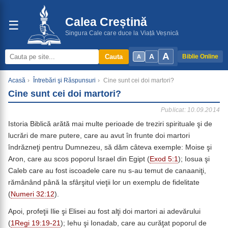
Calea Creștină
☰
Singura Cale care duce la Viață Veșnică
A
A
Cauta
Biblie Online
A
Acasă
›
Întrebări şi Răspunsuri
›
Cine sunt cei doi martori?
Cine sunt cei doi martori?
Publicat: 10.09.2014
Istoria Biblică arătă mai multe perioade de treziri spirituale şi de
lucrări de mare putere, care au avut în frunte doi martori
îndrăzneţi pentru Dumnezeu, să dăm câteva exemple: Moise şi
Aron, care au scos poporul Israel din Egipt (
Exod 5:1
); Iosua şi
Caleb care au fost iscoadele care nu s-au temut de canaaniţi,
rămânând până la sfârşitul vieţii lor un exemplu de fidelitate
(
Numeri 32:12
).
Apoi, profeţii Ilie şi Elisei au fost alţi doi martori ai adevărului
(
1Regi 19:19-21
); Iehu şi Ionadab, care au curăţat poporul de