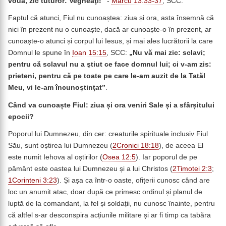
vouă, zic tuturor: Vegheaţi!”
-
Marcu 13:33-37
, SCC.
Faptul că atunci, Fiul nu cunoaștea: ziua și ora, asta însemnă că
nici în prezent nu o cunoaște, dacă ar cunoaște-o în prezent, ar
cunoaște-o atunci și corpul lui Iesus, și mai ales lucrătorii la care
Domnul le spune în
Ioan 15:15
, SCC:
„Nu vă mai zic: sclavi;
pentru că sclavul nu a ştiut ce face domnul lui; ci v-am zis:
prieteni, pentru că pe toate pe care le-am auzit de la Tatăl
Meu, vi le-am încunoştinţat”
.
Când va cunoaște Fiul: ziua și ora veniri Sale și a sfârșitului
epocii?
Poporul lui Dumnezeu, din cer: creaturile spirituale inclusiv Fiul
Său, sunt oștirea lui Dumnezeu (
2Cronici 18:18
), de aceea El
este numit Iehova al oștirilor (
Osea 12:5
). Iar poporul de pe
pământ este oastea lui Dumnezeu și a lui Christos (
2Timotei 2:3
;
1Corinteni 3:23
). Și așa ca într-o oaste, ofițerii cunosc când are
loc un anumit atac, doar după ce primesc ordinul și planul de
luptă de la comandant, la fel și soldații, nu cunosc înainte, pentru
că altfel s-ar desconspira acțiunile militare și ar fi timp ca tabăra