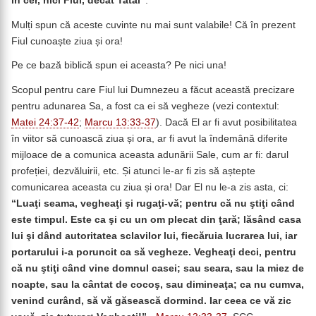
în cer, nici Fiul, decât Tatăl”
.
Mulți spun că aceste cuvinte nu mai sunt valabile! Că în prezent
Fiul cunoaște ziua și ora!
Pe ce bază biblică spun ei aceasta? Pe nici una!
Scopul pentru care Fiul lui Dumnezeu a făcut această precizare
pentru adunarea Sa, a fost ca ei să vegheze (vezi contextul:
Matei 24:37-42
;
Marcu 13:33-37
). Dacă El ar fi avut posibilitatea
în viitor să cunoască ziua și ora, ar fi avut la îndemână diferite
mijloace de a comunica aceasta adunării Sale, cum ar fi: darul
profeției, dezvăluirii, etc. Și atunci le-ar fi zis să aștepte
comunicarea aceasta cu ziua și ora! Dar El nu le-a zis asta, ci:
“
Luaţi seama, vegheaţi şi rugaţi-vă; pentru că nu ştiţi când
este timpul. Este ca şi cu un om plecat din ţară; lăsând casa
lui şi dând autoritatea sclavilor lui, fiecăruia lucrarea lui, iar
portarului i-a poruncit ca să vegheze. Vegheaţi deci, pentru
că nu ştiţi când vine domnul casei; sau seara, sau la miez de
noapte, sau la cântat de cocoş, sau dimineaţa; ca nu cumva,
venind curând, să vă găsească dormind. Iar ceea ce vă zic