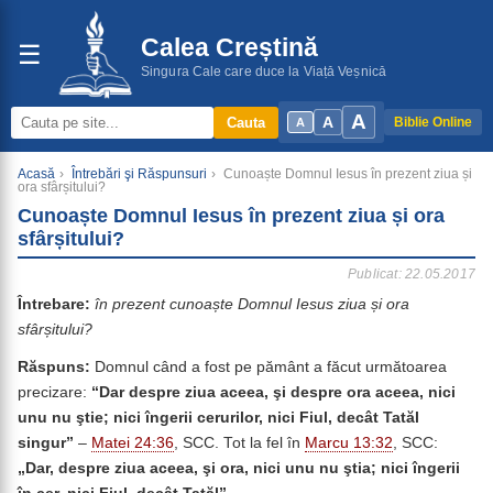
Calea Creștină
☰
Singura Cale care duce la Viață Veșnică
A
A
Cauta
Biblie Online
A
Acasă
›
Întrebări şi Răspunsuri
›
Cunoaște Domnul Iesus în prezent ziua și
ora sfârșitului?
Cunoaște Domnul Iesus în prezent ziua și ora
sfârșitului?
Publicat: 22.05.2017
Întrebare:
în prezent cunoaște Domnul Iesus ziua și ora
sfârșitului?
Răspuns:
Domnul când a fost pe pământ a făcut următoarea
precizare:
“Dar despre ziua aceea, şi despre ora aceea, nici
unu nu ştie; nici îngerii cerurilor, nici Fiul, decât Tatăl
singur”
–
Matei 24:36
, SCC. Tot la fel în
Marcu 13:32
, SCC:
„Dar, despre ziua aceea, şi ora, nici unu nu ştia; nici îngerii