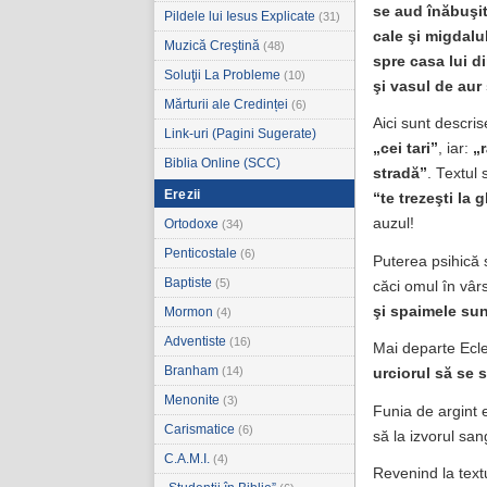
se aud înăbuşit
Pildele lui Iesus Explicate
(31)
cale şi migdalu
Muzică Creştină
(48)
spre casa lui d
Soluţii La Probleme
(10)
şi vasul de aur
Mărturii ale Credinței
(6)
Aici sunt descri
Link-uri (Pagini Sugerate)
„cei tari”
, iar:
„r
Biblia Online (SCC)
stradă”
. Textul
Erezii
“te trezeşti la 
auzul!
Ortodoxe
(34)
Penticostale
(6)
Puterea psihică sl
Baptiste
(5)
căci omul în vâr
şi spaimele sun
Mormon
(4)
Adventiste
(16)
Mai departe Ecl
Branham
(14)
urciorul să se 
Menonite
(3)
Funia de argint 
Carismatice
(6)
să la izvorul san
C.A.M.I.
(4)
Revenind la text