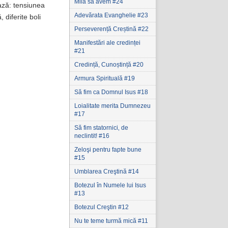
Milă să avem #24
ează: tensiunea
Adevărata Evanghelie #23
 diferite boli
Perseverență Creștină #22
Manifestări ale credinței
#21
Credință, Cunoștință #20
Armura Spirituală #19
Să fim ca Domnul Isus #18
Loialitate merita Dumnezeu
#17
Să fim statornici‚ de
neclintit! #16
Zeloşi pentru fapte bune
#15
Umblarea Creştină #14
Botezul în Numele lui Isus
#13
Botezul Creştin #12
Nu te teme turmă mică #11