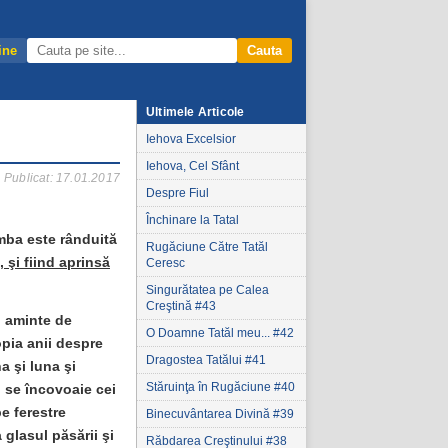
ine
Cauta
Ultimele Articole
Iehova Excelsior
Iehova, Cel Sfânt
Publicat: 17.01.2017
Despre Fiul
Închinare la Tatal
mba este rânduită
Rugăciune Către Tatăl
, şi fiind aprinsă
Ceresc
Singurătatea pe Calea
Creştină #43
i aminte de
O Doamne Tatăl meu... #42
ropia anii despre
Dragostea Tatălui #41
a şi luna şi
Stăruinţa în Rugăciune #40
i se încovoaie cei
pe ferestre
Binecuvântarea Divină #39
 glasul păsării şi
Răbdarea Creştinului #38