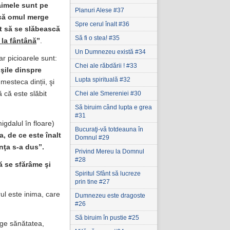
paimele sunt pe
Planuri Alese #37
u că omul merge
Spre cerul înalt #36
nt să se slăbească
Să fi o stea! #35
 la fântână
”
.
Un Dumnezeu există #34
ar picioarele sunt:
Chei ale răbdării ! #33
şile dinspre
Lupta spirituală #32
mesteca dinții, şi
Chei ale Smereniei #30
ă că este slăbit
Să biruim când lupta e grea
#31
migdalul în floare)
Bucuraţi-vă totdeauna în
, de ce este înalt
Domnul #29
inţa s-a dus”.
Privind Mereu la Domnul
#28
ă se sfărâme şi
Spiritul Sfânt să lucreze
prin tine #27
ul este inima, care
Dumnezeu este dragoste
#26
Să biruim în pustie #25
uge sănătatea,