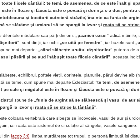
 toate fiicele cântării; te temi, de asemenea, de ce este înalt şi s
l este în floare şi lăcusta este o povară şi dorinţa s-a dus, pentr
intotdeauna şi bocitorii cutreieră străzile; înainte ca funia de argi
 să se sfărâme şi urciorul să se spargă la izvor şi
roata să se strice
se diferitele mădulare sau părți din om:
„paznicii casei”
adică mâinile, i
âşnitorii”
, sunt dinții, iar ochii
„se uită pe ferestre”
, iar buzele sunt
„u
 spune mai departe:
„când slăbeşte uruitul râşnitorilor”
puterea de a 
glasul păsării şi se aud înăbuşit toate fiicele cântării”
, aceasta indic
ăbește, echilibrul, poftele vieții, dorințele, planurile, părul devine alb (
stă se teme, cum spune mai departe Ecleziastul: “
te temi, de asemenea
t pe cale şi migdalul este în floare şi lăcusta este o povară şi dor
eziastul spune de
„funia de argint să se slăbească şi vasul de aur s
spargă la izvor şi
roata să se strice la fântână
”
.
este coloana vertebrală care slbește se încovoaie, vasul de aur și urcior
guin, iar roata este sistemul de circulație al sângelui, vasele sanguine.
ul din
Iacob 3:6
, limba murdărește tot trupul, o personă limbută își dist