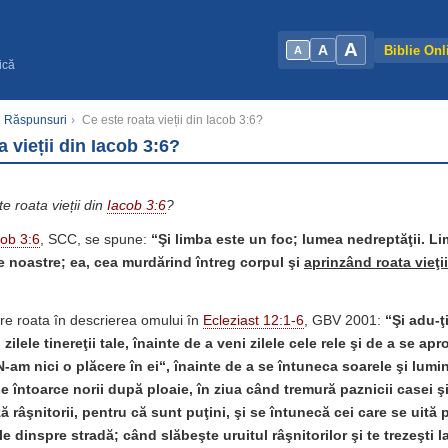
A
A
Biblie Onl
A
ică
şi Răspunsuri
›
Ce este roata vieții din Iacob 3:6?
a vieții din Iacob 3:6?
te roata vieții din
Iacob 3:6
?
cob 3:6
, SCC, se spune:
“
Şi
limba este un foc; lumea nedreptăţii. Li
e noastre; ea, cea murdărind întreg corpul şi
aprinzând
roata vieţii
are roata în descrierea omului în
Ecleziast 12:1-6
, GBV 2001:
“Şi adu-ţ
 zilele tinereţii tale, înainte de a veni zilele cele rele şi de a se ap
N-am nici o plăcere în ei“, înainte de a se întuneca soarele şi lumin
se întoarce norii după ploaie, în ziua când tremură paznicii casei ş
ă râşnitorii, pentru că sunt puţini, şi se întunecă cei care se uită 
le dinspre stradă; când slăbeşte uruitul râşnitorilor şi te trezeşti la