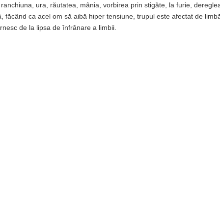
ranchiuna, ura, răutatea, mânia, vorbirea prin stigăte, la furie, deregl
, făcând ca acel om să aibă hiper tensiune, trupul este afectat de limbă,
ornesc de la lipsa de înfrânare a limbii.