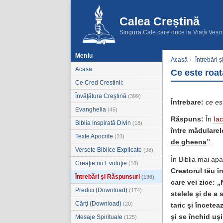
Calea Creștină
Singura Cale care duce la Viață Veșn
Meniu
Acasă
›
Întrebări 
Acasa
Ce este roat
Ce Cred Crestinii:
Învăţătura Creştină
(399)
Întrebare:
ce es
Evanghelia
(45)
Răspuns:
În
Ia
Biblia Inspirată Divin
(18)
între mădularel
Texte Apocrife
(23)
de gheena
”
.
Versete Biblice Explicate
(98)
În Biblia mai ap
Creaţie nu Evoluţie
(18)
Creatorul tău în
Întrebări şi Răspunsuri
(196)
care vei zice: „
Predici (Download)
(174)
stelele şi de a 
Cărţi (Download)
(20)
tari
c
şi înceteaz
şi se închid uşi
Mesaje Spirituale
(125)