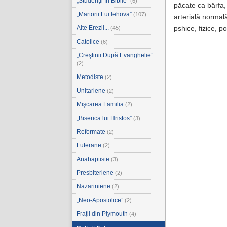
„Studenţii în Biblie”
(6)
păcate ca bârfa, 
„Martorii Lui Iehova”
(107)
arterială normală
Alte Erezii...
(45)
pshice, fizice, p
Catolice
(6)
„Creştinii După Evanghelie”
(2)
Metodiste
(2)
Unitariene
(2)
Mişcarea Familia
(2)
„Biserica lui Hristos”
(3)
Reformate
(2)
Luterane
(2)
Anabaptiste
(3)
Presbiteriene
(2)
Nazariniene
(2)
„Neo-Apostolice”
(2)
Frații din Plymouth
(4)