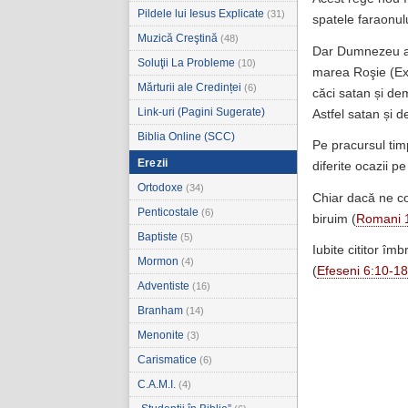
Pildele lui Iesus Explicate
(31)
spatele faraonulu
Muzică Creştină
(48)
Dar Dumnezeu a j
Soluţii La Probleme
(10)
marea Roşie (Exo
Mărturii ale Credinței
(6)
căci satan și dem
Link-uri (Pagini Sugerate)
Astfel satan și d
Biblia Online (SCC)
Pe pracursul timp
Erezii
diferite ocazii p
Ortodoxe
(34)
Chiar dacă ne c
Penticostale
(6)
biruim (
Romani 
Baptiste
(5)
Iubite cititor îm
Mormon
(4)
(
Efeseni 6:10-18
Adventiste
(16)
Branham
(14)
Menonite
(3)
Carismatice
(6)
C.A.M.I.
(4)