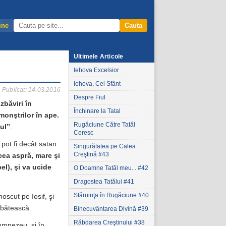
ine
Cauta
Ultimele Articole
Iehova Excelsior
Iehova, Cel Sfânt
Publicat: 14.03.2016
Despre Fiul
băviri în
Închinare la Tatal
monştrilor în ape.
Rugăciune Către Tatăl
ul
”
.
Ceresc
pot fi decât satan
Singurătatea pe Calea
Creştină #43
cea aspră, mare şi
el), şi va ucide
O Doamne Tatăl meu... #42
Dragostea Tatălui #41
Stăruinţa în Rugăciune #40
noscut pe Iosif, şi
rbătească.
Binecuvântarea Divină #39
Răbdarea Creştinului #38
Dumnezeu, și în