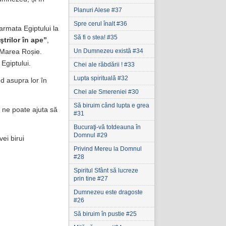
Planuri Alese #37
Spre cerul înalt #36
armata Egiptului la
Să fi o stea! #35
trilor în ape”
,
Un Dumnezeu există #34
n Marea Roșie.
 Egiptului.
Chei ale răbdării ! #33
Lupta spirituală #32
nd asupra lor în
Chei ale Smereniei #30
Să biruim când lupta e grea
 ne poate ajuta să
#31
Bucuraţi-vă totdeauna în
Domnul #29
ei birui
Privind Mereu la Domnul
#28
Spiritul Sfânt să lucreze
prin tine #27
Dumnezeu este dragoste
#26
Să biruim în pustie #25