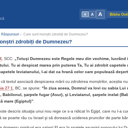
A
A
Biblie Onl
A
ică
şi Răspunsuri
›
Care sunt monștri zdrobiți de Dumnezeu?
onștri zdrobiți de Dumnezeu?
4
, SCC:
„Totuşi Dumnezeu este Regele meu din vechime, lucrând iz
ului. Tu ai despicat marea prin puterea Ta, Tu ai zdrobit capetele 
capetele leviatanului, l-ai dat ca hrană celor care populează deşert
că textul asociază despicarea mării cu zdrobirea monștrilor, aceștia nu 
aia 27:1
, BC, se spune:
“În ziua aceea, Domnul va lovi cu sabia Lui 
, Babilonul, şarpele fugar (Asur), şi Leviatanul, şarpele inelat (Bab
gă mare (Egiptul)”
.
este descris situaţia unui nou rege ce s-a ridicat în Egipt, care nu l-a cu
ă se poarte rău cu Israel şi să dorească uciderea pruncilor de parte bă
 domeniu spiritual era satan! El era în spatele asupririi poporului lui 