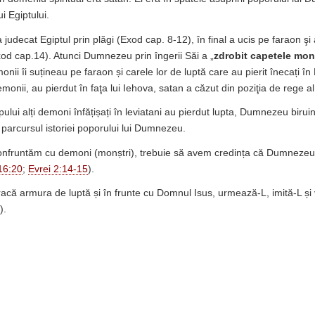
i Egiptului.
udecat Egiptul prin plăgi (Exod cap. 8-12), în final a ucis pe faraon şi 
d cap.14). Atunci Dumnezeu prin îngerii Săi a „
zdrobit capetele monş
onii îi suțineau pe faraon și carele lor de luptă care au pierit înecați î
emonii, au pierdut în faţa lui Iehova, satan a căzut din poziţia de rege al
ului alți demoni înfățișați în leviatani au pierdut lupta, Dumnezeu birui
e parcursul istoriei poporului lui Dumnezeu.
onfruntăm cu demoni (monștri), trebuie să avem credința că Dumnezeu
16:20
;
Evrei 2:14-15
).
bracă armura de luptă și în frunte cu Domnul Isus, urmează-L, imită-L și v
).