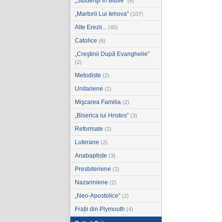
„Studenţii în Biblie”
(6)
„Martorii Lui Iehova”
(107)
Alte Erezii...
(45)
Catolice
(6)
„Creştinii După Evanghelie”
(2)
Metodiste
(2)
Unitariene
(2)
Mişcarea Familia
(2)
„Biserica lui Hristos”
(3)
Reformate
(2)
Luterane
(2)
Anabaptiste
(3)
Presbiteriene
(2)
Nazariniene
(2)
„Neo-Apostolice”
(2)
Frații din Plymouth
(4)