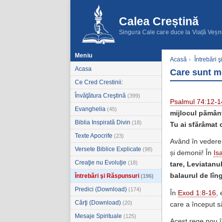
Calea Creștină
Singura Cale care duce la Viață Veșn
Meniu
Acasă
›
Întrebări 
Acasa
Care sunt m
Ce Cred Crestinii:
Învăţătura Creştină
(399)
Psalmul 74:12-1
Evanghelia
(45)
mijlocul pământ
Biblia Inspirată Divin
(18)
Tu ai sfărâmat 
Texte Apocrife
(23)
Având în vedere 
Versete Biblice Explicate
(98)
și demonii! În
Is
Creaţie nu Evoluţie
(18)
tare, Leviatanul
balaurul de lîn
Întrebări şi Răspunsuri
(196)
Predici (Download)
(174)
În
Exod 1:8-16
, 
Cărţi (Download)
(20)
care a început s
Mesaje Spirituale
(125)
Acest rege nou în