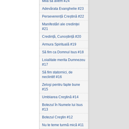
Milă să avem #24
Adevărata Evanghelie #23
Perseverență Creștină #22
Manifestări ale credinței
#21
Credință, Cunoștință #20
Armura Spirituală #19
Să fim ca Domnul Isus #18
Loialitate merita Dumnezeu
#17
Să fim statornici‚ de
neclintit! #16
Zeloşi pentru fapte bune
#15
Umblarea Creştină #14
Botezul în Numele lui Isus
#13
Botezul Creştin #12
Nu te teme turmă mică #11