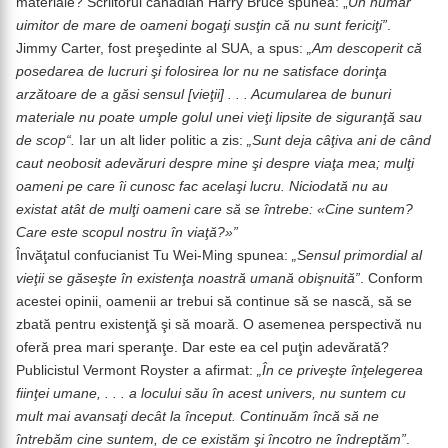
materiale? Scriitorul canadian Harry Bruce spunea: „
Un număr
uimitor de mare de oameni bogaţi susţin că nu sunt fericiţi”
.
Jimmy Carter, fost preşedinte al SUA, a spus:
„Am descoperit că
posedarea de lucruri şi folosirea lor nu ne satisface dorinţa
arzătoare de a găsi sensul [vieţii] . . . Acumularea de bunuri
materiale nu poate umple golul unei vieţi lipsite de siguranţă sau
de scop“.
Iar un alt lider politic a zis:
„Sunt deja câţiva ani de când
caut neobosit adevăruri despre mine şi despre viaţa mea; mulţi
oameni pe care îi cunosc fac acelaşi lucru. Niciodată nu au
existat atât de mulţi oameni care să se întrebe: «Cine suntem?
Care este scopul nostru în viaţă?»”
Învăţatul confucianist Tu Wei-Ming spunea:
„Sensul primordial al
vieţii se găseşte în existenţa noastră umană obişnuită”
. Conform
acestei opinii, oamenii ar trebui să continue să se nască, să se
zbată pentru existenţă şi să moară. O asemenea perspectivă nu
oferă prea mari speranţe. Dar este ea cel puţin adevărată?
Publicistul Vermont Royster a afirmat:
„În ce priveşte înţelegerea
fiinţei umane, . . . a locului său în acest univers, nu suntem cu
mult mai avansaţi decât la început. Continuăm încă să ne
întrebăm cine suntem, de ce existăm şi încotro ne îndreptăm”
.