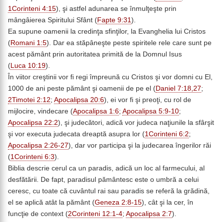
1Corinteni 4:15
), şi astfel adunarea se înmulţeşte prin
mângâierea Spiritului Sfânt (
Fapte 9:31
).
Ea supune oamenii la credinţa sfinţilor, la Evanghelia lui Cristos
(
Romani 1:5
). Dar ea stăpâneşte peste spiritele rele care sunt pe
acest pământ prin autoritatea primită de la Domnul Isus
(
Luca 10:19
).
În viitor creştinii vor fi regi împreună cu Cristos şi vor domni cu El,
1000 de ani peste pământ şi oamenii de pe el (
Daniel 7:18,27
;
2Timotei 2:12
;
Apocalipsa 20:6
), ei vor fi şi preoţi, cu rol de
mijlocire, vindecare (
Apocalipsa 1:6
;
Apocalipsa 5:9-10
;
Apocalipsa 22:2
), şi judecători, adică vor judeca naţiunile la sfârşit
şi vor executa judecata dreaptă asupra lor (
1Corinteni 6:2
;
Apocalipsa 2:26-27
), dar vor participa şi la judecarea îngerilor răi
(
1Corinteni 6:3
).
Biblia descrie cerul ca un paradis, adică un loc al farmecului, al
desfătării. De fapt, paradisul pământesc este o umbră a celui
ceresc, cu toate că cuvântul rai sau paradis se referă la grădină,
el se aplică atât la pământ (
Geneza 2:8-15
), cât şi la cer, în
funcţie de context (
2Corinteni 12:1-4
;
Apocalipsa 2:7
).