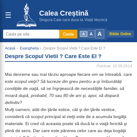
Calea Creștină
☰
Singura Cale care duce la Viață Veșnică
A
A
Cauta
Biblie Online
A
Acasă
›
Evanghelia
›
Despre Scopul Vietii ? Care Este El ?
Despre Scopul Vietii ? Care Este El ?
Publicat: 10.09.2014
Mai devreme sau mai târziu aproape fiecare om se întreabă:
care
este scopul vieţii? Să lucreze din greu pentru a-şi îmbunătăţi
condiţiile de viaţă, să se îngrijească de necesităţile familiei, să
moară după, probabil, 70 sau 80 de ani şi, apoi, să dispară
definitiv?
Mulţi oameni, atât din ţările estice, cât şi din ţările vestice,
consideră că scopul principal al vieţii este de a acumula bogăţii
materiale. Ei cred că aceasta poate să ducă la o viaţă fericită şi
plină de sens. Dar care este părerea celor care au deja bogăţii