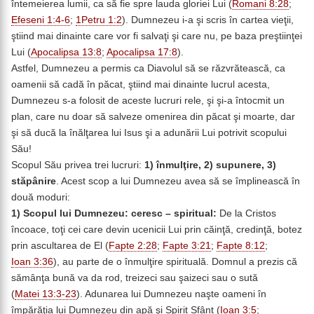
întemeierea lumii, ca să fie spre lauda gloriei Lui (
Romani 8:28
;
Efeseni 1:4-6
;
1Petru 1:2
). Dumnezeu i-a şi scris în cartea vieţii,
ştiind mai dinainte care vor fi salvaţi şi care nu, pe baza preştiinţei
Lui (
Apocalipsa 13:8
;
Apocalipsa 17:8
).
Astfel, Dumnezeu a permis ca Diavolul să se răzvrătească, ca
oamenii să cadă în păcat, ştiind mai dinainte lucrul acesta,
Dumnezeu s-a folosit de aceste lucruri rele, şi şi-a întocmit un
plan, care nu doar să salveze omenirea din păcat şi moarte, dar
şi să ducă la înălţarea lui Isus şi a adunării Lui potrivit scopului
Său!
Scopul Său privea trei lucruri:
1) înmulţire, 2) supunere, 3)
stăpânire
. Acest scop a lui Dumnezeu avea să se împlinească în
două moduri:
1) Scopul lui Dumnezeu: ceresc – spiritual:
De la Cristos
încoace, toţi cei care devin ucenicii Lui prin căinţă, credinţă, botez
prin ascultarea de El (
Fapte 2:28
;
Fapte 3:21
;
Fapte 8:12
;
Ioan 3:36
), au parte de o înmulţire spirituală. Domnul a prezis că
sămânţa bună va da rod, treizeci sau şaizeci sau o sută
(
Matei 13:3-23
). Adunarea lui Dumnezeu naşte oameni în
împărăţia lui Dumnezeu din apă şi Spirit Sfânt (
Ioan 3:5
;