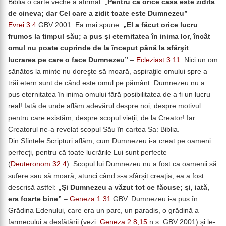
Biblia o carte veche a afirmat: „
Pentru că orice casă este zidită
de cineva; dar Cel care a zidit toate este Dumnezeu”
–
Evrei 3:4
GBV 2001. Ea mai spune:
„
El a făcut orice lucru
frumos la timpul său; a pus şi eternitatea în inima lor, încât
omul nu poate cuprinde de la început până la sfârşit
lucrarea pe care o face Dumnezeu”
–
Ecleziast 3:11
. Nici un om
sănătos la minte nu doreşte să moară, aspiraţile omului spre a
trăi etern sunt de când este omul pe pământ. Dumnezeu nu a
pus eternitatea în inima omului fără posibilitatea de a fi un lucru
real! Iată de unde aflăm adevărul despre noi, despre motivul
pentru care existăm, despre scopul vieţii, de la Creator! Iar
Creatorul ne-a revelat scopul Său în cartea Sa: Biblia.
Din Sfintele Scripturi aflăm, cum Dumnezeu i-a creat pe oameni
perfecţi, pentru că toate lucrările Lui sunt perfecte
(
Deuteronom 32:4
). Scopul lui Dumnezeu nu a fost ca oamenii să
sufere sau să moară, atunci când s-a sfârşit creaţia, ea a fost
descrisă astfel:
„
Şi Dumnezeu a văzut tot ce făcuse; şi, iată,
era foarte bine”
–
Geneza 1:31
GBV. Dumnezeu i-a pus în
Grădina Edenului, care era un parc, un paradis, o grădină a
farmecului a desfătării (vezi:
Geneza 2:8,15
n.s. GBV 2001) şi le-