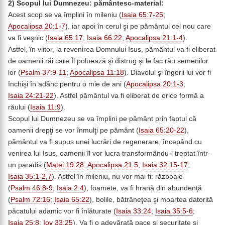
2) Scopul lui Dumnezeu: pământesc-material:
Acest scop se va împlini în mileniu (
Isaia 65:7-25
;
Apocalipsa 20:1-7
), iar apoi în cerul şi pe pământul cel nou care
va fi veşnic (
Isaia 65:17
;
Isaia 66:22
;
Apocalipsa 21:1-4
).
Astfel, în viitor, la revenirea Domnului Isus, pământul va fi eliberat
de oamenii răi care Îl poluează şi distrug şi le fac rău semenilor
lor (
Psalm 37:9-11
;
Apocalipsa 11:18
). Diavolul şi îngerii lui vor fi
închişi în adânc pentru o mie de ani (
Apocalipsa 20:1-3
;
Isaia 24:21-22
). Astfel pământul va fi eliberat de orice formă a
răului (
Isaia 11:9
).
Scopul lui Dumnezeu se va împlini pe pământ prin faptul că
oamenii drepţi se vor înmulţi pe pământ (
Isaia 65:20-22
),
pământul va fi supus unei lucrări de regenerare, începând cu
venirea lui Isus, oamenii îl vor lucra transformându-l treptat într-
un paradis (
Matei 19:28
;
Apocalipsa 21:5
;
Isaia 32:15-17
;
Isaia 35:1-2,7
). Astfel în mileniu, nu vor mai fi: războaie
(
Psalm 46:8-9
;
Isaia 2:4
), foamete, va fi hrană din abundenţă
(
Psalm 72:16
;
Isaia 65:22
), bolile, bătrâneţea şi moartea datorită
păcatului adamic vor fi înlăturate (
Isaia 33:24
;
Isaia 35:5-6
;
Isaia 25:8
;
Iov 33:25
). Va fi o adevărată pace şi securitate şi