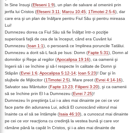
în Sine însuşi (
Efeseni 1:9
), un plan de salvare al omenirii prin
jertfa lui Cristos (
Efeseni 3:11
;
Marcu 10:45
;
1Timotei 2:5-6
), dar
care era şi un plan de înălţare pentru Fiul Său şi pentru mireasa
Lui!
Dumnezeu dorea ca Fiul Său să fie Înălţat într-o poziţie
superioară faţă de cea de la început, când era Cuvânt lui
Dumnezeu (
Ioan 1:1
), o persoană ce împlinea poruncile Tatălui.
Dumnezeu a dorit să-L facă pe Isus: Domn (
Fapte 5:31
), Domn al
domnilor şi Rege al regilor (
Apocalipsa 19:16
), ca oamenii şi
îngerii să i se închine şi să-l respecte în calitate de Domn şi
Stăpân (
Evrei 1:6
;
Apocalipsa 5:12-14
;
Ioan 5:23
)! Dar şi în
slujbele de Mijlocitor (
1Timotei 2:5
), Mare preot (
Evrei 4:14-16
),
Salvator sau Mântuitor (
Fapte 13:23
;
Filipeni 3:20
), şi ca oamenii
să se închine prin El l-a Dumnezeu (
Evrei 7:25
)!
Dumnezeu în preştiinţa Lui i-a ales mai dinainte pe cei ce vor
face parte din adunarea Lui, adică El cunoscând viitorul mai
înainte ca el să se întâmple (
Isaia 46:10
), a cunoscut mai dinainte
pe cei ce vor reacţiona cu credinţă la vestea bună şi care vor
rămâne până la capăt în Cristos, şi i-a ales mai dinainte de