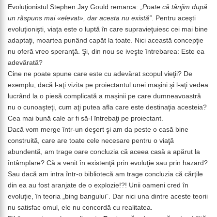
Evoluţionistul Stephen Jay Gould remarca:
„Poate că tânjim după
un răspuns mai «elevat», dar acesta nu există”
. Pentru aceşti
evoluţionişti, viaţa este o luptă în care supravieţuiesc cei mai bine
adaptaţi, moartea punând capăt la toate. Nici această concepţie
nu oferă vreo speranţă. Şi, din nou se iveşte întrebarea: Este ea
adevărată?
Cine ne poate spune care este cu adevărat scopul vieţii? De
exemplu, dacă l-aţi vizita pe proiectantul unei maşini şi l-aţi vedea
lucrând la o piesă complicată a maşinii pe care dumneavoastră
nu o cunoaşteţi, cum aţi putea afla care este destinaţia acesteia?
Cea mai bună cale ar fi să-l întrebaţi pe proiectant.
Dacă vom merge într-un deşert şi am da peste o casă bine
construită, care are toate cele necesare pentru o viaţă
abundentă, am trage oare concluzia că aceea casă a apărut la
întâmplare? Că a venit în existenţă prin evoluţie sau prin hazard?
Sau dacă am intra într-o bibliotecă am trage concluzia că cărţile
din ea au fost aranjate de o explozie!?! Unii oameni cred în
evoluţie, în teoria „bing bangului”. Dar nici una dintre aceste teorii
nu satisfac omul, ele nu concordă cu realitatea.