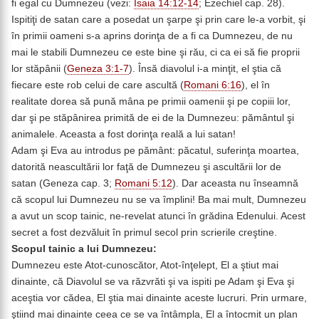
fi egal cu Dumnezeu (vezi:
Isaia 14:12-14
; Ezechiel cap. 28).
Ispitiţi de satan care a posedat un şarpe şi prin care le-a vorbit, şi
în primii oameni s-a aprins dorinţa de a fi ca Dumnezeu, de nu
mai le stabili Dumnezeu ce este bine şi rău, ci ca ei să fie proprii
lor stăpânii (
Geneza 3:1-7
). Însă diavolul i-a minţit, el ştia că
fiecare este rob celui de care ascultă (
Romani 6:16
), el în
realitate dorea să pună mâna pe primii oamenii şi pe copiii lor,
dar şi pe stăpânirea primită de ei de la Dumnezeu: pământul şi
animalele. Aceasta a fost dorinţa reală a lui satan!
Adam şi Eva au introdus pe pământ: păcatul, suferinţa moartea,
datorită neascultării lor faţă de Dumnezeu şi ascultării lor de
satan (Geneza cap. 3;
Romani 5:12
). Dar aceasta nu înseamnă
că scopul lui Dumnezeu nu se va împlini! Ba mai mult, Dumnezeu
a avut un scop tainic, ne-revelat atunci în grădina Edenului. Acest
secret a fost dezvăluit în primul secol prin scrierile creştine.
Scopul tainic a lui Dumnezeu:
Dumnezeu este Atot-cunoscător, Atot-înţelept, El a ştiut mai
dinainte, că Diavolul se va răzvrăti şi va ispiti pe Adam şi Eva şi
aceştia vor cădea, El ştia mai dinainte aceste lucruri. Prin urmare,
ştiind mai dinainte ceea ce se va întâmpla, El a întocmit un plan