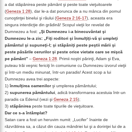
a dat stăpânirea peste pământ şi peste toate vieţuitoarele
(
Geneza 1:28
), dar le-a dat porunca de a nu mânca din pomul
cunoştinţei binelui şi răului (
Geneza 2:16-17
), aceasta era
singura interdicţie din grădină! Scopul vieţii lor revelat de
Dumnezeu a fost:
„Şi Dumnezeu i-a binecuvântat şi
Dumnezeu le-a zis:
„Fiţi roditori şi înmulţiţi-vă şi umpleţi
pământul şi supuneţi-l; şi stăpâniţi peste peştii mării şi
peste păsările cerurilor şi peste orice vietate care se mişcă
pe pământ”
–
Geneza 1:28
. Primii noştri părinţi, Adam şi Eva,
puteau trăi veşnic fericiţi în comuniune cu Dumnezeu izvorul vieţii
şi într-un mediu minunat, într-un paradis! Acest scop a lui
Dumnezeu avea trei aspecte:
1)
înmulţirea oamenilor
şi umplerea pământului;
2)
supunerea pământului
, adică transformarea acestuia într-un
paradis ca Edenul (vezi şi
Geneza 2:15
);
3)
stăpânirea
peste toate tipurile de vieţuitoare.
Dar ce s-a întâmplat?
Satan care a fost un heruvim numit: „Lucifer” înainte de
răzvrătirea sa, a căzut din cauza mândriei lui şi a dorinţei lui de a