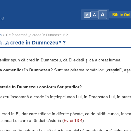
A
A
Biblie Onl
A
ică
a
›
Ce înseamnă „a crede în Dumnezeu” ?
 „a crede în Dumnezeu” ?
nilor spun că cred în Dumnezeu, că El există şi că a creat lumea!
ea oamenilor în Dumnezeu?
Sunt majoritatea românilor: „creştini”, aş
crede în Dumnezeu conform Scripturilor?
zeu înseamnă a crede în înţelepciunea Lui, în Dragostea Lui, în putere
cred în El, dar care trăiesc în diferite păcate, ca de pildă: curvia, în
ciunea Lui care a rânduit căstoria (
Evrei 13:4
).
se încred în puterea Lui, că el este capabil să poarte de grijă celor care 