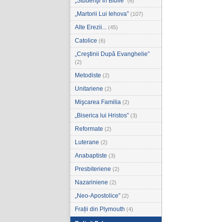
„Studenţii în Biblie”
(6)
„Martorii Lui Iehova”
(107)
Alte Erezii...
(45)
Catolice
(6)
„Creştinii După Evanghelie”
(2)
Metodiste
(2)
Unitariene
(2)
Mişcarea Familia
(2)
„Biserica lui Hristos”
(3)
Reformate
(2)
Luterane
(2)
Anabaptiste
(3)
Presbiteriene
(2)
Nazariniene
(2)
„Neo-Apostolice”
(2)
Frații din Plymouth
(4)