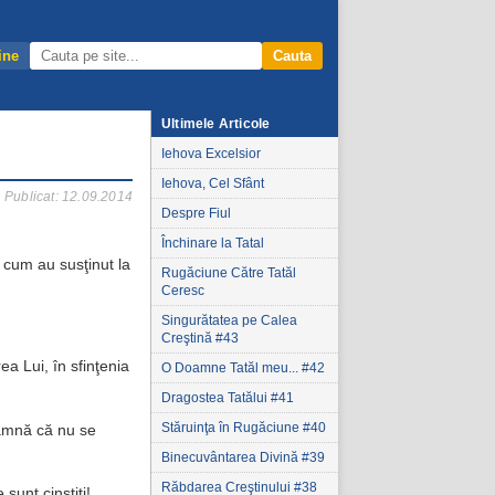
ine
Cauta
Ultimele Articole
Iehova Excelsior
Iehova, Cel Sfânt
Publicat: 12.09.2014
Despre Fiul
Închinare la Tatal
a cum au susţinut la
Rugăciune Către Tatăl
Ceresc
Singurătatea pe Calea
Creştină #43
a Lui, în sfinţenia
O Doamne Tatăl meu... #42
Dragostea Tatălui #41
Stăruinţa în Rugăciune #40
seamnă că nu se
Binecuvântarea Divină #39
Răbdarea Creştinului #38
sunt cinstiţi!