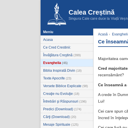
Calea Creștină
Singura Cale care duce la Viață Veșn
Meniu
Acasă
›
Evangheli
Acasa
Ce înseamnă
Ce Cred Crestinii:
Învăţătura Creştină
(399)
Majoritatea oame
Evanghelia
(45)
Cred majoritat
Biblia Inspirată Divin
(18)
recensământ?
Texte Apocrife
(23)
Ce înseamnă a 
Versete Biblice Explicate
(98)
Creaţie nu Evoluţie
(18)
A crede în Dumne
Lui!
Întrebări şi Răspunsuri
(196)
Predici (Download)
(174)
Cei care spun că 
Cărţi (Download)
(20)
încred în înţelep
Mesaje Spirituale
(125)
Cei care fură nu 