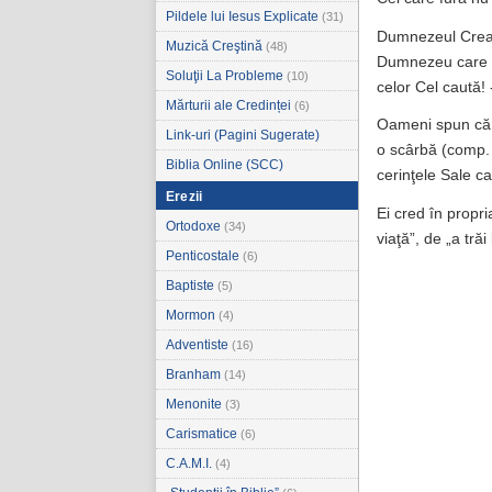
Pildele lui Iesus Explicate
(31)
Dumnezeul Creat
Muzică Creştină
(48)
Dumnezeu care se
Soluţii La Probleme
(10)
celor Cel caută!
Mărturii ale Credinței
(6)
Oameni spun că „
Link-uri (Pagini Sugerate)
o scârbă (comp.
Biblia Online (SCC)
cerinţele Sale ca
Erezii
Ei cred în propri
Ortodoxe
(34)
viaţă”, de „a tră
Penticostale
(6)
Baptiste
(5)
Mormon
(4)
Adventiste
(16)
Branham
(14)
Menonite
(3)
Carismatice
(6)
C.A.M.I.
(4)