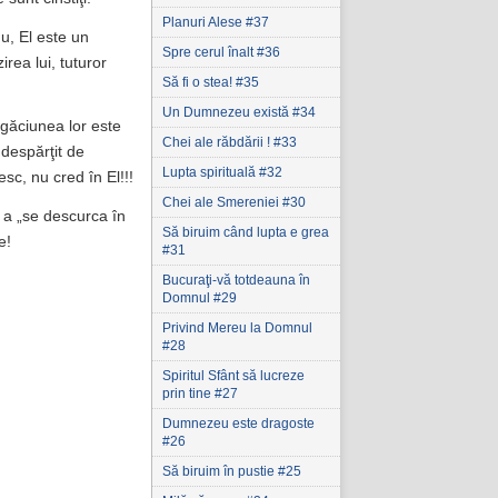
Planuri Alese #37
u, El este un
Spre cerul înalt #36
rea lui, tuturor
Să fi o stea! #35
Un Dumnezeu există #34
găciunea lor este
Chei ale răbdării ! #33
 despărţit de
Lupta spirituală #32
esc, nu cred în El!!!
Chei ale Smereniei #30
e a „se descurca în
Să biruim când lupta e grea
e!
#31
Bucuraţi-vă totdeauna în
Domnul #29
Privind Mereu la Domnul
#28
Spiritul Sfânt să lucreze
prin tine #27
Dumnezeu este dragoste
#26
Să biruim în pustie #25