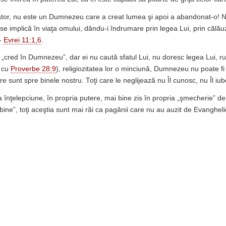
or, nu este un Dumnezeu care a creat lumea şi apoi a abandonat-o! N
 implică în viaţa omului, dându-i îndrumare prin legea Lui, prin călăuzi
 -
Evrei 11:1,6
.
cred în Dumnezeu”, dar ei nu caută sfatul Lui, nu doresc legea Lui, ru
 cu
Proverbe 28:9
), religiozitatea lor o minciună, Dumnezeu nu poate fi
re sunt spre binele nostru. Toţi care le neglijează nu Îl cunosc, nu Îl iub
a înţelepciune, în propria putere, mai bine zis în propria „şmecherie” d
i bine”, toţi aceştia sunt mai răi ca pagânii care nu au auzit de Evangheli