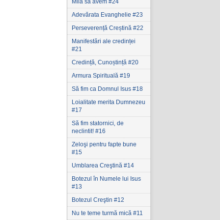
Milă să avem #24
Adevărata Evanghelie #23
Perseverență Creștină #22
Manifestări ale credinței
#21
Credință, Cunoștință #20
Armura Spirituală #19
Să fim ca Domnul Isus #18
Loialitate merita Dumnezeu
#17
Să fim statornici‚ de
neclintit! #16
Zeloşi pentru fapte bune
#15
Umblarea Creştină #14
Botezul în Numele lui Isus
#13
Botezul Creştin #12
Nu te teme turmă mică #11