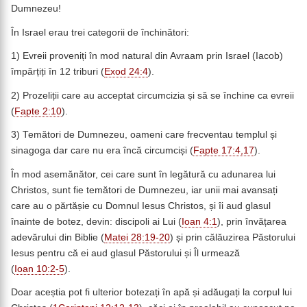
Dumnezeu!
În Israel erau trei categorii de închinători:
1) Evreii proveniți în mod natural din Avraam prin Israel (Iacob)
împărțiți în 12 triburi (
Exod 24:4
).
2) Prozeliții care au acceptat circumcizia și să se închine ca evreii
(
Fapte 2:10
).
3) Temători de Dumnezeu, oameni care frecventau templul și
sinagoga dar care nu era încă circumciși (
Fapte 17:4,17
).
În mod asemănător, cei care sunt în legătură cu adunarea lui
Christos, sunt fie temători de Dumnezeu, iar unii mai avansați
care au o părtășie cu Domnul Iesus Christos, și îi aud glasul
înainte de botez, devin: discipoli ai Lui (
Ioan 4:1
), prin învățarea
adevărului din Biblie (
Matei 28:19-20
) și prin călăuzirea Păstorului
Iesus pentru că ei aud glasul Păstorului și Îl urmează
(
Ioan 10:2-5
).
Doar aceștia pot fi ulterior botezați în apă și adăugați la corpul lui