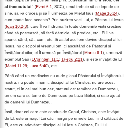
Însă, după ce s-a pus temelia prin:
„
cuvântul
lui Christos, cel
al începutului”
(
Evrei 6:1
, SCC), omul trebuie să se lepede de
sine, să i-a crucea şi să Îl urmează pe Mielul Isus (
Matei 16:24
),
cum poate face aceasta? Prin auzirea vocii Lui, a Păstorului Iesus
(
Ioan 10:2-3
), care Îl va îndruma în toate domeniile vieții creștine,
când să postească, să facă dărnicie, să predice, etc., El îi va
spune: când, cât, cum, etc. Și astfel acel om devine discipol al lui
Iesus, nu discipol al vreunui om, ci ascultând de Păstorul și
Învățătorul oilor, el Îl urmeză pe Învăţătorul (
Marcu 6:1
), urmează
exemplul Său (
1Corinteni 11:1
;
1Petru 2:21
), și este învățat de El
(
Matei 11:29
;
Luca 6:40
), etc.
Până când un credincios nu aude glasul Păstorului și Învățătorului
nostru, nu poate fi numit: discipol al lui Christos, nu are acest
statut, ci în cel mai bun caz, statutul de: temător de Dumnezeu,
un om care se teme de Dumnezeu pe baza Bibliei, și este ajutat
de oamenii lui Dumnezeu.
Însă, doar cel care este condus de Capul, Christos, este învățat
de El, este urmașul Lui căci merge pe urmele Lui, fiind călăuzit de
El, este cu adevărat: discipol al lui Iesus Christos, Fiul lui