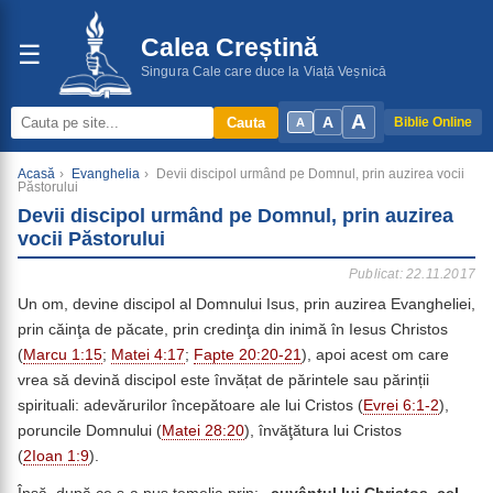
Calea Creștină
☰
Singura Cale care duce la Viață Veșnică
A
A
Cauta
Biblie Online
A
Acasă
›
Evanghelia
›
Devii discipol urmând pe Domnul, prin auzirea vocii
Păstorului
Devii discipol urmând pe Domnul, prin auzirea
vocii Păstorului
Publicat: 22.11.2017
Un om, devine discipol al Domnului Isus, prin auzirea Evangheliei,
prin căinţa de păcate, prin credinţa din inimă în Iesus Christos
(
Marcu 1:15
;
Matei 4:17
;
Fapte 20:20-21
), apoi acest om care
vrea să devină discipol este învățat de părintele sau părinții
spirituali: adevărurilor începătoare ale lui Cristos (
Evrei 6:1-2
),
poruncile Domnului (
Matei 28:20
), învăţătura lui Cristos
(
2Ioan 1:9
).