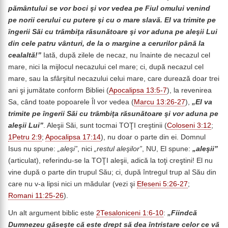
pământului se vor boci şi vor vedea pe Fiul omului venind
pe norii cerului cu putere şi cu o mare slavă. El va trimite pe
îngerii Săi cu trâmbiţa răsunătoare şi vor aduna pe aleşii Lui
din cele patru vânturi, de la o margine a cerurilor până la
cealaltă!”
Iată, după zilele de necaz, nu înainte de necazul cel
mare, nici la mijlocul necazului cel mare; ci, după necazul cel
mare, sau la sfârşitul necazului celui mare, care durează doar trei
ani şi jumătate conform Bibliei (
Apocalipsa 13:5-7
), la revenirea
Sa, când toate popoarele Îl vor vedea (
Marcu 13:26-27
),
„El va
trimite pe îngerii Săi cu trâmbiţa răsunătoare şi vor aduna pe
aleşii Lui”
. Aleşii Săi, sunt tocmai TOŢI creştinii (
Coloseni 3:12
;
1Petru 2:9
;
Apocalipsa 17:14
), nu doar o parte din ei. Domnul
Isus nu spune:
„aleşi”
, nici
„restul aleşilor”
, NU, El spune:
„aleşii”
(articulat), referindu-se la TOŢI aleşii, adică la toţi creştini! El nu
vine după o parte din trupul Său; ci, după întregul trup al Său din
care nu v-a lipsi nici un mădular (vezi şi
Efeseni 5:26-27
;
Romani 11:25-26
).
Un alt argument biblic este
2Tesaloniceni 1:6-10
:
„Fiindcă
Dumnezeu găseşte că este drept să dea întristare celor ce vă