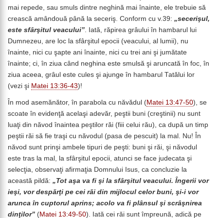
mai repede, sau smuls dintre neghină mai înainte, ele trebuie să
crească amândouă până la seceriş. Conform cu v.39:
„secerişul,
este sfârşitul veacului”
. Iată, răpirea grâului în hambarul lui
Dumnezeu, are loc la sfârşitul epocii (veacului, al lumii), nu
înainte, nici cu şapte ani înainte, nici cu trei ani şi jumătate
înainte; ci, în ziua când neghina este smulsă şi aruncată în foc, în
ziua aceea, grâul este cules şi ajunge în hambarul Tatălui lor
(vezi şi
Matei 13:36-43
)!
În mod asemănător, în parabola cu năvădul (
Matei 13:47-50
), se
scoate în evidenţă acelaşi adevăr, peştii buni (creştinii) nu sunt
luaţi din năvod înaintea peştilor răi (fiii celui rău), ca după un timp
peştii răi să fie traşi cu năvodul (pasa de pescuit) la mal. Nu! În
năvod sunt prinşi ambele tipuri de peşti: buni şi răi, şi năvodul
este tras la mal, la sfârşitul epocii, atunci se face judecata şi
selecţia, observaţi afirmaţia Domnului Isus, ca concluzie la
această pildă:
„Tot aşa va fi şi la sfârşitul veacului. Îngerii vor
ieşi, vor despărţi pe cei răi din mijlocul celor buni, şi-i vor
arunca în cuptorul aprins; acolo va fi plânsul şi scrâşnirea
dinţilor”
(
Matei 13:49-50
). Iată cei răi sunt împreună, adică pe