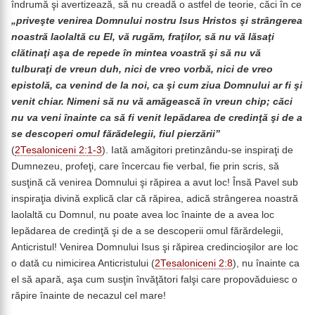
îndrumă şi avertizează, să nu creadă o astfel de teorie, căci în ce
„priveşte venirea Domnului nostru Isus Hristos şi strângerea
noastră laolaltă cu El, vă rugăm, fraţilor, să nu vă lăsaţi
clătinaţi aşa de repede în mintea voastră şi să nu vă
tulburaţi de vreun duh, nici de vreo vorbă, nici de vreo
epistolă, ca venind de la noi, ca şi cum ziua Domnului ar fi şi
venit chiar. Nimeni să nu vă amăgească în vreun chip; căci
nu va veni înainte ca să fi venit lepădarea de credinţă şi de a
se descoperi omul fărădelegii, fiul pierzării”
(
2Tesaloniceni 2:1-3
). Iată amăgitori pretinzându-se inspiraţi de
Dumnezeu, profeţi, care încercau fie verbal, fie prin scris, să
susţină că venirea Domnului şi răpirea a avut loc! Însă Pavel sub
inspiraţia divină explică clar că răpirea, adică strângerea noastră
laolaltă cu Domnul, nu poate avea loc înainte de a avea loc
lepădarea de credinţă şi de a se descoperii omul fărărdelegii,
Anticristul! Venirea Domnului Isus şi răpirea credincioşilor are loc
o dată cu nimicirea Anticristului (
2Tesaloniceni 2:8
), nu înainte ca
el să apară, aşa cum susţin învăţători falşi care propovăduiesc o
răpire înainte de necazul cel mare!