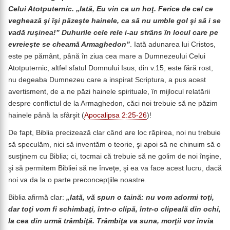
Celui Atotputernic. „Iată, Eu vin ca un hoţ. Ferice de cel ce
veghează şi îşi păzeşte hainele, ca să nu umble gol şi să i se
vadă ruşinea!” Duhurile cele rele i-au strâns în locul care pe
evreieşte se cheamă Armaghedon”
. Iată adunarea lui Cristos,
este pe pământ, până în ziua cea mare a Dumnezeului Celui
Atotputernic, altfel sfatul Domnului Isus, din v.15, este fără rost,
nu degeaba Dumnezeu care a inspirat Scriptura, a pus acest
avertisment, de a ne păzi hainele spirituale, în mijlocul relatării
despre conflictul de la Armaghedon, căci noi trebuie să ne păzim
hainele până la sfârşit (
Apocalipsa 2:25-26
)!
De fapt, Biblia precizează clar când are loc răpirea, noi nu trebuie
să speculăm, nici să inventăm o teorie, şi apoi să ne chinuim să o
susţinem cu Biblia; ci, tocmai că trebuie să ne golim de noi înşine,
şi să permitem Bibliei să ne înveţe, şi ea va face acest lucru, dacă
noi va da la o parte preconcepţiile noastre.
Biblia afirmă clar:
„Iată, vă spun o taină: nu vom adormi toţi,
dar toţi vom fi schimbaţi, într-o clipă, într-o clipeală din ochi,
la cea din urmă trâmbiţă. Trâmbiţa va suna, morţii vor învia