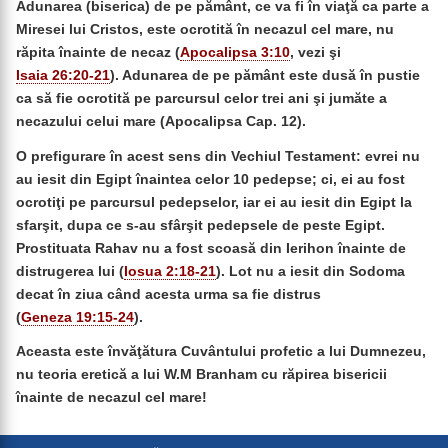
Adunarea (biserica) de pe pământ, ce va fi în viaţă ca parte a
Miresei lui Cristos, este ocrotită în necazul cel mare, nu
răpita înainte de necaz (
Apocalipsa 3:10
, vezi şi
Isaia 26:20-21
). Adunarea de pe pământ este dusă în pustie
ca să fie ocrotită pe parcursul celor trei ani şi jumăte a
necazului celui mare (Apocalipsa Cap. 12).
O prefigurare în acest sens din Vechiul Testament: evrei nu
au iesit din Egipt înaintea celor 10 pedepse; ci, ei au fost
ocrotiţi pe parcursul pedepselor, iar ei au iesit din Egipt la
sfarşit, dupa ce s-au sfârşit pedepsele de peste Egipt.
Prostituata Rahav nu a fost scoasă din Ierihon înainte de
distrugerea lui (
Iosua 2:18-21
). Lot nu a iesit din Sodoma
decat în ziua când acesta urma sa fie distrus
(
Geneza 19:15-24
).
Aceasta este învăţătura Cuvântului profetic a lui Dumnezeu,
nu teoria eretică a lui W.M Branham cu răpirea bisericii
înainte de necazul cel mare!