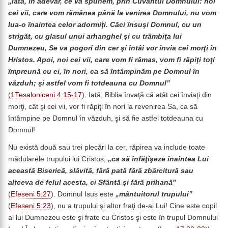
„Iată, în adevăr, ce vă spunem, prin Cuvântul Domnului: noi
cei vii, care vom rămânea până la venirea Domnului, nu vom
lua-o înaintea celor adormiţi. Căci însuşi Domnul, cu un
strigăt, cu glasul unui arhanghel şi cu trâmbiţa lui
Dumnezeu, Se va pogorî din cer şi întâi vor învia cei morţi în
Hristos. Apoi, noi cei vii, care vom fi rămas, vom fi răpiţi toţi
împreună cu ei, în nori, ca să întâmpinăm pe Domnul în
văzduh; şi astfel vom fi totdeauna cu Domnul”
(
1Tesaloniceni 4:15-17
). Iată, Biblia învaţă că atât cei înviaţi din
morţi, cât şi cei vii, vor fi răpiţi în nori la revenirea Sa, ca să
întâmpine pe Domnul în văzduh, şi să fie astfel totdeauna cu
Domnul!
Nu există două sau trei plecări la cer, răpirea va include toate
mădularele trupului lui Cristos,
„ca să înfăţişeze înaintea Lui
această Biserică, slăvită, fără pată fără zbârcitură sau
altceva de felul acesta, ci Sfântă şi fără prihană”
(
Efeseni 5:27
). Domnul Isus este
„mântuitorul trupului”
(
Efeseni 5:23
), nu a trupului şi altor fraţi de-ai Lui! Cine este copil
al lui Dumnezeu este şi frate cu Cristos şi este în trupul Domnului