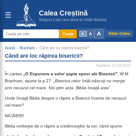
Calea Creștină
☰
Singura Cale care duce la Viață Veșnică
A
A
Cauta
Biblie Online
A
Acasă
›
Branham
›
Când are loc răpirea bisericii?
Când are loc răpirea bisericii?
Publicat: 27.10.2015
În cartea
„O Expunere a celor şapte epoci ale Bisericii”
, W.M.
Branham, spune la p.27:
„Biserica celor întâi-născuţi nu merge
prin necazul cel mare. Noi ştim asta. Biblia învaţă asta”
.
Unde învaţă Biblia despre o răpire a Bisericii înainte de necazul
cel mare?
NICĂIERI!
Biblia vorbeşte de o răpire a credincioşilor la cer, când spune: