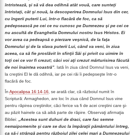
întristează, şi să vă dea odihnă atât vouă, care sunteţi
întristaţi, cât şi nouă, la descoperirea Domnului Isus din cer,
cu îngerii puterii Lui, într-o flacără de foc, ca să
pedepsească pe cei ce nu cunosc pe Dumnezeu şi pe cei ce
nu ascultă de Evanghelia Domnului nostru Isus Hristos. Ei
vor avea ca pedeapsă o pierzare veşnică, de la faţa
Domnului şi de la slava puterii Lui, când va veni, în ziua
aceea, ca să fie proslăvit în sfinţii Săi şi privit cu uimire în
toţi cei ce vor fi crezut; căci voi aţi crezut mărturisirea făcută
de noi înaintea voastră”
. Iată în ziua când Domnul Isus va veni,
la creştini El le dă odihnă, iar pe cei răi îi pedepseşte într-o
flacără de foc.
În
Apocalipsa 16:14-16
, se arată clar, că războiul numit în
Scriptură: Armaghedon, are loc în ziua când Domnul Isus vine
pentru răpirea creştinilor, căci ferice va fi de acei creştini care şi-
au păzit hainele ca să aibă parte de răpire. Observaţi afirmaţia
Bibliei:
„Acestea sunt duhuri de draci, care fac semne
nemaipomenite şi care se duc la împăraţii pământului întreg,
ca să-i strângă pentru războiul zilei celei mari a Dumnezeului