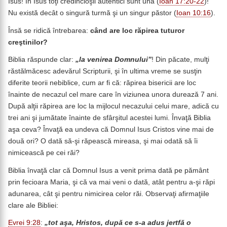
Isus! În Isus toţi credincioşii autentici sunt una (
Ioan 17:20-22
)!
Nu există decât o singură turmă şi un singur păstor (
Ioan 10:16
).
Însă se ridică întrebarea:
când are loc răpirea tuturor
creştinilor?
Biblia răspunde clar:
„la venirea Domnului”
! Din păcate, mulţi
răstălmăcesc adevărul Scripturii, şi în ultima vreme se susţin
diferite teorii nebiblice, cum ar fi că: răpirea bisericii are loc
înainte de necazul cel mare care în viziunea unora durează 7 ani.
După alţii răpirea are loc la mijlocul necazului celui mare, adică cu
trei ani şi jumătate înainte de sfârşitul acestei lumi. Învaţă Biblia
aşa ceva? Învaţă ea undeva că Domnul Isus Cristos vine mai de
două ori? O dată să-şi răpească mireasa, şi mai odată să îi
nimicească pe cei răi?
Biblia învaţă clar că Domnul Isus a venit prima dată pe pământ
prin fecioara Maria, şi că va mai veni o dată, atât pentru a-şi răpi
adunarea, cât şi pentru nimicirea celor răi. Observaţi afirmaţiile
clare ale Bibliei:
Evrei 9:28
:
„tot aşa, Hristos, după ce s-a adus jertfă o