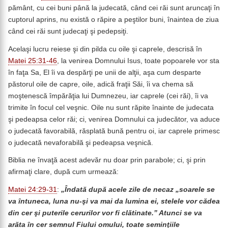
pământ, cu cei buni până la judecată, când cei răi sunt aruncaţi în
cuptorul aprins, nu există o răpire a peştilor buni, înaintea de ziua
când cei răi sunt judecaţi şi pedepsiţi.
Acelaşi lucru reiese şi din pilda cu oile şi caprele, descrisă în
Matei 25:31-46
, la venirea Domnului Isus, toate popoarele vor sta
în faţa Sa, El îi va despărţi pe unii de alţii, aşa cum desparte
păstorul oile de capre, oile, adică fraţii Săi, îi va chema să
moştenescă împărăţia lui Dumnezeu, iar caprele (cei răi), îi va
trimite în focul cel veşnic. Oile nu sunt răpite înainte de judecata
şi pedeapsa celor răi; ci, venirea Domnului ca judecător, va aduce
o judecată favorabilă, răsplată bună pentru oi, iar caprele primesc
o judecată nevaforabilă şi pedeapsa veşnică.
Biblia ne învaţă acest adevăr nu doar prin parabole; ci, şi prin
afirmaţi clare, după cum urmează:
Matei 24:29-31
:
„Îndată după acele zile de necaz „soarele se
va întuneca, luna nu-şi va mai da lumina ei, stelele vor cădea
din cer şi puterile cerurilor vor fi clătinate.” Atunci se va
arăta în cer semnul Fiului omului, toate seminţiile