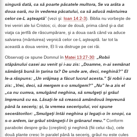
singură dată, ca să poarte păcatele multora, Se va arăta a
doua oară, nu în vederea păcatului, ca să aducă mântuirea
celor ce-L aşteaptă
”
(vezi şi:
Ioan 14:2-3
). Biblia nu vorbeşte de
trei veniri ale lui Cristos; ci, doar de două, prima când şi-a dat
viaţa ca jertfă de răscumpărare, şi a doua oară când va aduce
salvarea (mântuirea) veşnică celor ce-L aşteaptă. Iar tot la
această a doua venire, El îi va distruge pe cei răi.
Observaţi ce spune Domnul în
Matei 13:27-30
:
„Robii
stăpânului casei au venit şi i-au zis: „Doamne, n-ai semănat
sămânţă bună în ţarina ta? De unde are, deci, neghină?” El
le-a răspuns: „Un vrăjmaş a făcut lucrul acesta.” Şi robii i-au
zis: „Vrei, deci, să mergem s-o smulgem?” „Nu” le-a zis el
„ca nu cumva, smulgând neghina, să smulgeţi şi grâul
împreună cu ea. Lăsaţi-le să crească amândouă împreună
până la seceriş; şi, la vremea secerişului, voi spune
secerătorilor: „Smulgeţi întâi neghina şi legaţi-o în snopi, ca
s-o ardem, iar grâul strângeţi-l în grânarul meu.”
Conform
parabolei despre grâu (creştinii) şi neghină (fiii celui rău), cele
două plante cresc în paralel până la seceriş, grâul nu este cules