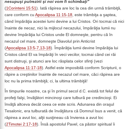
nesupuşi putrezirii şi noi vom fi schimbaţi”
(
1Corinteni 15:51
). Iată răpirea are loc la cea din urmă trâmbiţă,
care conform cu
Apocalipsa 11:15-18
, este trâmbiţa a şaptea,
când împărăţia acestei lumi devine a lui Cristos. Ori tocmai că nici
înainte de necaz, nici la mijlocul necazului, împărăţia lumii nu
devine împărăţia lui Cristos unde El domneşte, pentru că în
necazul cel mare, domneşte Diavolul prin Anticrist
(
Apocalipsa 13:5-7,13-18
). Împărăţia lumii devine împărăţia lui
Cristos când El va împărăţi în veci vecilor, tocmai când cei răi
sunt distruşi, şi atunci are loc răsplata celor sfinţi (vezi
Apocalipsa 11:17-18
). Astfel este imposibilă conform Scripturii, o
răpire a creştinilor înainte de necazul cel mare, căci răpirea are
loc nu la prima trâmbiţă; ci, la ultima trâmbiţă!
În timpurile noastre, ca şi în primul secol d.C. există tot felul de
profeţi falşi, învăţători mincinoşi care tulbură pe credincioşi. Ei
învăţă altceva decât ceea ce este scris. Adunarea din oraşul
Tesalonic, era tulburată de învăţătura că Domnul Isus a venit, că
răpirea a avut loc, alţii susţineau că învierea a avut loc
(
2Timotei 2:17-18
). Însă apostolul Pavel, ca păstor spiritual îi