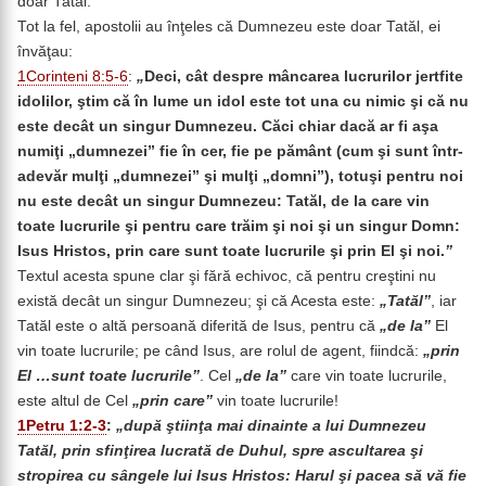
doar Tatăl.
Tot la fel, apostolii au înţeles că Dumnezeu este doar Tatăl, ei
învăţau:
1Corinteni 8:5-6
:
„
Deci, cât despre mâncarea lucrurilor jertfite
idolilor, ştim că în lume un idol este tot una cu nimic şi că nu
este decât un singur Dumnezeu. Căci chiar dacă ar fi aşa
numiţi „dumnezei” fie în cer, fie pe pământ (cum şi sunt într-
adevăr mulţi „dumnezei” şi mulţi „domni”), totuşi pentru noi
nu este decât un singur Dumnezeu: Tatăl, de la care vin
toate lucrurile şi pentru care trăim şi noi şi un singur Domn:
Isus Hristos, prin care sunt toate lucrurile şi prin El şi noi.
”
Textul acesta spune clar şi fără echivoc, că pentru creştini nu
există decât un singur Dumnezeu; şi că Acesta este:
„Tatăl”
, iar
Tatăl este o altă persoană diferită de Isus, pentru că
„de la”
El
vin toate lucrurile; pe când Isus, are rolul de agent, fiindcă:
„prin
El …sunt toate lucrurile”
. Cel
„de la”
care vin toate lucrurile,
este altul de Cel
„prin care”
vin toate lucrurile!
1Petru 1:2-3
:
„după ştiinţa mai dinainte a lui Dumnezeu
Tatăl, prin sfinţirea lucrată de Duhul, spre ascultarea şi
stropirea cu sângele lui Isus Hristos: Harul şi pacea să vă fie