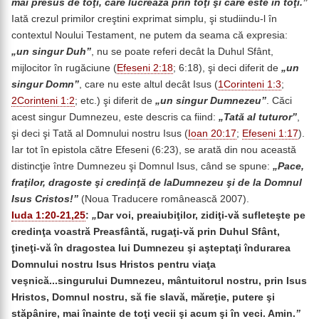
mai presus de toţi, care lucrează prin toţi şi care este în toţi.”
Iată crezul primilor creştini exprimat simplu, şi studiindu-l în
contextul Noului Testament, ne putem da seama că expresia:
„
un singur Duh”
, nu se poate referi decât la Duhul Sfânt,
mijlocitor în rugăciune (
Efeseni 2:18
; 6:18), şi deci diferit de
„un
singur Domn”
, care nu este altul decât Isus (
1Corinteni 1:3
;
2Corinteni 1:2
; etc.) şi diferit de
„un singur Dumnezeu”
. Căci
acest singur Dumnezeu, este descris ca fiind:
„Tată al tuturor”
,
şi deci şi Tată al Domnului nostru Isus (
Ioan 20:17
;
Efeseni 1:17
).
Iar tot în epistola către Efeseni (6:23), se arată din nou această
distincţie între Dumnezeu şi Domnul Isus, când se spune:
„Pace,
fraţilor, dragoste şi credinţă de laDumnezeu şi de la Domnul
Isus Cristos!”
(Noua Traducere românească 2007).
Iuda 1:20-21,25
:
„
Dar voi, preaiubiţilor, zidiţi-vă sufleteşte pe
credinţa voastră Preasfântă, rugaţi-vă prin Duhul Sfânt,
ţineţi-vă în dragostea lui Dumnezeu şi aşteptaţi îndurarea
Domnului nostru Isus Hristos pentru viaţa
veşnică...singurului Dumnezeu, mântuitorul nostru, prin Isus
Hristos, Domnul nostru, să fie slavă, măreţie, putere şi
stăpânire, mai înainte de toţi vecii şi acum şi în veci. Amin.
”