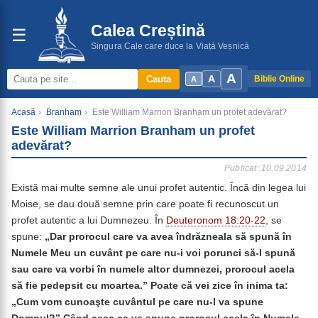
Calea Creștină
☰
Singura Cale care duce la Viață Veșnică
A
A
Cauta
Biblie Online
A
Acasă
›
Branham
›
Este William Marrion Branham un profet adevărat?
Este William Marrion Branham un profet
adevărat?
Publicat: 10.09.2014
Există mai multe semne ale unui profet autentic. Încă din legea lui
Moise, se dau două semne prin care poate fi recunoscut un
profet autentic a lui Dumnezeu. În
Deuteronom 18:20-22
, se
spune:
„Dar prorocul care va avea îndrăzneala să spună în
Numele Meu un cuvânt pe care nu-i voi porunci să-l spună
sau care va vorbi în numele altor dumnezei, prorocul acela
să fie pedepsit cu moartea.” Poate că vei zice în inima ta:
„Cum vom cunoaşte cuvântul pe care nu-l va spune