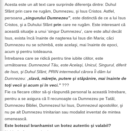
Acesta este un alt text care surprinde diferenţa dintre: Duhul
Sfânt prin care ne rugăm, Dumnezeu, şi Isus Cristos. Astfel,
persoana
„singurului Dumnezeu”
, este distinctă de ce a lui Isus
Cristos, şi a Duhului Sfânt
prin
care ne rugăm. Este interesant că
această situaţie a unui ‘singur Dumnezeu’, care este altul decât
Isus, exista încă înainte de naşterea lui Isus din Maria; căci
Dumnezeu nu se schimbă, este acelaşi, mai înainte de epoci,
acum şi pentru totdeauna.
Întrebarea care se ridică pentru tine iubite cititor, este
următoarea:
Dumnezeul Tău, este Acelaşi, Unicul, Singurul, diferit
de Isus, şi Duhul Sfânt, PRIN intermediul cărora Îi dăm lui
Dumnezeu:
„
slavă, măreţie, putere şi stăpânire, mai înainte de
toţi vecii şi acum şi în veci.”
???
Fie ca fiecare cititor să-şi răspundă personal la această întrebare,
pentru a se asigura că îl recunoaşte ca Dumnezeu pe Tatăl,
Dumnezeu Bibliei, Dumnezeul lui Isus, Dumnezeul apostolilor, şi
nu pe alt Dumnezeu trinitarian sau modalist inventat de mintea
omenească.
Este botezul branhamist un botez autentic şi valabil?