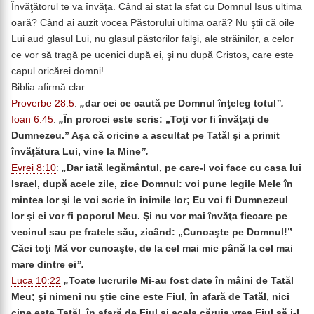
Învăţătorul te va învăţa. Când ai stat la sfat cu Domnul Isus ultima
oară? Când ai auzit vocea Păstorului ultima oară? Nu ştii că oile
Lui aud glasul Lui, nu glasul păstorilor falşi, ale străinilor, a celor
ce vor să tragă pe ucenici după ei, şi nu după Cristos, care este
capul oricărei domni!
Biblia afirmă clar:
Proverbe 28:5
:
„
dar cei ce caută pe Domnul înţeleg totul
”.
Ioan 6:45
:
„
În proroci este scris: „Toţi vor fi învăţaţi de
Dumnezeu.” Aşa că oricine a ascultat pe Tatăl şi a primit
învăţătura Lui, vine la Mine
”.
Evrei 8:10
:
„
Dar iată legământul, pe care-l voi face cu casa lui
Israel, după acele zile, zice Domnul: voi pune legile Mele în
mintea lor şi le voi scrie în inimile lor; Eu voi fi Dumnezeul
lor şi ei vor fi poporul Meu. Şi nu vor mai învăţa fiecare pe
vecinul sau pe fratele său, zicând: „Cunoaşte pe Domnul!”
Căci toţi Mă vor cunoaşte, de la cel mai mic până la cel mai
mare dintre ei
”.
Luca 10:22
„
Toate lucrurile Mi-au fost date în mâini de Tatăl
Meu; şi nimeni nu ştie cine este Fiul, în afară de Tatăl, nici
cine este Tatăl, în afară de Fiul şi acela căruia vrea Fiul să i-L