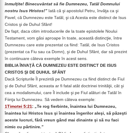
înmulţite! Binecuvântat să fie Dumnezeu, Tatăl Domnului
nostru Isus Hristos!”
Iată că şi apostolul Petru, învăţa ca şi
Pavel, că Dumnezeu este Tatăl, şi că Acesta este distinct de Isus
Cristos şi de Duhul Sfânt!
De fapt, daca citim introducerile de la toate epistolele Noului
Testament, vom găsi aproape în toate, această distincţie, între
Dumnezeu care este prezentat ca fiind: Tatăl, de Isus Cristos
(prezentat ca Fiu sau ca Domn), şi de Duhul Sfânt, dar să prezint
în continuare câteva exemple în acest sens.
BIBLIA ÎNVAŢĂ CĂ DUMNEZEU ESTE DISTINCT DE ISUS
CRISTOS ŞI DE DUHUL SFÂNT
Dacă Scripturile Îl prezintă pe Dumnezeu ca fiind distinct de Fiul
şi de Duhul Sfânt, aceasta ar fi fatal atât doctrinei trinităţii, cât şi
cea a modalismului, care Îl include şi pe Fiul alături de Tatăl în
Fiinţa lui Dumnezeu. Să vedem câteva exemple:
1Timotei 5:21
:
„
Te rog fierbinte, înaintea lui Dumnezeu,
înaintea lui Hristos Isus şi înaintea îngerilor aleşi, să păzeşti
aceste lucruri, fără vreun gând mai dinainte şi să nu faci
nimic cu părtinire.
”