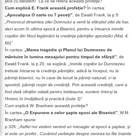
ţara cu blestem!”
La ce se referă această profeţie?
Cum explică E. Frank această profeţie?
În cartea:
„Apocalipsa O carte cu 7 peceţi”
, de Ewald Frank, la p.9:
„
Proorocul dinaintea zilei Domnului a venit la sfârşitul zilei de har,
deci acum în ultima epocă a Bisericii, pentru a întoarce inimile
copiilor din Noul legământ la credinţa părinţilor apostolici (Mal. 4,
6b)”
.
În cartea:
„Marea tragedie şi Planul lui Dumnezeu de
mântuire în lumina mesajului pentru timpul de sfârşit”
, de
Ewald Frank, la p.20, se explică:
„
Inimile copiilor lui Dumnezeu
trebuie întoarse la credinţa părinţilor, adică la început, nu la
părinţii bisericii, nu în case de locuit la părinţi naturali, ci la
apostoli, părinţii noştri de credinţă. Prin această credinţă, care a
fost dată sfinţilor odată pentru totdeauna, suntem întorşi la
Hristos în învăţătură şi practică (Iuda 3)”
Cum explică W. Branham această profeţie?
În cartea
„O Expunere a celor şapte epoci ale Bisericii”
, W.M.
Branham spune:
p.326:
„Astfel noi vedem venind un mesager al epocii a şaptea, şi
el este un profet...Cuvântul vorbeşte despre venirea lui Ilie înainte