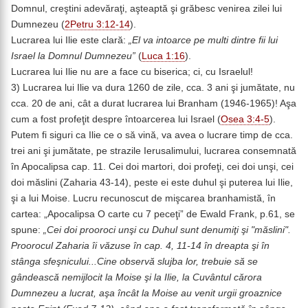
Domnul, creştini adevăraţi, aşteaptă şi grăbesc venirea zilei lui
Dumnezeu (
2Petru 3:12-14
).
Lucrarea lui Ilie este clară:
„El va intoarce pe multi dintre fii lui
Israel la Domnul Dumnezeu”
(
Luca 1:16
).
Lucrarea lui Ilie nu are a face cu biserica; ci, cu Israelul!
3) Lucrarea lui Ilie va dura 1260 de zile, cca. 3 ani şi jumătate, nu
cca. 20 de ani, cât a durat lucrarea lui Branham (1946-1965)! Aşa
cum a fost profeţit despre întoarcerea lui Israel (
Osea 3:4-5
).
Putem fi siguri ca Ilie ce o să vină, va avea o lucrare timp de cca.
trei ani şi jumătate, pe strazile Ierusalimului, lucrarea consemnată
în Apocalipsa cap. 11. Cei doi martori, doi profeţi, cei doi unşi, cei
doi măslini (Zaharia 43-14), peste ei este duhul şi puterea lui Ilie,
şi a lui Moise. Lucru recunoscut de mişcarea branhamistă, în
cartea: „Apocalipsa O carte cu 7 peceţi” de Ewald Frank,
p.61, se
spune:
„
Cei doi prooroci unşi cu Duhul sunt denumiţi şi "măslini".
Proorocul Zaharia îi văzuse în cap. 4, 11-14 în dreapta şi în
stânga sfeşnicului...Cine observă slujba lor, trebuie să se
gândească nemijlocit la Moise şi la Ilie, la Cuvântul cărora
Dumnezeu a lucrat, aşa încât la Moise au venit urgii groaznice