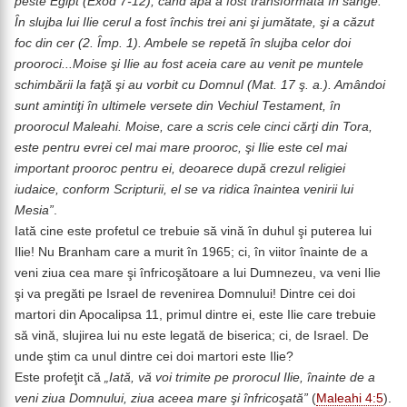
peste Egipt (Exod 7-12), când apa a fost transformată în sânge.
În slujba lui Ilie cerul a fost închis trei ani şi jumătate, şi a căzut
foc din cer (2. Împ. 1). Ambele se repetă în slujba celor doi
prooroci...Moise şi Ilie au fost aceia care au venit pe muntele
schimbării la faţă şi au vorbit cu Domnul (Mat. 17 ş. a.). Amândoi
sunt amintiţi în ultimele versete din Vechiul Testament, în
proorocul Maleahi. Moise, care a scris cele cinci cărţi din Tora,
este pentru evrei cel mai mare prooroc, şi Ilie este cel mai
important prooroc pentru ei, deoarece după crezul religiei
iudaice, conform Scripturii, el se va ridica înaintea venirii lui
Mesia
”
.
Iată cine este profetul ce trebuie să vină în duhul şi puterea lui
Ilie! Nu Branham care a murit în 1965; ci, în viitor înainte de a
veni ziua cea mare şi înfricoşătoare a lui Dumnezeu, va veni Ilie
şi va pregăti pe Israel de revenirea Domnului! Dintre cei doi
martori din Apocalipsa 11, primul dintre ei, este Ilie care trebuie
să vină, slujirea lui nu este legată de biserica; ci, de Israel. De
unde ştim ca unul dintre cei doi martori este Ilie?
Este profeţit că
„Iată, vă voi trimite pe prorocul Ilie, înainte de a
veni ziua Domnului, ziua aceea mare şi înfricoşată”
(
Maleahi 4:5
).