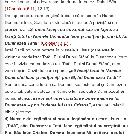
botezul nostru şi adevereşte dându-ne în botez: Duhul Sfânt
(
1Corinteni 6:11
; 12:13).
De fapt orice lucrare creştină trebuie să o facem în Numele
Domnului Isus, Scriptura este clară în această privinţă şi ea
precizează:
„Şi orice faceţi, cu cuvântul sau cu fapta, să
faceţi totul în Numele Domnului Isus şi mulţumiţi, prin El, lui
Dumnezeu Tatăl”
(
Coloseni 3:17
).
Iată! Dacă noi vom boteza în Numele lui Isus (care este în
viziunea modalistă: Tatăl, Fiul şi Duhul Sfânt) la Dumnezeu (care
este în viziunea modalistă tot: Tatăl, Fiul şi Duhul Sfânt), cum
vom împlini Cuvântul care spune:
„să faceţi totul în Numele
Domnului Isus şi mulţumiţi, prin El, lui Dumnezeu Tatăl”
?
Numai dacă considerăm că Domnul Isus este unul şi Dumnezeu
este altul, putem boteza în Numele lui Isus către Dumnezeu! Şi
numai atunci,
răspunsul unei conştiinţe bune înaintea lui
Dumnezeu – prin învierea lui Isus Cristos”
, este unul valabil,
biblic şi corect!
4) Numele de legământ al noului legământ nu este
,,
Isus”, ci
,,
Tată”, căci Dumnezeu Tatăl face legământul cu creştinii, nu
Fiul Său Isus Cristos. Domnul Isus este Mijlocitorul noului