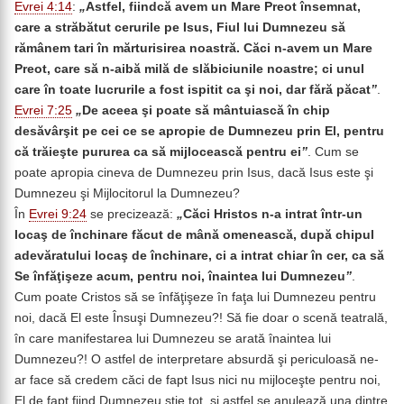
Evrei 4:14
:
„
Astfel, fiindcă avem un Mare Preot însemnat,
care a străbătut cerurile pe Isus, Fiul lui Dumnezeu să
rămânem tari în mărturisirea noastră. Căci n-avem un Mare
Preot, care să n-aibă milă de slăbiciunile noastre; ci unul
care în toate lucrurile a fost ispitit ca şi noi, dar fără păcat
”
.
Evrei 7:25
„
De aceea şi poate să mântuiască în chip
desăvârşit pe cei ce se apropie de Dumnezeu prin El, pentru
că trăieşte pururea ca să mijlocească pentru ei
”
. Cum se
poate apropia cineva de Dumnezeu prin Isus, dacă Isus este şi
Dumnezeu şi Mijlocitorul la Dumnezeu?
În
Evrei 9:24
se precizează:
„
Căci Hristos n-a intrat într-un
locaş de închinare făcut de mână omenească, după chipul
adevăratului locaş de închinare, ci a intrat chiar în cer, ca să
Se înfăţişeze acum, pentru noi, înaintea lui Dumnezeu
”
.
Cum poate Cristos să se înfăţişeze în faţa lui Dumnezeu pentru
noi, dacă El este Însuşi Dumnezeu?! Să fie doar o scenă teatrală,
în care manifestarea lui Dumnezeu se arată înaintea lui
Dumnezeu?! O astfel de interpretare absurdă şi periculoasă ne-
ar face să credem căci de fapt Isus nici nu mijloceşte pentru noi,
El de fapt fiind Dumnezeu ştie tot, şi astfel se anulează una dintre