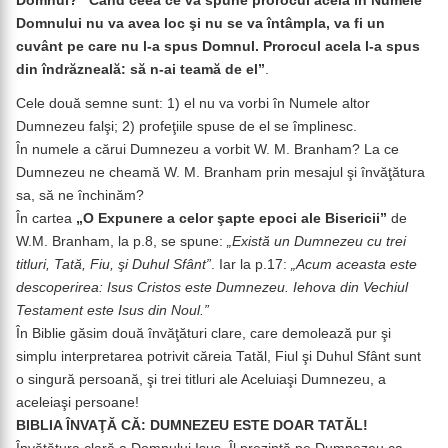
Domnul?” Când ceea ce va spune prorocul acela în Numele
Domnului nu va avea loc şi nu se va întâmpla, va fi un
cuvânt pe care nu l-a spus Domnul. Prorocul acela l-a spus
din îndrăzneală: să n-ai teamă de el”
.
Cele două semne sunt: 1) el nu va vorbi în Numele altor
Dumnezeu falşi; 2) profeţiile spuse de el se împlinesc.
În numele a cărui Dumnezeu a vorbit W. M. Branham? La ce
Dumnezeu ne cheamă W. M. Branham prin mesajul şi învăţătura
sa, să ne închinăm?
În cartea
„O Expunere a celor şapte epoci ale Bisericii”
de
W.M. Branham, la p.8, se spune:
„Există un Dumnezeu cu trei
titluri, Tată, Fiu, şi Duhul Sfânt”
. Iar la p.17:
„Acum aceasta este
descoperirea: Isus Cristos este Dumnezeu. Iehova din Vechiul
Testament este Isus din Noul.”
În Biblie găsim două învăţături clare, care demolează pur şi
simplu interpretarea potrivit căreia Tatăl, Fiul şi Duhul Sfânt sunt
o singură persoană, şi trei titluri ale Aceluiaşi Dumnezeu, a
aceleiaşi persoane!
BIBLIA ÎNVAŢĂ CĂ:
DUMNEZEU ESTE DOAR TATĂL!