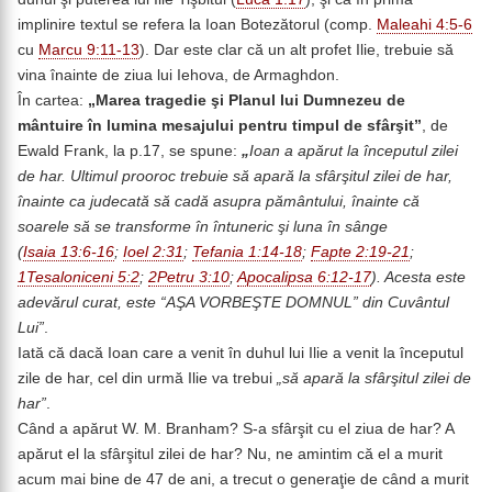
implinire textul se refera la Ioan Botezătorul (comp.
Maleahi 4:5-6
cu
Marcu 9:11-13
). Dar este clar că un alt profet Ilie, trebuie să
vina înainte de ziua lui Iehova, de Armaghdon.
În cartea:
„Marea tragedie şi Planul lui Dumnezeu de
mântuire în lumina mesajului pentru timpul de sfârşit”
, de
Ewald Frank, la p.17, se spune:
„
Ioan a apărut la începutul zilei
de har. Ultimul prooroc trebuie să apară la sfârşitul zilei de har,
înainte ca judecată să cadă asupra pământului, înainte că
soarele să se transforme în întuneric şi luna în sânge
(
Isaia 13:6-16
;
Ioel 2:31
;
Tefania 1:14-18
;
Fapte 2:19-21
;
1Tesaloniceni 5:2
;
2Petru 3:10
;
Apocalipsa 6:12-17
). Acesta este
adevărul curat, este “AŞA VORBEŞTE DOMNUL” din Cuvântul
Lui”
.
Iată că dacă Ioan care a venit în duhul lui Ilie a venit la începutul
zile de har, cel din urmă Ilie va trebui
„să apară la sfârşitul zilei de
har”
.
Când a apărut W. M. Branham? S-a sfârşit cu el ziua de har? A
apărut el la sfârşitul zilei de har? Nu, ne amintim că el a murit
acum mai bine de 47 de ani, a trecut o generaţie de când a murit