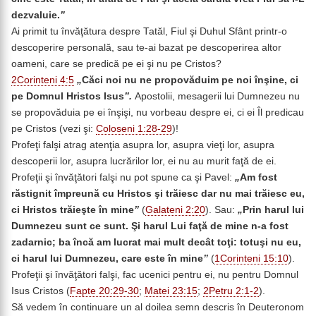
dezvaluie.
”
Ai primit tu învăţătura despre Tatăl, Fiul şi Duhul Sfânt printr-o
descoperire personală, sau te-ai bazat pe descoperirea altor
oameni, care se predică pe ei şi nu pe Cristos?
2Corinteni 4:5
„
Căci noi nu ne propovăduim pe noi înşine, ci
pe Domnul Hristos Isus
”.
Apostolii, mesagerii lui Dumnezeu nu
se propovăduia pe ei înşişi, nu vorbeau despre ei, ci ei Îl predicau
pe Cristos (vezi şi:
Coloseni 1:28-29
)!
Profeţi falşi atrag atenţia asupra lor, asupra vieţi lor, asupra
descoperii lor, asupra lucrărilor lor, ei nu au murit faţă de ei.
Profeţii şi învăţători falşi nu pot spune ca şi Pavel:
„
Am fost
răstignit împreună cu Hristos şi trăiesc dar nu mai trăiesc eu,
ci Hristos trăieşte în mine
”
(
Galateni 2:20
). Sau:
„
Prin harul lui
Dumnezeu sunt ce sunt. Şi harul Lui faţă de mine n-a fost
zadarnic; ba încă am lucrat mai mult decât toţi: totuşi nu eu,
ci harul lui Dumnezeu, care este în mine
”
(
1Corinteni 15:10
).
Profeţii şi învăţători falşi, fac ucenici pentru ei, nu pentru Domnul
Isus Cristos (
Fapte 20:29-30
;
Matei 23:15
;
2Petru 2:1-2
).
Să vedem în continuare un al doilea semn descris în Deuteronom