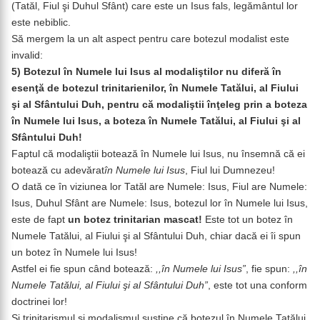
(Tatăl, Fiul şi Duhul Sfânt) care este un Isus fals, legământul lor
este nebiblic.
Să mergem la un alt aspect pentru care botezul modalist este
invalid:
5) Botezul în Numele lui Isus al modaliştilor nu diferă în
esenţă de botezul trinitarienilor, în Numele Tatălui, al Fiului
şi al Sfântului Duh, pentru că modaliştii înţeleg prin a boteza
în Numele lui Isus, a boteza în Numele Tatălui, al Fiului şi al
Sfântului Duh!
Faptul că modaliştii botează în Numele lui Isus, nu însemnă că ei
botează cu adevărat
în Numele lui Isus
, Fiul lui Dumnezeu!
O dată ce în viziunea lor Tatăl are Numele: Isus, Fiul are Numele:
Isus, Duhul Sfânt are Numele: Isus, botezul lor în Numele lui Isus,
este de fapt
un botez trinitarian mascat!
Este tot un botez în
Numele Tatălui, al Fiului şi al Sfântului Duh, chiar dacă ei îi spun
un botez în Numele lui Isus!
Astfel ei fie spun când botează:
,,în Numele lui Isus”
, fie spun:
,,în
Numele Tatălui, al Fiului şi al Sfântului Duh”
, este tot una conform
doctrinei lor!
Şi trinitarismul şi modalismul susţine că botezul în Numele Tatălui,