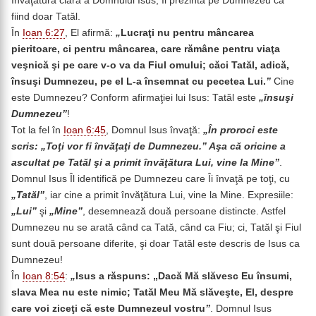
Învăţătura clară a Domnului Isus, Îl prezintă pe Dumnezeu ca
fiind doar Tatăl.
În
Ioan 6:27
, El afirmă:
„
Lucraţi nu pentru mâncarea
pieritoare, ci pentru mâncarea, care rămâne pentru viaţa
veşnică şi pe care v-o va da Fiul omului; căci Tatăl, adică,
însuşi Dumnezeu, pe el L-a însemnat cu pecetea Lui.
”
Cine
este Dumnezeu? Conform afirmaţiei lui Isus: Tatăl este
„însuşi
Dumnezeu”
!
Tot la fel în
Ioan 6:45
, Domnul Isus învaţă:
„În proroci este
scris: „Toţi vor fi învăţaţi de Dumnezeu.” Aşa că oricine a
ascultat pe Tatăl şi a primit învăţătura Lui, vine la Mine”
.
Domnul Isus Îl identifică pe Dumnezeu care Îi învaţă pe toţi, cu
„Tatăl”
, iar cine a primit învăţătura Lui, vine la Mine. Expresiile:
„Lui”
şi
„Mine”
, desemnează două persoane distincte. Astfel
Dumnezeu nu se arată când ca Tată, când ca Fiu; ci, Tatăl şi Fiul
sunt două persoane diferite, şi doar Tatăl este descris de Isus ca
Dumnezeu!
În
Ioan 8:54
:
„
Isus a răspuns: „Dacă Mă slăvesc Eu însumi,
slava Mea nu este nimic; Tatăl Meu Mă slăveşte, El, despre
care voi ziceţi că este Dumnezeul vostru
”
. Domnul Isus