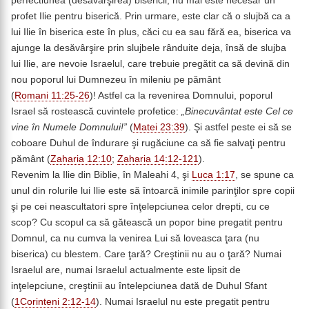
perfectiunea (desăvârşirea) bisericii, nu mai este necesar un
profet Ilie pentru biserică. Prin urmare, este clar că o slujbă ca a
lui Ilie în biserica este în plus, căci cu ea sau fără ea, biserica va
ajunge la desăvârşire prin slujbele rânduite deja, însă de slujba
lui Ilie, are nevoie Israelul, care trebuie pregătit ca să devină din
nou poporul lui Dumnezeu în mileniu pe pământ
(
Romani 11:25-26
)! Astfel ca la revenirea Domnului, poporul
Israel să rostească cuvintele profetice:
„Binecuvântat este Cel ce
vine în Numele Domnului!”
(
Matei 23:39
). Şi astfel peste ei să se
coboare Duhul de îndurare şi rugăciune ca să fie salvaţi pentru
pământ (
Zaharia 12:10
;
Zaharia 14:12-121
).
Revenim la Ilie din Biblie, în Maleahi 4, şi
Luca 1:17
, se spune ca
unul din rolurile lui Ilie este să întoarcă inimile parinţilor spre copii
şi pe cei neascultatori spre înţelepciunea celor drepti, cu ce
scop? Cu scopul ca să gătească un popor bine pregatit pentru
Domnul, ca nu cumva la venirea Lui să loveasca ţara (nu
biserica) cu blestem. Care ţară? Creştinii nu au o ţară? Numai
Israelul are, numai Israelul actualmente este lipsit de
inţelepciune, creştinii au întelepciunea dată de Duhul Sfant
(
1Corinteni 2:12-14
). Numai Israelul nu este pregatit pentru