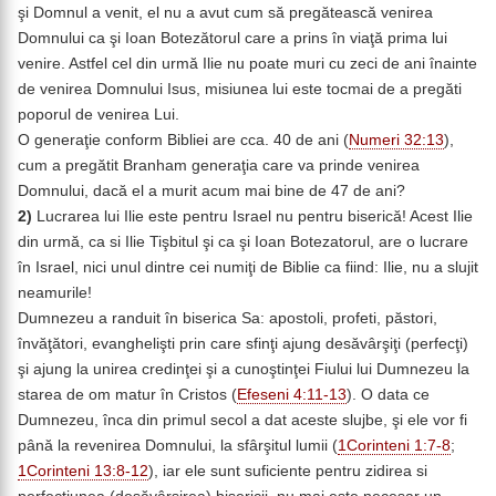
şi Domnul a venit, el nu a avut cum să pregătească venirea
Domnului ca şi Ioan Botezătorul care a prins în viaţă prima lui
venire. Astfel cel din urmă Ilie nu poate muri cu zeci de ani înainte
de venirea Domnului Isus, misiunea lui este tocmai de a pregăti
poporul de venirea Lui.
O generaţie conform Bibliei are cca. 40 de ani (
Numeri 32:13
),
cum a pregătit Branham generaţia care va prinde venirea
Domnului, dacă el a murit acum mai bine de 47 de ani?
2)
Lucrarea lui Ilie este pentru Israel nu pentru biserică! Acest Ilie
din urmă, ca si Ilie Tişbitul şi ca şi Ioan Botezatorul, are o lucrare
în Israel, nici unul dintre cei numiţi de Biblie ca fiind: Ilie, nu a slujit
neamurile!
Dumnezeu a randuit în biserica Sa: apostoli, profeti, păstori,
învăţători, evanghelişti prin care sfinţi ajung desăvârşiţi (perfecţi)
şi ajung la unirea credinţei şi a cunoştinţei Fiului lui Dumnezeu la
starea de om matur în Cristos (
Efeseni 4:11-13
). O data ce
Dumnezeu, înca din primul secol a dat aceste slujbe, şi ele vor fi
până la revenirea Domnului, la sfârşitul lumii (
1Corinteni 1:7-8
;
1Corinteni 13:8-12
), iar ele sunt suficiente pentru zidirea si