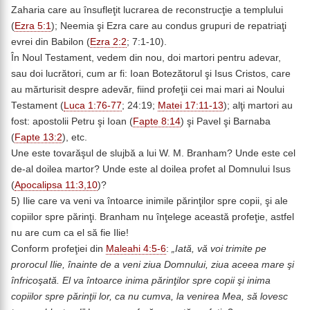
Zaharia care au însufleţit lucrarea de reconstrucţie a templului
(
Ezra 5:1
); Neemia şi Ezra care au condus grupuri de repatriaţi
evrei din Babilon (
Ezra 2:2
; 7:1-10).
În Noul Testament, vedem din nou, doi martori pentru adevar,
sau doi lucrători, cum ar fi: Ioan Botezătorul şi Isus Cristos, care
au mărturisit despre adevăr, fiind profeţii cei mai mari ai Noului
Testament (
Luca 1:76-77
; 24:19;
Matei 17:11-13
); alţi martori au
fost: apostolii Petru şi Ioan (
Fapte 8:14
) şi Pavel şi Barnaba
(
Fapte 13:2
), etc.
Une este tovarăşul de slujbă a lui W. M. Branham? Unde este cel
de-al doilea martor? Unde este al doilea profet al Domnului Isus
(
Apocalipsa 11:3,10
)?
5) Ilie care va veni va întoarce inimile părinţilor spre copii, şi ale
copiilor spre părinţi. Branham nu înţelege această profeţie, astfel
nu are cum ca el să fie Ilie!
Conform profeţiei din
Maleahi 4:5-6
:
„Iată, vă voi trimite pe
prorocul Ilie, înainte de a veni ziua Domnului, ziua aceea mare şi
înfricoşată. El va întoarce inima părinţilor spre copii şi inima
copiilor spre părinţii lor, ca nu cumva, la venirea Mea, să lovesc