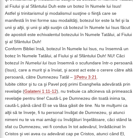
al Fiului şi al Sfântului Duh este un botez în Numele lui Isus!
Astfel şi trinitarismul şi modalismul susţine o fiinţă care se
manifestă în trei forme sau modalităţi, botezul lor este la fel şi la
unii şi alţii, şi unii şi alţii susţin că botezul în Numele lui Isus făcut
de apostoli este echivalentul botezului în Numele Tatălui, al Fiului
şi al Sfântului Duh!
Conform Bibliei însă, botezul în Numele lui Isus, nu însemnă un
botez în Numele Tatălui, al Fiului şi al Sfântului Duh! NU! Căci
botezul
în Numelui lui Isus
însemnă o scufundare într-o persoană
(Isus), care a murit şi a înviat, şi acest act este o cerere către altă
persoană, către Dumnezeu Tatăl –
1Petru 3:21
.
Iubite cititor şi tu ca şi Pavel poţi primi Evanghelia adevărată prin
revelaţie (
Galateni 1:11-12
), nu trebuie ca altcineva să primească
revelaţie pentru tine! Caută-L pe Dumnezeu din toată inima ta,
caută-L până când El se va lăsa găsit de tine. Nu te mulţumi ca
alţii să te înveţe, fi tu personal învăţat de Dumnezeu, şi atunci
nimeni nu te va mai amăgi cu învăţături înşelătoare, căci stând la
sfat cu Dumnezeu, vei fi condus în tot adevărul, înrădăcinat în
Cristos şi vei avea cu adevărat cap pe Cristos, atunci când El,