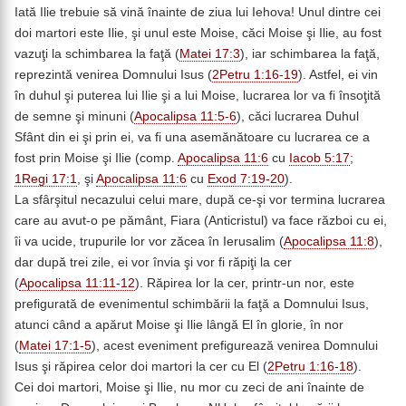
Iată Ilie trebuie să vină înainte de ziua lui Iehova! Unul dintre cei
doi martori este Ilie, şi unul este Moise, căci Moise şi Ilie, au fost
vazuţi la schimbarea la faţă (
Matei 17:3
), iar schimbarea la faţă,
reprezintă venirea Domnului Isus (
2Petru 1:16-19
). Astfel, ei vin
în duhul şi puterea lui Ilie şi a lui Moise, lucrarea lor va fi însoţită
de semne şi minuni (
Apocalipsa 11:5-6
), căci lucrarea Duhul
Sfânt din ei şi prin ei, va fi una asemănătoare cu lucrarea ce a
fost prin Moise şi Ilie (comp.
Apocalipsa 11:6
cu
Iacob 5:17
;
1Regi 17:1
, şi
Apocalipsa 11:6
cu
Exod 7:19-20
).
La sfârşitul necazului celui mare, după ce-şi vor termina lucrarea
care au avut-o pe pământ, Fiara (Anticristul) va face război cu ei,
îi va ucide, trupurile lor vor zăcea în Ierusalim (
Apocalipsa 11:8
),
dar după trei zile, ei vor învia şi vor fi răpiţi la cer
(
Apocalipsa 11:11-12
). Răpirea lor la cer, printr-un nor, este
prefigurată de evenimentul schimbării la faţă a Domnului Isus,
atunci când a apărut Moise şi Ilie lângă El în glorie, în nor
(
Matei 17:1-5
), acest eveniment prefigurează venirea Domnului
Isus şi răpirea celor doi martori la cer cu El (
2Petru 1:16-18
).
Cei doi martori, Moise şi Ilie, nu mor cu zeci de ani înainte de