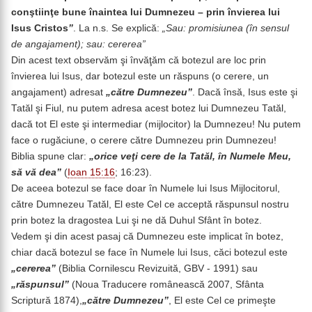
conştiinţe bune înaintea lui Dumnezeu – prin învierea lui
Isus Cristos
”
. La n.s. Se explică:
„Sau: promisiunea (în sensul
de angajament); sau: cererea”
Din acest text observăm şi învăţăm că botezul are loc prin
învierea lui Isus, dar botezul este un răspuns (o cerere, un
angajament) adresat
„către Dumnezeu”
. Dacă însă, Isus este şi
Tatăl şi Fiul, nu putem adresa acest botez lui Dumnezeu Tatăl,
dacă tot El este şi intermediar (mijlocitor) la Dumnezeu! Nu putem
face o rugăciune, o cerere către Dumnezeu prin Dumnezeu!
Biblia spune clar:
„orice veţi cere de la Tatăl, în Numele Meu,
să vă dea”
(
Ioan 15:16
; 16:23).
De aceea botezul se face doar în Numele lui Isus Mijlocitorul,
către Dumnezeu Tatăl, El este Cel ce acceptă răspunsul nostru
prin botez la dragostea Lui şi ne dă Duhul Sfânt în botez.
Vedem şi din acest pasaj că Dumnezeu este implicat în botez,
chiar dacă botezul se face în Numele lui Isus, căci botezul este
„cererea”
(Biblia Cornilescu Revizuită, GBV - 1991) sau
„răspunsul”
(Noua Traducere românească 2007, Sfânta
Scriptură 1874),
„către Dumnezeu”
, El este Cel ce primeşte