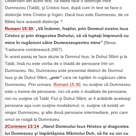
Observăm din acest text, că Biblia face o distincţie între
Dumnezeu (Tatăl), şi Cristos Isus; după cum în text se face o
distincţie între Cristos şi îngeri. Dacă Isus este Dumnezeu, de ce
Biblia face această distincţie ?
Romani 15:30
:
„
Vă îndemn, fraţilor, prin Domnul nostru Isus
Cristos şi prin dragostea Duhului, să vă luptaţi împreună cu
mine în rugăciuni către Dumnezeupentru mine
”
(Noua
Traducere românească 2007).
În acest pasaj se face aluzie la Domnul Isus, la Duhul Sfânt şi la
Tatăl, însă nu este vorba de o triadă de persoane într-un
Dumnezeu. Nu, Dumnezeu este prezentat distinct de Domnul
Isus şi de Duhul Sfânt,
„prin”
care ne luptăm în rugăciuni către
Dumnezeu. Prin urmare,
Romani 15:30
, nu susţine că Dumnezeu
este o treime de persoane, nici că este o dualitate de persoane,
nici nu susţine că Tatăl, Fiul şi Duhul Sfânt, ar fi arătările aceleiaşi
persoane aşa cum susţine modalismul; ci, susţine că există un
singur Dumnezeu, şi alte două persoane intermediare, prin care
omul se roagă la Dumnezeu.
2Corinteni 13:14
:
„
Harul Domnului Isus Hristos şi dragostea
lui Dumnezeu şi împărtăşirea Sfântului Duh, să fie cu voi cu