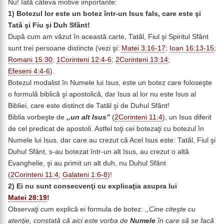
Nu! Iată câteva motive importante:
1) Botezul lor este un botez într-un Isus fals, care este şi
Tată şi Fiu şi Duh Sfânt!
După cum am văzut în această carte, Tatăl, Fiul şi Spiritul Sfânt
sunt trei persoane distincte (vezi şi:
Matei 3:16-17
;
Ioan 16:13-15
;
Romani 15:30
;
1Corinteni 12:4-6
;
2Corinteni 13:14
;
Efeseni 4:4-6
).
Botezul modalist în Numele lui Isus, este un botez care foloseşte
o formulă biblică şi apostolică, dar Isus al lor nu este Isus al
Bibliei, care este distinct de Tatăl şi de Duhul Sfânt!
Biblia vorbeşte de
,,un alt Isus”
(
2Corinteni 11:4
), un Isus diferit
de cel predicat de apostoli. Astfel toţi cei botezaţi cu botezul în
Numele lui Isus, dar care au crezut că Acel Isus este: Tatăl, Fiul şi
Duhul Sfânt, s-au botezat într-un alt Isus, au crezut o altă
Evanghelie, şi au primit un alt duh, nu Duhul Sfânt
(
2Corinteni 11:4
;
Galateni 1:6-8
)!
2) Ei nu sunt consecvenţi cu explicaţia asupra lui
Matei 28:19
!
Observaţi cum explică ei formula de botez:
,,Cine citeşte cu
atenţie, constată că aici este vorba de
Numele
în care să se facă