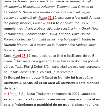
istoricilor bisericii pun această formulare pe seama părinţilor
trinitarieni ai bisericii…În >>Novum Testamentum Graece et
Latine<< de Nestle este redată într-o notă din josul paginii
versiunea originală din
Matei 28:19
, aşa cum a fost dată de unul
din părinţii bisericii, Eusebiu: >>
En to onomati mou
<<
=
…
în
numele meu.
Aceiaşi observaţie este scrisă şi în >>Greek New
Testament<<, Second edition, 1954, London, Bible House.
Porunca botezului formulată astfel: >>şi botezaţi-i înăuntru
în
Numele Meu
<< , ar fi exclus de la început orice rătăcire, orice
tâlcuire ulterioară.”
Dacă
Matei 28:19
, este declarat ca fiind o falsificare, de ce E.
Frank, Îl foloseşte ca argument? El îşi bazează doctrina potrivit
căreia: Tatăl, Fiul şi Duhul Sfânt sunt titluri ale aceleaşi persoane,
pe un fals, descris de ei ca fiind ,,
o falsificare”
!
3) Botezul lor nu poate fi făcut în Numele lui Isus, către
Dumnezeu, pentru că ei nu cred că Dumnezeu este distinct
de Isus!
În
1Petru 3:21
, Noua Traducere românească 2007:
„
aceasta
este o imagine a botezului, care vă mântuieşte acum – el nu
este o îndepărtare a murdăriei de pe trup, ci răspunsul unei