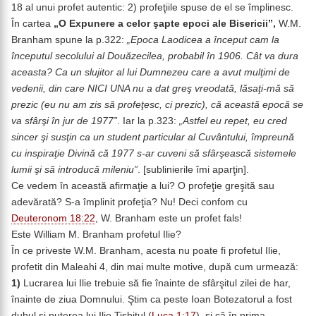
18 al unui profet autentic: 2) profeţiile spuse de el se împlinesc.
În cartea
„O Expunere a celor şapte epoci ale Bisericii”,
W.M.
Branham spune la p.322:
„Epoca Laodicea a început cam la
începutul secolului al Douăzecilea, probabil în 1906. Cât va dura
aceasta? Ca un slujitor al lui Dumnezeu care a avut mulţimi de
vedenii, din care NICI UNA nu a dat greş vreodată, lăsaţi-mă să
prezic (eu nu am zis să profeţesc, ci prezic), că această epocă se
va sfârşi în jur de 1977”
. Iar la p.323:
„Astfel eu repet, eu cred
sincer şi susţin ca un student particular al Cuvântului, împreună
cu inspiraţie Divină că 1977 s-ar cuveni să sfârşească sistemele
lumii şi să introducă mileniu”
. [sublinierile îmi aparţin].
Ce vedem în această afirmaţie a lui? O profeţie greşită sau
adevărată? S-a împlinit profeţia? Nu! Deci confom cu
Deuteronom 18:22
, W. Branham este un profet fals!
Este William M. Branham profetul Ilie?
În ce priveste W.M. Branham, acesta nu poate fi profetul Ilie,
profetit din Maleahi 4, din mai multe motive, după cum urmează:
1)
Lucrarea lui Ilie trebuie să fie înainte de sfârşitul zilei de har,
înainte de ziua Domnului. Ştim ca peste Ioan Botezatorul a fost
duhul şi puterea lui Ilie Tişbitul (
Luca 1:17
), şi că în prima