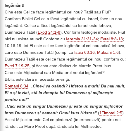
legământ!
Cine este Cel ce face legământul cel nou? Tatăl sau Fiul?
Conform Bibliei Cel ce a făcut legământul cu Israel, face un nou
legământ. Cel ce a făcut legământul cu Israel este Iehova,
Dumnezeu Tatăl (
Exod 24:1-8
). Conform teologiei modaliste, Fiul
nici nu exista atunci! Conform cu
Ieremia 31:31-34
;
Evrei 8:8-13
;
10:16-19, tot El este cel ce face legământul cel nou adică Iehova,
care este Dumnezeu Tatăl (comp. cu
Isaia 63:16
;
Maleahi 1:6
).
Dumnezeu Tatăl este cel ce face legământul cel nou, conform cu:
Evrei 7:19-25
, şi Acesta este distinct de Marele Preot Isus.
Cine este Mijlocitorul sau Mediatorul noului legământ?
Biblia este clară în această privinţă:
Romani 8:34
:
„Cine-i va osândi? Hristos a murit! Ba mai mult,
El a şi înviat, stă la dreapta lui Dumnezeu şi mijloceşte
pentru noi!”
„Căci este un singur Dumnezeu şi este un singur mijlocitor
între Dumnezeu şi oameni: Omul Isus Hristos”
(
1Timotei 2:5
).
Acest Mijlocitor este Cel ce pledează (intermediază) pentru noi
rânduit ca Mare Preot după rânduiala lui Melhisedec: