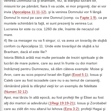
venirea Domnului ca şi Branham, NU, la sfârşitul lucrării lor,
misiunii lor pe pământ, fiara îi va ucide, ei mor prigoniţi, dar ei vor
invia (
Apocalipsa 11:11-12
), şi la venirea Domnului vor fi lângă
Domnul în norul pe care vine Domnul (comp. cu
Fapte 1:9
), ca pe
muntele schimbării la faţă, ei sunt prezenţi la venirea Lui.
Lucrarea lor este cu cca. 1260 de zile, înainte de necazul cel
mare.
4) Ilie ca mesager nu va fi singur; ci, va avea un tovarăş de slujbă
confom cu Apocalipsa 11. Unde este tovarăşul de slujbă a lui
Branham, dacă el este Ilie?
Istoria Biblică arătă mai multe perioade de treziri spirituale şi de
lucrări de mare putere, care au avut în frunte cu doi martori
îndrăzneţi pentru Dumnezeu, să dăm câteva exemple: Moise şi
Aron, care au scos poporul Israel din Egipt (
Exod 5:1
); Iosua şi
Caleb care au fost iscoadele care nu s-au temut de canaaniţi,
rămânând până la sfârşitul vieţii lor un exemplu de fidelitate
(
Numeri 32:12
).
Apoi, mai târziu în altă epocă, au fost profeţii Ilie şi Elisei au fost
alţi doi martori ai adevărului (
1Regi 19:19-21
); Iosua şi Zorobabel
care au zidit din nou altarul lui Iehova (
Ezra 3:2
); profeţii Hagai şi