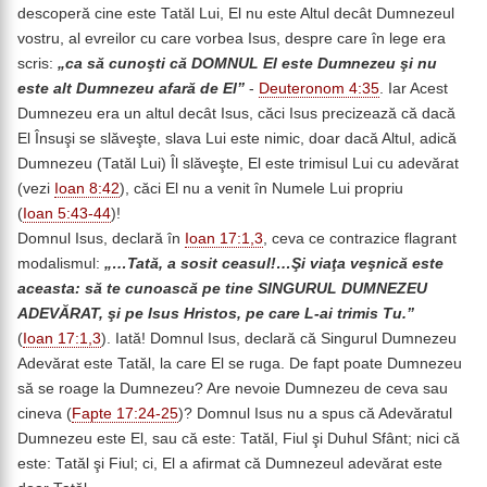
descoperă cine este Tatăl Lui, El nu este Altul decât Dumnezeul
vostru, al evreilor cu care vorbea Isus, despre care în lege era
scris:
„
ca să cunoşti că DOMNUL El este Dumnezeu şi nu
este alt Dumnezeu afară de El”
-
Deuteronom 4:35
. Iar Acest
Dumnezeu era un altul decât Isus, căci Isus precizează că dacă
El Însuşi se slăveşte, slava Lui este nimic, doar dacă Altul, adică
Dumnezeu (Tatăl Lui) Îl slăveşte, El este trimisul Lui cu adevărat
(vezi
Ioan 8:42
), căci El nu a venit în Numele Lui propriu
(
Ioan 5:43-44
)!
Domnul Isus, declară în
Ioan 17:1,3
, ceva ce contrazice flagrant
modalismul:
„…Tată, a sosit ceasul!…Şi viaţa veşnică este
aceasta: să te cunoască pe tine SINGURUL DUMNEZEU
ADEVĂRAT, şi pe Isus Hristos, pe care L-ai trimis Tu.”
(
Ioan 17:1,3
). Iată! Domnul Isus, declară că Singurul Dumnezeu
Adevărat este Tatăl, la care El se ruga. De fapt poate Dumnezeu
să se roage la Dumnezeu? Are nevoie Dumnezeu de ceva sau
cineva (
Fapte 17:24-25
)? Domnul Isus nu a spus că Adevăratul
Dumnezeu este El, sau că este: Tatăl, Fiul şi Duhul Sfânt; nici că
este: Tatăl şi Fiul; ci, El a afirmat că Dumnezeul adevărat este