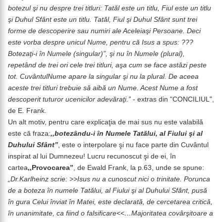
botezul şi nu despre trei titluri: Tatăl este un titlu, Fiul este un titlu
şi Duhul Sfânt este un titlu. Tatăl, Fiul şi Duhul Sfânt sunt trei
forme de descoperire sau numiri ale Aceleiaşi Persoane. Deci
este vorba despre unicul Nume, pentru că Isus a spus: ???
Botezaţi-i în Numele (singular)”, şi nu în Numele (plural),
repetând de trei ori cele trei titluri, aşa cum se face astăzi peste
tot. CuvântulNume apare la singular şi nu la plural. De aceea
aceste trei titluri trebuie să aibă un Nume. Acest Nume a fost
descoperit tuturor ucenicilor adevăraţi.”
- extras din "CONCILIUL",
de E. Frank.
Un alt motiv, pentru care explicaţia de mai sus nu este valabilă
este că fraza:
,,botezându-i în Numele Tatălui, al Fiului şi al
Duhului Sfânt”
, este o interpolare şi nu face parte din Cuvântul
inspirat al lui Dumnezeu! Lucru recunoscut şi de ei, în
cartea
,,Provocarea”
, de Ewald Frank, la p.63, unde se spune:
„Dr.Karlheinz scrie: >>Isus nu a cunoscut nici o trinitate. Porunca
de a boteza în numele Tatălui, al Fiului şi al Duhului Sfânt, pusă
în gura Celui înviat în Matei, este declarată, de cercetarea critică,
în unanimitate, ca fiind o falsificare<<…Majoritatea covârşitoare a