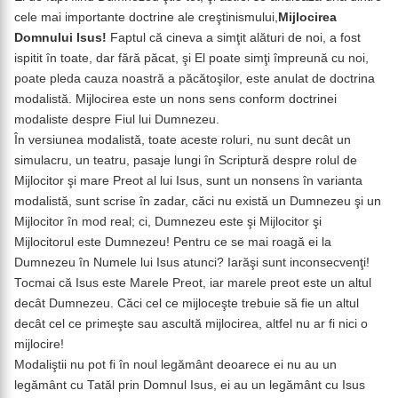
cele mai importante doctrine ale creştinismului,
Mijlocirea
Domnului Isus!
Faptul că cineva a simţit alături de noi, a fost
ispitit în toate, dar fără păcat, şi El poate simţi împreună cu noi,
poate pleda cauza noastră a păcătoşilor, este anulat de doctrina
modalistă. Mijlocirea este un nons sens conform doctrinei
modaliste despre Fiul lui Dumnezeu.
În versiunea modalistă, toate aceste roluri, nu sunt decât un
simulacru, un teatru, pasaje lungi în Scriptură despre rolul de
Mijlocitor şi mare Preot al lui Isus, sunt un nonsens în varianta
modalistă, sunt scrise în zadar, căci nu există un Dumnezeu şi un
Mijlocitor în mod real; ci, Dumnezeu este şi Mijlocitor şi
Mijlocitorul este Dumnezeu! Pentru ce se mai roagă ei la
Dumnezeu în Numele lui Isus atunci? Iarăşi sunt inconsecvenţi!
Tocmai că Isus este Marele Preot, iar marele preot este un altul
decât Dumnezeu. Căci cel ce mijloceşte trebuie să fie un altul
decât cel ce primeşte sau ascultă mijlocirea, altfel nu ar fi nici o
mijlocire!
Modaliştii nu pot fi în noul legământ deoarece ei nu au un
legământ cu Tatăl prin Domnul Isus, ei au un legământ cu Isus