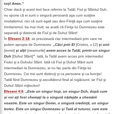
toţi! Amin.
”
Chiar dacă şi acest text face referire la Tatăl, Fiul şi Sfântul Duh,
nu spune că ei sunt o singură persoană aşa cum susţine
modalismul, nici că sunt egali sau deo-Fiinţă aşa cum susţine
trinitarismul, ba mai mult, se arată că Fiinţa lui Dumnezeu este
separată şi distinctă de Fiul şi de Duhul Sfânt!
În
Efeseni 2:18
, se precizează clar intermediarii prin care ne
putem apropia de Dumnezeu:
„Căci prin El
[Cristos, v.12]
şi unii
[evreii]
şi alţii
[neamurile]
avem acces la Tatăl, printr-un singur
Duh
[Duhul Sfânt]
”
. Iată, la Tatăl avem acces prin intermediul
Fiului şi a Duhului Sfânt. Iată că Fiul şi Duhul Sfânt sunt
intermediari la Dumnezeu, ei nu fac parte din Fiinţa lui
Dumnezeu. Cei trei sunt distincţi şi ca persoane şi ca funcţie!
Tatăl fiind Dumnezeu şi ascultătorul final al rugăciunii, iar Fiul şi
Duhul Sfânt mijlocitori!
Efeseni 4:6
:
„Este un singur trup, un singur Duh, după cum
şi voi aţi fost chemaţi la o singură nădejde a chemării
voastre. Este un singur Domn, o singură credinţă, un singur
botez. Este un singur Dumnezeu şi Tată al tuturor, care este