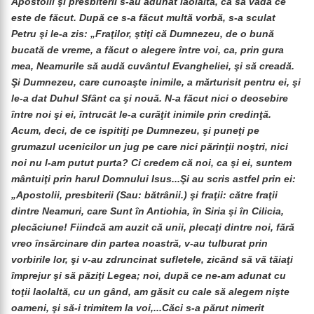
Apostolii şi presbiterii s-au adunat laolaltă, ca să vadă ce
este de făcut. După ce s-a făcut multă vorbă, s-a sculat
Petru şi le-a zis: „Fraţilor, ştiţi că Dumnezeu, de o bună
bucată de vreme, a făcut o alegere între voi, ca, prin gura
mea, Neamurile să audă cuvântul Evangheliei, şi să creadă.
Şi Dumnezeu, care cunoaşte inimile, a mărturisit pentru ei, şi
le-a dat Duhul Sfânt ca şi nouă. N-a făcut nici o deosebire
între noi şi ei, întrucât le-a curăţit inimile prin credinţă.
Acum, deci, de ce ispitiţi pe Dumnezeu, şi puneţi pe
grumazul ucenicilor un jug pe care nici părinţii noştri, nici
noi nu l-am putut purta? Ci credem că noi, ca şi ei, suntem
mântuiţi prin harul Domnului Isus...Şi au scris astfel prin ei:
„Apostolii, presbiterii (Sau: bătrânii.) şi fraţii: către fraţii
dintre Neamuri, care Sunt în Antiohia, în Siria şi în Cilicia,
plecăciune! Fiindcă am auzit că unii, plecaţi dintre noi, fără
vreo însărcinare din partea noastră, v-au tulburat prin
vorbirile lor, şi v-au zdruncinat sufletele, zicând să vă tăiaţi
împrejur şi să păziţi Legea; noi, după ce ne-am adunat cu
toţii laolaltă, cu un gând, am găsit cu cale să alegem nişte
oameni, şi să-i trimitem la voi,...Căci s-a părut nimerit