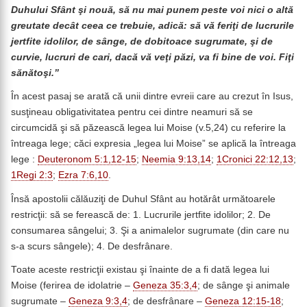
Duhului Sfânt şi nouă, să nu mai punem peste voi nici o altă
greutate decât ceea ce trebuie, adică: să vă feriţi de lucrurile
jertfite idolilor, de sânge, de dobitoace sugrumate, şi de
curvie, lucruri de cari, dacă vă veţi păzi, va fi bine de voi. Fiţi
sănătoşi.”
În acest pasaj se arată că unii dintre evreii care au crezut în Isus,
susţineau obligativitatea pentru cei dintre neamuri să se
circumcidă şi să păzească legea lui Moise (v.5,24) cu referire la
întreaga lege; căci expresia „legea lui Moise” se aplică la întreaga
lege :
Deuteronom 5:1,12-15
;
Neemia 9:13,14
;
1Cronici 22:12,13
;
1Regi 2:3
;
Ezra 7:6,10
.
Însă apostolii călăuziţi de Duhul Sfânt au hotărât următoarele
restricţii: să se ferească de: 1. Lucrurile jertfite idolilor; 2. De
consumarea sângelui; 3. Şi a animalelor sugrumate (din care nu
s-a scurs sângele); 4. De desfrânare.
Toate aceste restricţii existau şi înainte de a fi dată legea lui
Moise (ferirea de idolatrie –
Geneza 35:3,4
; de sânge şi animale
sugrumate –
Geneza 9:3,4
; de desfrânare –
Geneza 12:15-18
;