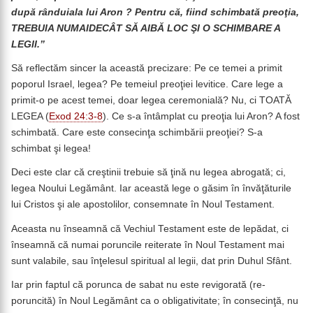
după rânduiala lui Aron ? Pentru că, fiind schimbată preoţia,
TREBUIA NUMAIDECÂT SĂ AIBĂ LOC ŞI O SCHIMBARE A
LEGII.”
Să reflectăm sincer la această precizare: Pe ce temei a primit
poporul Israel, legea? Pe temeiul preoţiei levitice. Care lege a
primit-o pe acest temei, doar legea ceremonială? Nu, ci TOATĂ
LEGEA (
Exod 24:3-8
). Ce s-a întâmplat cu preoţia lui Aron? A fost
schimbată. Care este consecinţa schimbării preoţiei? S-a
schimbat şi legea!
Deci este clar că creştinii trebuie să ţină nu legea abrogată; ci,
legea Noului Legământ. Iar această lege o găsim în învăţăturile
lui Cristos şi ale apostolilor, consemnate în Noul Testament.
Aceasta nu înseamnă că Vechiul Testament este de lepădat, ci
înseamnă că numai poruncile reiterate în Noul Testament mai
sunt valabile, sau înţelesul spiritual al legii, dat prin Duhul Sfânt.
Iar prin faptul că porunca de sabat nu este revigorată (re-
poruncită) în Noul Legământ ca o obligativitate; în consecinţă, nu