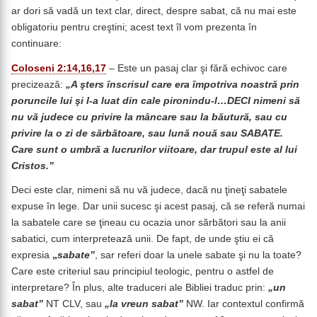
ar dori să vadă un text clar, direct, despre sabat, că nu mai este
obligatoriu pentru creştini; acest text îl vom prezenta în
continuare:
Coloseni 2:14,16,17
– Este un pasaj clar şi fără echivoc care
precizează:
„A şters înscrisul care era împotriva noastră prin
poruncile lui şi l-a luat din cale pironindu-l…DECI nimeni să
nu vă judece cu privire la mâncare sau la băutură, sau cu
privire la o zi de sărbătoare, sau lună nouă sau SABATE.
Care sunt o umbră a lucrurilor viitoare, dar trupul este al lui
Cristos.”
Deci este clar, nimeni să nu vă judece, dacă nu ţineţi sabatele
expuse în lege. Dar unii sucesc şi acest pasaj, că se referă numai
la sabatele care se ţineau cu ocazia unor sărbători sau la anii
sabatici, cum interpretează unii. De fapt, de unde ştiu ei că
expresia
„
sabate”
, sar referi doar la unele sabate şi nu la toate?
Care este criteriul sau principiul teologic, pentru o astfel de
interpretare? În plus, alte traduceri ale Bibliei traduc prin:
„un
sabat”
NT CLV, sau
„la vreun sabat”
NW. Iar contextul confirmă