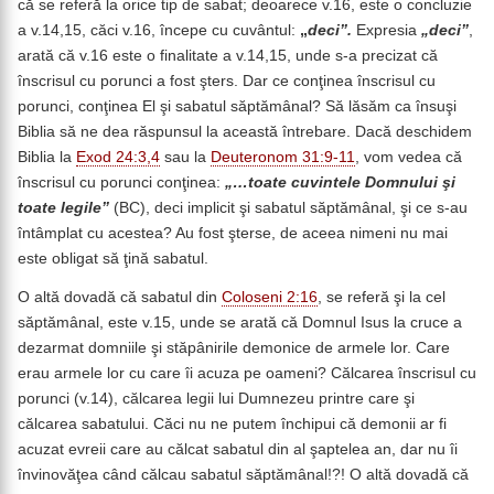
că se referă la orice tip de sabat; deoarece v.16, este o concluzie
a v.14,15, căci v.16, începe cu cuvântul:
„
deci”.
Expresia
„deci”
,
arată că v.16 este o finalitate a v.14,15, unde s-a precizat că
înscrisul cu porunci a fost şters. Dar ce conţinea înscrisul cu
porunci, conţinea El şi sabatul săptămânal? Să lăsăm ca însuşi
Biblia să ne dea răspunsul la această întrebare. Dacă deschidem
Biblia la
Exod 24:3,4
sau la
Deuteronom 31:9-11
, vom vedea că
înscrisul cu porunci conţinea:
„…toate cuvintele Domnului şi
toate legile”
(BC), deci implicit şi sabatul săptămânal, şi ce s-au
întâmplat cu acestea? Au fost şterse, de aceea nimeni nu mai
este obligat să ţină sabatul.
O altă dovadă că sabatul din
Coloseni 2:16
, se referă şi la cel
săptămânal, este v.15, unde se arată că Domnul Isus la cruce a
dezarmat domniile şi stăpânirile demonice de armele lor. Care
erau armele lor cu care îi acuza pe oameni? Călcarea înscrisul cu
porunci (v.14), călcarea legii lui Dumnezeu printre care şi
călcarea sabatului. Căci nu ne putem închipui că demonii ar fi
acuzat evreii care au călcat sabatul din al şaptelea an, dar nu îi
învinovăţea când călcau sabatul săptămânal!?! O altă dovadă că