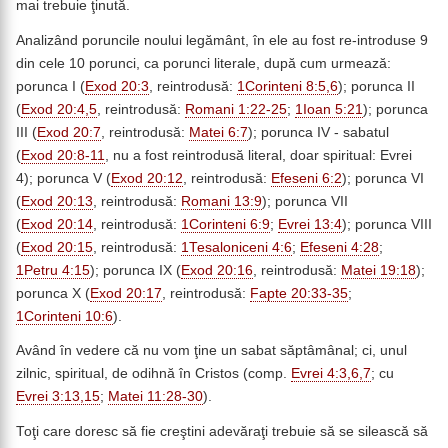
mai trebuie ţinută.
Analizând poruncile noului legământ, în ele au fost re-introduse 9
din cele 10 porunci, ca porunci literale, după cum urmează:
porunca I (
Exod 20:3
, reintrodusă:
1Corinteni 8:5,6
); porunca II
(
Exod 20:4,5
, reintrodusă:
Romani 1:22-25
;
1Ioan 5:21
); porunca
III (
Exod 20:7
, reintrodusă:
Matei 6:7
); porunca IV - sabatul
(
Exod 20:8-11
, nu a fost reintrodusă literal, doar spiritual: Evrei
4); porunca V (
Exod 20:12
, reintrodusă:
Efeseni 6:2
); porunca VI
(
Exod 20:13
, reintrodusă:
Romani 13:9
); porunca VII
(
Exod 20:14
, reintrodusă:
1Corinteni 6:9
;
Evrei 13:4
); porunca VIII
(
Exod 20:15
, reintrodusă:
1Tesaloniceni 4:6
;
Efeseni 4:28
;
1Petru 4:15
); porunca IX (
Exod 20:16
, reintrodusă:
Matei 19:18
);
porunca X (
Exod 20:17
, reintrodusă:
Fapte 20:33-35
;
1Corinteni 10:6
).
Având în vedere că nu vom ţine un sabat săptâmânal; ci, unul
zilnic, spiritual, de odihnă în Cristos (comp.
Evrei 4:3,6,7
; cu
Evrei 3:13,15
;
Matei 11:28-30
).
Toţi care doresc să fie creştini adevăraţi trebuie să se silească să