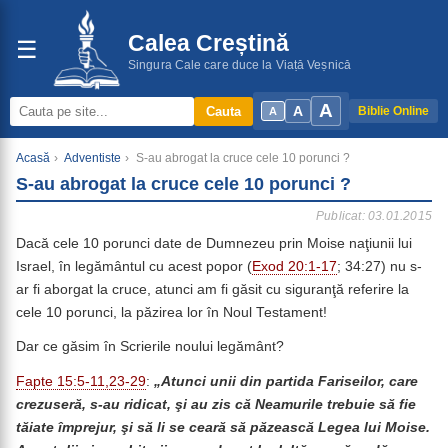
Calea Creștină
☰
Singura Cale care duce la Viață Veșnică
A
A
Cauta
Biblie Online
A
Acasă
›
Adventiste
›
S-au abrogat la cruce cele 10 porunci ?
S-au abrogat la cruce cele 10 porunci ?
Publicat: 03.01.2015
Dacă cele 10 porunci date de Dumnezeu prin Moise naţiunii lui
Israel, în legământul cu acest popor (
Exod 20:1-17
; 34:27) nu s-
ar fi aborgat la cruce, atunci am fi găsit cu siguranţă referire la
cele 10 porunci, la păzirea lor în Noul Testament!
Dar ce găsim în Scrierile noului legământ?
Fapte 15:5-11,23-29
:
„Atunci unii din partida Fariseilor, care
crezuseră, s-au ridicat, şi au zis că Neamurile trebuie să fie
tăiate împrejur, şi să li se ceară să păzească Legea lui Moise.