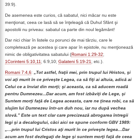
39:9).
De asemenea este curios, că sabatul, nici măcar nu este
menţionat, ceea ce lasă să se înţeleagă că Duhul Sfânt şi
apostolii nu priveau: sabatul ca parte din noul legământ!
Dar nici chiar în listele cu porunci de mai târziu, care le
completează pe acestea şi care apar în epistole, nu menţionează
nimic de obligativitatea sabatului (
Romani 1:29-32
;
1Corinteni 5:10,11
; 6:9,10;
Galateni 5:19-21
; etc.).
Romani 7:4,6
:
„Tot astfel, fraţii mei, prin trupul lui Hristos, şi
voi aţi murit în ce priveşte Legea, ca să fiţi ai altuia, adică ai
Celui ce a înviat din morţi; şi aceasta, ca să aducem roadă
pentru Dumnezeu...Dar acum, am fost izbăviţi de Lege, şi
Suntem morţi faţă de Legea aceasta, care ne ţinea robi, ca să
slujim lui Dumnezeu într-un duh nou, iar nu după vechea
slovă.” Este un text clar care precizează abrogarea întregii
legi şi a decalogului, căci aici se spune conform GBV 1989:
„…prin trupul lui Cristos aţi murit în ce priveşte legea…Dar
acum am fost dezlegaţi de lege şi suntem morţi faţă de ceea