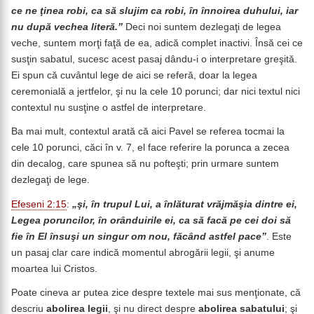
ce ne ţinea robi, ca să slujim ca robi, în înnoirea duhului, iar
nu după vechea literă.”
Deci noi suntem dezlegaţi de legea
veche, suntem morţi faţă de ea, adică complet inactivi. Însă cei ce
susţin sabatul, sucesc acest pasaj dându-i o interpretare greşită.
Ei spun că cuvântul lege de aici se referă, doar la legea
ceremonială a jertfelor, şi nu la cele 10 porunci; dar nici textul nici
contextul nu susţine o astfel de interpretare.
Ba mai mult, contextul arată că aici Pavel se referea tocmai la
cele 10 porunci, căci în v. 7, el face referire la porunca a zecea
din decalog, care spunea să nu pofteşti; prin urmare suntem
dezlegaţi de lege.
Efeseni 2:15
:
„şi, în trupul Lui, a înlăturat vrăjmăşia dintre ei,
Legea poruncilor, în orânduirile ei, ca să facă pe cei doi să
fie în El însuşi un singur om nou, făcând astfel pace”
. Este
un pasaj clar care indică momentul abrogării legii, şi anume
moartea lui Cristos.
Poate cineva ar putea zice despre textele mai sus menţionate, că
descriu
abolirea legii
, şi nu direct despre
abolirea sabatului
; şi