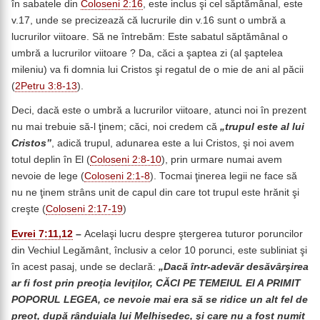
în sabatele din
Coloseni 2:16
, este inclus şi cel săptămânal, este
v.17, unde se precizează că lucrurile din v.16 sunt o umbră a
lucrurilor viitoare. Să ne întrebăm: Este sabatul săptămânal o
umbră a lucrurilor viitoare ? Da, căci a şaptea zi (al şaptelea
mileniu) va fi domnia lui Cristos şi regatul de o mie de ani al păcii
(
2Petru 3:8-13
).
Deci, dacă este o umbră a lucrurilor viitoare, atunci noi în prezent
nu mai trebuie să-l ţinem; căci, noi credem că
„trupul este al lui
Cristos”
, adică trupul, adunarea este a lui Cristos, şi noi avem
totul deplin în El (
Coloseni 2:8-10
), prin urmare numai avem
nevoie de lege (
Coloseni 2:1-8
). Tocmai ţinerea legii ne face să
nu ne ţinem strâns unit de capul din care tot trupul este hrănit şi
creşte (
Coloseni 2:17-19
)
Evrei 7:11,12
–
Acelaşi lucru despre ştergerea tuturor poruncilor
din Vechiul Legământ, înclusiv a celor 10 porunci, este subliniat şi
în acest pasaj, unde se declară:
„Dacă într-adevăr desăvârşirea
ar fi fost prin preoţia leviţilor, CĂCI PE TEMEIUL EI A PRIMIT
POPORUL LEGEA, ce nevoie mai era să se ridice un alt fel de
preot, după rânduiala lui Melhisedec, şi care nu a fost numit