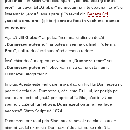
puternici”
. În Biblia Ortodoxă apare:
„cei mai vestiţi dintre
eroi”
. Iar cuvântul
„Gibbor”
nu înseamnă întotdeauna
„tare”
; ci,
înseamnă:
„erou”
, aşa apare şi în textul din
Geneza 6:4
:
„acestia erau eroii
(gibbor)
care au fost in vechime, oameni
cu renume”
.
Aşa că
„El Gibbor”
ar putea însemna şi altceva decât:
„Dumnezeu puternic”
, ar putea însemna ca fiind
„Puternic
Erou”
, unii traducători sugerând aceasta redare.
Însă chiar dacă mergem pe varianta
„Dumnezeu tare”
sau
„Dumnezeu puternic”
, observăm însă că nu este numit
Dumnezeu Atotputernic.
În plus, Acesta este Fiul care ni s-a dat, ori Fiul lui Dumnezeu nu
poate fi acelaşi cu Dumnezeu, căci este Fiul Lui, iar poziţia pe
care o are, este obţinută prin sprijinul Tatălui, căci în v.7 se
spune:
„…
Zelul
lui Iehova, Dumnezeul oştirilor,
va face
aceasta
”
Sânta Scriptură 1874.
Dumnezeu are totul prin Sine, nu are nevoie de nimic sau de
nimeni, astfel expresia ‚Dumnezeu’ de aici, nu se referă la