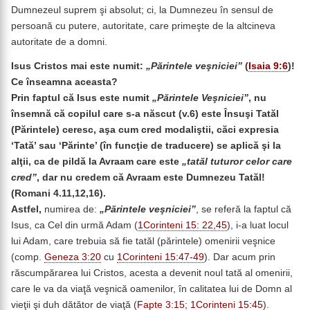
Dumnezeul suprem şi absolut; ci, la Dumnezeu în sensul de
persoană cu putere, autoritate, care primeşte de la altcineva
autoritate de a domni.
Isus Cristos mai este numit:
„Părintele veşniciei”
(
Isaia 9:6
)!
Ce înseamna aceasta?
Prin faptul că Isus este numit
„Părintele Veşniciei”
, nu
însemnă că copilul care s-a născut (v.6) este Însuşi Tatăl
(Părintele) ceresc, aşa cum cred modaliştii, căci expresia
‘Tată’ sau ‘Părinte’ (în funcţie de traducere) se aplică şi la
alţii, ca de pildă la Avraam care este
„tatăl tuturor celor care
cred”
, dar nu credem că Avraam este Dumnezeu Tatăl!
(Romani 4.11,12,16).
Astfel,
numirea de:
„Părintele veşniciei”
, se referă la faptul că
Isus, ca Cel din urmă Adam (
1Corinteni 15: 22,45
), i-a luat locul
lui Adam, care trebuia să fie tatăl (părintele) omenirii veşnice
(comp.
Geneza 3:20
cu
1Corinteni 15:47-49
). Dar acum prin
răscumpărarea lui Cristos, acesta a devenit noul tată al omenirii,
care le va da viaţă veşnică oamenilor, în calitatea lui de Domn al
vieţii şi duh dătător de viaţă (
Fapte 3:15
;
1Corinteni 15:45
).