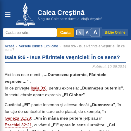
Calea Creștină
☰
Singura Cale care duce la Viață Veșnică
A
A
Cauta
Biblie Online
A
Acasă
›
Versete Biblice Explicate
›
Isaia 9:6 - Isus Părintele veşniciei! În ce
sens?
Isaia 9:6 - Isus Părintele veşniciei! În ce sens?
Publicat: 10.09.2014
Aici Isus este numit
„…Dumnezeu puternic, Părintele
veşniciei…”
.
În ce priveşte
Isaia 9:6
, pentru expresia:
„Dumnezeu puternic”
,
în textul ebraic apare expresia
„El Gibbor”
.
Cuvântul
„El”
poate însemna şi altceva decât
„Dumnezeu”
, în
funcţie de contextul în care este plasat, de exemplu, în
Geneza 31:29
:
„Am în mâna mea
putere
[el]; sau în
Ezechiel 32:21
, cuvântul
„El”
apare în sensul următor:
„Cei