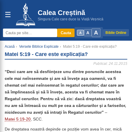
Calea Creștină
☰
Singura Cale care duce la Viață Veșnică
A
A
Cauta
Biblie Online
A
Acasă
›
Versete Biblice Explicate
›
Matei 5:19 - Care este explicația?
Matei 5:19 - Care este explicația?
Publicat: 24.11.2015
“Deci care are să desfiinţeze unu dintre poruncile acestea
cele mai neînsemnate şi are să înveţe aşa oamenii, va fi
chemat cel mai neînsemnat în regatul cerurilor; dar care are
să împlinească şi să îi înveţe, acesta va fi chemat mare în
Regatul cerurilor. Pentru că vă zic: dacă dreptatea voastră
nu are să întreacă cu mult pe cea a cărturarilor şi a fariseilor,
nicidecum nu aveţi să intraţi în Regatul cerurilor”
–
Matei 5:19-20
, SCC.
De dreptatea noastră depinde ce poziție vom avea în cer, mică