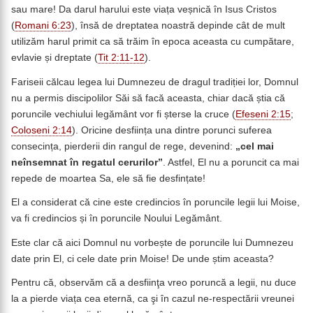
sau mare! Da darul harului este viața veșnică în Isus Cristos
(
Romani 6:23
), însă de dreptatea noastră depinde cât de mult
utilizăm harul primit ca să trăim în epoca aceasta cu cumpătare,
evlavie și dreptate (
Tit 2:11-12
).
Fariseii călcau legea lui Dumnezeu de dragul tradiției lor, Domnul
nu a permis discipolilor Săi să facă aceasta, chiar dacă știa că
poruncile vechiului legământ vor fi șterse la cruce (
Efeseni 2:15
;
Coloseni 2:14
). Oricine desființa una dintre porunci suferea
consecința, pierderii din rangul de rege, devenind:
„cel mai
neînsemnat în regatul cerurilor
”
. Astfel, El nu a poruncit ca mai
repede de moartea Sa, ele să fie desfințate!
El a considerat că cine este credincios în poruncile legii lui Moise,
va fi credincios și în poruncile Noului Legământ.
Este clar că aici Domnul nu vorbește de poruncile lui Dumnezeu
date prin El, ci cele date prin Moise! De unde știm aceasta?
Pentru că, observăm că a desfiinţa vreo poruncă a legii, nu duce
la a pierde viața cea eternă, ca şi în cazul ne-respectării vreunei