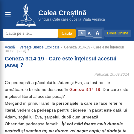
Calea Creștină
☰
Singura Cale care duce la Viață Veșnică
A
A
Cauta
Biblie Online
A
Acasă
›
Versete Biblice Explicate
›
Geneza 3:14-19 - Care este înţelesul
acestui pasaj ?
Geneza 3:14-19 - Care este înţelesul acestui
pasaj ?
Publicat: 10.09.2014
Ca pedeapsă a păcatului lui Adam şi Eva, au fost rostite
următoarele blesteme descrise în
Geneza 3:14-19
. Dar care este
înţelesul literal al acestui pasaj?
Mergând în primul rând, la personajele la care se face referire
literal, vedem că pedeapsa pentru căderea în păcat este dată lui
Adam, soţiei lui Eva, şarpelui, după cum urmează:
Observăm pedeapsa femeii:
„Îţi voi mări foarte mult durerile
naşterii şi sarcina ta; cu durere vei naşte copii; şi dorinţa ta