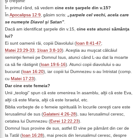
şi creştinii!
În primul rând, să vedem
cine este şarpele din v.15?
În
Apocalipsa 12:9
, găsim scris:
„şarpele cel vechi, acela care
se numeşte Diavol şi Satan”
.
Dacă am identificat şarpele din v.15,
cine este atunci sămânţa
lui?
Ei sunt oamenii răi, copiii Diavolului (
Ioan 8:41-47
;
Matei 23:29-33
;
1Ioan 3:8-10
). Aceştia au muşcat călcâiul
seminţei femeii pe Domnul Isus, atunci când L-au dat la moarte
ca să fie răstignit (
Ioan 19:6-16
). Atunci copii diavolului s-au
bucurat (
Ioan 16:20
), iar copiii lui Dumnezeu s-au întristat (comp.
cu
Matei 17:23
).
Dar cine este femeia?
Unii „teologi” spun că este omenirea în asamblu, alţii că este Eva,
alţii că este Maria, alţii că este Israelul, etc.
Biblia vorbeşte de o femeie spirituală în locurile cereşti care este
Ierusalimul de sus (
Galateni 4:26-28
), sau Ierusalimul ceresc,
cetatea lui Dumnezeu (
Evrei 12:22,23
).
Domnul Isus provine de sus, astfel El vine pe pământ din cer de
la Tatăl (
Ioan 16:28
), mai precis din Ierusalimul ceresc, despre