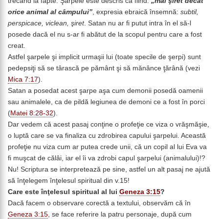
trecând la fapte. Şarpele este descris ca fiind:
„mai şiret decât
orice animal al câmpului”
, expresia ebraică însemnă:
subtil,
perspicace, viclean, şiret
. Satan nu ar fi putut intra în el să-l
posede dacă el nu s-ar fi abătut de la scopul pentru care a fost
creat.
Astfel şarpele şi implicit urmaşii lui (toate specile de şerpi) sunt
pedepsiţi să se târască pe pământ şi să mănânce ţărână (vezi
Mica 7:17
).
Satan a posedat acest şarpe aşa cum demonii posedă oamenii
sau animalele, ca de pildă legiunea de demoni ce a fost în porci
(
Matei 8:28-32
).
Dar vedem că acest pasaj conţine o profeţie ce viza o vrăşmăşie,
o luptă care se va finaliza cu zdrobirea capului şarpelui. Această
profeţie nu viza cum ar putea crede unii, că un copil al lui Eva va
fi muşcat de călâi, iar el îi va zdrobi capul şarpelui (animalului)!?
Nu! Scriptura se interpretează pe sine, astfel un alt pasaj ne ajută
să înţelegem înţelesul spiritual din v.15!
Care este înţelesul spiritual al lui
Geneza 3:15
?
Dacă facem o observare corectă a textului, observăm că în
Geneza 3:15
, se face referire la patru personaje, după cum