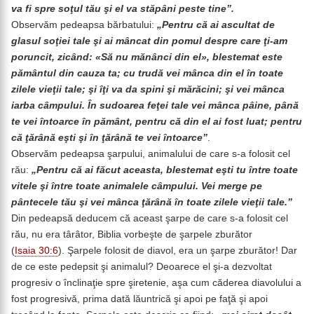
va fi spre soţul tău şi el va stăpâni peste tine”.
Observăm pedeapsa bărbatului:
„Pentru că ai ascultat de
glasul soţiei tale şi ai mâncat din pomul despre care ţi-am
poruncit, zicând: «Să nu mănânci din el», blestemat este
pământul din cauza ta; cu trudă vei mânca din el în toate
zilele vieţii tale;
şi îţi va da spini şi mărăcini; şi vei mânca
iarba câmpului. În sudoarea feţei tale vei mânca pâine, până
te vei întoarce în pământ, pentru că din el ai fost luat; pentru
că ţărână eşti şi în ţărână te vei întoarce”
.
Observăm pedeapsa şarpului, animalului de care s-a folosit cel
rău:
„Pentru că ai făcut aceasta, blestemat eşti tu între toate
vitele şi între toate animalele câmpului. Vei merge pe
pântecele tău şi vei mânca ţărână în toate zilele vieţii tale.”
Din pedeapsă deducem că aceast şarpe de care s-a folosit cel
rău, nu era târâtor, Biblia vorbeşte de şarpele zburător
(
Isaia 30:6
). Şarpele folosit de diavol, era un şarpe zburător! Dar
de ce este pedepsit şi animalul? Deoarece el şi-a dezvoltat
progresiv o înclinaţie spre şiretenie, aşa cum căderea diavolului a
fost progresivă, prima dată lăuntrică şi apoi pe faţă şi apoi