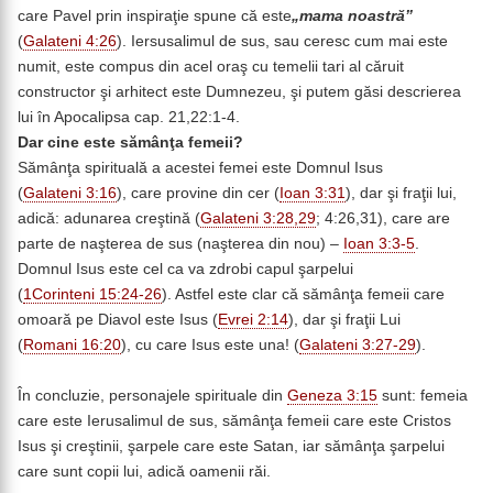
care Pavel prin inspiraţie spune că este
„mama noastră”
(
Galateni 4:26
). Iersusalimul de sus, sau ceresc cum mai este
numit, este compus din acel oraş cu temelii tari al căruit
constructor şi arhitect este Dumnezeu, şi putem găsi descrierea
lui în Apocalipsa cap. 21,22:1-4.
Dar cine este sămânţa femeii?
Sămânţa spirituală a acestei femei este Domnul Isus
(
Galateni 3:16
), care provine din cer (
Ioan 3:31
), dar şi fraţii lui,
adică: adunarea creştină (
Galateni 3:28,29
; 4:26,31), care are
parte de naşterea de sus (naşterea din nou) –
Ioan 3:3-5
.
Domnul Isus este cel ca va zdrobi capul şarpelui
(
1Corinteni 15:24-26
). Astfel este clar că sămânţa femeii care
omoară pe Diavol este Isus (
Evrei 2:14
), dar şi fraţii Lui
(
Romani 16:20
), cu care Isus este una! (
Galateni 3:27-29
).
În concluzie, personajele spirituale din
Geneza 3:15
sunt: femeia
care este Ierusalimul de sus, sămânţa femeii care este Cristos
Isus şi creştinii, şarpele care este Satan, iar sămânţa şarpelui
care sunt copii lui, adică oamenii răi.