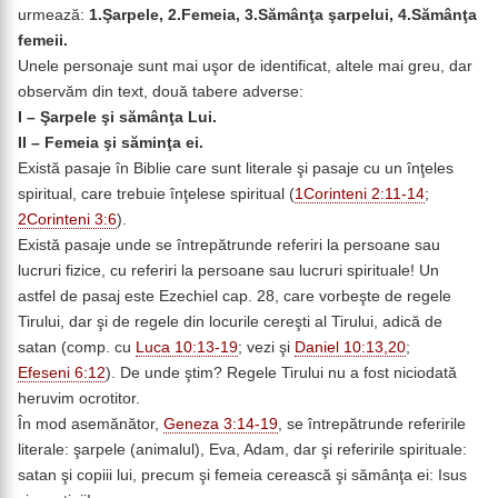
urmează:
1.Şarpele, 2.Femeia, 3.Sămânţa şarpelui, 4.Sămânţa
femeii.
Unele personaje sunt mai uşor de identificat, altele mai greu, dar
observăm din text, două tabere adverse:
I – Şarpele şi sămânţa Lui.
II – Femeia şi săminţa ei.
Există pasaje în Biblie care sunt literale şi pasaje cu un înţeles
spiritual, care trebuie înţelese spiritual (
1Corinteni 2:11-14
;
2Corinteni 3:6
).
Există pasaje unde se întrepătrunde referiri la persoane sau
lucruri fizice, cu referiri la persoane sau lucruri spirituale! Un
astfel de pasaj este Ezechiel cap. 28, care vorbeşte de regele
Tirului, dar şi de regele din locurile cereşti al Tirului, adică de
satan (comp. cu
Luca 10:13-19
; vezi şi
Daniel 10:13,20
;
Efeseni 6:12
). De unde ştim? Regele Tirului nu a fost niciodată
heruvim ocrotitor.
În mod asemănător,
Geneza 3:14-19
, se întrepătrunde referirile
literale: şarpele (animalul), Eva, Adam, dar şi referirile spirituale:
satan şi copiii lui, precum şi femeia cerească şi sămânţa ei: Isus