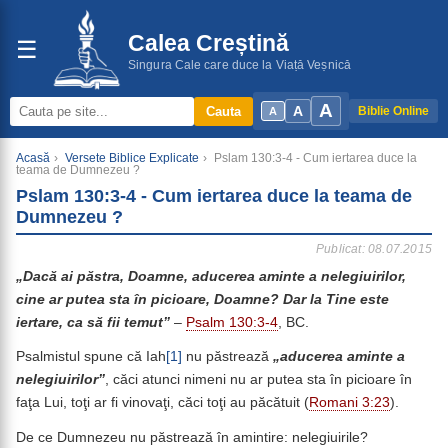
Calea Creștină
☰
Singura Cale care duce la Viață Veșnică
A
A
Cauta
Biblie Online
A
Acasă
›
Versete Biblice Explicate
›
Pslam 130:3-4 - Cum iertarea duce la
teama de Dumnezeu ?
Pslam 130:3-4 - Cum iertarea duce la teama de
Dumnezeu ?
Publicat: 08.07.2015
„Dacă ai păstra, Doamne, aducerea aminte a nelegiuirilor,
cine ar putea sta în picioare, Doamne? Dar la Tine este
iertare, ca să fii temut”
–
Psalm 130:3-4
, BC.
Psalmistul spune că Iah
[1]
nu păstrează
„aducerea aminte a
nelegiuirilor”
, căci atunci nimeni nu ar putea sta în picioare în
faţa Lui, toţi ar fi vinovaţi, căci toţi au păcătuit (
Romani 3:23
).
De ce Dumnezeu nu păstrează în amintire: nelegiuirile?