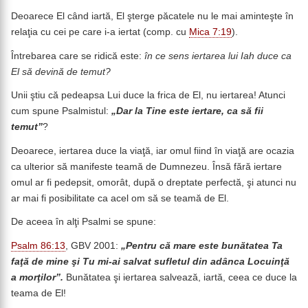
Deoarece El când iartă, El şterge păcatele nu le mai aminteşte în
relaţia cu cei pe care i-a iertat (comp. cu
Mica 7:19
).
Întrebarea care se ridică este:
în ce sens iertarea lui Iah duce ca
El să devină de temut?
Unii ştiu că pedeapsa Lui duce la frica de El, nu iertarea! Atunci
cum spune Psalmistul:
„Dar la Tine este iertare, ca să fii
temut”
?
Deoarece, iertarea duce la viaţă, iar omul fiind în viaţă are ocazia
ca ulterior să manifeste teamă de Dumnezeu. Însă fără iertare
omul ar fi pedepsit, omorât, după o dreptate perfectă, şi atunci nu
ar mai fi posibilitate ca acel om să se teamă de El.
De aceea în alţi Psalmi se spune:
Psalm 86:13
, GBV 2001:
„
Pentru că mare este bunătatea Ta
faţă de mine şi Tu mi-ai salvat sufletul din adânca Locuinţă
a morţilor”.
Bunătatea şi iertarea salvează, iartă, ceea ce duce la
teama de El!