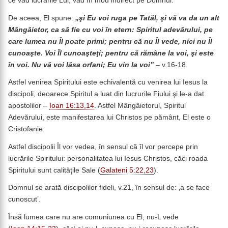
ce văd lucrările Lui, văd în mod indirect pe Domnul.
De aceea, El spune:
„şi Eu voi ruga pe Tatăl, şi vă va da un alt
Mângâietor, ca să fie cu voi în etern: Spiritul adevărului, pe
care lumea nu Îl poate primi; pentru că nu Îl vede, nici nu Îl
cunoaşte. Voi Îl cunoaşteţi; pentru că rămâne la voi, şi este
în voi. Nu vă voi lăsa orfani; Eu vin la voi”
– v.16-18.
Astfel venirea Spiritului este echivalentă cu venirea lui Iesus la
discipoli, deoarece Spiritul a luat din lucrurile Fiului şi le-a dat
apostolilor –
Ioan 16:13,14
. Astfel Mângâietorul, Spiritul
Adevărului, este manifestarea lui Christos pe pământ, El este o
Cristofanie.
Astfel discipolii Îl vor vedea, în sensul că îl vor percepe prin
lucrările Spiritului: personalitatea lui Iesus Christos, căci roada
Spiritului sunt calităţile Sale (
Galateni 5:22,23
).
Domnul se arată discipolilor fideli, v.21, în sensul de: ‚a se face
cunoscut’.
Însă lumea care nu are comuniunea cu El, nu-L vede