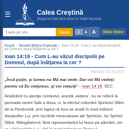
Calea Creștină
☰
Singura Cale care duce la Viață Veșnică
A
A
Cauta
Biblie Online
A
Acasă
›
Versete Biblice Explicate
›
Ioan 14:19 - Cum L-au văzut discipolii
pe Domnul, după înălţarea la cer ?
Ioan 14:19 - Cum L-au văzut discipolii pe
Domnul, după înălţarea la cer ?
Publicat: 01.04.2015
„Încă puţin, şi lumea nu Mă mai vede.
Dar voi Mă vedeţi;
pentru că Eu vieţuiesc, şi voi vieţuiţi
” –
Ioan 14:19
, SCC.
Analizând cu atenţie contextul, acestă ‚vedere’, nu se referă la
perioada venirii Sale a doua; ci, la efectul coborârii Spiritului Sfânt
de la Penticostă, prin faptul că Isus se arată în mod indirect
discipolilor Lui, prin lucrările miraculoase ale Spiritului. Iar Spiritul
Sfânt, Mângâietorul, fiind reprezentantul lui Iesus pe pământ, cei