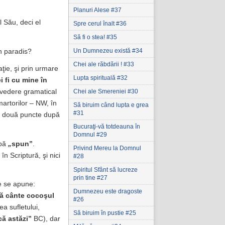
Planuri Alese #37
l Său, deci el
Spre cerul înalt #36
Să fi o stea! #35
Un Dumnezeu există #34
în paradis?
Chei ale răbdării ! #33
ţie, şi prin urmare
Lupta spirituală #32
ei fi cu mine în
Chei ale Smereniei #30
 vedere gramatical
artorilor – NW, în
Să biruim când lupta e grea
#31
e două puncte după
Bucuraţi-vă totdeauna în
Domnul #29
upă
„
spun”
.
Privind Mereu la Domnul
în Scriptură, şi nici
#28
Spiritul Sfânt să lucreze
prin tine #27
e se apune:
Dumnezeu este dragoste
 să cânte cocoşul
#26
ea sufletului,
Să biruim în pustie #25
că astăzi”
BC), dar