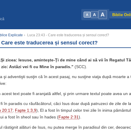
A
A
Biblie Onl
A
ică
blice Explicate
›
Luca 23:43 - Care este traducerea și sensul corect?
 Care este traducerea și sensul corect?
„Şi zicea: Iesuse, aminteşte-Ţi de mine când ai să vii în Regatul Tă
i zic: Astăzi vei fi cu Mine în paradis.”
(SCC).
va şi adventişti susţin că în acest pasaj, nu susţine viaţa după moarte a t
ive:
 acest text poate fi aranjată altfel, şi prin urmare textul poate avea un a
fi în paradis cu răufăcătorul, căci Isus doar după patruzeci de zile de la
n 20:17
;
Fapte 1:3,9
), El a fost în timpul celor trei zile în inima pământul
 Lui a fost în sheol sau în hades (
Fapte 2:31
).
rul răstignit alături de Isus, nu putea merge în paradisul din cer, deoare