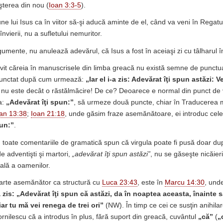
terea din nou (
Ioan 3:3-5
).
une lui Isus ca în viitor să-şi aducă aminte de el, când va veni în Regatu
nvierii, nu a sufletului nemuritor.
umente, nu anulează adevărul, că Isus a fost în aceiaşi zi cu tâlharul 
vit căreia în manuscrisele din limba greacă nu există semne de punctua
i punctat după cum urmează:
„Iar el i-a zis: Adevărat îţi spun astăzi: V
nu este decât o răstălmăcire! De ce? Deoarece e normal din punct de
a:
„Adevărat îţi spun:”
, să urmeze două puncte, chiar în Traducerea m
an 13:38
;
Ioan 21:18
, unde găsim fraze asemănătoare, ei introduc cel
pun:”
.
, toate comentariile de gramatică spun că virgula poate fi pusă doar d
e adventişti şi martori,
„adevărat îţi spun astăzi”
, nu se găseşte nicăieri 
ală a oamenilor.
 foarte asemănător ca structură cu
Luca 23:43
, este în
Marcu 14:30
, und
a zis: „Adevărat îţi spun că astăzi, da în noaptea aceasta, înainte
ar tu mă vei renega de trei ori”
(NW). În timp ce cei ce susţin anihilar
ilescu că a introdus în plus, fără suport din greacă, cuvântul
„că”
(
„