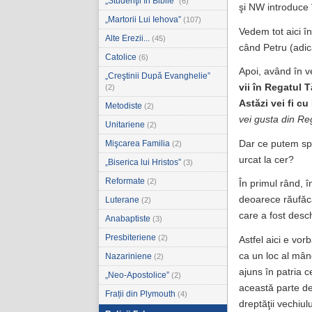
„Studenţii în Biblie”
(6)
şi NW introduce
„Martorii Lui Iehova”
(107)
Vedem tot aici în
Alte Erezii...
(45)
când Petru (adi
Catolice
(6)
Apoi, având în ve
„Creştinii După Evanghelie”
vii în Regatul 
(2)
Astăzi vei fi cu
Metodiste
(2)
vei gusta din Reg
Unitariene
(2)
Dar ce putem spu
Mişcarea Familia
(2)
urcat la cer?
„Biserica lui Hristos”
(3)
Reformate
(2)
În primul rând, 
deoarece răufăcă
Luterane
(2)
care a fost desch
Anabaptiste
(3)
Presbiteriene
(2)
Astfel aici e vor
ca un loc al mâng
Nazariniene
(2)
ajuns în patria 
„Neo-Apostolice”
(2)
această parte de
Frații din Plymouth
(4)
dreptăţii vechiul