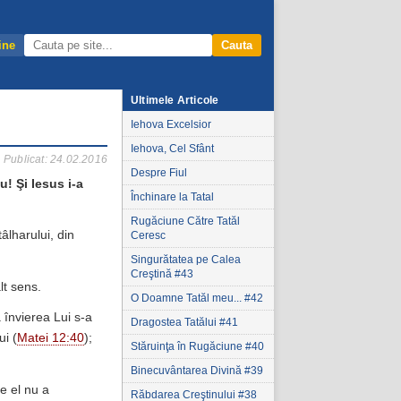
ine
Cauta
Ultimele Articole
Iehova Excelsior
Iehova, Cel Sfânt
Publicat: 24.02.2016
Despre Fiul
u! Şi Iesus i-a
Închinare la Tatal
Rugăciune Către Tatăl
âlharului, din
Ceresc
Singurătatea pe Calea
Creştină #43
lt sens.
O Doamne Tatăl meu... #42
 învierea Lui s-a
Dragostea Tatălui #41
ui (
Matei 12:40
);
Stăruinţa în Rugăciune #40
Binecuvântarea Divină #39
ce el nu a
Răbdarea Creştinului #38