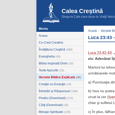
Calea Creștină
Singura Cale care duce la Viață Veșn
Meniu
Acasă
›
Versete Bi
Acasa
Luca 23:43 -
Ce Cred Crestinii:
Învăţătura Creştină
(399)
Luca 23:42-43
:
Evanghelia
(45)
zis: Adevărat îţ
Biblia Inspirată Divin
(18)
Martorii lui Ieho
Texte Apocrife
(23)
următoarele mot
Versete Biblice Explicate
(98)
a) Punctuaţia din
Creaţie nu Evoluţie
(18)
b) Isus nu putea 
Întrebări şi Răspunsuri
(196)
urcat la cer (
Ioa
Predici (Download)
(174)
chiar şi sufletul
Cărţi (Download)
(20)
c) În plus, tâlha
Mesaje Spirituale
(125)