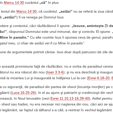
 în
Marcu 14:30
cuvântul
„că”
în plus.
 textul din
Marcu 14:30
, că cuvântul:
„astăzi”
nu se referă la ziua când 
că
„astăzi”
) îl va renega pe Domnul Isus.
dere şi contextul, căci răufăcătorul îi spune:
„Iesuse, aminteşte-Ţi d
Tău!”
, răspunsul Domnului este unul minunat, dar şi corectiv, El spune:
 Mine în paradis.”
Cu alte cuvinte Isus îi spunea ceva de genul, paraf
atul meu, ci chiar de astăzi vei fi cu Mine în paradis”.
ne de argumentele potrivit căreia: Isus doar după patruzeci de zile de 
în această promisiune faţă de răufăcător, nu e vorba de paradisul ceresc.
torul nu era născut din nou (
Ioan 3:3-6
); şi nu era deschisă şi inaugur
isă la moartea Lui şi inaugurată la înălţarea Lui la cer (
Evrei 6:18-20
;
ba cu siguranţă, de paradisul din partea de sheol (locuinţa morţilor) pe ca
âierii (
Luca 16:25-26
), în el au ajuns şi patriarhi şi credincioşii din v
cerească, în Noul Ierusalim (vezi
Evrei 11:10,13-16,39-40
). Astfel pentr
 sheol sau hades, nu era necesar nici naşterea din nou, căci aici se a
ui legământ, iar faptul că tâlharul s-a căit, a reintrat în vechiul legământ