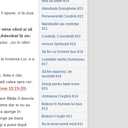
Milă să avem #24
Adevărata Evanghelie #23
îi spune, ci la ziua
Perseverență Creștină #22
Manifestări ale credinței
#21
e mine când ai să
„Adevărat îţi zic:
Credință, Cunoștință #20
razez:
„nu în viitor
Armura Spirituală #19
Să fim ca Domnul Isus #18
la învierea Lui, s-a
Loialitate merita Dumnezeu
#17
Să fim statornici‚ de
 Asta e clar,
neclintit! #16
ată calea spre cer,
Zeloşi pentru fapte bune
Evrei 10:19-20
).
#15
Umblarea Creştină #14
re Biblie îl descrie
Botezul în Numele lui Isus
echime dar ei nu au
#13
u a ajunge în
Botezul Creştin #12
junge pe baza
Nu te teme turmă mică #11
 şi a putut după