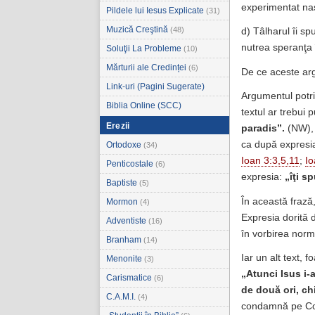
experimentat naş
Pildele lui Iesus Explicate
(31)
Muzică Creştină
(48)
d) Tâlharul îi sp
nutrea speranţa î
Soluţii La Probleme
(10)
Mărturii ale Credinței
(6)
De ce aceste arg
Link-uri (Pagini Sugerate)
Argumentul potri
Biblia Online (SCC)
textul ar trebu
Erezii
paradis”.
(NW), 
ca după expresi
Ortodoxe
(34)
Ioan 3:3,5,11
;
Io
Penticostale
(6)
expresia:
„îţi s
Baptiste
(5)
În această frază
Mormon
(4)
Expresia dorită d
Adventiste
(16)
în vorbirea norm
Branham
(14)
Iar un alt text,
Menonite
(3)
„Atunci Isus i-
Carismatice
(6)
de două ori, chi
C.A.M.I.
(4)
condamnă pe Corn