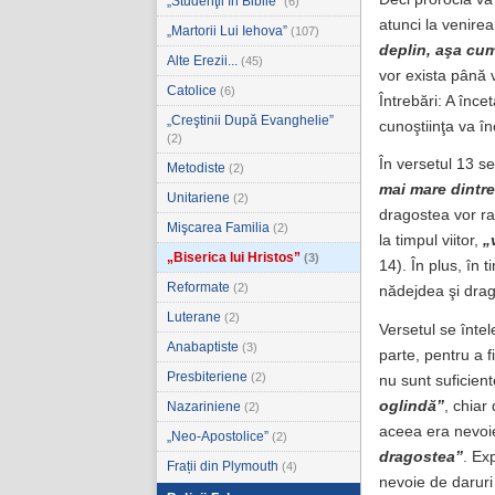
„Studenţii în Biblie”
(6)
atunci la venire
„Martorii Lui Iehova”
(107)
deplin, aşa cum
Alte Erezii...
(45)
vor exista până 
Catolice
(6)
Întrebări: A înce
„Creştinii După Evanghelie”
cunoştiinţa va î
(2)
În versetul 13 s
Metodiste
(2)
mai mare dintre
Unitariene
(2)
dragostea vor ram
Mişcarea Familia
(2)
la timpul viitor,
„
„Biserica lui Hristos”
(3)
14). În plus, în
Reformate
(2)
nădejdea şi drag
Luterane
(2)
Versetul se înte
Anabaptiste
(3)
parte, pentru a 
Presbiteriene
(2)
nu sunt suficien
oglindă”
, chiar
Nazariniene
(2)
aceea era nevoie
„Neo-Apostolice”
(2)
dragostea”
. Ex
Frații din Plymouth
(4)
nevoie de daruri