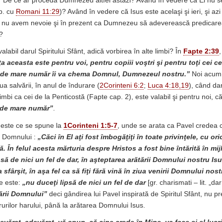
fel? De ce ar proceda Dumnezeu altfel astăzi? Având în vedere că El nu 
. cu
Romani 11:29
)? Având în vedere că Isus este acelaşi şi ieri, şi azi 
 nu avem nevoie şi în prezent ca Dumnezeu să adeverească predicarea
?
alabil darul Spiritului Sfânt, adică vorbirea în alte limbi? În
Fapte 2:39
a aceasta este pentru voi, pentru copiii voştri şi pentru toţi cei c
t de mare număr îi va chema Domnul, Dumnezeul nostru.”
Noi acum 
iua salvării, în anul de îndurare (
2Corinteni 6:2
;
Luca 4:18,19
), când da
limbi ca cei de la Penticostă (Fapte cap. 2), este valabil şi pentru noi, c
t de mare număr”
.
 este ce se spune la
1Corinteni 1:5-7
, unde se arata ca Pavel credea ca
a Domnului :
„Căci în El aţi fost îmbogăţiţi în toate privinţele, cu ori
. În felul acesta mărturia despre Hristos a fost bine întărită în mi
să de nici un fel de dar, în aşteptarea arătării Domnului nostru Isu
a sfârşit, în aşa fel ca să fiţi fără vină în ziua venirii Domnului nos
e este:
„nu duceţi lipsă de nici un fel de dar
[gr. charismati – lit. „dar
ării Domnului”
deci gândirea lui Pavel inspirată de Spiritul Sfânt, nu 
rurilor harului, până la arătarea Domnului Isus.