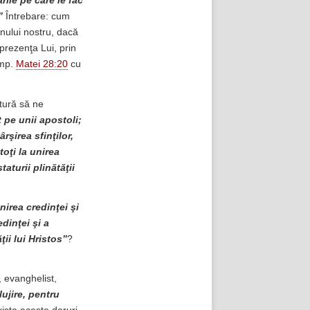
rile pe care le fac
”
Întrebare: cum
mnului nostru, dacă
prezenţa Lui, prin
omp.
Matei 28:20
cu
tură să ne
at pe unii apostoli;
ârşirea sfinţilor,
toţi la unirea
aturii plinătăţii
irea credinţei şi
edinţei şi a
ii lui Hristos”
?
, evanghelist,
lujire, pentru