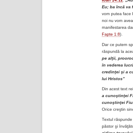
Ioan 14:12
:
„Ad
Eu; ba încă va 
vom putea face l
noi nu vom avea 
manifestarea dar
Fapte 1:8
).
Dar ce putem spu
răspundă la acea
pe alţii, prooroc
în vederea lucră
credinţei şi a c
lui Hristos”
Din acest text re
a cunoştinţei F
cunoştinţei Fiul
Orice creştin si
Textul răspunde 
păstor şi învăţă