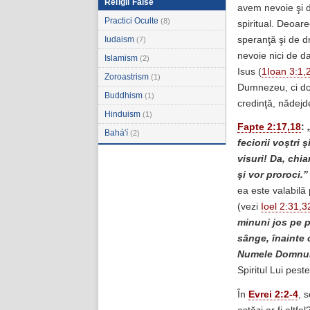
Religii False
avem nevoie şi d
Practici Oculte
(8)
spiritual. Deoa
speranţă şi de d
Iudaism
(7)
nevoie nici de d
Islamism
(2)
Isus (
1Ioan 3:1,
Zoroastrism
(1)
Dumnezeu, ci doa
Buddhism
(1)
credinţă, nădejd
Hinduism
(1)
Fapte 2:17,18
:
Bahá'í
(2)
feciorii voştri 
visuri! Da, chia
şi vor proroci.”
ea este valabilă
(vezi
Ioel 2:31,3
minuni jos pe p
sânge, înainte 
Numele Domnulu
Spiritul Lui peste
În
Evrei 2:2-4
, 