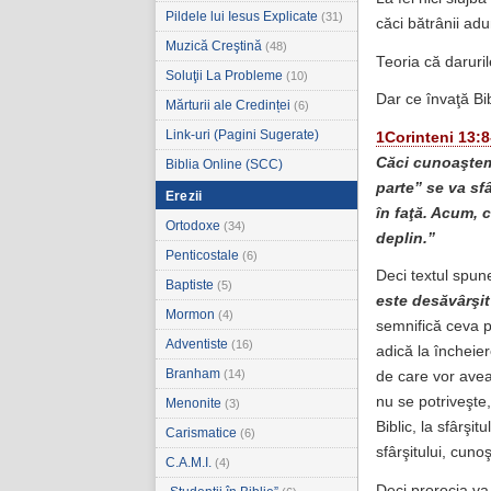
Pildele lui Iesus Explicate
(31)
căci bătrânii adu
Muzică Creştină
(48)
Teoria că daruril
Soluţii La Probleme
(10)
Dar ce învaţă Bib
Mărturii ale Credinței
(6)
Link-uri (Pagini Sugerate)
1Corinteni 13:8
Căci cunoaştem 
Biblia Online (SCC)
parte” se va sf
Erezii
în faţă. Acum, 
Ortodoxe
(34)
deplin.”
Penticostale
(6)
Deci textul spune
Baptiste
(5)
este desăvârşit
Mormon
(4)
semnifică ceva pe
Adventiste
(16)
adică la încheier
Branham
(14)
de care vor avea 
nu se potriveşte,
Menonite
(3)
Biblic, la sfârşit
Carismatice
(6)
sfârşitului, cunoş
C.A.M.I.
(4)
Deci prorocia va