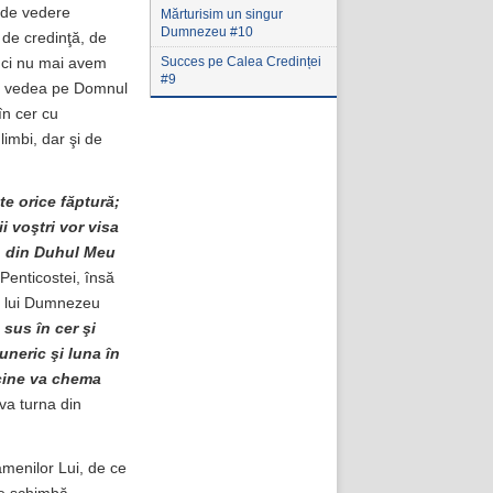
 de vedere
Mărturisim un singur
Dumnezeu #10
de credinţă, de
Succes pe Calea Credinței
unci nu mai avem
#9
vom vedea pe Domnul
în cer cu
imbi, dar şi de
e orice făptură;
ii voştri vor visa
ea, din Duhul Meu
Penticostei, însă
 a lui Dumnezeu
sus în cer şi
uneric şi luna în
icine va chema
a turna din
amenilor Lui, de ce