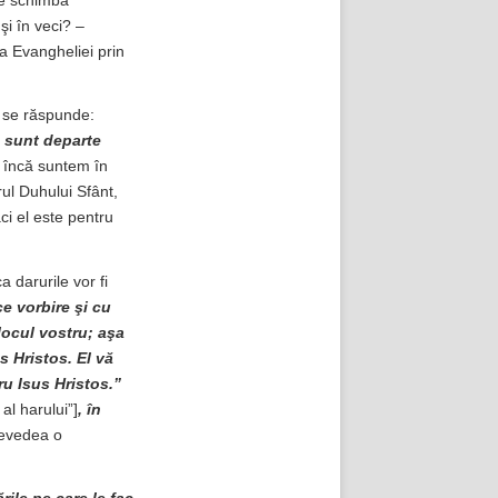
se schimbă
şi în veci? –
 Evangheliei prin
, se răspunde:
e sunt departe
încă suntem în
rul Duhului Sfânt,
ăci el este pentru
 darurile vor fi
ce vorbire şi cu
jlocul vostru; aşa
s Hristos. El vă
tru Isus Hristos.”
 al harului”]
, în
prevedea o