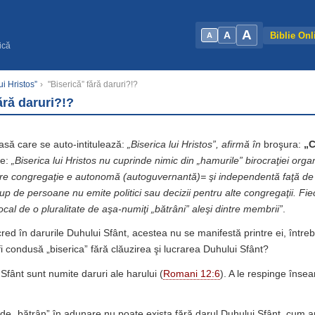
A
A
Biblie Onl
A
ică
ui Hristos”
›
"Biserică” fără daruri?!?
ără daruri?!?
asă care se auto-intitulează:
„Biserica lui Hristos”, afirmă în
broşura:
„C
ne:
„Biserica lui Hristos nu cuprinde nimic din „hamurile” birocraţiei organ
e congregaţie e autonomă (autoguvernantă)= şi independentă faţă de al
p de persoane nu emite politici sau decizii pentru alte congregaţii. Fi
cal de o pluralitate de aşa-numiţi „bătrâni” aleşi dintre membrii”
.
red în darurile Duhului Sfânt, acestea nu se manifestă printre ei, între
i condusă „biserica” fără clăuzirea şi lucrarea Duhului Sfânt?
Sfânt sunt numite daruri ale harului (
Romani 12:6
). A le respinge îns
a de „bătrân” în adunare nu poate exista fără darul Duhului Sfânt, cum ar