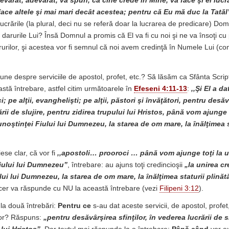
evărat, adevărat, vă spun, că cine crede în Mine, va face şi el lucră
face altele şi mai mari decât acestea; pentru că Eu mă duc la Tatăl
ucrările (la plural, deci nu se referă doar la lucrarea de predicare) Do
darurile Lui? Însă Domnul a promis că El va fi cu noi şi ne va însoţi cu 
urilor, şi acestea vor fi semnul că noi avem credinţă în Numele Lui (c
ne despre serviciile de apostol, profet, etc.? Să lăsăm ca Sfânta Scrip
stă întrebare, astfel citim următoarele în
Efeseni 4:11-13
:
,,Şi El a d
i; pe alţii, evanghelişti; pe alţii, păstori şi învăţători, pentru desăv
rii de slujire, pentru zidirea trupului lui Hristos, până vom ajunge 
unoştinţei Fiului lui Dumnezeu, la starea de om mare, la înălţimea st
iese clar, că vor fi
,,apostoli… prooroci … până vom ajunge toţi la un
iului lui Dumnezeu”
, întrebare: au ajuns toţi credincioşii
„la unirea cr
ui lui Dumnezeu, la starea de om mare, la înălţimea staturii plinătăţ
ncer va răspunde cu NU la această întrebare (vezi
Filipeni 3:12
).
la două întrebări:
Pentru ce
s-au dat aceste servicii, de apostol, profet
tor? Răspuns:
„pentru desăvârşirea sfinţilor, în vederea lucrării de s