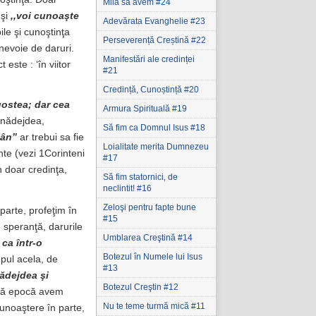
Milă să avem #24
şi
,,voi cunoaşte
Adevărata Evanghelie #23
ile şi cunoştinţa
Perseverență Creștină #22
nevoie de daruri.
Manifestări ale credinței
este : ‘în viitor
#21
Credință, Cunoștință #20
gostea; dar cea
Armura Spirituală #19
, nădejdea,
Să fim ca Domnul Isus #18
mân”
ar trebui sa fie
Loialitate merita Dumnezeu
nte (vezi 1Corinteni
#17
n doar credinţa,
Să fim statornici‚ de
neclintit! #16
Zeloşi pentru fapte bune
parte, profeţim în
#15
 speranţă, darurile
Umblarea Creştină #14
ca într-o
Botezul în Numele lui Isus
mpul acela, de
#13
nădejdea şi
Botezul Creştin #12
stă epocă avem
Nu te teme turmă mică #11
unoaştere în parte,