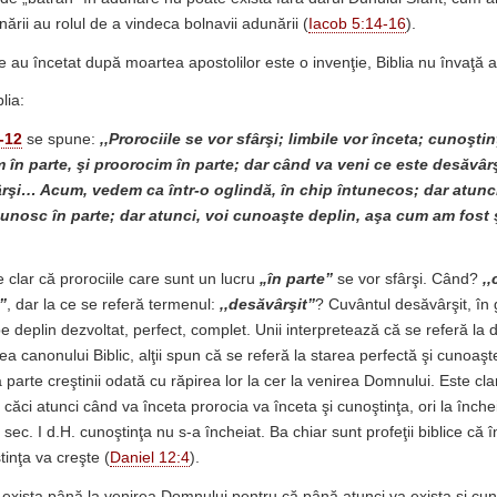
nării au rolul de a vindeca bolnavii adunării (
Iacob 5:14-16
).
e au încetat după moartea apostolilor este o invenţie, Biblia nu învaţă a
lia:
-12
se spune:
,,Prorociile se vor sfârşi; limbile vor înceta; cunoştin
în parte, şi proorocim în parte; dar când va veni ce este desăvârş
ârşi… Acum, vedem ca într-o oglindă, în chip întunecos; dar atunc
cunosc în parte; dar atunci, voi cunoaşte deplin, aşa cum am fost
 clar că prorociile care sunt un lucru
„în parte”
se vor sfârşi. Când?
,
”
, dar la ce se referă termenul:
,,desăvârşit”
? Cuvântul desăvârşit, în
 deplin dezvoltat, perfect, complet. Unii interpretează că se referă la d
ea canonului Biblic, alţii spun că se referă la starea perfectă şi cunoaş
parte creştinii odată cu răpirea lor la cer la venirea Domnului. Este cl
 căci atunci când va înceta prorocia va înceta şi cunoştinţa, ori la înch
ul sec. I d.H. cunoştinţa nu s-a încheiat. Ba chiar sunt profeţii biblice că în
tinţa va creşte (
Daniel 12:4
).
 exista până la venirea Domnului pentru că până atunci va exista şi cun