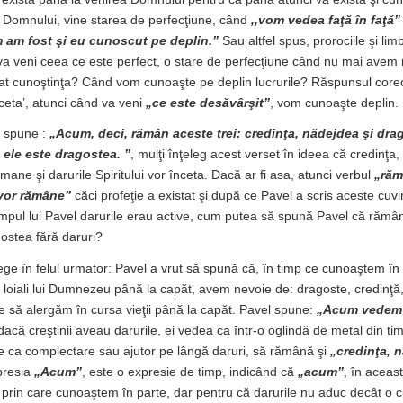
a Domnului, vine starea de perfecţiune, când
,,vom vedea faţă în faţă”
 am fost şi eu cunoscut pe deplin.”
Sau altfel spus, prorociile şi limb
va veni ceea ce este perfect, o stare de perfecţiune când nu mai avem 
tat cunoştinţa? Când vom cunoaşte pe deplin lucrurile? Răspunsul corect 
nceta’, atunci când va veni
„
ce este desăvârşit”
, vom cunoaşte deplin.
e spune :
„Acum, deci, rămân aceste trei: credinţa, nădejdea şi dra
 ele este dragostea. ”
, mulţi înţeleg acest verset în ideea că credinţa
ane şi darurile Spiritului vor înceta. Dacă ar fi asa, atunci verbul
„ră
vor rămâne”
căci profeţie a existat şi după ce Pavel a scris aceste cuvi
 timpul lui Pavel darurile erau active, cum putea să spună Pavel că rămâ
ostea fără daruri?
lege în felul urmator: Pavel a vrut să spună că, în timp ce cunoaştem în 
fi loiali lui Dumnezeu până la capăt, avem nevoie de: dragoste, credinţă,
te să alergăm în cursa vieţii până la capăt. Pavel spune:
„Acum vedem 
 dacă creştinii aveau darurile, ei vedea ca într-o oglindă de metal din ti
 ca complectare sau ajutor pe lângă daruri, să rămână şi
„credinţa, 
presia
„Acum”
, este o expresie de timp, indicând că
„acum”
, în acea
 prin care cunoaştem în parte, dar pentru că darurile nu aduc decât o c