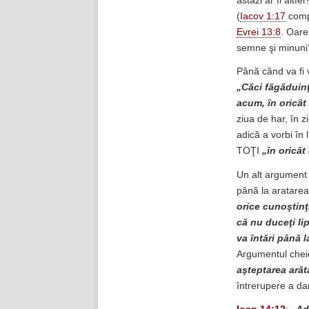
astăzi ar fi alt
(
Iacov 1:17
comp
Evrei 13:8
. Oare
semne şi minuni
Până când va fi v
„Căci făgăduinţ
acum, în oricâ
ziua de har, în z
adică a vorbi în 
TOŢI
„în oricâ
Un alt argument
până la aratare
orice cunoştinţă
că nu duceţi lip
va întări până l
Argumentul chei
aşteptarea arăt
întrerupere a da