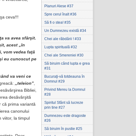
Planuri Alese #37
Spre cerul înalt #36
şa ceva!!!
Să fi o stea! #35
Un Dumnezeu există #34
ţa va avea sfârşit.
Chei ale răbdării ! #33
it, acest „în
Lupta spirituală #32
i, vom vedea faţă
Chei ale Smereniei #30
 şi eu cunoscut pe
Să biruim când lupta e grea
#31
,când va veni ce
Bucuraţi-vă totdeauna în
Domnul #29
 greacă:
,,teleion”
,
Privind Mereu la Domnul
esăvârşirea Bibliei,
#28
terea desăvârşită
Spiritul Sfânt să lucreze
ar că prima variantă
prin tine #27
eierea canonului
Dumnezeu este dragoste
 viitor, la timpul
#26
Să biruim în pustie #25
oştinţa. Doar