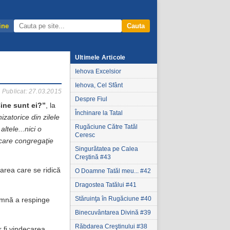
ine
Cauta
Ultimele Articole
Iehova Excelsior
Iehova, Cel Sfânt
Publicat: 27.03.2015
Despre Fiul
ine sunt ei?”
, la
Închinare la Tatal
izatorice din zilele
Rugăciune Către Tatăl
tele...nici o
Ceresc
ecare congregaţie
Singurătatea pe Calea
Creştină #43
barea care se ridică
O Doamne Tatăl meu... #42
Dragostea Tatălui #41
Stăruinţa în Rugăciune #40
eamnă a respinge
Binecuvântarea Divină #39
Răbdarea Creştinului #38
 fi vindecarea,