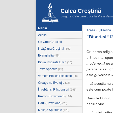
Calea Creștină
Singura Cale care duce la Viață Veșn
Meniu
Acasă
›
„Biserica l
Acasa
"Biserică” f
Ce Cred Crestinii:
Învăţătura Creştină
(399)
Gruparea religio
Evanghelia
(45)
p.5, se mai spu
Biblia Inspirată Divin
(18)
moderne...Fiecar
Texte Apocrife
persoană sau gru
(23)
este guvernată lo
Versete Biblice Explicate
(98)
Creaţie nu Evoluţie
(18)
Însă aceştia nu c
este cum poate f
Întrebări şi Răspunsuri
(196)
Predici (Download)
(174)
Darurile Duhului 
Cărţi (Download)
(20)
harul divin!
Mesaje Spirituale
(125)
La fel nici slujb