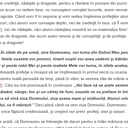
e credinţă, nădejde şi dragoste, pentru a rămâne în picioare din punct
rece acum nu vedem bine, nu cunoaştem complet lucrurile, avem nevoie 
ragoste. Când vom fi în veşnicie şi vom vedea împlinirea profeţiilor at
aruri, căci atunci vom cunoaşte deplin, nici de credinţă în Isus, că Îl 
2
), nici de nădejde, căci atunci nădejdea noastră se va materializa fiind 
r de dragoste, dar acum avem nevoie şi de cunoştinţă, şi de profeţie, l
e şi dragoste!
„În zilele de pe urmă, zice Dumnezeu, voi turna din Duhul Meu pest
şi fetele voastre vor proroci, tinerii voştri vor avea vedenii şi bătrân
r şi peste robii Mei şi peste roabele Mele voi turna, în zilele acel
Această profeţie a început să se împlinească în primul secol cu ocazia 
 pentru toată perioadă de timp, până în viitor, la venirea zilei de mânie
2
). Căci ea mai precizează în continuare:
„Voi face să se arate semne 
ământ, sânge, foc şi un vârtej de fum; soarele se va preface în înt
ca să vină ziua Domnului, ziua aceea mare şi strălucită. Atunci or
i, va fi mântuit.”
Deci până când va veni ziua Domnului, Dumnezeu v
 orice făptură credincioasă, şi creştinii vor primi: profeţi, vise şi viziuni.
se arată, că Dumnezeu se foloseşte de daruri pentru a întări mărturia o