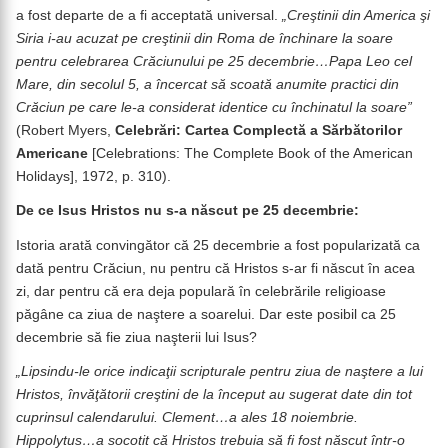
a fost departe de a fi acceptată universal.
„Creştinii din America şi
Siria i-au acuzat pe creştinii din Roma de închinare la soare
pentru celebrarea Crăciunului pe 25 decembrie…Papa Leo cel
Mare, din secolul 5, a încercat să scoată anumite practici din
Crăciun pe care le-a considerat identice cu închinatul la soare”
(Robert Myers,
Celebrări: Cartea Complectă a Sărbătorilor
Americane
[Celebrations: The Complete Book of the American
Holidays], 1972, p. 310).
De ce Isus Hristos nu s-a născut
pe 25 decembrie:
Istoria arată convingător că 25 decembrie a fost popularizată ca
dată pentru Crăciun, nu pentru că Hristos s-ar fi născut în acea
zi, dar pentru că era deja populară în celebrările religioase
păgâne ca ziua de naştere a soarelui. Dar este posibil ca 25
decembrie să fie ziua naşterii lui Isus?
„Lipsindu-le orice indicaţii scripturale pentru ziua de naştere a lui
Hristos, învăţătorii creştini de la început au sugerat date din tot
cuprinsul calendarului. Clement…a ales 18 noiembrie.
Hippolytus…a socotit că
Hristos trebuia să fi fost născut într-o