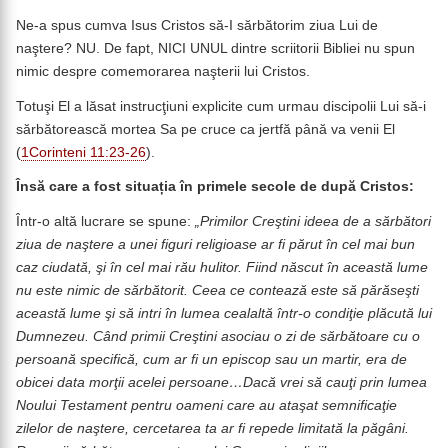
Ne-a spus cumva Isus Cristos să-I sărbătorim ziua Lui de
naştere? NU. De fapt, NICI UNUL dintre scriitorii Bibliei nu spun
nimic despre comemorarea naşterii lui Cristos.
Totuşi El a lăsat instrucţiuni explicite cum urmau discipolii Lui să-i
sărbătorească mortea Sa pe cruce ca jertfă până va venii El
(
1Corinteni 11:23-26
).
Însă care a fost situația în primele secole de după Cristos:
Într-o altă lucrare se spune:
„Primilor Creştini ideea de a sărbători
ziua de naştere a unei figuri religioase ar fi părut în cel mai bun
caz ciudată, şi în cel mai rău hulitor. Fiind născut în această lume
nu este nimic de sărbătorit. Ceea ce contează este să părăseşti
această lume şi să intri în lumea cealaltă într-o condiţie plăcută lui
Dumnezeu. Când primii Creştini asociau o zi de sărbătoare cu o
persoană specifică, cum ar fi
un episcop sau un martir, era de
obicei data morţii acelei persoane…Dacă vrei să cauţi prin lumea
Noului Testament pentru oameni care au ataşat semnificaţie
zilelor de naştere, cercetarea ta ar fi repede limitată la păgâni.