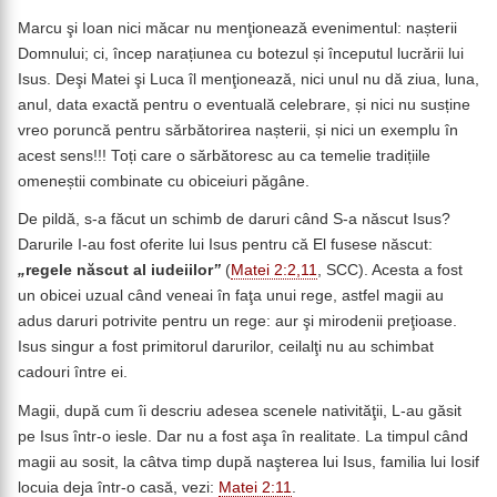
Marcu şi Ioan nici măcar nu menţionează evenimentul: nașterii
Domnului; ci, încep narațiunea cu botezul și începutul lucrării lui
Isus. Deşi Matei şi Luca îl menţionează, nici unul nu dă ziua, luna,
anul, data exactă pentru o eventuală celebrare, și nici nu susține
vreo poruncă pentru sărbătorirea nașterii, și nici un exemplu în
acest sens!!! Toți care o sărbătoresc au ca temelie tradițiile
omeneștii combinate cu obiceiuri păgâne.
De pildă, s-a făcut un schimb de daruri când S-a născut Isus?
Darurile I-au fost oferite lui Isus pentru că El fusese născut:
„
regele născut al iudeiilor
”
(
Matei 2:2,11
, SCC). Acesta a fost
un obicei uzual când veneai în faţa unui rege, astfel magii au
adus daruri potrivite pentru un rege: aur şi mirodenii preţioase.
Isus singur a fost primitorul darurilor, ceilalţi nu au schimbat
cadouri între ei.
Magii, după cum îi descriu adesea scenele nativităţii, L-au găsit
pe Isus într-o iesle. Dar nu a fost aşa în realitate. La timpul când
magii au sosit, la câtva timp după naşterea lui Isus, familia lui Iosif
locuia deja într-o casă, vezi:
Matei 2:11
.