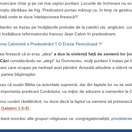
cercare chiar şi pe cei mai vajnici puritani. Locurile de închinare nu era
simplu dârdâiau de frig. Predicatorii purtau mănuşi ca, în timp ce gesticu
 Iată unde te duce înțelepciunea firească!!!
tanilor se bazau pe învăţăturile preluate de la catolici via: anglicani, cum 
 și învățătura reformatorului francez Jean Calvin în predestinare.
ria Calvinistă a Predestinării !! O Erezie Periculoasă !!!
ea firească că ei erau „aleși“
a dus la violență față de semenii lor
(c
 Căci
considerându-se „aleşii“ lui Dumnezeu, mulţi puritani îi tratau pe 
rioare care ocupau pe nedrept acel pământ. Această atitudine a stârnit r
 partea băştinaşilor.
eau că susțin Biblia ca autoritate supremă, dar din faptele lor nu se ved
mportanța predicarii Cuvântului, ca mijloc de aducere a oamenilor la C
nui cuvânt răstălmăcit, nu duce decă la faptul ca oamenii să primească
;
Galateni 1:6-8
).
tanii izvorăsc alte grupuri religioase ca: congregaționaliștii,
prezbiterien