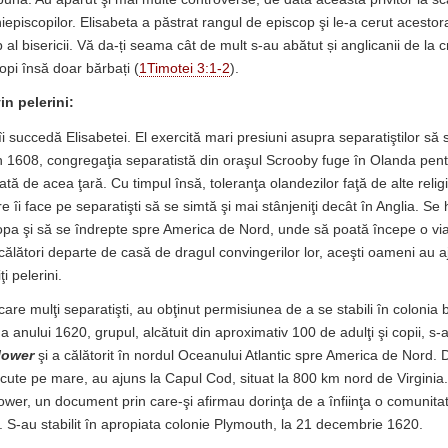
hiepiscopilor. Elisabeta a păstrat rangul de episcop şi le-a cerut acestora
p al bisericii. Vă da-ți seama cât de mult s-au abătut și anglicanii de la c
opi însă doar bărbați (
1Timotei 3:1-2
).
in pelerini:
îi succedă Elisabetei. El exercită mari presiuni asupra separatiştilor să
. În 1608, congregaţia separatistă din oraşul Scrooby fuge în Olanda pen
ată de acea ţară. Cu timpul însă, toleranţa olandezilor faţă de alte religii
 îi face pe separatişti să se simtă şi mai stânjeniţi decât în Anglia. S
a şi să se îndrepte spre America de Nord, unde să poată începe o via
 călători departe de casă de dragul convingerilor lor, aceşti oameni au a
i pelerini.
e care mulţi separatişti, au obţinut permisiunea de a se stabili în colonia b
 anului 1620, grupul, alcătuit din aproximativ 100 de adulţi şi copii, s
lower
şi a călătorit în nordul Oceanului Atlantic spre America de Nord.
cute pe mare, au ajuns la Capul Cod, situat la 800 km nord de Virginia. 
wer, un document prin care-şi afirmau dorinţa de a înfiinţa o comunitat
i. S-au stabilit în apropiata colonie Plymouth, la 21 decembrie 1620.