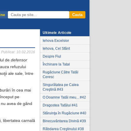
ine
Cauta
Ultimele Articole
Iehova Excelsior
Iehova, Cel Sfânt
Publicat: 10.02.2016
Despre Fiul
tlul de
defensor
Închinare la Tatal
cauza refuzului
Rugăciune Către Tatăl
ţii ale sale, între
Ceresc
Singurătatea pe Calea
Creştină #43
burări în cea mai
 început pe
O Doamne Tatăl meu... #42
ă” nu avea de gând
Dragostea Tatălui #41
Stăruinţa în Rugăciune #40
i, libertatea carnală
Binecuvântarea Divină #39
Răbdarea Creştinului #38