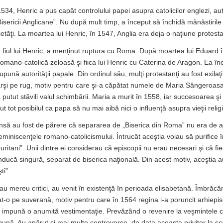
1534, Henric a pus capăt controlului papei asupra catolicilor englezi, 
isericii Anglicane”. Nu după mult timp, a început să închidă mănăstirile
ietăţi. La moartea lui Henric, în 1547, Anglia era deja o naţiune protest
, fiul lui Henric, a menţinut ruptura cu Roma. După moartea lui Eduard 
romano-catolică zeloasă şi fiica lui Henric cu Caterina de Aragon. Ea în
pună autorităţii papale. Din ordinul său, mulţi protestanţi au fost exilaţ
rşi pe rug, motiv pentru care şi-a căpătat numele de Maria Sângeroasa
putut stăvili valul schimbării. Maria a murit în 1558, iar succesoarea şi 
cut tot posibilul ca papa să nu mai aibă nici o influenţă asupra vieţii relig
 însă au fost de părere că separarea de „Biserica din Roma” nu era de 
eminiscenţele romano-catolicismului. Întrucât aceştia voiau să purifice î
puritani”. Unii dintre ei considerau că episcopii nu erau necesari şi că f
nducă singură, separat de biserica naţională. Din acest motiv, aceştia a
ti”.
rau mereu critici, au venit în existenţă în perioada elisabetană. Îmbrăcă
itat-o pe suverană, motiv pentru care în 1564 regina i-a poruncit arhiepi
 impună o anumită vestimentaţie. Prevăzând o revenire la veşmintele cat
pună. Au apărut şi mai multe controverse, de data aceasta privitor la sc