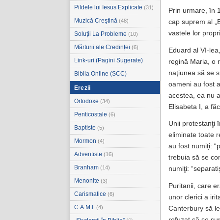
Pildele lui Iesus Explicate
(31)
Prin urmare, în 
Muzică Creştină
(48)
cap suprem al „B
vastele lor propr
Soluţii La Probleme
(10)
Mărturii ale Credinței
(6)
Eduard al VI-lea
Link-uri (Pagini Sugerate)
regină Maria, o 
naţiunea să se su
Biblia Online (SCC)
oameni au fost a
Erezii
acestea, ea nu a 
Ortodoxe
(34)
Elisabeta I, a fă
Penticostale
(6)
Unii protestanţi
Baptiste
(5)
eliminate toate r
Mormon
(4)
au fost numiţi: “
Adventiste
(16)
trebuia să se co
Branham
(14)
numiţi: “separatiş
Menonite
(3)
Puritanii, care e
Carismatice
(6)
unor clerici a ir
C.A.M.I.
(4)
Canterbury să le
refuzat să se su