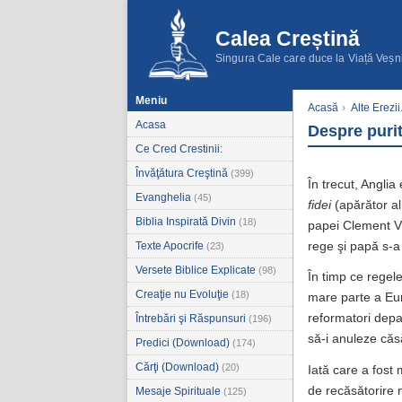
Calea Creștină
Singura Cale care duce la Viață Veșn
Meniu
Acasă
›
Alte Erezii.
Acasa
Despre puri
Ce Cred Crestinii:
Învăţătura Creştină
(399)
În trecut, Anglia
Evanghelia
(45)
fidei
(apărător al
Biblia Inspirată Divin
(18)
papei Clement VII
Texte Apocrife
rege şi papă s-a 
(23)
Versete Biblice Explicate
(98)
În timp ce regel
Creaţie nu Evoluţie
(18)
mare parte a Euro
reformatori depa
Întrebări şi Răspunsuri
(196)
să-i anuleze căs
Predici (Download)
(174)
Cărţi (Download)
(20)
Iată care a fost 
de recăsătorire nu
Mesaje Spirituale
(125)