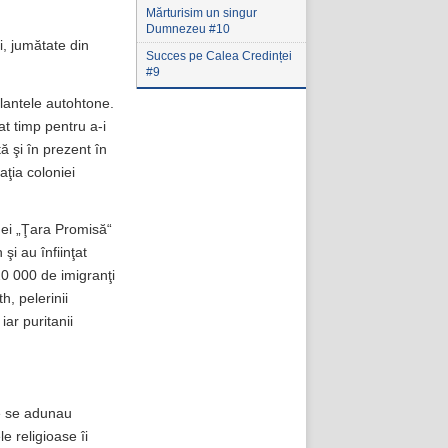
Mărturisim un singur
Dumnezeu #10
i, jumătate din
Succes pe Calea Credinței
#9
plantele autohtone.
t timp pentru a-i
ă şi în prezent în
laţia coloniei
u ei „Ţara Promisă“
şi au înfiinţat
20 000 de imigranţi
, pelerinii
iar puritanii
re se adunau
e religioase îi