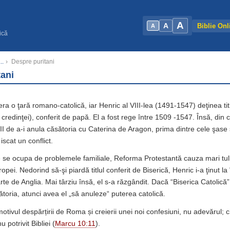
A
A
Biblie Onl
A
ică
..
›
Despre puritani
tani
 era o ţară romano-catolică, iar Henric al VIII-lea (1491-1547) deţinea ti
 credinţei), conferit de papă. El a fost rege între 1509 -1547. Însă, din 
 de a-i anula căsătoria cu Caterina de Aragon, prima dintre cele şase so
iscat un conflict.
e se ocupa de problemele familiale, Reforma Protestantă cauza mari tul
pei. Nedorind să-şi piardă titlul conferit de Biserică, Henric i-a ţinut la
rte de Anglia. Mai târziu însă, el s-a răzgândit. Dacă “Biserica Catolic
ătoria, atunci avea el „să anuleze“ puterea catolică.
motivul despărțirii de Roma și creierii unei noi confesiuni, nu adevărul; c
 potrivit Bibliei (
Marcu 10:11
).