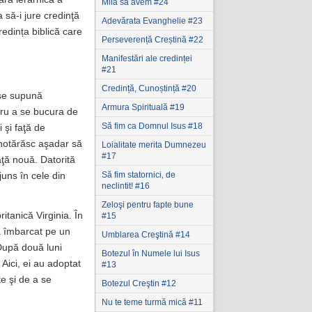
Milă să avem #24
 să-i jure credinţă
Adevărata Evanghelie #23
redința biblică care
Perseverență Creștină #22
Manifestări ale credinței
#21
Credință, Cunoștință #20
 se supună
Armura Spirituală #19
tru a se bucura de
Să fim ca Domnul Isus #18
 şi faţă de
e hotărăsc aşadar să
Loialitate merita Dumnezeu
#17
ţă nouă. Datorită
Să fim statornici‚ de
juns în cele din
neclintit! #16
Zeloşi pentru fapte bune
ritanică Virginia. În
#15
-a îmbarcat pe un
Umblarea Creştină #14
 După două luni
Botezul în Numele lui Isus
Aici, ei au adoptat
#13
e şi de a se
Botezul Creştin #12
Nu te teme turmă mică #11