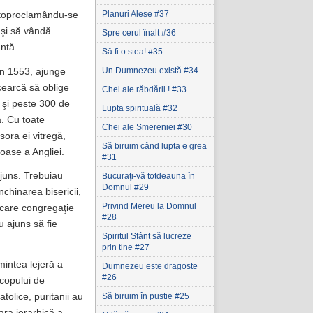
Planuri Alese #37
autoproclamându-se
 şi să vândă
Spre cerul înalt #36
antă.
Să fi o stea! #35
Un Dumnezeu există #34
în 1553, ajunge
cearcă să oblige
Chei ale răbdării ! #33
i şi peste 300 de
Lupta spirituală #32
. Cu toate
Chei ale Smereniei #30
sora ei vitregă,
Să biruim când lupta e grea
ioase a Angliei.
#31
ajuns. Trebuiau
Bucuraţi-vă totdeauna în
Domnul #29
nchinarea bisericii,
Privind Mereu la Domnul
iecare congregaţie
#28
u ajuns să fie
Spiritul Sfânt să lucreze
prin tine #27
mintea lejeră a
Dumnezeu este dragoste
#26
scopului de
olice, puritanii au
Să biruim în pustie #25
ara ierarhică a