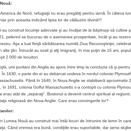
 Nouă:
America de Nord, refugiaţii nu erau pregătiţi pentru iarnă. În câteva lun
iar prin aceasta indicând lipsa lor de călăuzire divină!!!
şi-au construit locuinţe adecvate şi
au învăţat de la băştinaşi
să cultive 
21, pelerinii se bucurau de o asemenea prosperitate, încât şi-au rezerva
ezeu. Aşa a luat fiinţă sărbătoarea numită Ziua Recunoştinţei, celebrat
n alte ţări. Întrucât au sosit şi alţi imigranţi, în mai puţin de 15 ani, popu
it 2 000 de locuitori.
iştii, unii puritani din Anglia au ajuns între timp la concluzia că şi pentr
 În 1630, o parte din ei au debarcat undeva în nordul coloniei Plymouth 
assachusetts. Până în 1640, în Noua Anglie se stabiliseră aproximativ 
, în 1691, colonia Golful Massachusetts s-a contopit cu colonia Plymouth
i erau atât de „separaţi“. Bostonul a devenit centrul spiritual al regiunii, 
ţa religioasă din Noua Anglie. Care erau convingerile lor?
tanilor:
ţi în Lumea Nouă au construit mai întâi locuri de întrunire de lemn în ca
ţa. Când vremea era bună, condiţiile erau suportabile, dar iarna slujbel