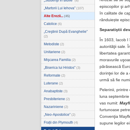
„Studenţii în Biblie”
(6)
episcopilor şi ar
„Martorii Lui Iehova”
(107)
în calitate de ca
Alte Erezii...
(45)
rânduiește episc
Catolice
(6)
Separatiştii dev
„Creştinii După Evanghelie”
(2)
În 1603, Iacob I 
Metodiste
(2)
autorităţii sale
Unitariene
(2)
libertatea garant
moravurile uşoare
Mişcarea Familia
(2)
părăsească Europ
„Biserica lui Hristos”
(3)
dorinţei lor de a
Reformate
(2)
urmă să fie numiţ
Luterane
(2)
Pelerinii, printr
Anabaptiste
(3)
luna septembrie a
Presbiteriene
(2)
vas numit:
Mayf
Nazariniene
(2)
furtunoase petre
„Neo-Apostolice”
(2)
Convenţia Mayflo
Frații din Plymouth
(4)
supune legilor e