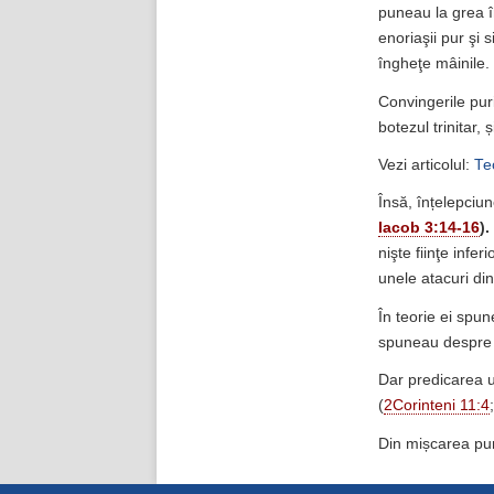
puneau la grea în
enoriaşii pur şi 
îngheţe mâinile.
Convingerile puri
botezul trinitar,
Vezi articolul:
Teo
Însă, înțelepciun
Iacob 3:14-16
)
.
nişte fiinţe infe
unele atacuri din
În teorie ei spun
spuneau despre i
Dar predicarea u
(
2Corinteni 11:4
Din mișcarea puri