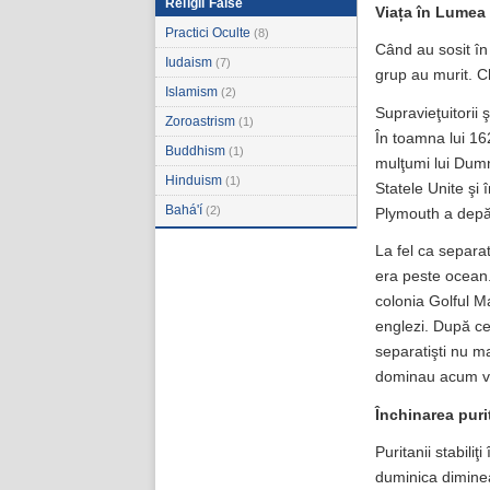
Religii False
Viața
în Lumea
Practici Oculte
(8)
Când au sosit în 
Iudaism
(7)
grup au murit. Ch
Islamism
(2)
Supravieţuitorii 
Zoroastrism
(1)
În toamna lui 16
Buddhism
(1)
mulţumi lui Dumn
Hinduism
(1)
Statele Unite şi î
Bahá'í
(2)
Plymouth a depăş
La fel ca separat
era peste ocean.
colonia Golful M
englezi. După ce
separatişti nu ma
dominau acum via
Închinarea puri
Puritanii stabili
duminica diminea