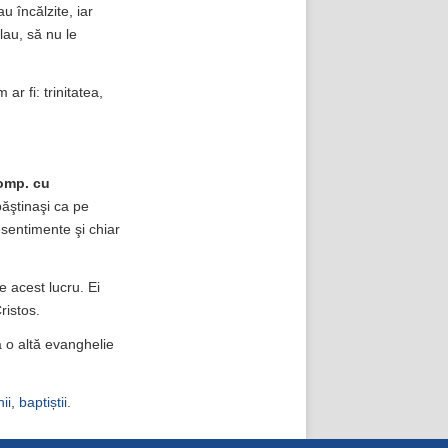
u încălzite, iar
lau, să nu le
ar fi: trinitatea,
omp. cu
băştinaşi ca pe
esentimente şi chiar
e acest lucru. Ei
ristos.
 o altă evanghelie
ii
,
baptiștii
.