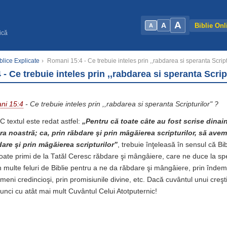
A
A
Biblie Onl
A
ică
blice Explicate
›
Romani 15:4 - Ce trebuie inteles prin ,,rabdarea si speranta Script
- Ce trebuie inteles prin ,,rabdarea si speranta Scrip
ni 15:4
- Ce trebuie inteles prin ,,rabdarea si speranta Scripturilor" ?
C textul este redat astfel:
„Pentru că toate câte au fost scrise dinain
ra noastră; ca, prin răbdare şi prin mâgăierea scripturilor, să ave
dare şi prin mâgăierea scripturilor”
, trebuie înţeleasă în sensul că Bi
oate primi de la Tatăl Ceresc răbdare şi mângâiere, care ne duce la sp
n multe feluri de Biblie pentru a ne da răbdare şi mângâiere, prin îndemn
eni credincioşi, prin promisiunile divine, etc. Dacă cuvântul unui creşt
tunci cu atât mai mult Cuvântul Celui Atotputernic!