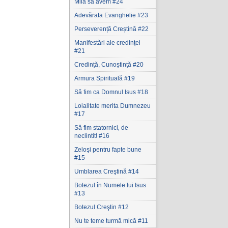
Milă să avem #24
Adevărata Evanghelie #23
Perseverență Creștină #22
Manifestări ale credinței
#21
Credință, Cunoștință #20
Armura Spirituală #19
Să fim ca Domnul Isus #18
Loialitate merita Dumnezeu
#17
Să fim statornici‚ de
neclintit! #16
Zeloşi pentru fapte bune
#15
Umblarea Creştină #14
Botezul în Numele lui Isus
#13
Botezul Creştin #12
Nu te teme turmă mică #11