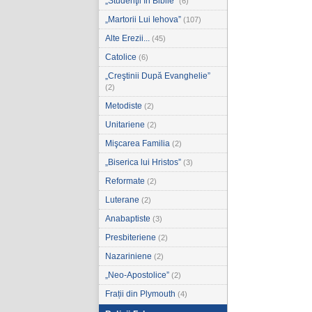
„Studenţii în Biblie”
(6)
„Martorii Lui Iehova”
(107)
Alte Erezii...
(45)
Catolice
(6)
„Creştinii După Evanghelie”
(2)
Metodiste
(2)
Unitariene
(2)
Mişcarea Familia
(2)
„Biserica lui Hristos”
(3)
Reformate
(2)
Luterane
(2)
Anabaptiste
(3)
Presbiteriene
(2)
Nazariniene
(2)
„Neo-Apostolice”
(2)
Frații din Plymouth
(4)