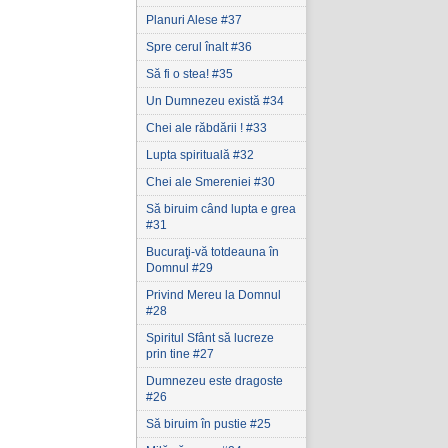
Planuri Alese #37
Spre cerul înalt #36
Să fi o stea! #35
Un Dumnezeu există #34
Chei ale răbdării ! #33
Lupta spirituală #32
Chei ale Smereniei #30
Să biruim când lupta e grea
#31
Bucuraţi-vă totdeauna în
Domnul #29
Privind Mereu la Domnul
#28
Spiritul Sfânt să lucreze
prin tine #27
Dumnezeu este dragoste
#26
Să biruim în pustie #25