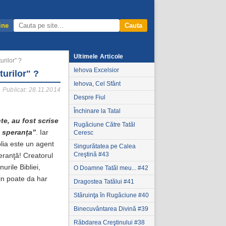
ine
Cauta
Ultimele Articole
urilor" ?
Iehova Excelsior
turilor" ?
Iehova, Cel Sfânt
Publicat: 28.11.2014
Despre Fiul
Închinare la Tatal
te, au fost scrise
Rugăciune Către Tatăl
m speranţa”
. Iar
Ceresc
blia este un agent
Singurătatea pe Calea
Creştină #43
eranţă! Creatorul
urile Bibliei,
O Doamne Tatăl meu... #42
in poate da har
Dragostea Tatălui #41
Stăruinţa în Rugăciune #40
Binecuvântarea Divină #39
Răbdarea Creştinului #38