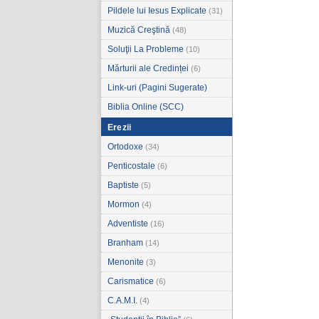
Pildele lui Iesus Explicate
(31)
Muzică Creştină
(48)
Soluţii La Probleme
(10)
Mărturii ale Credinței
(6)
Link-uri (Pagini Sugerate)
Biblia Online (SCC)
Erezii
Ortodoxe
(34)
Penticostale
(6)
Baptiste
(5)
Mormon
(4)
Adventiste
(16)
Branham
(14)
Menonite
(3)
Carismatice
(6)
C.A.M.I.
(4)