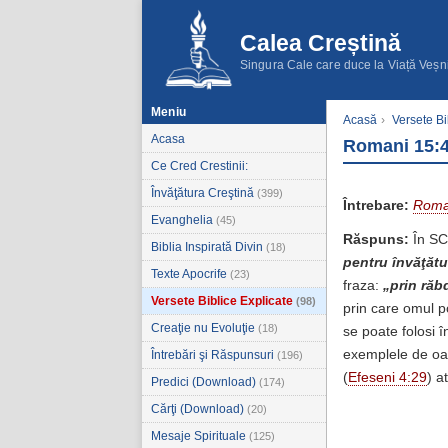
Calea Creștină
Singura Cale care duce la Viață Veșn
Meniu
Acasă
›
Versete Bi
Acasa
Romani 15:4 
Ce Cred Crestinii:
Învăţătura Creştină
(399)
Întrebare:
Roma
Evanghelia
(45)
Răspuns:
În SC
Biblia Inspirată Divin
(18)
pentru învăţătu
Texte Apocrife
(23)
fraza:
„prin răb
Versete Biblice Explicate
(98)
prin care omul p
Creaţie nu Evoluţie
(18)
se poate folosi î
exemplele de oam
Întrebări şi Răspunsuri
(196)
(
Efeseni 4:29
) a
Predici (Download)
(174)
Cărţi (Download)
(20)
Mesaje Spirituale
(125)