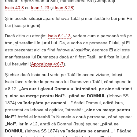
relatări, reprezentantul Său, manifestarea Sa (Comparaţi:
Isaia 40:3
cu
Ioan 1:23
şi
Ioan 3:28
).
Și în aceste situașii apare Iehova Tatăl și manifestările Lui prin Fiii
Lui (Isus și îngerii).
Dacă citim cu atenţie:
Isaia 6:1-13
, vedem cum o persoană stă pe
tron, şi serafimii în jurul Lui. Da, e vorba de persoana Fiului, şi El
este prezentat aici ca fiind
Iehova al oştirilor
, deorece El aici este
manifestarea lui Dumnezeu dacă ar fi fost Tatăl, ar fi fost în jurul
Lui heruvimi (
Apocalipsa 4:6-7
).
Şi chiar dacă Isaia nu-l vede pe Tatăl în aceea viziune, totuși
Isaia face referire la persoana lui Dumnezeu Tatăl, când spune în
v.8,12:
„Am auzit glasul Domnului întrebând: pe cine să trimit
şi cine va merge pentru Noi?…până ce DOMNUL
(Iehova SS
1874)
va îndepărta pe oameni…”
Astfel Domnul, adică Isus,
prezentat ca Iehova al oştirilor, întreabă:
„cine va merge pentru
Noi”
? Astfel el întreabă în Numele a două persoane, când spune:
„Noi”
, iar în v.12, arată că Domnul (Isus) spune:
„până ce
DOMNUL
(Iehova SS 1874)
va îndepărta pe oameni…”
Făcând