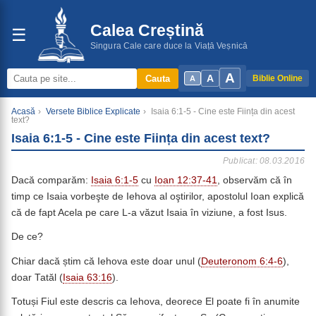
Calea Creștină
☰
Singura Cale care duce la Viață Veșnică
A
A
Cauta
Biblie Online
A
Acasă
›
Versete Biblice Explicate
›
Isaia 6:1-5 - Cine este Ființa din acest
text?
Isaia 6:1-5 - Cine este Ființa din acest text?
Publicat: 08.03.2016
Dacă comparăm:
Isaia 6:1-5
cu
Ioan 12:37-41
, observăm că în
timp ce Isaia vorbeşte de Iehova al oştirilor, apostolul Ioan explică
că de fapt Acela pe care L-a văzut Isaia în viziune, a fost Isus.
De ce?
Chiar dacă știm că Iehova este doar unul (
Deuteronom 6:4-6
),
doar Tatăl (
Isaia 63:16
).
Totuși Fiul este descris ca Iehova, deorece El poate fi în anumite