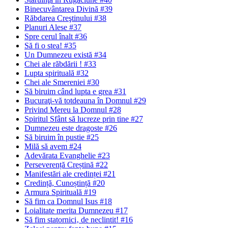
Binecuvântarea Divină #39
Răbdarea Creştinului #38
Planuri Alese #37
Spre cerul înalt #36
Să fi o stea! #35
Un Dumnezeu există #34
Chei ale răbdării ! #33
Lupta spirituală #32
Chei ale Smereniei #30
Să biruim când lupta e grea #31
Bucuraţi-vă totdeauna în Domnul #29
Privind Mereu la Domnul #28
Spiritul Sfânt să lucreze prin tine #27
Dumnezeu este dragoste #26
Să biruim în pustie #25
Milă să avem #24
Adevărata Evanghelie #23
Perseverență Creștină #22
Manifestări ale credinței #21
Credință, Cunoștință #20
Armura Spirituală #19
Să fim ca Domnul Isus #18
Loialitate merita Dumnezeu #17
Să fim statornici‚ de neclintit! #16