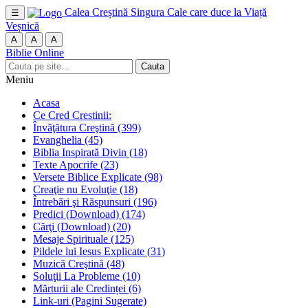
Calea Creștină
Singura Cale care duce la Viață
☰
Veșnică
A
A
A
Biblie Online
Cauta
Meniu
Acasa
Ce Cred Crestinii:
Învăţătura Creştină
(399)
Evanghelia
(45)
Biblia Inspirată Divin
(18)
Texte Apocrife
(23)
Versete Biblice Explicate
(98)
Creaţie nu Evoluţie
(18)
Întrebări şi Răspunsuri
(196)
Predici (Download)
(174)
Cărţi (Download)
(20)
Mesaje Spirituale
(125)
Pildele lui Iesus Explicate
(31)
Muzică Creştină
(48)
Soluţii La Probleme
(10)
Mărturii ale Credinței
(6)
Link-uri (Pagini Sugerate)