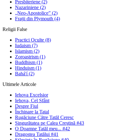
Presbiteriene
(2)
Nazariniene
(2)
„Neo-Apostolice”
(2)
Frații din Plymouth
(4)
Religii False
Practici Oculte
(8)
Iudaism
(7)
Islamism
(2)
Zoroastrism
(1)
Buddhism
(1)
Hinduism
(1)
Bahá'í
(2)
Ultimele Articole
Iehova Excelsior
Iehova, Cel Sfânt
Despre Fiul
Închinare la Tatal
Rugăciune Către Tatăl Ceresc
Singurătatea pe Calea Creştină #43
O Doamne Tatăl meu... #42
Dragostea Tatălui #41
Stăruinţa în Rugăciune #40