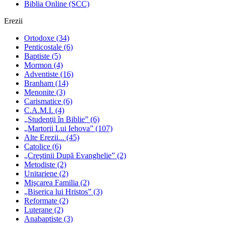
Biblia Online (SCC)
Erezii
Ortodoxe
(34)
Penticostale
(6)
Baptiste
(5)
Mormon
(4)
Adventiste
(16)
Branham
(14)
Menonite
(3)
Carismatice
(6)
C.A.M.I.
(4)
„Studenţii în Biblie”
(6)
„Martorii Lui Iehova”
(107)
Alte Erezii...
(45)
Catolice
(6)
„Creştinii După Evanghelie”
(2)
Metodiste
(2)
Unitariene
(2)
Mişcarea Familia
(2)
„Biserica lui Hristos”
(3)
Reformate
(2)
Luterane
(2)
Anabaptiste
(3)