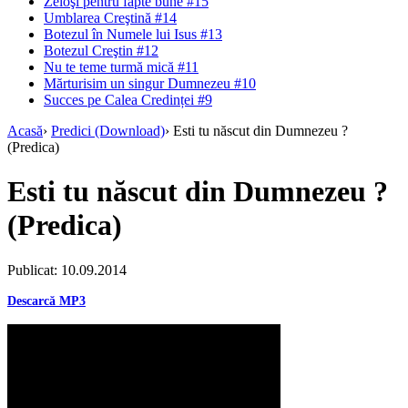
Zeloşi pentru fapte bune #15
Umblarea Creştină #14
Botezul în Numele lui Isus #13
Botezul Creştin #12
Nu te teme turmă mică #11
Mărturisim un singur Dumnezeu #10
Succes pe Calea Credinței #9
Acasă
›
Predici (Download)
›
Esti tu născut din Dumnezeu ?
(Predica)
Esti tu născut din Dumnezeu ?
(Predica)
Publicat: 10.09.2014
Descarcă MP3