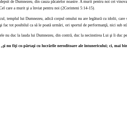
pedepsit de Dumnezeu, din cauza păcatelor noastre. A murit pentru noi cei vinovaţ
Cel care a murit şi a înviat pentru noi (2Corinteni 5:14-15).
ul, templul lui Dumnezeu, adică corpul omului nu are legătură cu idolii, care sun
 fac tot posibilul ca să le poată urmări, ori sportul de performanţă, nici sub st
, ele nu duc la lauda lui Dumnezeu, din contră, duc la necinstirea Lui şi îi duc 
:
„şi nu fiţi co-părtaşi cu lucrările neroditoare ale întunericului; ci, mai bi