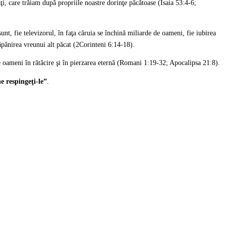
i, care trăiam după propriile noastre dorinţe păcătoase (Isaia 53:4-6;
t, fie televizorul, în faţa căruia se închină miliarde de oameni, fie iubirea
ăpânirea vreunui alt păcat (2Corinteni 6:14-18).
pe oameni în rătăcire şi în pierzarea eternă (Romani 1:19-32; Apocalipsa 21:8).
ne respingeţi-le”
.