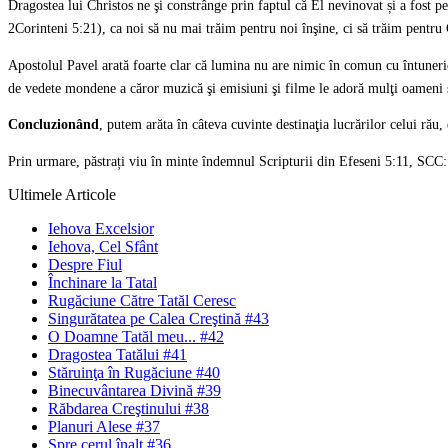
Dragostea lui Christos ne şi constrânge prin faptul că El nevinovat și a fost 
2Corinteni 5:21), ca noi să nu mai trăim pentru noi înşine, ci să trăim pentru 
Apostolul Pavel arată foarte clar că lumina nu are nimic în comun cu întuneric
de vedete mondene a căror muzică şi emisiuni şi filme le adoră mulţi oameni şi
Concluzionând
, putem arăta în câteva cuvinte destinaţia lucrărilor celui rău
Prin urmare, păstrați viu în minte îndemnul Scripturii din Efeseni 5:11, SCC
Ultimele Articole
Iehova Excelsior
Iehova, Cel Sfânt
Despre Fiul
Închinare la Tatal
Rugăciune Către Tatăl Ceresc
Singurătatea pe Calea Creştină #43
O Doamne Tatăl meu... #42
Dragostea Tatălui #41
Stăruinţa în Rugăciune #40
Binecuvântarea Divină #39
Răbdarea Creştinului #38
Planuri Alese #37
Spre cerul înalt #36