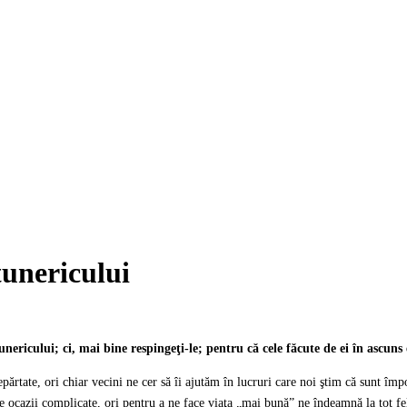
tunericului
unericului; ci, mai bine respingeţi-le; pentru că cele făcute de ei în ascuns e
părtate, ori chiar vecini ne cer să îi ajutăm în lucruri care noi ştim că sunt î
e ocazii complicate, ori pentru a ne face viaţa „mai bună” ne îndeamnă la tot f