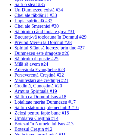
Să fi o stea! #35
Un Dumnezeu există #34
Chei ale răbdării ! #33
Lupta spirituală #32
Chei ale Smereniei #30
Să biruim când lupta e grea #31
Bucuraţi-vă totdeauna în Domnul #29
Privind Mereu la Domnul #28
Spiritul Sfânt să lucreze prin tine #27
Dumnezeu este dragoste #26
Să biruim în pustie #25
Milă să avem #24
Adevărata Evanghelie #23
Perseverență Creștină #22
Manifestări ale credinței #21
Credință, Cunoștință #20
Armura Spirituală #19
Să fim ca Domnul Isus #18
Loialitate merita Dumnezeu #17
Să fim statornici‚ de neclintit! #16
Zeloşi pentru fapte bune #15
Umblarea Creştină #14
Botezul în Numele lui Isus #13
Botezul Creştin #12
Nu te teme turmă mică #11