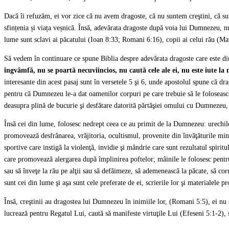
Dacă îi refuzăm, ei vor zice că nu avem dragoste, că nu suntem creştini, că sun
sfințenia și viața veșnică. Însă, adevărata dragoste după voia lui Dumnezeu, n
lume sunt sclavi ai păcatului (Ioan 8:33; Romani 6:16), copii ai celui rău (Ma
Să vedem în continuare ce spune Biblia despre adevărata dragoste care este
îngvâmfă, nu se poartă necuviincios, nu caută cele ale ei, nu este iute la
interesante din acest pasaj sunt în versetele 5 şi 6, unde apostolul spune că dr
pentru că Dumnezeu le-a dat oamenilor corpuri pe care trebuie să le folosească 
deasupra plină de bucurie şi desfătare datorită părtăşiei omului cu Dumnezeu, o 
Însă cei din lume, folosesc nedrept ceea ce au primit de la Dumnezeu: urechile le
promovează desfrânarea, vrăjitoria, ocultismul, provenite din învăţăturile minci
sportive care instigă la violenţă, invidie şi mândrie care sunt rezultatul spiri
care promovează alergarea după împlinirea poftelor; mâinile le folosesc pentru 
sau să înveţe la rău pe alţii sau să defăimeze, să ademenească la păcate, să corup
sunt cei din lume şi aşa sunt cele preferate de ei, scrierile lor şi materialele p
Însă, creştinii au dragostea lui Dumnezeu în inimiile lor, (Romani 5:5), ei nu 
lucrează pentru Regatul Lui, caută să manifeste virtuţile Lui (Efeseni 5:1-2), s