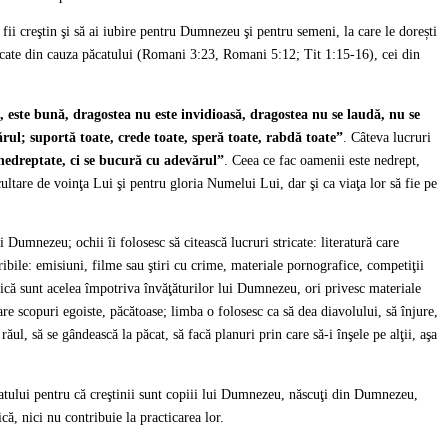
ii creştin şi să ai iubire pentru Dumnezeu şi pentru semeni, la care le dorești
ricate din cauza păcatului (Romani 3:23, Romani 5:12; Tit 1:15-16), cei din
 este bună, dragostea nu este invidioasă, dragostea nu se laudă, nu se
rul; suportă toate, crede toate, speră toate, rabdă toate”
. Câteva lucruri
 nedreptate, ci se bucură cu adevărul”
. Ceea ce fac oamenii este nedrept,
ltare de voinţa Lui şi pentru gloria Numelui Lui, dar şi ca viaţa lor să fie pe
i Dumnezeu; ochii îi folosesc să citească lucruri stricate: literatură care
ribile: emisiuni, filme sau ştiri cu crime, materiale pornografice, competiţii
adică sunt acelea împotriva învăţăturilor lui Dumnezeu, ori privesc materiale
re scopuri egoiste, păcătoase; limba o folosesc ca să dea diavolului, să înjure,
ăul, să se gândească la păcat, să facă planuri prin care să-i înşele pe alţii, aşa
ăcatului pentru că creştinii sunt copiii lui Dumnezeu, născuţi din Dumnezeu,
ă, nici nu contribuie la practicarea lor.