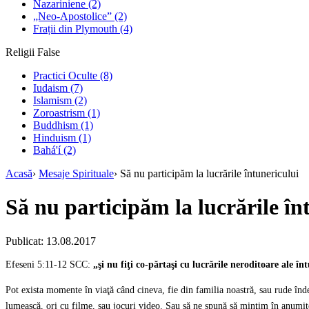
Nazariniene
(2)
„Neo-Apostolice”
(2)
Frații din Plymouth
(4)
Religii False
Practici Oculte
(8)
Iudaism
(7)
Islamism
(2)
Zoroastrism
(1)
Buddhism
(1)
Hinduism
(1)
Bahá'í
(2)
Acasă
›
Mesaje Spirituale
›
Să nu participăm la lucrările întunericului
Să nu participăm la lucrările în
Publicat: 13.08.2017
Efeseni 5:11-12 SCC:
„şi nu fiţi co-părtaşi cu lucrările neroditoare ale înt
Pot exista momente în viaţă când cineva, fie din familia noastră, sau rude înde
lumească, ori cu filme, sau jocuri video. Sau să ne spună să minţim în anumit