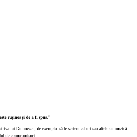
ste ruşinos şi de a fi spus.
”
mpotriva lui Dumnezeu, de exemplu: să le scriem cd-uri sau altele cu muzică
elul de compromisuri.