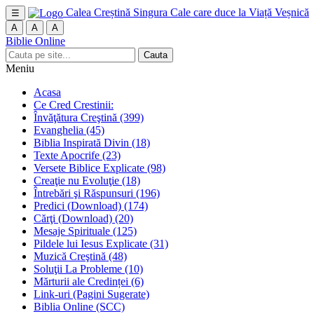
Calea Creștină
Singura Cale care duce la Viață Veșnică
☰
A
A
A
Biblie Online
Cauta
Meniu
Acasa
Ce Cred Crestinii:
Învăţătura Creştină
(399)
Evanghelia
(45)
Biblia Inspirată Divin
(18)
Texte Apocrife
(23)
Versete Biblice Explicate
(98)
Creaţie nu Evoluţie
(18)
Întrebări şi Răspunsuri
(196)
Predici (Download)
(174)
Cărţi (Download)
(20)
Mesaje Spirituale
(125)
Pildele lui Iesus Explicate
(31)
Muzică Creştină
(48)
Soluţii La Probleme
(10)
Mărturii ale Credinței
(6)
Link-uri (Pagini Sugerate)
Biblia Online (SCC)