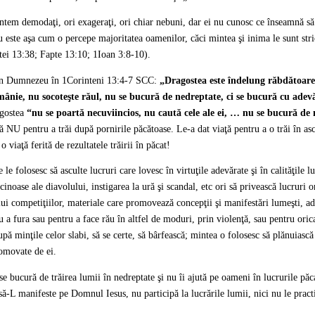
tem demodaţi, ori exageraţi, ori chiar nebuni, dar ei nu cunosc ce înseamnă să f
u este aşa cum o percepe majoritatea oamenilor, căci mintea şi inima le sunt st
tei 13:38; Fapte 13:10; 1Ioan 3:8-10).
 din Dumnezeu în 1Corinteni 13:4-7 SCC:
„Dragostea este îndelung răbdătoare,
 mânie, nu socoteşte răul, nu se bucură de nedreptate, ci se bucură cu adevă
agostea
“nu se poartă necuviincios, nu caută cele ale ei, … nu se bucură de
NU pentru a trăi după pornirile păcătoase. Le-a dat viaţă pentru a o trăi în ascu
viaţă ferită de rezultatele trăirii în păcat!
 folosesc să asculte lucruri care lovesc în virtuţile adevărate şi în calităţile lu
noase ale diavolului, instigarea la ură şi scandal, etc ori să privească lucruri o
tului competiţiilor, materiale care promovează concepţii şi manifestări lumeşti, 
a fura sau pentru a face rău în altfel de moduri, prin violenţă, sau pentru orica
ă minţile celor slabi, să se certe, să bârfească; mintea o folosesc să plănuiască r
romovate de ei.
se bucură de trăirea lumii în nedreptate şi nu îi ajută pe oameni în lucrurile p
ă-L manifeste pe Domnul Iesus, nu participă la lucrările lumii, nici nu le practic