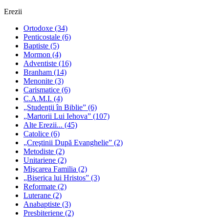
Erezii
Ortodoxe
(34)
Penticostale
(6)
Baptiste
(5)
Mormon
(4)
Adventiste
(16)
Branham
(14)
Menonite
(3)
Carismatice
(6)
C.A.M.I.
(4)
„Studenţii în Biblie”
(6)
„Martorii Lui Iehova”
(107)
Alte Erezii...
(45)
Catolice
(6)
„Creştinii După Evanghelie”
(2)
Metodiste
(2)
Unitariene
(2)
Mişcarea Familia
(2)
„Biserica lui Hristos”
(3)
Reformate
(2)
Luterane
(2)
Anabaptiste
(3)
Presbiteriene
(2)